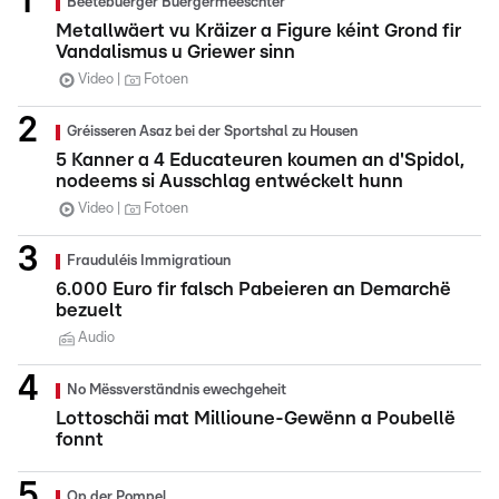
Beetebuerger Buergermeeschter
Metallwäert vu Kräizer a Figure kéint Grond fir
Vandalismus u Griewer sinn
Video
Fotoen
Gréisseren Asaz bei der Sportshal zu Housen
5 Kanner a 4 Educateuren koumen an d'Spidol,
nodeems si Ausschlag entwéckelt hunn
Video
Fotoen
Frauduléis Immigratioun
6.000 Euro fir falsch Pabeieren an Demarchë
bezuelt
Audio
No Mëssverständnis ewechgeheit
Lottoschäi mat Millioune-Gewënn a Poubellë
fonnt
Op der Pompel