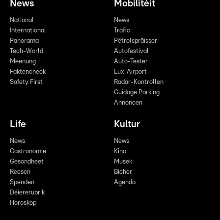
News
Mobilitéit
National
News
International
Trafic
Panorama
Pëtrolspräisser
Tech-World
Autofestival
Meenung
Auto-Tester
Faktencheck
Lux-Airport
Safety First
Radar-Kontrollen
Guidage Parking
Annoncen
Life
Kultur
News
News
Gastronomie
Kino
Gesondheet
Musek
Reesen
Bicher
Spenden
Agenda
Déiererubrik
Horoskop