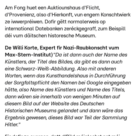
Am Fong huet een Auktiounshaus d'Flicht,
d'Provenienz, also d'Hierkonft, vun engem Konschtwierk
ze iwwerpréiwen. Dofir gëtt normalerweis op
international Datebanken zeréckgegraff, zum Beispill
déi vum däitschen historesche Museum.
De Willi Korte, Expert fir Nazi-Raubkonscht vum
Max-Stern-Institut)
"Da ist dann auch der Name des
Künstlers, der Titel des Bildes, da gibt es dann auch
eine Schwarz-Wei
ß
-Abbildung. Also mit anderen
Worten, wenn das Kunsthandelshaus in Durchführung
der Sorgfaltspflicht den Namen bei Google eingegeben
hätte, also Name des Künstlers und Name des Titels,
dann wären sie innerhalb von wenigen Minuten auf
diesem Bild auf der Website des Deutschen
Historischen Museums gelandet und dann wäre das
Ergebnis gewesen, dieses Bild war Teil der Sammlung
Hitler."