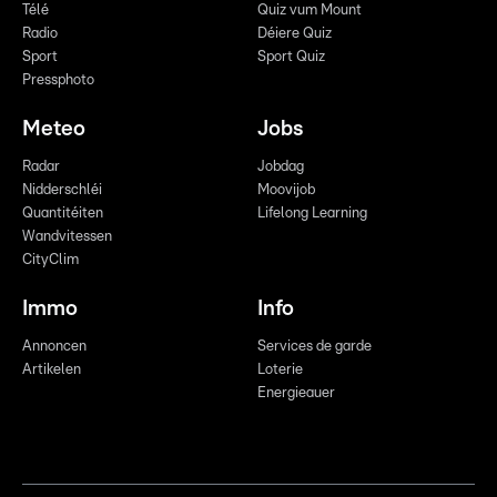
Télé
Quiz vum Mount
Radio
Déiere Quiz
Sport
Sport Quiz
Pressphoto
Meteo
Jobs
Radar
Jobdag
Nidderschléi
Moovijob
Quantitéiten
Lifelong Learning
Wandvitessen
CityClim
Immo
Info
Annoncen
Services de garde
Artikelen
Loterie
Energieauer