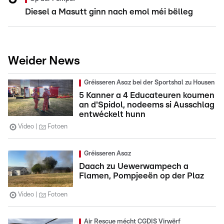
Diesel a Masutt ginn nach emol méi bëlleg
Weider News
Gréisseren Asaz bei der Sportshal zu Housen
5 Kanner a 4 Educateuren koumen
an d'Spidol, nodeems si Ausschlag
entwéckelt hunn
Video
Fotoen
Gréisseren Asaz
Daach zu Uewerwampech a
Flamen, Pompjeeën op der Plaz
Video
Fotoen
Air Rescue mécht CGDIS Virwërf