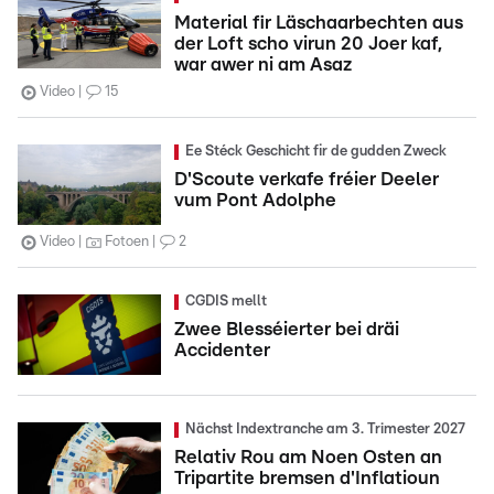
Material fir Läschaarbechten aus
der Loft scho virun 20 Joer kaf,
war awer ni am Asaz
Video
15
Ee Stéck Geschicht fir de gudden Zweck
D'Scoute verkafe fréier Deeler
vum Pont Adolphe
Video
Fotoen
2
CGDIS mellt
Zwee Blesséierter bei dräi
Accidenter
Nächst Indextranche am 3. Trimester 2027
Relativ Rou am Noen Osten an
Tripartite bremsen d'Inflatioun