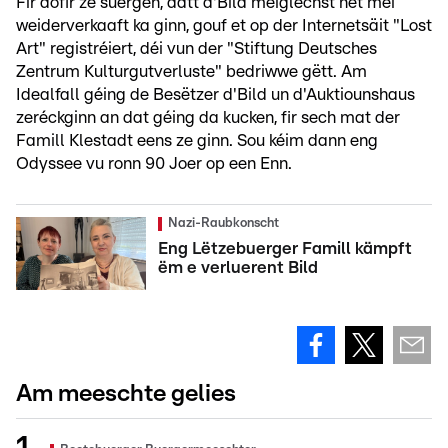
Fir dofir ze suergen, datt d'Bild méiglechst net méi
weiderverkaaft ka ginn, gouf et op der Internetsäit "Lost
Art" registréiert, déi vun der "Stiftung Deutsches
Zentrum Kulturgutverluste" bedriwwe gëtt. Am
Idealfall géing de Besëtzer d'Bild un d'Auktiounshaus
zeréckginn an dat géing da kucken, fir sech mat der
Famill Klestadt eens ze ginn. Sou kéim dann eng
Odyssee vu ronn 90 Joer op een Enn.
Nazi-Raubkonscht
Eng Lëtzebuerger Famill kämpft
ëm e verluerent Bild
Am meeschte gelies