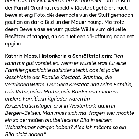
deen huet absolut keen Interessi dorunner."
Datt d'Bild
der Famill Grünthal respektiv Klestadt gehéiert huet,
beweist eng Foto, déi deemools vun der Stuff gemaach
gouf an an där d'Bild un der Mauer houng. Ma trotz
deem Beweis ass ee vum gudde Wëlle vum aktuelle
Besëtzer ofhängeg, an do huet een d'Hoffnung nach net
opginn.
Kathrin Mess, Historikerin a Schrëftstellerin:
"Ich
kann mir gut vorstellen, wenn er wüsste, was für eine
Familiengeschichte dahinter steckt, das ist ja die
Geschichte der Familie Klestadt, Grünthal, die
vertrieben wurde. Der Gerd Klestadt und seine Familie,
sein Vater, seine Mutter, sein Bruder und mehrere
andere Familienmitglieder waren im
Konzentrationslager, erst in Westerbork, dann in
Bergen-Belsen. Man muss sich mal fragen, wer möchte
ein so
dermaßen
blutbeflecktes Bild in seinem
Wohnzimmer hängen haben? Also ich möchte so ein
Bild nicht haben."