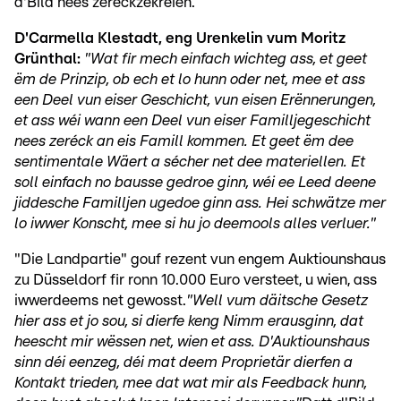
d'Bild nees zeréckzekréien.
D'Carmella Klestadt, eng Urenkelin vum Moritz
Grünthal:
"Wat fir mech einfach wichteg ass, et geet
ëm de Prinzip, ob ech et lo hunn oder net, mee et ass
een Deel vun eiser Geschicht, vun eisen Erënnerungen,
et ass wéi wann een Deel vun eiser Familljegeschicht
nees zeréck an eis Famill kommen. Et geet ëm dee
sentimentale Wäert a sécher net dee materiellen. Et
soll einfach no bausse gedroe ginn, wéi ee Leed deene
jiddesche Familljen ugedoe ginn ass. Hei schwätze mer
lo iwwer Konscht, mee si hu jo deemools alles verluer."
"Die Landpartie" gouf rezent vun engem Auktiounshaus
zu Düsseldorf fir ronn 10.000 Euro versteet, u wien, ass
iwwerdeems net gewosst.
"Well vum däitsche Gesetz
hier ass et jo sou, si dierfe keng Nimm erausginn, dat
heescht mir wëssen net, wien et ass. D'Auktiounshaus
sinn déi eenzeg, déi mat deem Proprietär dierfen a
Kontakt trieden, mee dat wat mir als Feedback hunn,