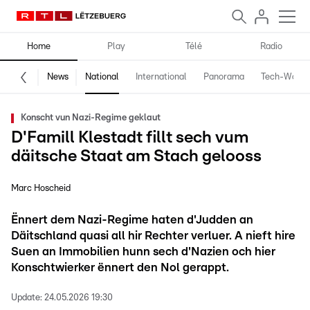
Home
Play
Télé
Radio
News
National
International
Panorama
Tech-World
Konscht vun Nazi-Regime geklaut
D'Famill Klestadt fillt sech vum
däitsche Staat am Stach gelooss
Marc Hoscheid
Ënnert dem Nazi-Regime haten d'Judden an
Däitschland quasi all hir Rechter verluer. A nieft hire
Suen an Immobilien hunn sech d'Nazien och hier
Konschtwierker ënnert den Nol gerappt.
Update:
24.05.2026 19:30