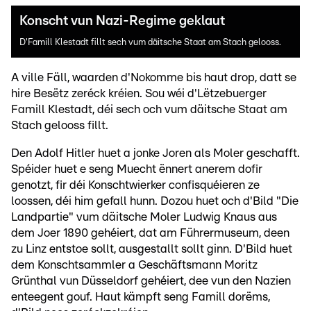
Konscht vun Nazi-Regime geklaut
D'Famill Klestadt fillt sech vum däitsche Staat am Stach gelooss.
A ville Fäll, waarden d'Nokomme bis haut drop, datt se
hire Besëtz zeréck kréien. Sou wéi d'Lëtzebuerger
Famill Klestadt, déi sech och vum däitsche Staat am
Stach gelooss fillt.
Den Adolf Hitler huet a jonke Joren als Moler geschafft.
Spéider huet e seng Muecht ënnert anerem dofir
genotzt, fir déi Konschtwierker confisquéieren ze
loossen, déi him gefall hunn. Dozou huet och d'Bild "Die
Landpartie" vum däitsche Moler Ludwig Knaus aus
dem Joer 1890 gehéiert, dat am Führermuseum, deen
zu Linz entstoe sollt, ausgestallt sollt ginn. D'Bild huet
dem Konschtsammler a Geschäftsmann Moritz
Grünthal vun Düsseldorf gehéiert, dee vun den Nazien
enteegent gouf. Haut kämpft seng Famill dorëms,