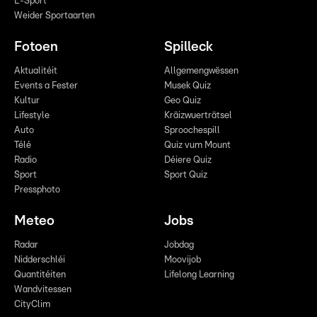
E-Sport
Weider Sportaarten
Fotoen
Spilleck
Aktualitéit
Allgemengwëssen
Events a Fester
Musek Quiz
Kultur
Geo Quiz
Lifestyle
Kräizwuerträtsel
Auto
Sproochespill
Télé
Quiz vum Mount
Radio
Déiere Quiz
Sport
Sport Quiz
Pressphoto
Meteo
Jobs
Radar
Jobdag
Nidderschléi
Moovijob
Quantitéiten
Lifelong Learning
Wandvitessen
CityClim