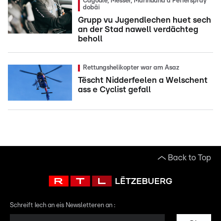
Cagoule, Messer, Marihuana a Pefferspray
dobäi
Grupp vu Jugendlechen huet sech
an der Stad nawell verdächteg
beholl
Rettungshelikopter war am Asaz
Tëscht Nidderfeelen a Welschent
ass e Cyclist gefall
Back to Top
Schreift Iech an eis Newsletteren an :