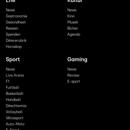
Life
Kultur
News
News
Gastronomie
Kino
Gesondheet
Musek
Reesen
Bicher
Spenden
Agenda
Déiererubrik
Horoskop
Sport
Gaming
News
News
Live Arena
Review
F1
E-sport
Futtball
Basketball
Handball
Dëschtennis
Volleyball
Vëlossport
Auto-Moto