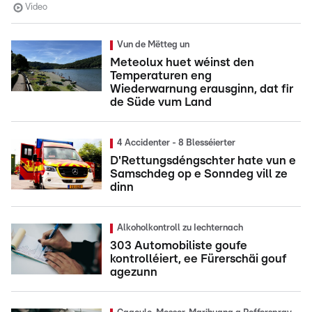
Video
Vun de Mëtteg un
Meteolux huet wéinst den
Temperaturen eng
Wiederwarnung erausginn, dat fir
de Süde vum Land
4 Accidenter - 8 Blesséierter
D'Rettungsdéngschter hate vun e
Samschdeg op e Sonndeg vill ze
dinn
Alkoholkontroll zu Iechternach
303 Automobiliste goufe
kontrolléiert, ee Fürerschäi gouf
agezunn