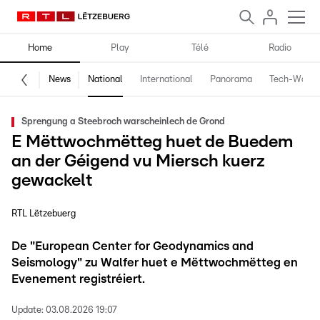
Home
Play
Télé
Radio
News
National
International
Panorama
Tech-World
Sprengung a Steebroch warscheinlech de Grond
E Mëttwochmëtteg huet de Buedem
an der Géigend vu Miersch kuerz
gewackelt
RTL Lëtzebuerg
De "European Center for Geodynamics and
Seismology" zu Walfer huet e Mëttwochmëtteg en
Evenement registréiert.
Update:
03.08.2026 19:07