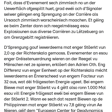
Fait, dass d'Evenement sech zimmlech no un der
Uewerfläch ofgespillt huet, grad ewéi och d'Signaler
selwer géingen eng Sprengung an der Carrière als
Ursaach zimmlech warscheinlech maachen. Et géing
ee beim Zenter dann och reegelméisseg esou
Explosiounen aus diverse Carrièren zu Lëtzebuerg an
am Grenzgebitt registréieren.
D'Sprengung gouf iwwerdeems mat enger Stäerkt vun
2,0 op der Richterskala gemooss. Evenementer an esou
enger Gréisstenuerdnung wieren an der Reegel vu
Mënschen net ze spieren, erkläert den Adrien Oth. Eng
Differenz vun enger Eenheet op der Richterskala mécht
iwwerdeems en Ënnerscheed vun engem Facteur vun
32 aus, wat déi fräigesaten Energie ugeet. Bei engem
Biewe mat enger Stäerkt vu 4 gëtt also ronn 1.000 Mol
esou vill Energie fräigesat ewéi bei engem Biewe vun
der Stäerkt 2. Wann ee sech dat rezent Biewen op de
Philippinnen mat enger Stäerkt vu 7,8 géing virun Ae
féieren, géif dem "European Center for Geodynamics