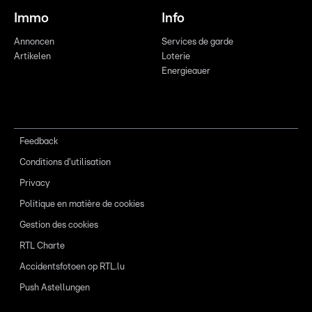
Immo
Info
Annoncen
Services de garde
Artikelen
Loterie
Energieauer
Feedback
Conditions d'utilisation
Privacy
Politique en matière de cookies
Gestion des cookies
RTL Charte
Accidentsfotoen op RTL.lu
Push Astellungen