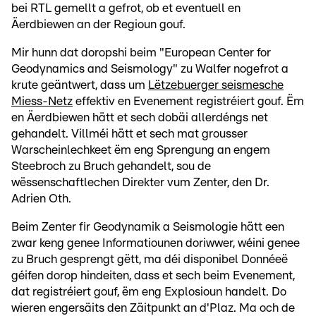
bei RTL gemellt a gefrot, ob et eventuell en
Äerdbiewen an der Regioun gouf.
Mir hunn dat doropshi beim "European Center for
Geodynamics and Seismology" zu Walfer nogefrot a
krute geäntwert, dass um
Lëtzebuerger seismesche
Miess-Netz
effektiv en Evenement registréiert gouf. Ëm
en Äerdbiewen hätt et sech dobäi allerdéngs net
gehandelt. Villméi hätt et sech mat grousser
Warscheinlechkeet ëm eng Sprengung an engem
Steebroch zu Bruch gehandelt, sou de
wëssenschaftlechen Direkter vum Zenter, den Dr.
Adrien Oth.
Beim Zenter fir Geodynamik a Seismologie hätt een
zwar keng genee Informatiounen doriwwer, wéini genee
zu Bruch gesprengt gëtt, ma déi disponibel Donnéeë
géifen dorop hindeiten, dass et sech beim Evenement,
dat registréiert gouf, ëm eng Explosioun handelt. Do
wieren engersäits den Zäitpunkt an d'Plaz. Ma och de