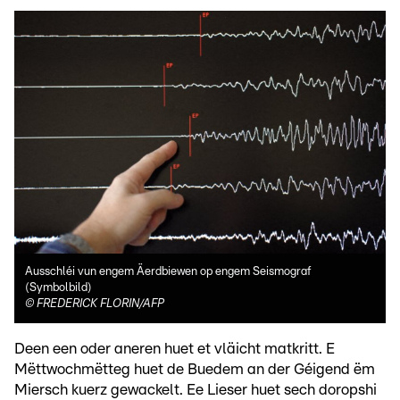
Ausschléi vun engem Äerdbiewen op engem Seismograf
(Symbolbild)
©
FREDERICK FLORIN/AFP
Deen een oder aneren huet et vläicht matkritt. E
Mëttwochmëtteg huet de Buedem an der Géigend ëm
Miersch kuerz gewackelt. Ee Lieser huet sech doropshi