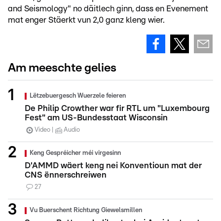
and Seismology" no däitlech ginn, dass en Evenement
mat enger Stäerkt vun 2,0 ganz kleng wier.
Am meeschte gelies
Lëtzebuergesch Wuerzele feieren
De Philip Crowther war fir RTL um "Luxembourg
Fest" am US-Bundesstaat Wisconsin
Video
Audio
Keng Gespréicher méi virgesinn
D'AMMD wäert keng nei Konventioun mat der
CNS ënnerschreiwen
27
Vu Buerschent Richtung Giewelsmillen