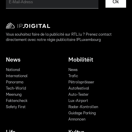
Ok
Vous souhaitez faire de la publicité sur RTL.lu ? Prenez contact
directement avec notre régie publicitaire IPLuxembourg
News
Mobilitéit
National
News
International
Trafic
Panorama
Pëtrolspräisser
Tech-World
Autofestival
Meenung
Auto-Tester
Faktencheck
Lux-Airport
Safety First
Radar-Kontrollen
Guidage Parking
Annoncen