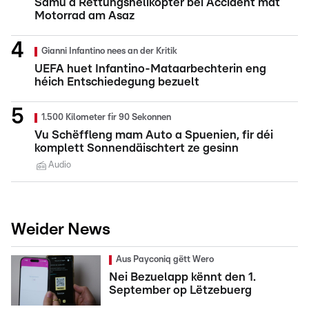
Samu a Rettungshelikopter bei Accident mat
Motorrad am Asaz
Gianni Infantino nees an der Kritik
UEFA huet Infantino-Mataarbechterin eng
héich Entschiedegung bezuelt
1.500 Kilometer fir 90 Sekonnen
Vu Schëffleng mam Auto a Spuenien, fir déi
komplett Sonnendäischtert ze gesinn
Audio
Weider News
Aus Payconiq gëtt Wero
Nei Bezuelapp kënnt den 1.
September op Lëtzebuerg