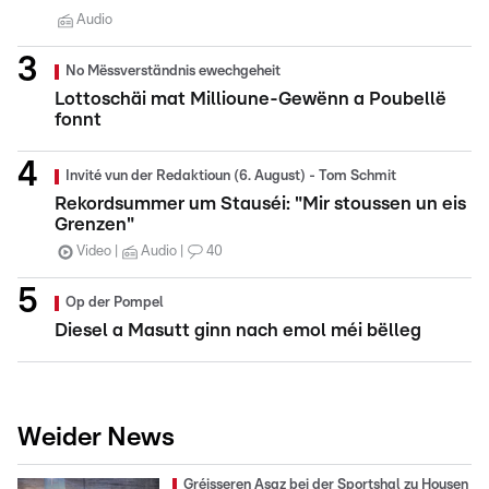
Audio
No Mëssverständnis ewechgeheit
Lottoschäi mat Millioune-Gewënn a Poubellë
fonnt
Invité vun der Redaktioun (6. August) - Tom Schmit
Rekordsummer um Stauséi: "Mir stoussen un eis
Grenzen"
Video
Audio
40
Op der Pompel
Diesel a Masutt ginn nach emol méi bëlleg
Weider News
Gréisseren Asaz bei der Sportshal zu Housen