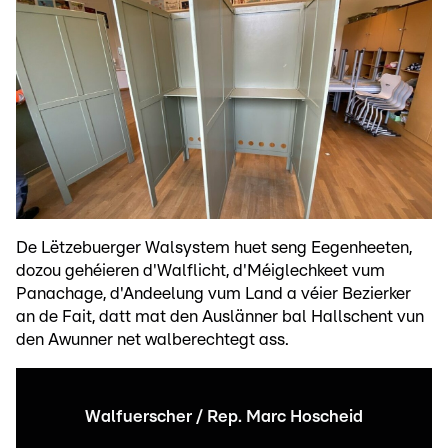
De Lëtzebuerger Walsystem huet seng Eegenheeten,
dozou gehéieren d'Walflicht, d'Méiglechkeet vum
Panachage, d'Andeelung vum Land a véier Bezierker
an de Fait, datt mat den Auslänner bal Hallschent vun
den Awunner net walberechtegt ass.
Walfuerscher / Rep. Marc Hoscheid