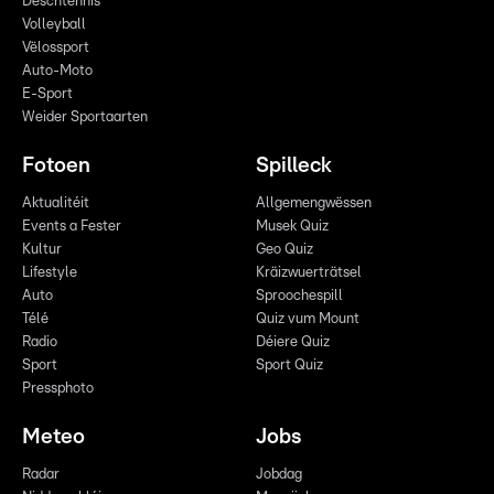
Dëschtennis
Volleyball
Vëlossport
Auto-Moto
E-Sport
Weider Sportaarten
Fotoen
Spilleck
Aktualitéit
Allgemengwëssen
Events a Fester
Musek Quiz
Kultur
Geo Quiz
Lifestyle
Kräizwuerträtsel
Auto
Sproochespill
Télé
Quiz vum Mount
Radio
Déiere Quiz
Sport
Sport Quiz
Pressphoto
Meteo
Jobs
Radar
Jobdag