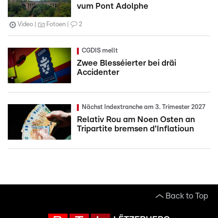
vum Pont Adolphe
Video
Fotoen
2
CGDIS mellt
Zwee Blesséierter bei dräi
Accidenter
Nächst Indextranche am 3. Trimester 2027
Relativ Rou am Noen Osten an
Tripartite bremsen d'Inflatioun
Back to Top