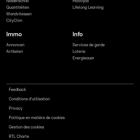
Nidderschléi
Moovijob
Quantitéiten
Lifelong Learning
Wandvitessen
CityClim
Immo
Info
Annoncen
Services de garde
Artikelen
Loterie
Energieauer
Feedback
Conditions d'utilisation
Privacy
Politique en matière de cookies
Gestion des cookies
RTL Charte