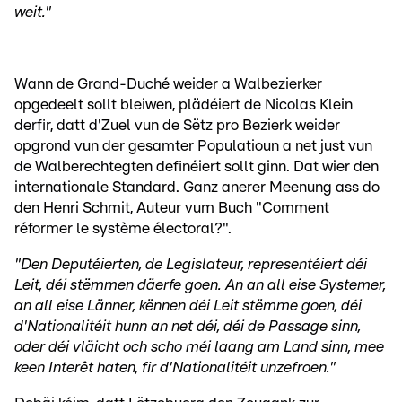
weit."
Wann de Grand-Duché weider a Walbezierker
opgedeelt sollt bleiwen, plädéiert de Nicolas Klein
derfir, datt d'Zuel vun de Sëtz pro Bezierk weider
opgrond vun der gesamter Populatioun a net just vun
de Walberechtegten definéiert sollt ginn. Dat wier den
internationale Standard. Ganz anerer Meenung ass do
den Henri Schmit, Auteur vum Buch "Comment
réformer le système électoral?".
"Den Deputéierten, de Legislateur, representéiert déi
Leit, déi stëmmen däerfe goen. An an all eise Systemer,
an all eise Länner, kënnen déi Leit stëmme goen, déi
d'Nationalitéit hunn an net déi, déi de Passage sinn,
oder déi vläicht och scho méi laang am Land sinn, mee
keen Interêt haten, fir d'Nationalitéit unzefroen."