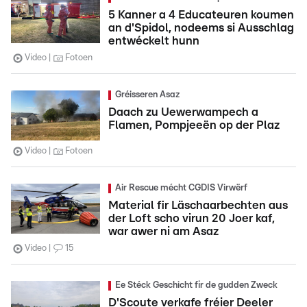
5 Kanner a 4 Educateuren koumen
an d'Spidol, nodeems si Ausschlag
entwéckelt hunn
Video
Fotoen
Gréisseren Asaz
Daach zu Uewerwampech a
Flamen, Pompjeeën op der Plaz
Video
Fotoen
Air Rescue mécht CGDIS Virwërf
Material fir Läschaarbechten aus
der Loft scho virun 20 Joer kaf,
war awer ni am Asaz
Video
15
Ee Stéck Geschicht fir de gudden Zweck
D'Scoute verkafe fréier Deeler