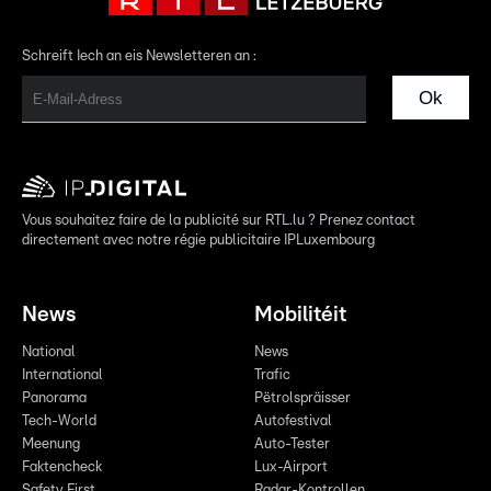
Schreift Iech an eis Newsletteren an :
Ok
Vous souhaitez faire de la publicité sur RTL.lu ? Prenez contact
directement avec notre régie publicitaire IPLuxembourg
News
Mobilitéit
National
News
International
Trafic
Panorama
Pëtrolspräisser
Tech-World
Autofestival
Meenung
Auto-Tester
Faktencheck
Lux-Airport
Safety First
Radar-Kontrollen