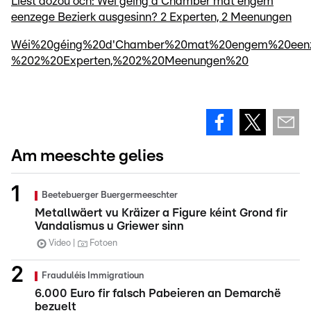
Liest dozou och: Wéi géing d'Chamber mat engem
eenzege Bezierk ausgesinn? 2 Experten, 2 Meenungen
Wéi%20géing%20d'Chamber%20mat%20engem%20eenze
%202%20Experten,%202%20Meenungen%20
Am meeschte gelies
Beetebuerger Buergermeeschter
Metallwäert vu Kräizer a Figure kéint Grond fir
Vandalismus u Griewer sinn
Video
Fotoen
Frauduléis Immigratioun
6.000 Euro fir falsch Pabeieren an Demarchë
bezuelt