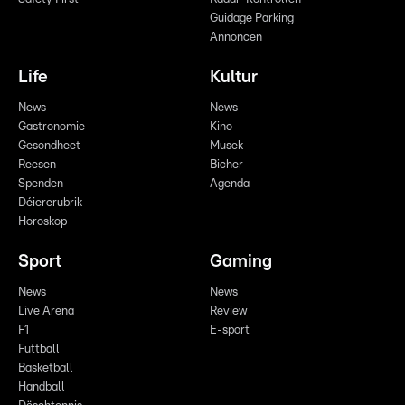
Guidage Parking
Annoncen
Life
Kultur
News
News
Gastronomie
Kino
Gesondheet
Musek
Reesen
Bicher
Spenden
Agenda
Déiererubrik
Horoskop
Sport
Gaming
News
News
Live Arena
Review
F1
E-sport
Futtball
Basketball
Handball