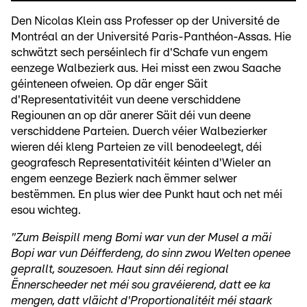
Den Nicolas Klein ass Professer op der Université de
Montréal an der Université Paris-Panthéon-Assas. Hie
schwätzt sech perséinlech fir d'Schafe vun engem
eenzege Walbezierk aus. Hei misst een zwou Saache
géinteneen ofweien. Op där enger Säit
d'Representativitéit vun deene verschiddene
Regiounen an op där anerer Säit déi vun deene
verschiddene Parteien. Duerch véier Walbezierker
wieren déi kleng Parteien ze vill benodeelegt, déi
geografesch Representativitéit kéinten d'Wieler an
engem eenzege Bezierk nach ëmmer selwer
bestëmmen. En plus wier dee Punkt haut och net méi
esou wichteg.
"Zum Beispill meng Bomi war vun der Musel a mäi
Bopi war vun Déifferdeng, do sinn zwou Welten openee
geprallt, souzesoen. Haut sinn déi regional
Ënnerscheeder net méi sou gravéierend, datt ee ka
mengen, datt vläicht d'Proportionalitéit méi staark