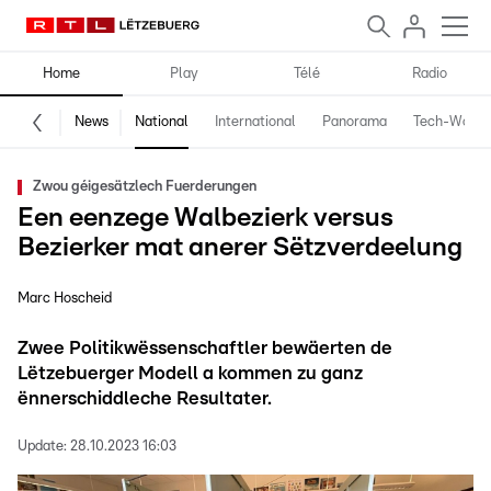
Home
Play
Télé
Radio
News
National
International
Panorama
Tech-World
Zwou géigesätzlech Fuerderungen
Een eenzege Walbezierk versus
Bezierker mat anerer Sëtzverdeelung
Marc Hoscheid
Zwee Politikwëssenschaftler bewäerten de
Lëtzebuerger Modell a kommen zu ganz
ënnerschiddleche Resultater.
Update:
28.10.2023 16:03