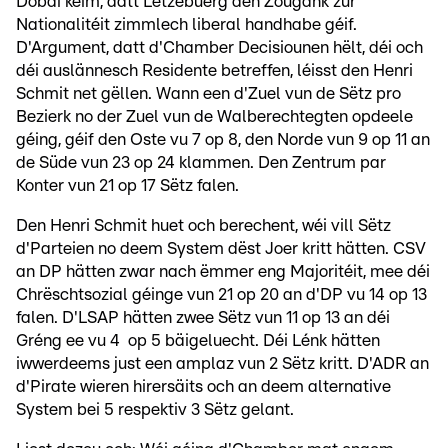
Dobäi kéim, datt Lëtzebuerg den Zougank zur
Nationalitéit zimmlech liberal handhabe géif.
D'Argument, datt d'Chamber Decisiounen hëlt, déi och
déi auslännesch Residente betreffen, léisst den Henri
Schmit net gëllen. Wann een d'Zuel vun de Sëtz pro
Bezierk no der Zuel vun de Walberechtegten opdeele
géing, géif den Oste vu 7 op 8, den Norde vun 9 op 11 an
de Süde vun 23 op 24 klammen. Den Zentrum par
Konter vun 21 op 17 Sëtz falen.
Den Henri Schmit huet och berechent, wéi vill Sëtz
d'Parteien no deem System dëst Joer kritt hätten. CSV
an DP hätten zwar nach ëmmer eng Majoritéit, mee déi
Chrëschtsozial géinge vun 21 op 20 an d'DP vu 14 op 13
falen. D'LSAP hätten zwee Sëtz vun 11 op 13 an déi
Gréng ee vu 4 op 5 bäigeluecht. Déi Lénk hätten
iwwerdeems just een amplaz vun 2 Sëtz kritt. D'ADR an
d'Pirate wieren hirersäits och an deem alternative
System bei 5 respektiv 3 Sëtz gelant.