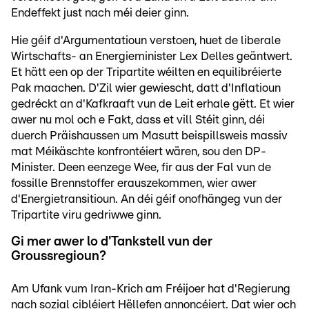
Endeffekt just nach méi deier ginn.
Hie géif d'Argumentatioun verstoen, huet de liberale
Wirtschafts- an Energieminister Lex Delles geäntwert.
Et hätt een op der Tripartite wéilten en equilibréierte
Pak maachen. D'Zil wier gewiescht, datt d'Inflatioun
gedréckt an d'Kafkraaft vun de Leit erhale gëtt. Et wier
awer nu mol och e Fakt, dass et vill Stéit ginn, déi
duerch Präishaussen um Masutt beispillsweis massiv
mat Méikäschte konfrontéiert wären, sou den DP-
Minister. Deen eenzege Wee, fir aus der Fal vun de
fossille Brennstoffer erauszekommen, wier awer
d'Energietransitioun. An déi géif onofhängeg vun der
Tripartite viru gedriwwe ginn.
Gi mer awer lo d'Tankstell vun der
Groussregioun?
Am Ufank vum Iran-Krich am Fréijoer hat d'Regierung
nach sozial cibléiert Hëllefen annoncéiert. Dat wier och