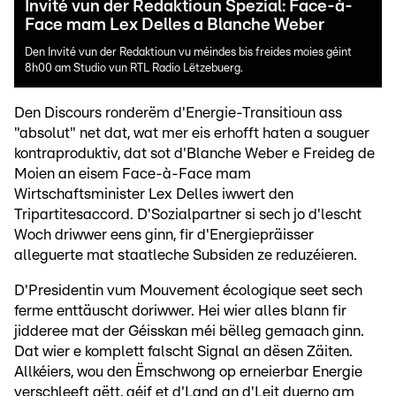
Invité vun der Redaktioun Spezial: Face-à-
Face mam Lex Delles a Blanche Weber
Den Invité vun der Redaktioun vu méindes bis freides moies géint
8h00 am Studio vun RTL Radio Lëtzebuerg.
Den Discours ronderëm d'Energie-Transitioun ass
"absolut" net dat, wat mer eis erhofft haten a souguer
kontraproduktiv, dat sot d'Blanche Weber e Freideg de
Moien an eisem Face-à-Face mam
Wirtschaftsminister Lex Delles iwwert den
Tripartitesaccord. D'Sozialpartner si sech jo d'lescht
Woch driwwer eens ginn, fir d'Energiepräisser
alleguerte mat staatleche Subsiden ze reduzéieren.
D'Presidentin vum Mouvement écologique seet sech
ferme enttäuscht doriwwer. Hei wier alles blann fir
jidderee mat der Géisskan méi bëlleg gemaach ginn.
Dat wier e komplett falscht Signal an dësen Zäiten.
Allkéiers, wou den Ëmschwong op erneierbar Energie
verschleeft gëtt, géif et d'Land an d'Leit duerno am