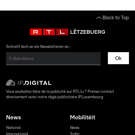
Back to Top
Schreift Iech an eis Newsletteren an :
Ok
Vous souhaitez faire de la publicité sur RTL.lu ? Prenez contact
directement avec notre régie publicitaire IPLuxembourg
News
Mobilitéit
National
News
International
Trafic