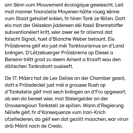
am Sënn vum Mouvement écologique gewiescht. Leit
mat manner finanzielle Moyenen hätte roueg kënne
vum Staat gehollef kréien, fir hiren Tank ze fëllen. Datt
elo mat der Géisskan jiddereen déi fossil Brennstoffer
subventionéiert kritt, wier awer ee fir allemol dat
falscht Signal, huet d'Blanche Weber betount. Eis
Präisbrems géif elo just méi Tanktourismus an d'Land
bréngen. D'Lëtzebuerger Präisbrems op Diesel a
Bensinn trëtt grad zu deem Ament a Kraaft wou den
däitschen Tankrabatt ausleeft.
De 17. Mäerz hat de Lex Delles an der Chamber gesot,
datt e Präisdeckel just méi e grousse Rush op
d'Tankstelle géif mat sech bréngen an d'Fro opgeworf,
ob een da bereet wier, mat Steiergelder an der
Groussregioun Tankstell ze spillen. Wann d'Regierung
hëllefe géif, fir d'Konsequenze vum Iran-Krich
ofzefiederen, da géif een dat geziilt maachen, war virun
dräi Méint nach de Credo.