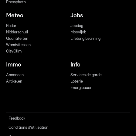
Pressphoto
Meteo
Jobs
Radar
Jobdag
Nidderschléi
Moovijob
Quantitéiten
Lifelong Learning
Wandvitessen
CityClim
Immo
Info
Annoncen
Services de garde
Artikelen
Loterie
Energieauer
Feedback
Conditions d'utilisation