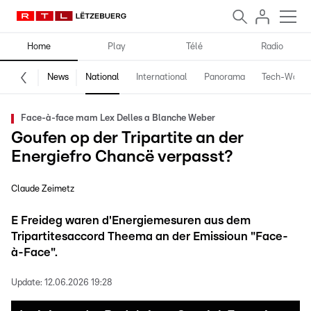
Home
Play
Télé
Radio
News
National
International
Panorama
Tech-World
Face-à-face mam Lex Delles a Blanche Weber
Goufen op der Tripartite an der
Energiefro Chancë verpasst?
Claude Zeimetz
E Freideg waren d'Energiemesuren aus dem
Tripartitesaccord Theema an der Emissioun "Face-
à-Face".
Update:
12.06.2026 19:28