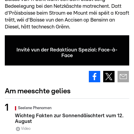
Bedeelegung bei den Netzkäschte matrechent. Datt
d'Präisbaisse beim Stroum ee Mount méi spéit a Kraaft
trëtt, wéi d'Baisse vun den Accisen op Bensinn an
Diesel, hätt technesch Grënn.
Invité vun der Redaktioun Spezial: Face-à-
Face
Am meeschte gelies
Seelene Phenomen
Wichteg Fakten zur Sonnendäischtert vum 12.
August
Video