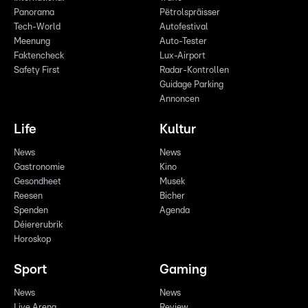
Panorama
Pëtrolspräisser
Tech-World
Autofestival
Meenung
Auto-Tester
Faktencheck
Lux-Airport
Safety First
Radar-Kontrollen
Guidage Parking
Annoncen
Life
Kultur
News
News
Gastronomie
Kino
Gesondheet
Musek
Reesen
Bicher
Spenden
Agenda
Déiererubrik
Horoskop
Sport
Gaming
News
News
Live Arena
Review