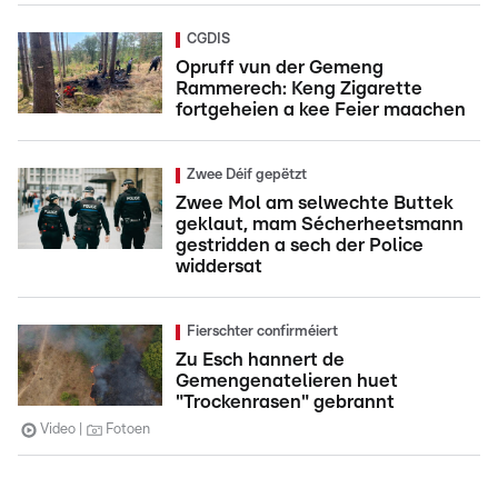
CGDIS
Opruff vun der Gemeng
Rammerech: Keng Zigarette
fortgeheien a kee Feier maachen
Zwee Déif gepëtzt
Zwee Mol am selwechte Buttek
geklaut, mam Sécherheetsmann
gestridden a sech der Police
widdersat
Fierschter confirméiert
Zu Esch hannert de
Gemengenatelieren huet
"Trockenrasen" gebrannt
Video
Fotoen