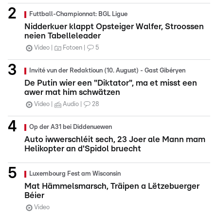
Futtball-Championnat: BGL Ligue
Nidderkuer klappt Opsteiger Walfer, Stroossen
neien Tabelleleader
Video
Fotoen
5
Invité vun der Redaktioun (10. August) - Gast Gibéryen
De Putin wier een "Diktator", ma et misst een
awer mat him schwätzen
Video
Audio
28
Op der A31 bei Diddenuewen
Auto iwwerschléit sech, 23 Joer ale Mann mam
Helikopter an d'Spidol bruecht
Luxembourg Fest am Wisconsin
Mat Hämmelsmarsch, Träipen a Lëtzebuerger
Béier
Video