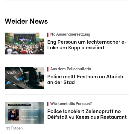
Weider News
No Ausernanersetzung
Eng Persoun um Iechternacher e-
Lake um Kapp blesséiert
Aus dem Policebulletin
Police mellt Festnam no Abréch
an der Stad
Wie kennt dës Persoun?
Police lancéiert Zeienopruff no
Déifstall vu Keess aus Restaurant
Fotoen