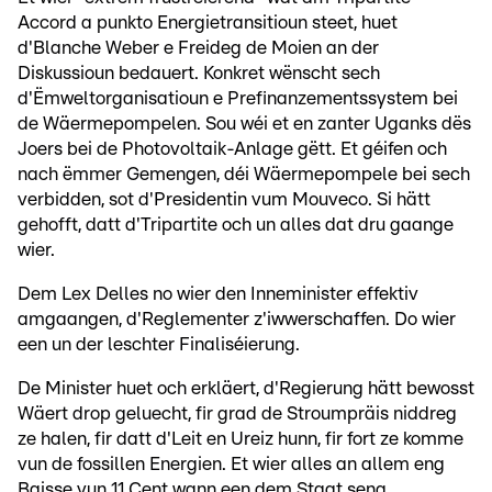
Accord a punkto Energietransitioun steet, huet
d'Blanche Weber e Freideg de Moien an der
Diskussioun bedauert. Konkret wënscht sech
d'Ëmweltorganisatioun e Prefinanzementssystem bei
de Wäermepompelen. Sou wéi et en zanter Uganks dës
Joers bei de Photovoltaik-Anlage gëtt. Et géifen och
nach ëmmer Gemengen, déi Wäermepompele bei sech
verbidden, sot d'Presidentin vum Mouveco. Si hätt
gehofft, datt d'Tripartite och un alles dat dru gaange
wier.
Dem Lex Delles no wier den Inneminister effektiv
amgaangen, d'Reglementer z'iwwerschaffen. Do wier
een un der leschter Finaliséierung.
De Minister huet och erkläert, d'Regierung hätt bewosst
Wäert drop geluecht, fir grad de Stroumpräis niddreg
ze halen, fir datt d'Leit en Ureiz hunn, fir fort ze komme
vun de fossillen Energien. Et wier alles an allem eng
Baisse vun 11 Cent wann een dem Staat seng