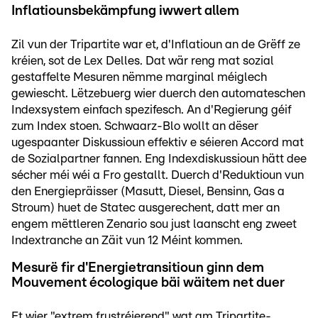
Inflatiounsbekämpfung iwwert allem
Zil vun der Tripartite war et, d'Inflatioun an de Grëff ze
kréien, sot de Lex Delles. Dat wär reng mat sozial
gestaffelte Mesuren nëmme marginal méiglech
gewiescht. Lëtzebuerg wier duerch den automateschen
Indexsystem einfach spezifesch. An d'Regierung géif
zum Index stoen. Schwaarz-Blo wollt an dëser
ugespaanter Diskussioun effektiv e séieren Accord mat
de Sozialpartner fannen. Eng Indexdiskussioun hätt dee
sécher méi wéi a Fro gestallt. Duerch d'Reduktioun vun
den Energiepräisser (Masutt, Diesel, Bensinn, Gas a
Stroum) huet de Statec ausgerechent, datt mer an
engem mëttleren Zenario sou just laanscht eng zweet
Indextranche an Zäit vun 12 Méint kommen.
Mesurë fir d'Energietransitioun ginn dem
Mouvement écologique bäi wäitem net duer
Et wier "extrem frustréierend" wat am Tripartite-