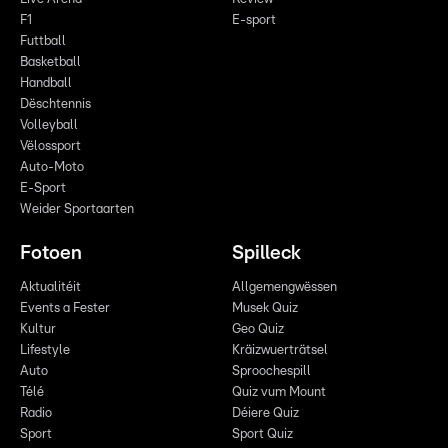
F1
E-sport
Futtball
Basketball
Handball
Dëschtennis
Volleyball
Vëlossport
Auto-Moto
E-Sport
Weider Sportaarten
Fotoen
Spilleck
Aktualitéit
Allgemengwëssen
Events a Fester
Musek Quiz
Kultur
Geo Quiz
Lifestyle
Kräizwuerträtsel
Auto
Sproochespill
Télé
Quiz vum Mount
Radio
Déiere Quiz
Sport
Sport Quiz