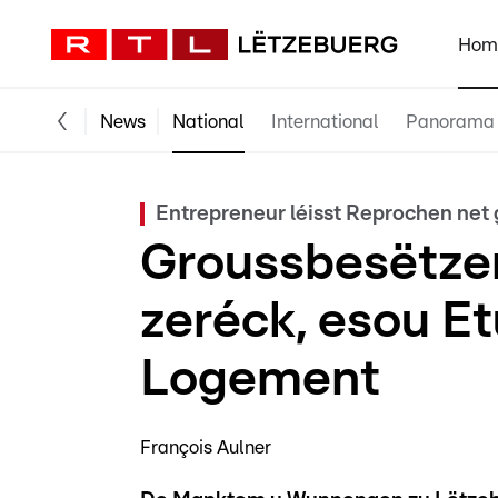
Hom
News
National
International
Panorama
Entrepreneur léisst Reprochen net 
Groussbesëtzer
zeréck, esou E
Logement
François Aulner