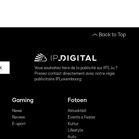
Back to Top
k
Vous souhaitez faire de la publicité sur RTL.lu ?
Prenez contact directement avec notre régie
publicitaire IPLuxembourg
Gaming
Fotoen
News
Aktualitéit
Review
Events a Fester
E-sport
Kultur
Lifestyle
Auto