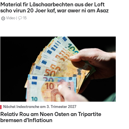
Material fir Läschaarbechten aus der Loft
scho virun 20 Joer kaf, war awer ni am Asaz
Video
15
Nächst Indextranche am 3. Trimester 2027
Relativ Rou am Noen Osten an Tripartite
bremsen d'Inflatioun