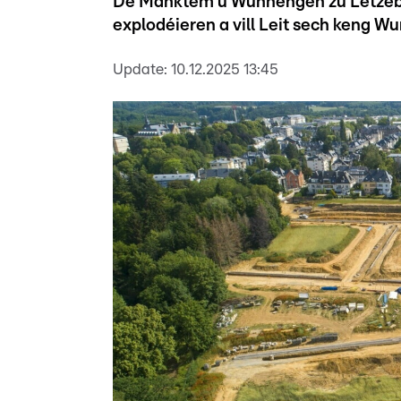
De Manktem u Wunnengen zu Lëtzebue
explodéieren a vill Leit sech keng W
Update:
10.12.2025 13:45