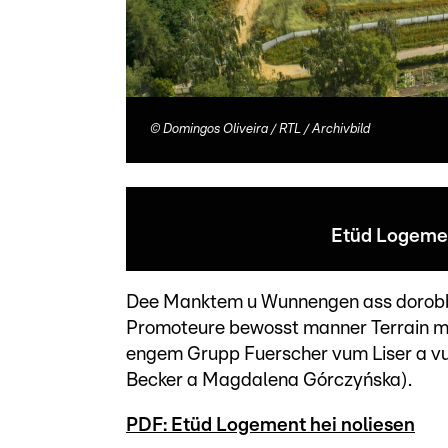
©
Domingos Oliveira / RTL / Archivbild
Etüd Logemen
Dee Manktem u Wunnengen ass dorobbe
Promoteure bewosst manner Terrain mob
engem Grupp Fuerscher vum Liser a vu
Becker a Magdalena Górczyńska).
PDF: Etüd Logement hei noliesen