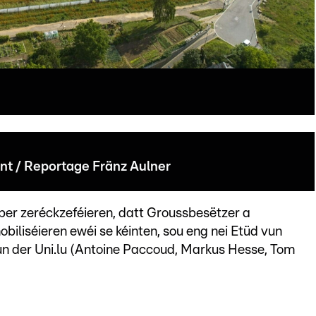
t / Reportage Fränz Aulner
r zeréckzeféieren, datt Groussbesëtzer a
iliséieren ewéi se kéinten, sou eng nei Etüd vun
n der Uni.lu (Antoine Paccoud, Markus Hesse, Tom