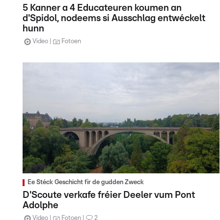
5 Kanner a 4 Educateuren koumen an
d'Spidol, nodeems si Ausschlag entwéckelt
hunn
Video
Fotoen
Ee Stéck Geschicht fir de gudden Zweck
D'Scoute verkafe fréier Deeler vum Pont
Adolphe
Video
Fotoen
2