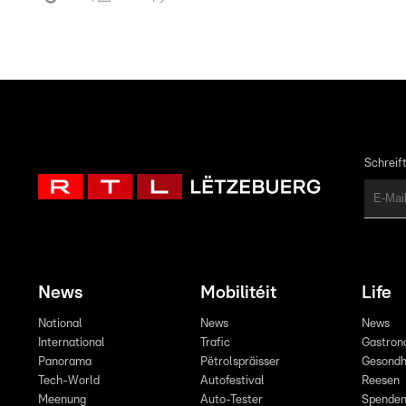
Schreift
News
Mobilitéit
Life
National
News
News
International
Trafic
Gastron
Panorama
Pëtrolspräisser
Gesondh
Tech-World
Autofestival
Reesen
Meenung
Auto-Tester
Spende