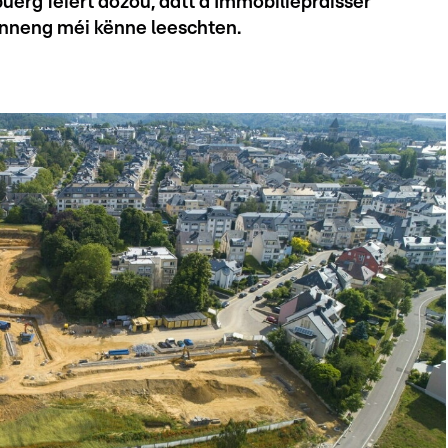
rg féiert dozou, datt d'Immobiliëpräisser
unneng méi kënne leeschten.