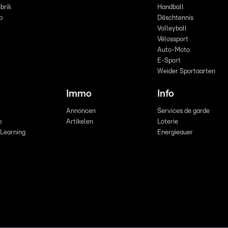
brik
Handball
p
Dëschtennis
Volleyball
Vëlossport
Auto-Moto
E-Sport
Weider Sportaarten
Immo
Info
Annoncen
Services de garde
b
Artikelen
Loterie
 Learning
Energieauer