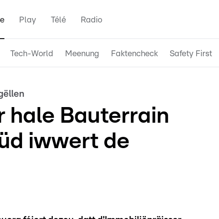
e
Play
Télé
Radio
Tech-World
Meenung
Faktencheck
Safety First
gëllen
 hale Bauterrain
tüd iwwert de