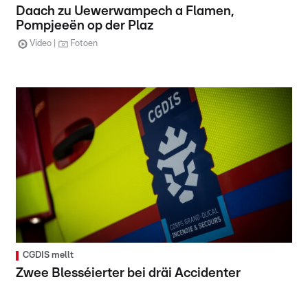
Daach zu Uewerwampech a Flamen,
Pompjeeën op der Plaz
Video
Fotoen
CGDIS mellt
Zwee Blesséierter bei dräi Accidenter