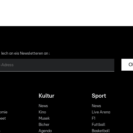
 Iech an eis Newsletteren an :
O
Kultur
Sport
News
News
omie
Kino
Live Arena
eet
Musek
F1
Bicher
Futtball
n
Agenda
Basketball