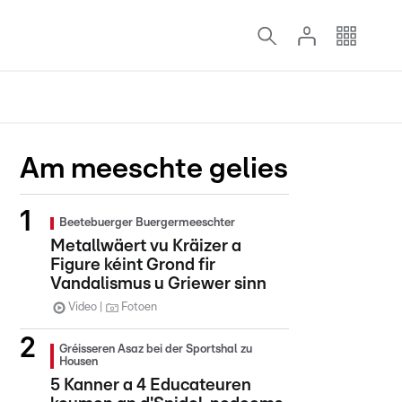
Am meeschte gelies
Beetebuerger Buergermeeschter
Metallwäert vu Kräizer a
Figure kéint Grond fir
Vandalismus u Griewer sinn
Video
Fotoen
Gréisseren Asaz bei der Sportshal zu
Housen
5 Kanner a 4 Educateuren