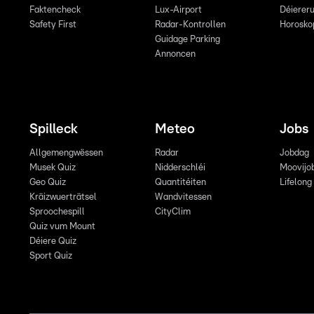
Faktencheck
Lux-Airport
Déiereru
Safety First
Radar-Kontrollen
Horosko
Guidage Parking
Annoncen
Spilleck
Meteo
Jobs
Allgemengwëssen
Radar
Jobdag
Musek Quiz
Nidderschléi
Moovijo
Geo Quiz
Quantitéiten
Lifelong
Kräizwuerträtsel
Wandvitessen
Sproochespill
CityClim
Quiz vum Mount
Déiere Quiz
Sport Quiz