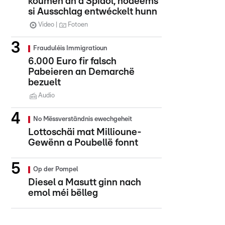
koumen an d'Spidol, nodeems
si Ausschlag entwéckelt hunn
Video
Fotoen
Frauduléis Immigratioun
6.000 Euro fir falsch
Pabeieren an Demarchë
bezuelt
Audio
No Mëssverständnis ewechgeheit
Lottoschäi mat Millioune-
Gewënn a Poubellë fonnt
Op der Pompel
Diesel a Masutt ginn nach
emol méi bëlleg