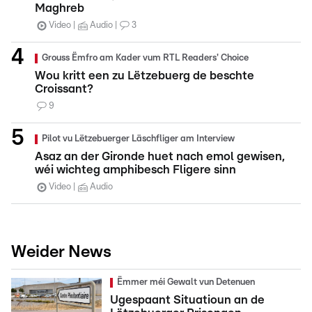
Maghreb
Video
Audio
3
Grouss Ëmfro am Kader vum RTL Readers' Choice
Wou kritt een zu Lëtzebuerg de beschte
Croissant?
9
Pilot vu Lëtzebuerger Läschfliger am Interview
Asaz an der Gironde huet nach emol gewisen,
wéi wichteg amphibesch Fligere sinn
Video
Audio
Weider News
Ëmmer méi Gewalt vun Detenuen
Ugespaant Situatioun an de