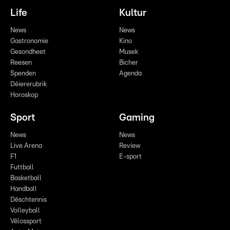
Life
Kultur
News
News
Gastronomie
Kino
Gesondheet
Musek
Reesen
Bicher
Spenden
Agenda
Déiererubrik
Horoskop
Sport
Gaming
News
News
Live Arena
Review
F1
E-sport
Futtball
Basketball
Handball
Dëschtennis
Volleyball
Vëlossport