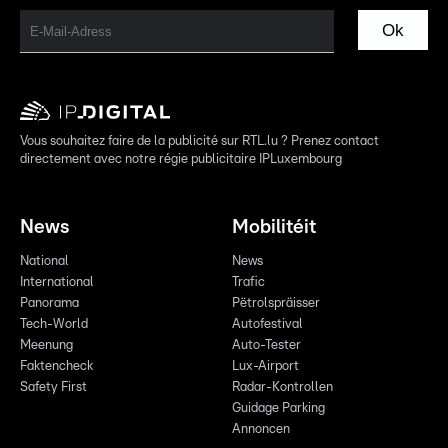
Ok
Vous souhaitez faire de la publicité sur RTL.lu ? Prenez contact
directement avec notre régie publicitaire IPLuxembourg
News
Mobilitéit
National
News
International
Trafic
Panorama
Pëtrolspräisser
Tech-World
Autofestival
Meenung
Auto-Tester
Faktencheck
Lux-Airport
Safety First
Radar-Kontrollen
Guidage Parking
Annoncen