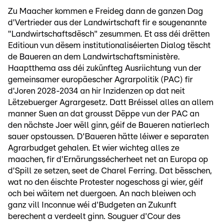
Zu Maacher kommen e Freideg dann de ganzen Dag
d'Vertrieder aus der Landwirtschaft fir e sougenannte
"Landwirtschaftsdësch" zesummen. Et ass déi drëtten
Editioun vun dësem institutionaliséierten Dialog tëscht
de Baueren an dem Landwirtschaftsministère.
Haaptthema ass déi zukünfteg Ausriichtung vun der
gemeinsamer europäescher Agrarpolitik (PAC) fir
d'Joren 2028-2034 an hir Inzidenzen op dat neit
Lëtzebuerger Agrargesetz. Datt Bréissel alles an allem
manner Suen an dat grousst Dëppe vun der PAC an
den nächste Joer wëll ginn, géif de Baueren natierlech
sauer opstoussen. D'Baueren hätte léiwer e separaten
Agrarbudget gehalen. Et wier wichteg alles ze
maachen, fir d'Ernärungssécherheet net an Europa op
d'Spill ze setzen, seet de Charel Ferring. Dat bësschen,
wat no den éischte Protester nogeschoss gi wier, géif
och bei wäitem net duergoen. An nach bleiwen och
ganz vill Inconnue wéi d'Budgeten an Zukunft
berechent a verdeelt ginn. Souguer d'Cour des