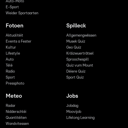
Auto-Moto
E-Sport
Weider Sportaarten
Fotoen
Spilleck
Aktualitéit
Allgemengwëssen
Events a Fester
Musek Quiz
Kultur
Geo Quiz
Lifestyle
Kräizwuerträtsel
Auto
Sproochespill
Télé
Quiz vum Mount
Radio
Déiere Quiz
Sport
Sport Quiz
Pressphoto
Meteo
Jobs
Radar
Jobdag
Nidderschléi
Moovijob
Quantitéiten
Lifelong Learning
Wandvitessen