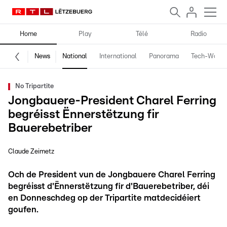
Home
Play
Télé
Radio
News
National
International
Panorama
Tech-World
No Tripartite
Jongbauere-President Charel Ferring
begréisst Ënnerstëtzung fir
Bauerebetriber
Claude Zeimetz
Och de President vun de Jongbauere Charel Ferring
begréisst d'Ënnerstëtzung fir d'Bauerebetriber, déi
en Donneschdeg op der Tripartite matdecidéiert
goufen.