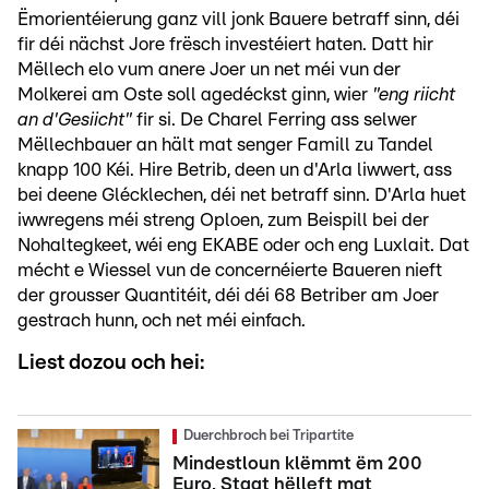
Ëmorientéierung ganz vill jonk Bauere betraff sinn, déi
fir déi nächst Jore frësch investéiert haten. Datt hir
Mëllech elo vum anere Joer un net méi vun der
Molkerei am Oste soll agedéckst ginn, wier
"eng riicht
an d'Gesiicht"
fir si. De Charel Ferring ass selwer
Mëllechbauer an hält mat senger Famill zu Tandel
knapp 100 Kéi. Hire Betrib, deen un d'Arla liwwert, ass
bei deene Glécklechen, déi net betraff sinn. D'Arla huet
iwwregens méi streng Oploen, zum Beispill bei der
Nohaltegkeet, wéi eng EKABE oder och eng Luxlait. Dat
mécht e Wiessel vun de concernéierte Baueren nieft
der grousser Quantitéit, déi déi 68 Betriber am Joer
gestrach hunn, och net méi einfach.
Liest dozou och hei:
Duerchbroch bei Tripartite
Mindestloun klëmmt ëm 200
Euro, Staat hëlleft mat