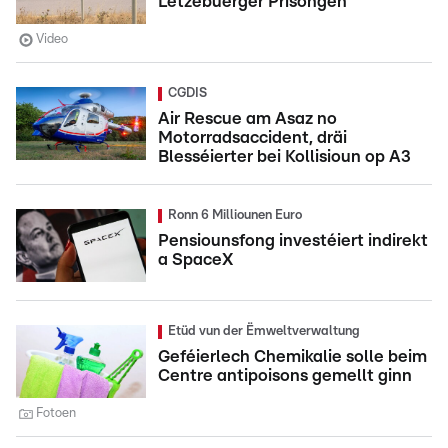
Lëtzebuerger Prisongen
Video
CGDIS
Air Rescue am Asaz no
Motorradsaccident, dräi
Blesséierter bei Kollisioun op A3
Ronn 6 Milliounen Euro
Pensiounsfong investéiert indirekt
a SpaceX
Etüd vun der Ëmweltverwaltung
Geféierlech Chemikalie solle beim
Centre antipoisons gemellt ginn
Fotoen