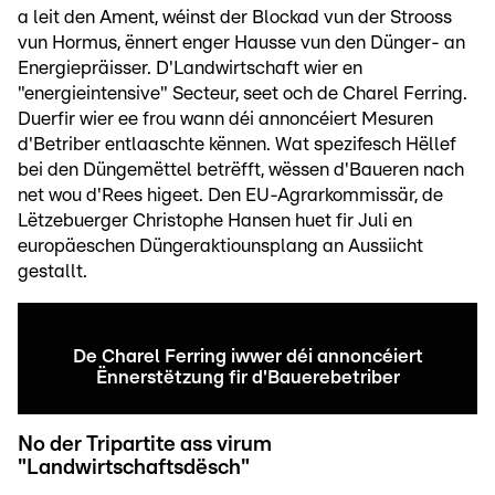
a leit den Ament, wéinst der Blockad vun der Strooss
vun Hormus, ënnert enger Hausse vun den Dünger- an
Energiepräisser. D'Landwirtschaft wier en
"energieintensive" Secteur, seet och de Charel Ferring.
Duerfir wier ee frou wann déi annoncéiert Mesuren
d'Betriber entlaaschte kënnen. Wat spezifesch Hëllef
bei den Düngemëttel betrëfft, wëssen d'Baueren nach
net wou d'Rees higeet. Den EU-Agrarkommissär, de
Lëtzebuerger Christophe Hansen huet fir Juli en
europäeschen Düngeraktiounsplang an Aussiicht
gestallt.
De Charel Ferring iwwer déi annoncéiert
Ënnerstëtzung fir d'Bauerebetriber
No der Tripartite ass virum
"Landwirtschaftsdësch"