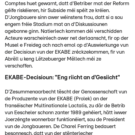
Comptes huet gewarnt, datt d'Betriber mat der Reform
géife riskéieren, hir Subside méi spéit ze kréien.
D'Jongbauere sinn awer wéinstens frou, datt si a sou
engem fréie Stadium mat an d'Diskussiounen
agebonne ginn. Natierlech kommen déi verschidden
Acteure warscheinlech awer net derlaanscht, fir op der
Musel e Freideg och nach emol op d'Auswierkunge vun
der Decisioun vun der EKABE zréckzekommen, fir vun
Abrëll u keng Lëtzebuerger Mëllech méi ze
verschaffen.
EKABE-Decisioun: "Eng riicht an d'Gesiicht"
D'Zesummenaarbecht tëscht der Genossenschaft vun
de Produzente vun der EKABE (Prolek) an der
franséischer Multinationale Lactalis, zu där de Betrib
vun Eescheler schonn zanter 1989 gehéiert, hätt iwwer
Joerzéngte wonnerbar funktionéiert, sou de President
vun de Jongbaueren. De Charel Ferring bedauert
besonnesch, datt vun der stënterlecher