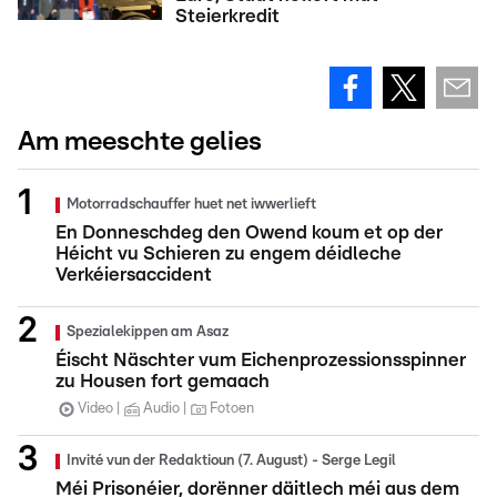
Steierkredit
Am meeschte gelies
Motorradschauffer huet net iwwerlieft
En Donneschdeg den Owend koum et op der
Héicht vu Schieren zu engem déidleche
Verkéiersaccident
Spezialekippen am Asaz
Éischt Näschter vum Eichenprozessionsspinner
zu Housen fort gemaach
Video
Audio
Fotoen
Invité vun der Redaktioun (7. August) - Serge Legil
Méi Prisonéier, dorënner däitlech méi aus dem