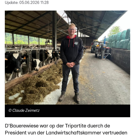
Update:
05.06.2026 11:28
©
Claude Zeimetz
D'Bauerewiese war op der Tripartite duerch de
President vun der Landwirtschaftskammer vertrueden