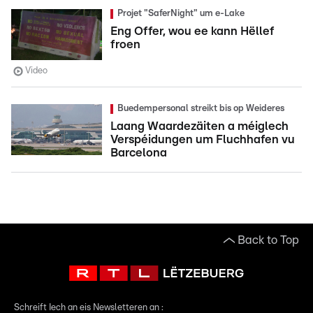
Projet "SaferNight" um e-Lake
Eng Offer, wou ee kann Hëllef
froen
Video
Buedempersonal streikt bis op Weideres
Laang Waardezäiten a méiglech
Verspéidungen um Fluchhafen vu
Barcelona
Back to Top
Schreift Iech an eis Newsletteren an :