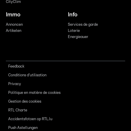
CityClim
Immo
Info
Annoncen
Services de garde
Artikelen
Loterie
Energieauer
Feedback
Conditions d'utilisation
Privacy
Politique en matière de cookies
Gestion des cookies
RTL Charte
Accidentsfotoen op RTL.lu
Push Astellungen