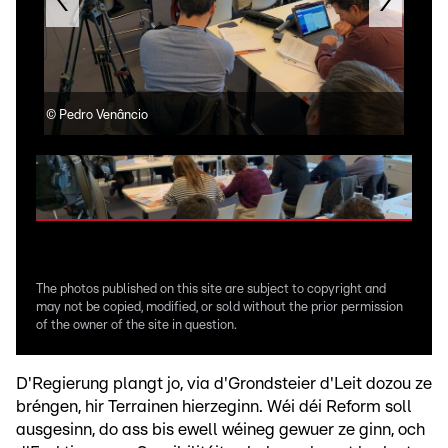
©
Pedro Venâncio
©
Pe
The photos published on this site are subject to copyright and
may not be copied, modified, or sold without the prior permission
of the owner of the site in question.
D'Regierung plangt jo, via d'Grondsteier d'Leit dozou ze
bréngen, hir Terrainen hierzeginn. Wéi déi Reform soll
ausgesinn, do ass bis ewell wéineg gewuer ze ginn, och