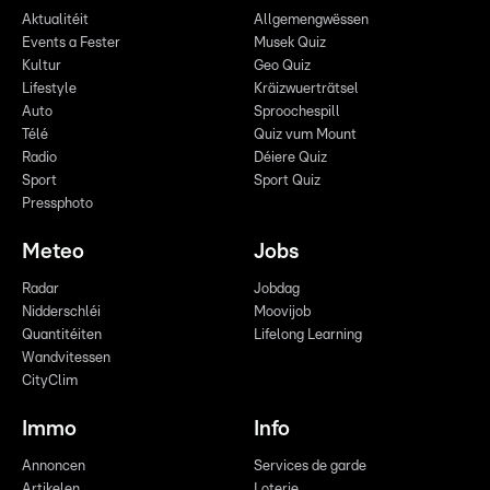
Aktualitéit
Allgemengwëssen
Events a Fester
Musek Quiz
Kultur
Geo Quiz
Lifestyle
Kräizwuerträtsel
Auto
Sproochespill
Télé
Quiz vum Mount
Radio
Déiere Quiz
Sport
Sport Quiz
Pressphoto
Meteo
Jobs
Radar
Jobdag
Nidderschléi
Moovijob
Quantitéiten
Lifelong Learning
Wandvitessen
CityClim
Immo
Info
Annoncen
Services de garde
Artikelen
Loterie