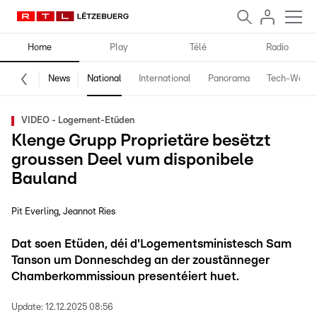
Home
Play
Télé
Radio
News
National
International
Panorama
Tech-World
VIDEO - Logement-Etüden
Klenge Grupp Proprietäre besëtzt
groussen Deel vum disponibele
Bauland
Pit Everling
Jeannot Ries
Dat soen Etüden, déi d'Logementsministesch Sam
Tanson um Donneschdeg an der zoustänneger
Chamberkommissioun presentéiert huet.
Update:
12.12.2025 08:56