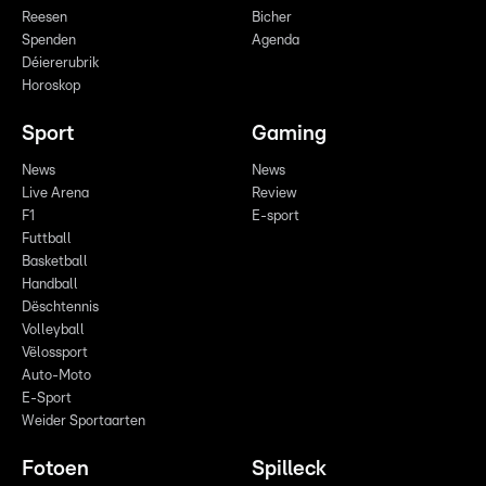
Reesen
Bicher
Spenden
Agenda
Déiererubrik
Horoskop
Sport
Gaming
News
News
Live Arena
Review
F1
E-sport
Futtball
Basketball
Handball
Dëschtennis
Volleyball
Vëlossport
Auto-Moto
E-Sport
Weider Sportaarten
Fotoen
Spilleck