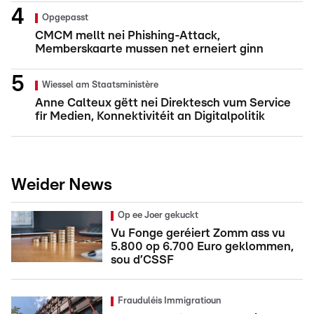
Opgepasst
CMCM mellt nei Phishing-Attack,
Memberskaarte mussen net erneiert ginn
Wiessel am Staatsministère
Anne Calteux gëtt nei Direktesch vum Service
fir Medien, Konnektivitéit an Digitalpolitik
Weider News
Op ee Joer gekuckt
Vu Fonge geréiert Zomm ass vu
5.800 op 6.700 Euro geklommen,
sou d’CSSF
Frauduléis Immigratioun