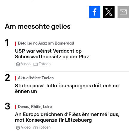
Am meeschte gelies
Detailer no Asaz am Bamerdall
USP war wéinst Verdacht op
Schosswaffebesëtz op der Plaz
Video
Fotoen
Aktualiséiert Zuelen
Statec passt Inflatiounsprognos däitlech no
ënnen un
Donau, Rhäin, Loire
An Europa dréchnen d’Flëss ëmmer méi aus,
mat Konsequenze fir Lëtzebuerg
Video
Fotoen