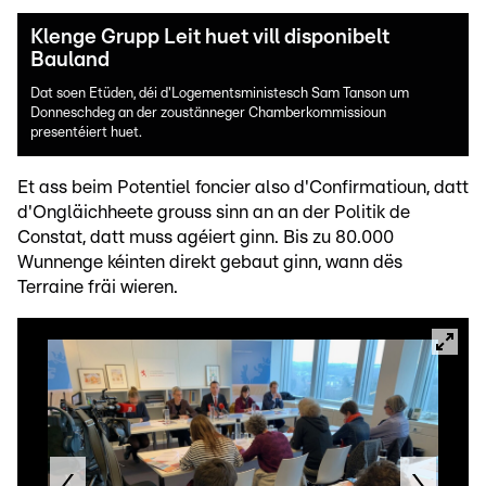
Klenge Grupp Leit huet vill disponibelt
Bauland
Dat soen Etüden, déi d'Logementsministesch Sam Tanson um
Donneschdeg an der zoustänneger Chamberkommissioun
presentéiert huet.
Et ass beim Potentiel foncier also d'Confirmatioun, datt
d'Ongläichheete grouss sinn an an der Politik de
Constat, datt muss agéiert ginn. Bis zu 80.000
Wunnenge kéinten direkt gebaut ginn, wann dës
Terraine fräi wieren.