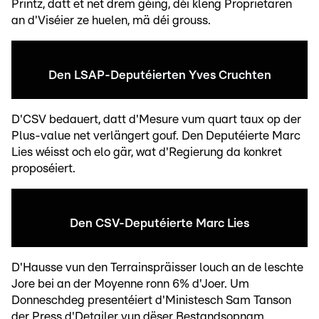
Printz, datt et net drëm géing, déi kleng Proprietären
an d'Viséier ze huelen, mä déi grouss.
Den LSAP-Deputéierten Yves Cruchten
D'CSV bedauert, datt d'Mesure vum quart taux op der
Plus-value net verlängert gouf. Den Deputéierte Marc
Lies wéisst och elo gär, wat d'Regierung da konkret
proposéiert.
Den CSV-Deputéierte Marc Lies
D'Hausse vun den Terrainspräisser louch an de leschte
Jore bei an der Moyenne ronn 6% d'Joer. Um
Donneschdeg presentéiert d'Ministesch Sam Tanson
der Press d'Detailer vun dëser Bestandsopnam.