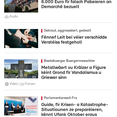
6.000 Euro fir falsch Pabeieren an
Demarchë bezuelt
Audio
Geklaut, aggresséiert, gedealt
Fënnef Leit bei véier verschidde
Verstéiss festgeholl
Beetebuerger Buergermeeschter
Metallwäert vu Kräizer a Figure
kéint Grond fir Vandalismus u
Griewer sinn
Video
Fotoen
Parlamentaresch Fro
Guide, fir Krisen- a Katastrophe-
Situatiounen ze preparéieren,
kënnt Ufank Oktober eraus