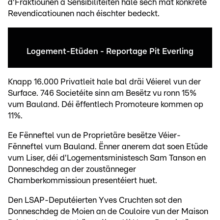
d'Fraktiounen a Sensibilitéiten hale sech mat konkrete
Revendicatiounen nach éischter bedeckt.
Logement-Etüden - Reportage Pit Everling
Knapp 16.000 Privatleit hale bal dräi Véierel vun der
Surface. 746 Societéite sinn am Besëtz vu ronn 15%
vum Bauland. Déi ëffentlech Promoteure kommen op
11%.
Ee Fënneftel vun de Proprietäre besëtze Véier-
Fënneftel vum Bauland. Ënner anerem dat soen Etüde
vum Liser, déi d'Logementsministesch Sam Tanson en
Donneschdeg an der zoustänneger
Chamberkommissioun presentéiert huet.
Den LSAP-Deputéierten Yves Cruchten sot den
Donneschdeg de Moien an de Couloire vun der Maison