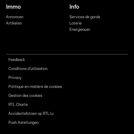
Immo
Info
Annoncen
Services de garde
Artikelen
Loterie
Energieauer
Feedback
Conditions d'utilisation
Privacy
Politique en matière de cookies
Gestion des cookies
RTL Charte
Accidentsfotoen op RTL.lu
Push Astellungen