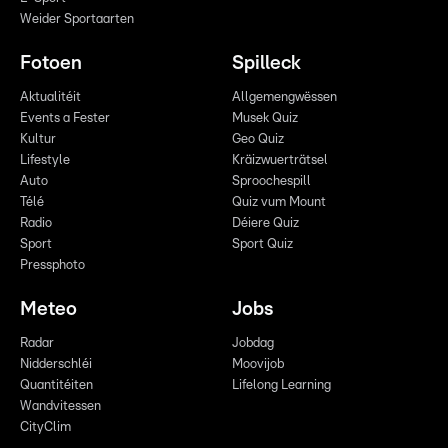
Weider Sportaarten
Fotoen
Spilleck
Aktualitéit
Allgemengwëssen
Events a Fester
Musek Quiz
Kultur
Geo Quiz
Lifestyle
Kräizwuerträtsel
Auto
Sproochespill
Télé
Quiz vum Mount
Radio
Déiere Quiz
Sport
Sport Quiz
Pressphoto
Meteo
Jobs
Radar
Jobdag
Nidderschléi
Moovijob
Quantitéiten
Lifelong Learning
Wandvitessen
CityClim