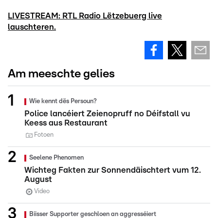
LIVESTREAM: RTL Radio Lëtzebuerg live
lauschteren.
Am meeschte gelies
Wie kennt dës Persoun?
Police lancéiert Zeienopruff no Déifstall vu
Keess aus Restaurant
Fotoen
Seelene Phenomen
Wichteg Fakten zur Sonnendäischtert vum 12.
August
Video
Biisser Supporter geschloen an aggresséiert