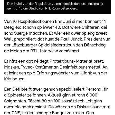
Den Invité vun der Redaktioun vu méindes bis donneschdes moies
géint 8h10 am Studio vun RTL Radio Lëtzebuerg.
Vun 10 Hospitalisatiounen Enn Juni si mer bannent 14
Deeg elo schonn op iwwer 40. Dat wiere Chifferen, déi
scho Suerge maachen. Et wier een awer op eng zweet
Well preparéiert, dat huet de Paul Junck, President vun
der Lëtzebuerger Spidolsfederatioun den Dënschdeg
de Moien am RTL-Interview verséchert.
Et hätt een dat néidegt Protektiouns-Material prett:
Masken, Tyvec-Kostümer an Desinfektiounsmëttel. An
et kéint een op d'Erfarungswäerter vum Ufank vun der
Kris bauen.
Een Defi bleift awer, genuch spezialiséiert Personal fir
d'Spideeler ze fannen. Aktuell ginn et ronn 6.000
Soignanten. Tëscht 80 an 100 zousätzlech Leit ginn
awer elo nach gesicht. Do wär een an Diskussioune mat
der CNS, fir den néidege Budget ze kréien. Och