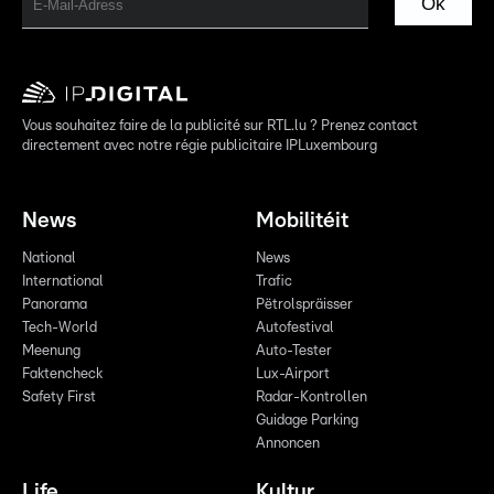
Ok
Vous souhaitez faire de la publicité sur RTL.lu ? Prenez contact
directement avec notre régie publicitaire IPLuxembourg
News
Mobilitéit
National
News
International
Trafic
Panorama
Pëtrolspräisser
Tech-World
Autofestival
Meenung
Auto-Tester
Faktencheck
Lux-Airport
Safety First
Radar-Kontrollen
Guidage Parking
Annoncen
Life
Kultur