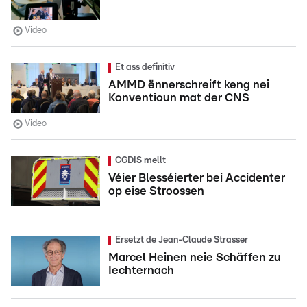
Video
Et ass definitiv
AMMD ënnerschreift keng nei
Konventioun mat der CNS
Video
CGDIS mellt
Véier Blesséierter bei Accidenter
op eise Stroossen
Ersetzt de Jean-Claude Strasser
Marcel Heinen neie Schäffen zu
Iechternach