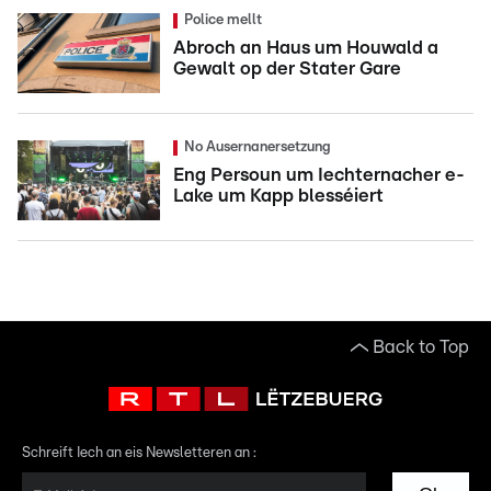
Police mellt
Abroch an Haus um Houwald a
Gewalt op der Stater Gare
No Ausernanersetzung
Eng Persoun um Iechternacher e-
Lake um Kapp blesséiert
Back to Top
Schreift Iech an eis Newsletteren an :