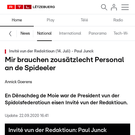
Home
Play
Télé
Radio
News
National
International
Panorama
Tech-World
Invité vun der Redaktioun (14. Juli) - Paul Junck
Mir brauchen zousätzlecht Personal
an de Spideeler
Annick Goerens
En Dënschdeg de Moie war de President vun der
Spidolsfederatioun eisen Invité vun der Redaktioun.
Update:
22.09.2020 16:41
Invité vun der Redaktioun: Paul Junck