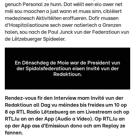
genuch Personal ze hunn. Dat wéilt een elo awer net
méi sou maachen a just wann et muss sinn, cibléiert
medezinesch Aktivitéiten eroffueren. Dofir mussen
d'Hospitalisatioune sech awer natierlech a Grenzen
halen, sou nach de Paul Junck vun der Federatioun vun
de Lëtzebuerger Spideeler.
En Dënschdeg de Moie war de President vun
der Spidolsfederatioun eisen Invité vun der
Redaktioun.
Rendez-vous fir den Interview mam Invité vun der
Redaktioun all Dag vu méindes bis freides um 10 op
8 op RTL Radio Lëtzebuerg an am Livestream och op
RTL.lu an an der App (Audio a Video). Op RTL.lu an
op der App ass d'Emissioun dono och am Replay ze
fannen.