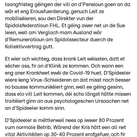
laangfristeg géingen der vill an d'Pensioun goen an da
wär et eng Erausfuerderung, genuch Leit ze
mobiliséieren, sou den Direkter vun der
Spidolsfederatioun FHL. Et géing awer net un de Sue
leien, well am Verglach mam Ausland wär
d'Remuneratioun am Spidolssecteur duerch de
Kollektivvertrag gutt.
Et wier och wichteg, dass krank Leit wéissten, datt et
sécher ass, fir an d'Klinik ze kommen. Och wann een
eng aner Krankheet ewéi de Covid-19 huet. D'Spideeler
wiere keng Virus-Schleideren an dat misst nach besser
no bausse kommunikéiert ginn, well ee géing gesinn,
dass elo vill Leit kommen, déi scho längst hätte missen
traitéiert ginn an aus psychologeschen Ursaachen net
an d'Spideeler komm sinn.
D'Spideeler si mëttlerweil nees op iwwer 80 Prozent
vum normale Betrib. Wärend der Kris hätt een all net
vital Aktivitéiten op 30-40 Prozent erofgefuer, och fir