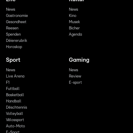
News
News
Gastronomie
Kino
Gesondheet
Musek
Reesen
Bicher
Spenden
Agenda
Déiererubrik
Horoskop
Sport
Gaming
News
News
Live Arena
Review
F1
E-sport
Futtball
Basketball
Handball
Dëschtennis
Volleyball
Vëlossport
Auto-Moto
E-Sport