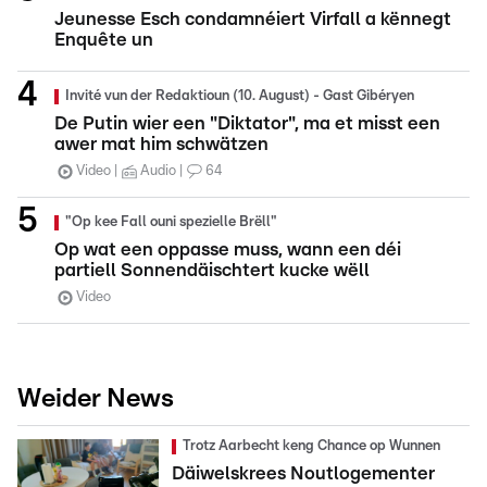
Jeunesse Esch condamnéiert Virfall a kënnegt
Enquête un
Invité vun der Redaktioun (10. August) - Gast Gibéryen
De Putin wier een "Diktator", ma et misst een
awer mat him schwätzen
Video
Audio
64
"Op kee Fall ouni spezielle Brëll"
Op wat een oppasse muss, wann een déi
partiell Sonnendäischtert kucke wëll
Video
Weider News
Trotz Aarbecht keng Chance op Wunnen
Däiwelskrees Noutlogementer