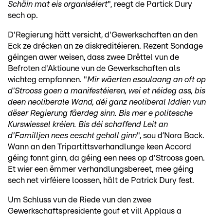
Schäin mat eis organiséiert
", reegt de Partick Dury
sech op.
D'Regierung hätt versicht, d'Gewerkschaften an den
Eck ze drécken an ze diskreditéieren. Rezent Sondage
géingen awer weisen, dass zwee Drëttel vun de
Befroten d'Aktioune vun de Gewerkschaften als
wichteg empfannen. "
Mir wäerten esoulaang an oft op
d'Strooss goen a manifestéieren, wei et néideg ass, bis
deen neoliberale Wand, déi ganz neoliberal Iddien vun
dëser Regierung fäerdeg sinn. Bis mer e politesche
Kurswiessel kréien. Bis déi schaffend Leit an
d'Familljen nees eescht geholl ginn
", sou d’Nora Back.
Wann an den Tripartittsverhandlunge keen Accord
géing fonnt ginn, da géing een nees op d'Strooss goen.
Et wier een ëmmer verhandlungsbereet, mee géing
sech net virféiere loossen, hält de Patrick Dury fest.
Um Schluss vun de Riede vun den zwee
Gewerkschaftspresidente gouf et vill Applaus a