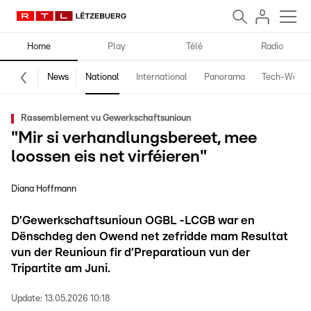
Home
Play
Télé
Radio
News
National
International
Panorama
Tech-World
Rassemblement vu Gewerkschaftsunioun
"Mir si verhandlungsbereet, mee
loossen eis net virféieren"
Diana Hoffmann
D’Gewerkschaftsunioun OGBL -LCGB war en
Dënschdeg den Owend net zefridde mam Resultat
vun der Reunioun fir d’Preparatioun vun der
Tripartite am Juni.
Update:
13.05.2026 10:18