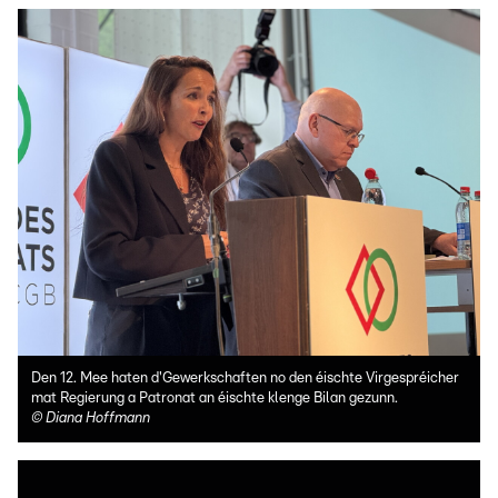
Den 12. Mee haten d'Gewerkschaften no den éischte Virgespréicher
mat Regierung a Patronat an éischte klenge Bilan gezunn.
©
Diana Hoffmann