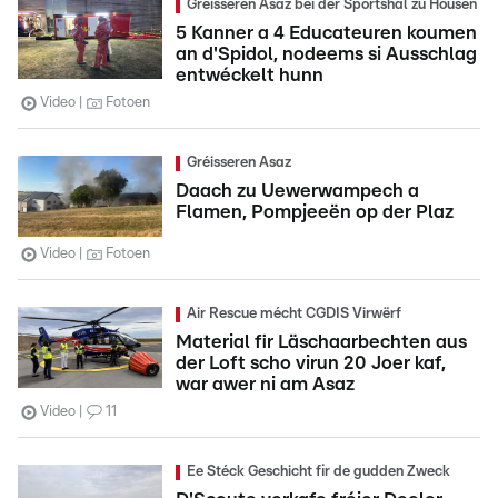
Gréisseren Asaz bei der Sportshal zu Housen
5 Kanner a 4 Educateuren koumen
an d'Spidol, nodeems si Ausschlag
entwéckelt hunn
Video
Fotoen
Gréisseren Asaz
Daach zu Uewerwampech a
Flamen, Pompjeeën op der Plaz
Video
Fotoen
Air Rescue mécht CGDIS Virwërf
Material fir Läschaarbechten aus
der Loft scho virun 20 Joer kaf,
war awer ni am Asaz
Video
11
Ee Stéck Geschicht fir de gudden Zweck