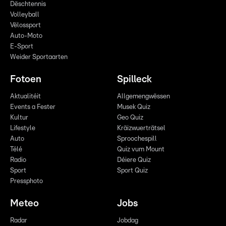
Dëschtennis
Volleyball
Vëlossport
Auto-Moto
E-Sport
Weider Sportaarten
Fotoen
Spilleck
Aktualitéit
Allgemengwëssen
Events a Fester
Musek Quiz
Kultur
Geo Quiz
Lifestyle
Kräizwuerträtsel
Auto
Sproochespill
Télé
Quiz vum Mount
Radio
Déiere Quiz
Sport
Sport Quiz
Pressphoto
Meteo
Jobs
Radar
Jobdag