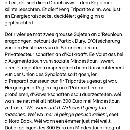
a Leit, déi sech keen Daach iwwert dem Kapp méi
kéinte leeschten. Et dierf keng Tripartite sinn, wou just
en Energiepräisdeckel decidéiert géing ginn a
gepléischtert.
Dofir wier ee mat zwee grousse Sujeten an d'Reunioun
eragaangen, betount de Partick Dury. D'Ofsécherung
vun den Existenze vun de Salariéen, déi am
Privatsecteur schaffen an d'Kafkraaft. Ee Volet ass hei
d'Augmentatioun vum soziale Mindestloun, iwwert
deen et eigentlech ursprénglech beim Rassemblement
vun der Union des Syndicats sollt goen, ier
d'Preparatiounsreunioun fir Tripartite ugesat gi war.
Hei géingen d'Regierung an d'Patronat ëmmer
probéieren, d'Gewerkschaften esou duerzestellen, wéi
wa si se net méi all hätten 300 Euro méi Mindestloun
ze froen. "
Wéi wann dat d'Wirtschaft géing futti
maachen. Wéi wa mer ni géinge genuch kréien
", seet
d'Nora Back. Wéi wann een ëmmer just méi wéilt.
Dobäi géingen dës 300 Euro um Mindestloun integral