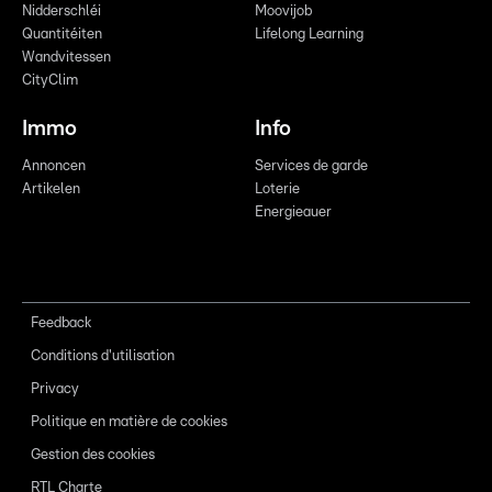
Nidderschléi
Moovijob
Quantitéiten
Lifelong Learning
Wandvitessen
CityClim
Immo
Info
Annoncen
Services de garde
Artikelen
Loterie
Energieauer
Feedback
Conditions d'utilisation
Privacy
Politique en matière de cookies
Gestion des cookies
RTL Charte