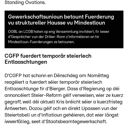
Standing Ovations.
Gewerkschaftsunioun betount Fuerderung
vu struktureller Hausse vu Mindestloun
OGBL an LCGB haten op eng Versammlung invitéiert, fir iwwer
d'Gespréicher vun der Dräier-Ronn z'informéieren an hir
Mindestloun-Fuerderungen ze betounen.
CGFP fuerdert temporär steierlech
Entlaaschtungen
D’CGFP hat schonn en Dënschdeg am Nomëtteg
reagéiert a fuerdert séier temporär steierlech
Entlaaschtunge fir d'Bierger. Dass d'Regierung op déi
annoncéiert Steier-Reform géif verweisen, wier ze kuerz
gegraff, well déi aktuell Kris bréicht séier a kuerzfristeg
Äntwerten. Dozou géif och en direkt Upassen vun der
Steiertabell un d'Inflatioun gehéieren, dat wier längst
iwwerfälleg, seet d'Staatsbeamtegewerkschaft.