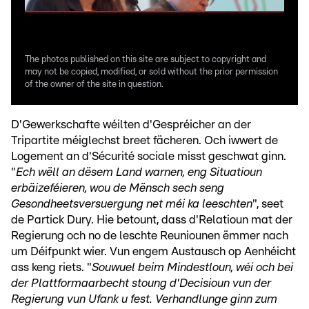
The photos published on this site are subject to copyright and
may not be copied, modified, or sold without the prior permission
of the owner of the site in question.
D'Gewerkschafte wéilten d'Gespréicher an der
Tripartite méiglechst breet fächeren. Och iwwert de
Logement an d'Sécurité sociale misst geschwat ginn.
"
Ech wëll an dësem Land warnen, eng Situatioun
erbäizeféieren, wou de Mënsch sech seng
Gesondheetsversuergung net méi ka leeschten
", seet
de Partick Dury. Hie betount, dass d'Relatioun mat der
Regierung och no de leschte Reuniounen ëmmer nach
um Déifpunkt wier. Vun engem Austausch op Aenhéicht
ass keng riets. "
Souwuel beim Mindestloun, wéi och bei
der Plattformaarbecht stoung d'Decisioun vun der
Regierung vun Ufank u fest. Verhandlunge ginn zum