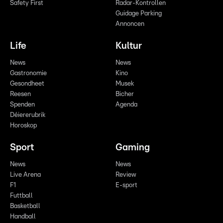
Safety First
Radar-Kontrollen
Guidage Parking
Annoncen
Life
Kultur
News
News
Gastronomie
Kino
Gesondheet
Musek
Reesen
Bicher
Spenden
Agenda
Déiererubrik
Horoskop
Sport
Gaming
News
News
Live Arena
Review
F1
E-sport
Futtball
Basketball
Handball