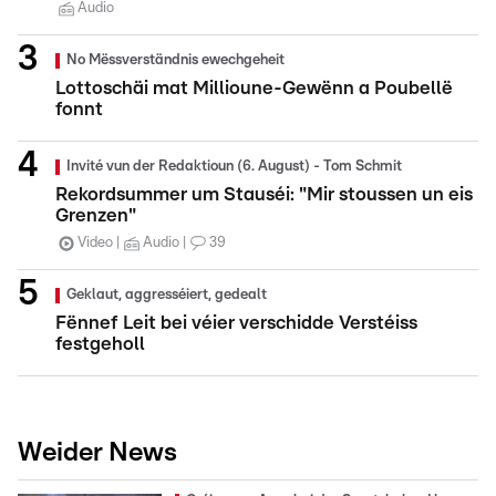
Audio
No Mëssverständnis ewechgeheit
Lottoschäi mat Millioune-Gewënn a Poubellë
fonnt
Invité vun der Redaktioun (6. August) - Tom Schmit
Rekordsummer um Stauséi: "Mir stoussen un eis
Grenzen"
Video
Audio
39
Geklaut, aggresséiert, gedealt
Fënnef Leit bei véier verschidde Verstéiss
festgeholl
Weider News