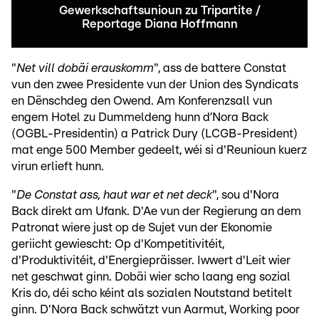
Gewerkschaftsunioun zu Tripartite /
Reportage Diana Hoffmann
"
Net vill dobäi erauskomm
", ass de battere Constat
vun den zwee Presidente vun der Union des Syndicats
en Dënschdeg den Owend. Am Konferenzsall vun
engem Hotel zu Dummeldeng hunn d’Nora Back
(OGBL-Presidentin) a Patrick Dury (LCGB-President)
mat enge 500 Member gedeelt, wéi si d'Reunioun kuerz
virun erlieft hunn.
"
De Constat ass, haut war et net deck
", sou d'Nora
Back direkt am Ufank. D'Ae vun der Regierung an dem
Patronat wiere just op de Sujet vun der Ekonomie
geriicht gewiescht: Op d'Kompetitivitéit,
d'Produktivitéit, d'Energiepräisser. Iwwert d'Leit wier
net geschwat ginn. Dobäi wier scho laang eng sozial
Kris do, déi scho kéint als sozialen Noutstand betitelt
ginn. D'Nora Back schwätzt vun Aarmut, Working poor