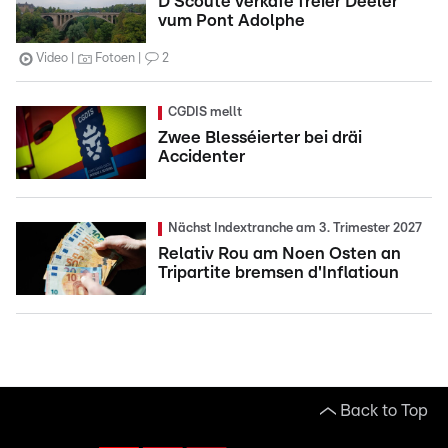
D'Scoute verkafe fréier Deeler
vum Pont Adolphe
Video
Fotoen
2
CGDIS mellt
Zwee Blesséierter bei dräi
Accidenter
Nächst Indextranche am 3. Trimester 2027
Relativ Rou am Noen Osten an
Tripartite bremsen d'Inflatioun
Back to Top