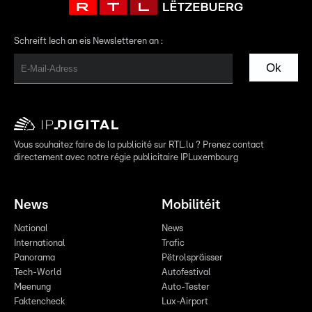
Schreift Iech an eis Newsletteren an :
Ok
Vous souhaitez faire de la publicité sur RTL.lu ? Prenez contact
directement avec notre régie publicitaire IPLuxembourg
News
Mobilitéit
National
News
International
Trafic
Panorama
Pëtrolspräisser
Tech-World
Autofestival
Meenung
Auto-Tester
Faktencheck
Lux-Airport