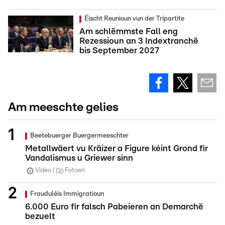
Éischt Reunioun vun der Tripartite
Am schlëmmste Fall eng
Rezessioun an 3 Indextranchë
bis September 2027
Am meeschte gelies
Beetebuerger Buergermeeschter
Metallwäert vu Kräizer a Figure kéint Grond fir
Vandalismus u Griewer sinn
Video
Fotoen
Frauduléis Immigratioun
6.000 Euro fir falsch Pabeieren an Demarchë
bezuelt