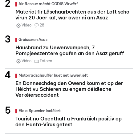
Air Rescue mécht CGDIS Virwërf
Material fir Läschaarbechten aus der Loft scho
virun 20 Joer kaf, war awer ni am Asaz
Video
28
Gréisseren Asaz
Hausbrand zu Uewerwampech, 7
Pompjeeszentere goufen an den Asaz geruff
Video
Fotoen
Motorradschauffer huet net iwwerlieft
En Donneschdeg den Owend koum et op der
Héicht vu Schieren zu engem déidleche
Verkéiersaccident
Elo a Spuenien isoléiert
Tourist no Openthalt a Frankräich positiv op
den Hanta-Virus getest