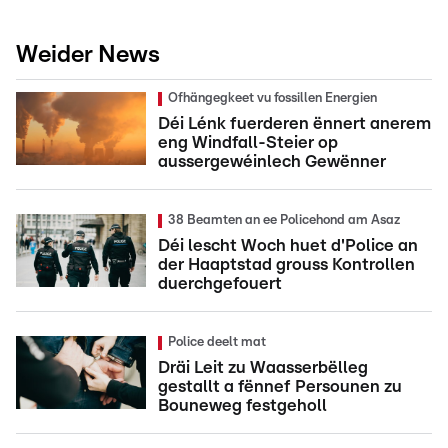
Weider News
Ofhängegkeet vu fossillen Energien
Déi Lénk fuerderen ënnert anerem
eng Windfall-Steier op
aussergewéinlech Gewënner
38 Beamten an ee Policehond am Asaz
Déi lescht Woch huet d'Police an
der Haaptstad grouss Kontrollen
duerchgefouert
Police deelt mat
Dräi Leit zu Waasserbëlleg
gestallt a fënnef Persounen zu
Bouneweg festgeholl