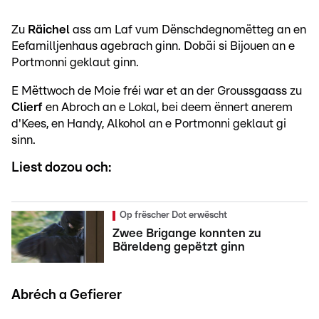
Zu
Räichel
ass am Laf vum Dënschdegnomëtteg an en
Eefamilljenhaus agebrach ginn. Dobäi si Bijouen an e
Portmonni geklaut ginn.
E Mëttwoch de Moie fréi war et an der Groussgaass zu
Clierf
en Abroch an e Lokal, bei deem ënnert anerem
d'Kees, en Handy, Alkohol an e Portmonni geklaut gi
sinn.
Liest dozou och:
Op frëscher Dot erwëscht
Zwee Brigange konnten zu
Bäreldeng gepëtzt ginn
Abréch a Gefierer