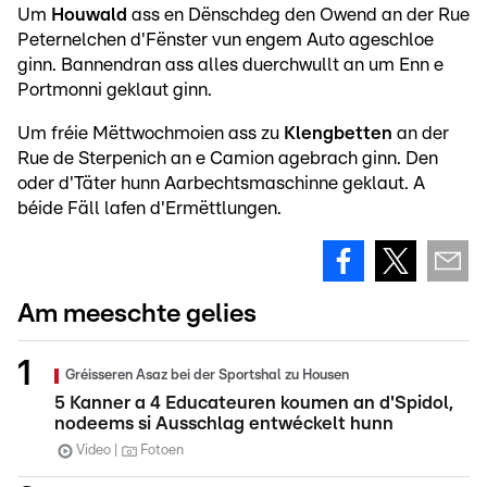
Um
Houwald
ass en Dënschdeg den Owend an der Rue
Peternelchen d'Fënster vun engem Auto ageschloe
ginn. Bannendran ass alles duerchwullt an um Enn e
Portmonni geklaut ginn.
Um fréie Mëttwochmoien ass zu
Klengbetten
an der
Rue de Sterpenich an e Camion agebrach ginn. Den
oder d'Täter hunn Aarbechtsmaschinne geklaut. A
béide Fäll lafen d'Ermëttlungen.
Am meeschte gelies
Gréisseren Asaz bei der Sportshal zu Housen
5 Kanner a 4 Educateuren koumen an d'Spidol,
nodeems si Ausschlag entwéckelt hunn
Video
Fotoen