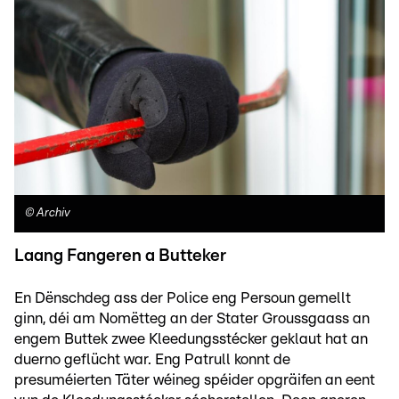
©
Archiv
Laang Fangeren a Butteker
En Dënschdeg ass der Police eng Persoun gemellt
ginn, déi am Nomëtteg an der Stater Groussgaass an
engem Buttek zwee Kleedungsstécker geklaut hat an
duerno geflücht war. Eng Patrull konnt de
presuméierten Täter wéineg spéider opgräifen an eent