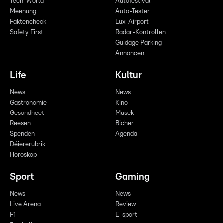
Tech-World
Autofestival
Meenung
Auto-Tester
Faktencheck
Lux-Airport
Safety First
Radar-Kontrollen
Guidage Parking
Annoncen
Life
Kultur
News
News
Gastronomie
Kino
Gesondheet
Musek
Reesen
Bicher
Spenden
Agenda
Déiererubrik
Horoskop
Sport
Gaming
News
News
Live Arena
Review
F1
E-sport