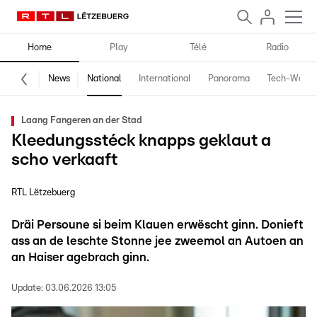
Home
Play
Télé
Radio
News
National
International
Panorama
Tech-World
Laang Fangeren an der Stad
Kleedungsstéck knapps geklaut a
scho verkaaft
RTL Lëtzebuerg
Dräi Persoune si beim Klauen erwëscht ginn. Donieft
ass an de leschte Stonne jee zweemol an Autoen an
an Haiser agebrach ginn.
Update:
03.06.2026 13:05