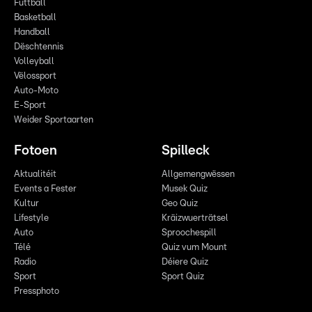
Futtball
Basketball
Handball
Dëschtennis
Volleyball
Vëlossport
Auto-Moto
E-Sport
Weider Sportaarten
Fotoen
Spilleck
Aktualitéit
Allgemengwëssen
Events a Fester
Musek Quiz
Kultur
Geo Quiz
Lifestyle
Kräizwuerträtsel
Auto
Sproochespill
Télé
Quiz vum Mount
Radio
Déiere Quiz
Sport
Sport Quiz
Pressphoto