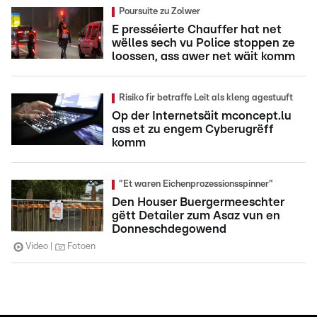
Poursuite zu Zolwer
E presséierte Chauffer hat net
wëlles sech vu Police stoppen ze
loossen, ass awer net wäit komm
Risiko fir betraffe Leit als kleng agestuuft
Op der Internetsäit mconcept.lu
ass et zu engem Cyberugrëff
komm
"Et waren Eichenprozessionsspinner"
Den Houser Buergermeeschter
gëtt Detailer zum Asaz vun en
Donneschdegowend
Video
Fotoen