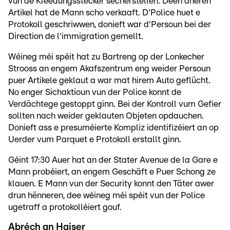
vun de Kleedungsstécker sécherstellen. Deen aneren
Artikel hat de Mann scho verkaaft. D'Police huet e
Protokoll geschriwwen, donieft war d'Persoun bei der
Direction de l'immigration gemellt.
Wéineg méi spéit hat zu Bartreng op der Lonkecher
Strooss an engem Akafszentrum eng weider Persoun
puer Artikele geklaut a war mat hirem Auto geflücht.
No enger Sichaktioun vun der Police konnt de
Verdächtege gestoppt ginn. Bei der Kontroll vum Gefier
sollten nach weider geklauten Objeten opdauchen.
Donieft ass e presuméierte Kompliz identifizéiert an op
Uerder vum Parquet e Protokoll erstallt ginn.
Géint 17:30 Auer hat an der Stater Avenue de la Gare e
Mann probéiert, an engem Geschäft e Puer Schong ze
klauen. E Mann vun der Security konnt den Täter awer
drun hënneren, dee wéineg méi spéit vun der Police
ugetraff a protokolléiert gouf.
Abréch an Haiser