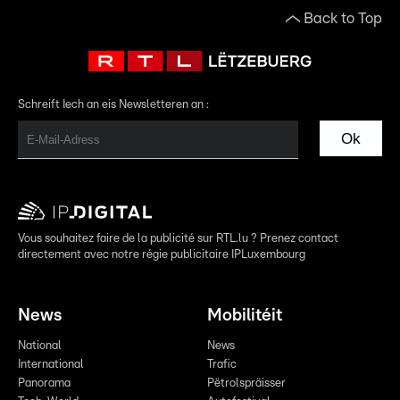
Back to Top
Schreift Iech an eis Newsletteren an :
Ok
Vous souhaitez faire de la publicité sur RTL.lu ? Prenez contact
directement avec notre régie publicitaire IPLuxembourg
News
Mobilitéit
National
News
International
Trafic
Panorama
Pëtrolspräisser