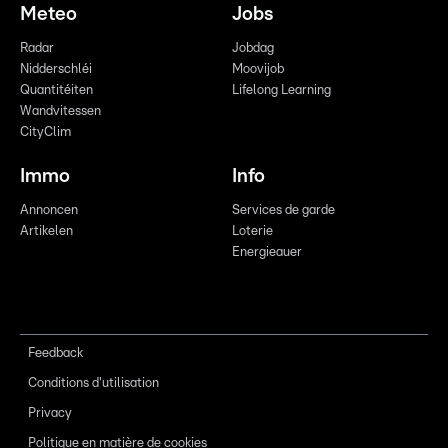
Meteo
Jobs
Radar
Jobdag
Nidderschléi
Moovijob
Quantitéiten
Lifelong Learning
Wandvitessen
CityClim
Immo
Info
Annoncen
Services de garde
Artikelen
Loterie
Energieauer
Feedback
Conditions d'utilisation
Privacy
Politique en matière de cookies