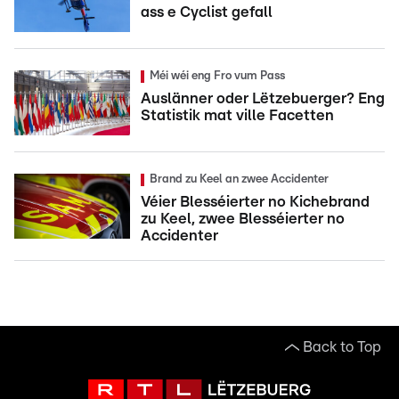
ass e Cyclist gefall
Méi wéi eng Fro vum Pass
Auslänner oder Lëtzebuerger? Eng
Statistik mat ville Facetten
Brand zu Keel an zwee Accidenter
Véier Blesséierter no Kichebrand
zu Keel, zwee Blesséierter no
Accidenter
Back to Top