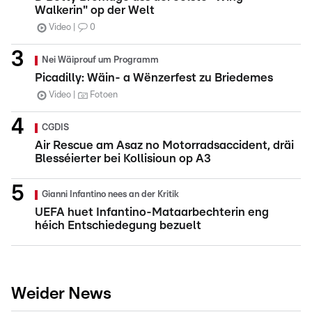
Walkerin" op der Welt
Video
0
Nei Wäiprouf um Programm
Picadilly: Wäin- a Wënzerfest zu Briedemes
Video
Fotoen
CGDIS
Air Rescue am Asaz no Motorradsaccident, dräi
Blesséierter bei Kollisioun op A3
Gianni Infantino nees an der Kritik
UEFA huet Infantino-Mataarbechterin eng
héich Entschiedegung bezuelt
Weider News