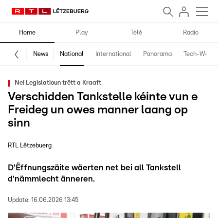
Home
Play
Télé
Radio
News
National
International
Panorama
Tech-World
Nei Legislatioun trëtt a Kraaft
Verschidden Tankstelle kéinte vun e
Freideg un owes manner laang op
sinn
RTL Lëtzebuerg
D'Ëffnungszäite wäerten net bei all Tankstell
d'nämmlecht änneren.
Update:
16.06.2026 13:45