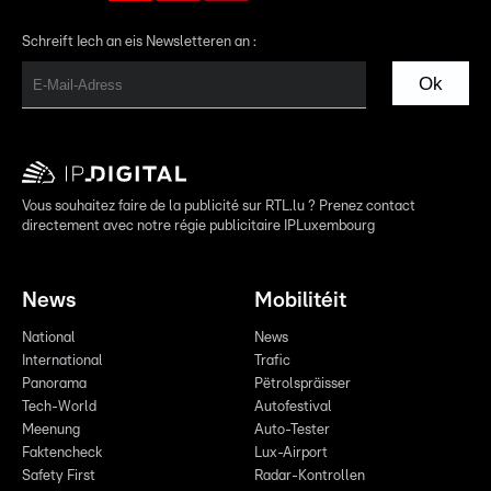
Schreift Iech an eis Newsletteren an :
Ok
Vous souhaitez faire de la publicité sur RTL.lu ? Prenez contact
directement avec notre régie publicitaire IPLuxembourg
News
Mobilitéit
National
News
International
Trafic
Panorama
Pëtrolspräisser
Tech-World
Autofestival
Meenung
Auto-Tester
Faktencheck
Lux-Airport
Safety First
Radar-Kontrollen