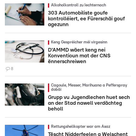
Alkoholkontroll zu Iechternach
303 Automobiliste goufe
kontrolléiert, ee Fürerschäi gouf
agezunn
Keng Gespréicher méi virgesinn
D'AMMD wäert keng nei
Konventioun mat der CNS
ënnerschreiwen
8
Cagoule, Messer, Marihuana a Pefferspray
dobäi
Grupp vu Jugendlechen huet sech
an der Stad nawell verdächteg
beholl
Rettungshelikopter war am Asaz
Tëscht Nidderfeelen a Welschent