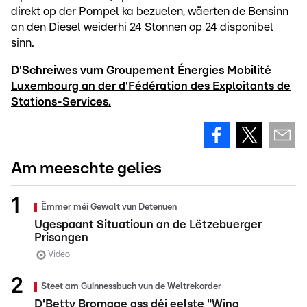
direkt op der Pompel ka bezuelen, wäerten de Bensinn
an den Diesel weiderhi 24 Stonnen op 24 disponibel
sinn.
D'Schreiwes vum Groupement Énergies Mobilité
Luxembourg an der d'Fédération des Exploitants de
Stations-Services.
Am meeschte gelies
Ëmmer méi Gewalt vun Detenuen
Ugespaant Situatioun an de Lëtzebuerger
Prisongen
Video
Steet am Guinnessbuch vun de Weltrekorder
D'Betty Bromage ass déi eelste "Wing