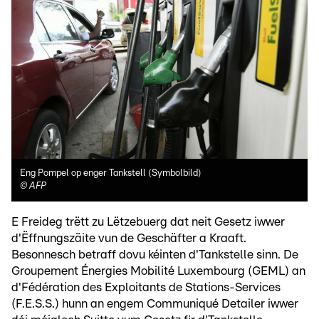
Eng Pompel op enger Tankstell (Symbolbild)
©
AFP
E Freideg trëtt zu Lëtzebuerg dat neit Gesetz iwwer
d'Ëffnungszäite vun de Geschäfter a Kraaft.
Besonnesch betraff dovu kéinten d'Tankstelle sinn. De
Groupement Énergies Mobilité Luxembourg (GEML) an
d'Fédération des Exploitants de Stations-Services
(F.E.S.S.) hunn an engem Communiqué Detailer iwwer