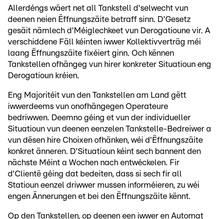
Allerdéngs wäert net all Tankstell d'selwecht vun
deenen neien Ëffnungszäite betraff sinn. D'Gesetz
gesäit nämlech d'Méiglechkeet vun Derogatioune vir. A
verschiddene Fäll kéinten iwwer Kollektivverträg méi
laang Ëffnungszäite fixéiert ginn. Och kënnen
Tankstellen ofhängeg vun hirer konkreter Situatioun eng
Derogatioun kréien.
Eng Majoritéit vun den Tankstellen am Land gëtt
iwwerdeems vun onofhängegen Operateure
bedriwwen. Deemno géing et vun der individueller
Situatioun vun deenen eenzelen Tankstelle-Bedreiwer a
vun dësen hire Choixen ofhänken, wéi d'Ëffnungszäite
konkret änneren. D'Situatioun kéint sech bannent den
nächste Méint a Wochen nach entwéckelen. Fir
d'Clientë géing dat bedeiten, dass si sech fir all
Statioun eenzel driwwer mussen informéieren, zu wéi
engen Ännerungen et bei den Ëffnungszäite kënnt.
Op den Tankstellen, op deenen een iwwer en Automat