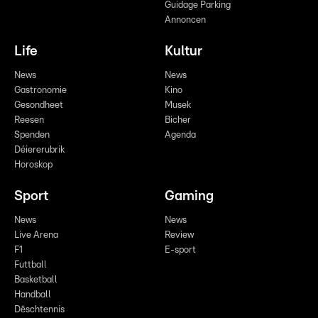
Guidage Parking
Annoncen
Life
Kultur
News
News
Gastronomie
Kino
Gesondheet
Musek
Reesen
Bicher
Spenden
Agenda
Déiererubrik
Horoskop
Sport
Gaming
News
News
Live Arena
Review
F1
E-sport
Futtball
Basketball
Handball
Dëschtennis