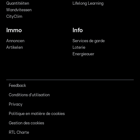
Quantitéiten
Lifelong Learning
Wandvitessen
CityClim
Immo
Info
Annoncen
Services de garde
Artikelen
Loterie
Energieauer
Feedback
Conditions d'utilisation
Privacy
Politique en matière de cookies
Gestion des cookies
RTL Charte