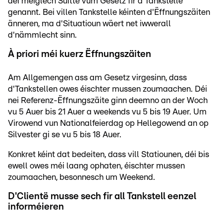
déi méiglech Suitte vum Gesetz fir d'Tankstelle
genannt. Bei villen Tankstelle kéinten d'Ëffnungszäiten
änneren, ma d'Situatioun wäert net iwwerall
d'nämmlecht sinn.
À priori méi kuerz Ëffnungszäiten
Am Allgemengen ass am Gesetz virgesinn, dass
d'Tankstellen owes éischter mussen zoumaachen. Déi
nei Referenz-Ëffnungszäite ginn deemno an der Woch
vu 5 Auer bis 21 Auer a weekends vu 5 bis 19 Auer. Um
Virowend vun Nationalfeierdag op Hellegowend an op
Silvester gi se vu 5 bis 18 Auer.
Konkret kéint dat bedeiten, dass vill Statiounen, déi bis
ewell owes méi laang ophaten, éischter mussen
zoumaachen, besonnesch um Weekend.
D'Clientë musse sech fir all Tankstell eenzel
informéieren