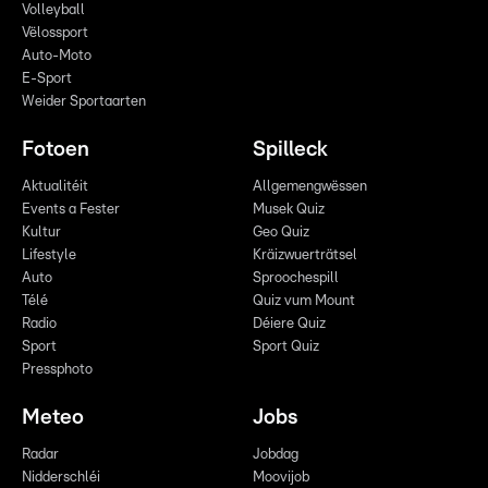
Volleyball
Vëlossport
Auto-Moto
E-Sport
Weider Sportaarten
Fotoen
Spilleck
Aktualitéit
Allgemengwëssen
Events a Fester
Musek Quiz
Kultur
Geo Quiz
Lifestyle
Kräizwuerträtsel
Auto
Sproochespill
Télé
Quiz vum Mount
Radio
Déiere Quiz
Sport
Sport Quiz
Pressphoto
Meteo
Jobs
Radar
Jobdag
Nidderschléi
Moovijob