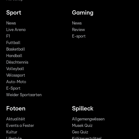
Sport
Gaming
News
News
Live Arena
Review
F1
E-sport
Futtball
Basketball
Handball
Dëschtennis
Volleyball
Vëlossport
Auto-Moto
E-Sport
Weider Sportaarten
Fotoen
Spilleck
Aktualitéit
Allgemengwëssen
Events a Fester
Musek Quiz
Kultur
Geo Quiz
Lifestyle
Kräizwuerträtsel