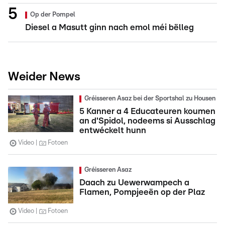
Op der Pompel
Diesel a Masutt ginn nach emol méi bëlleg
Weider News
Gréisseren Asaz bei der Sportshal zu Housen
5 Kanner a 4 Educateuren koumen
an d'Spidol, nodeems si Ausschlag
entwéckelt hunn
Video
Fotoen
Gréisseren Asaz
Daach zu Uewerwampech a
Flamen, Pompjeeën op der Plaz
Video
Fotoen