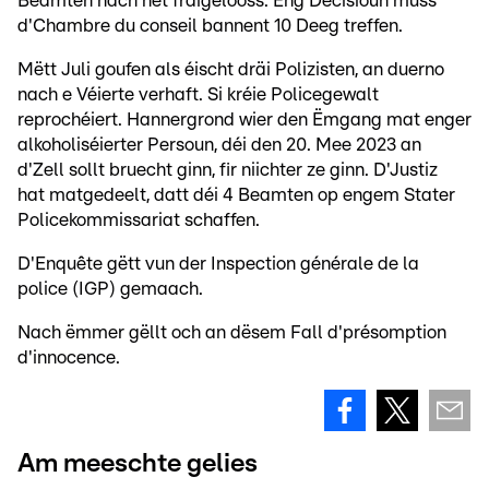
Beamten nach net fräigelooss. Eng Decisioun muss
d'Chambre du conseil bannent 10 Deeg treffen.
Mëtt Juli goufen als éischt dräi Polizisten, an duerno
nach e Véierte verhaft. Si kréie Policegewalt
reprochéiert. Hannergrond wier den Ëmgang mat enger
alkoholiséierter Persoun, déi den 20. Mee 2023 an
d'Zell sollt bruecht ginn, fir niichter ze ginn. D'Justiz
hat matgedeelt, datt déi 4 Beamten op engem Stater
Policekommissariat schaffen.
D'Enquête gëtt vun der Inspection générale de la
police (IGP) gemaach.
Nach ëmmer gëllt och an dësem Fall d'présomption
d'innocence.
Am meeschte gelies