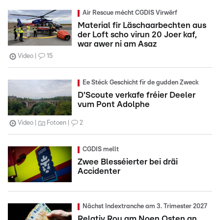
Air Rescue mécht CGDIS Virwërf
Material fir Läschaarbechten aus
der Loft scho virun 20 Joer kaf,
war awer ni am Asaz
Video
15
Ee Stéck Geschicht fir de gudden Zweck
D'Scoute verkafe fréier Deeler
vum Pont Adolphe
Video
Fotoen
2
CGDIS mellt
Zwee Blesséierter bei dräi
Accidenter
Nächst Indextranche am 3. Trimester 2027
Relativ Rou am Noen Osten an