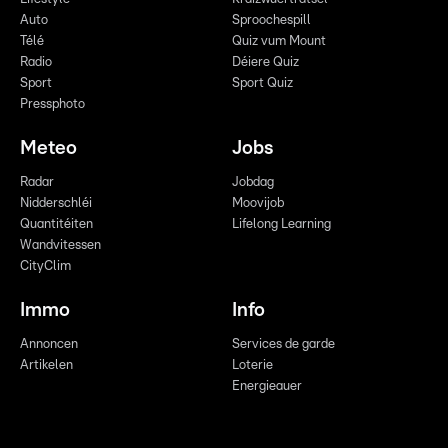
Auto
Sproochespill
Télé
Quiz vum Mount
Radio
Déiere Quiz
Sport
Sport Quiz
Pressphoto
Meteo
Jobs
Radar
Jobdag
Nidderschléi
Moovijob
Quantitéiten
Lifelong Learning
Wandvitessen
CityClim
Immo
Info
Annoncen
Services de garde
Artikelen
Loterie
Energieauer