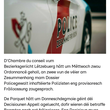
D'Chambre du conseil vum
Bezierksgeriicht Lëtzebuerg hätt um Mëttwoch zwou
Ordonnancë geholl, an zwee vun de véier am
Zesummenhang mam Dossier
Policegewalt inhaftéierte Polizisten eng provisoresch
Fräiloossung zougesprach.
De Parquet hätt um Donneschdegmoie géint déi
Decisiounen Appell ageluecht, dofir wieren déi betraffe