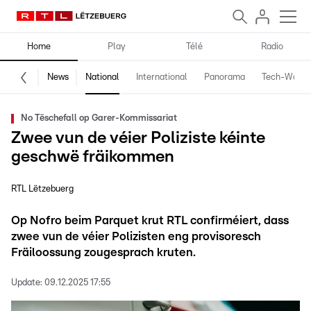
Home
Play
Télé
Radio
News
National
International
Panorama
Tech-World
No Tëschefall op Garer-Kommissariat
Zwee vun de véier Poliziste kéinte
geschwë fräikommen
RTL Lëtzebuerg
Op Nofro beim Parquet krut RTL confirméiert, dass
zwee vun de véier Polizisten eng provisoresch
Fräiloossung zougesprach kruten.
Update:
09.12.2025 17:55