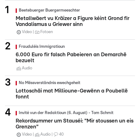
Beetebuerger Buergermeeschter
Metallwäert vu Kräizer a Figure kéint Grond fir
Vandalismus u Griewer sinn
Video
Fotoen
Frauduléis Immigratioun
6.000 Euro fir falsch Pabeieren an Demarchë
bezuelt
Audio
No Mëssverständnis ewechgeheit
Lottoschäi mat Millioune-Gewënn a Poubellë
fonnt
Invité vun der Redaktioun (6. August) - Tom Schmit
Rekordsummer um Stauséi: "Mir stoussen un eis
Grenzen"
Video
Audio
40