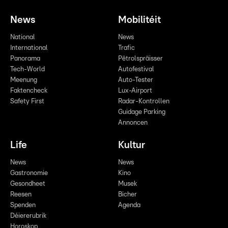
News
Mobilitéit
National
News
International
Trafic
Panorama
Pëtrolspräisser
Tech-World
Autofestival
Meenung
Auto-Tester
Faktencheck
Lux-Airport
Safety First
Radar-Kontrollen
Guidage Parking
Annoncen
Life
Kultur
News
News
Gastronomie
Kino
Gesondheet
Musek
Reesen
Bicher
Spenden
Agenda
Déiererubrik
Horoskop