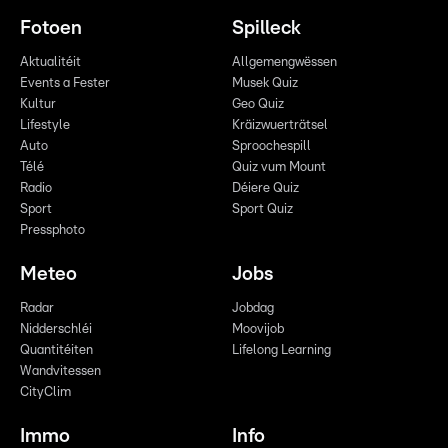
Fotoen
Spilleck
Aktualitéit
Allgemengwëssen
Events a Fester
Musek Quiz
Kultur
Geo Quiz
Lifestyle
Kräizwuerträtsel
Auto
Sproochespill
Télé
Quiz vum Mount
Radio
Déiere Quiz
Sport
Sport Quiz
Pressphoto
Meteo
Jobs
Radar
Jobdag
Nidderschléi
Moovijob
Quantitéiten
Lifelong Learning
Wandvitessen
CityClim
Immo
Info