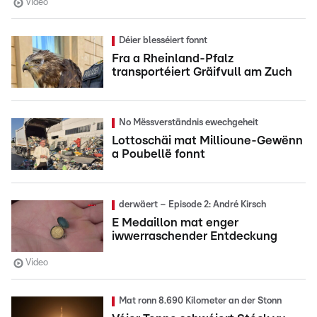
Video
Déier blesséiert fonnt
Fra a Rheinland-Pfalz
transportéiert Gräifvull am Zuch
No Mëssverständnis ewechgeheit
Lottoschäi mat Millioune-Gewënn
a Poubellë fonnt
derwäert – Episode 2: André Kirsch
E Medaillon mat enger
iwwerraschender Entdeckung
Video
Mat ronn 8.690 Kilometer an der Stonn