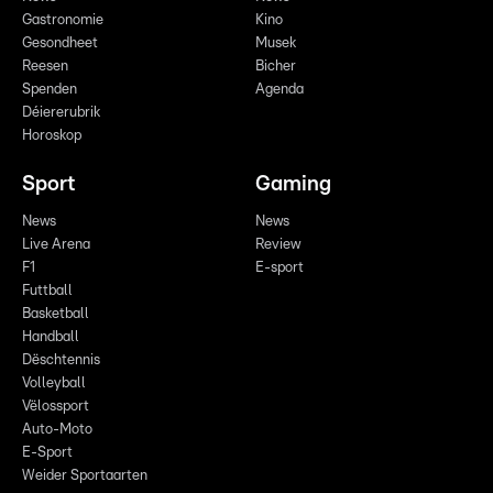
Gastronomie
Kino
Gesondheet
Musek
Reesen
Bicher
Spenden
Agenda
Déiererubrik
Horoskop
Sport
Gaming
News
News
Live Arena
Review
F1
E-sport
Futtball
Basketball
Handball
Dëschtennis
Volleyball
Vëlossport
Auto-Moto
E-Sport
Weider Sportaarten