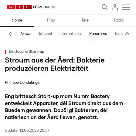
Home
Play
Télé
Radio
News
National
International
Panorama
Tech-World
Brittesche Start-up
Stroum aus der Äerd: Bakterie
produzéieren Elektrizitéit
Philippe Dondelinger
Eng brittesch Start-up mam Numm Bactery
entwéckelt Apparater, déi Stroum direkt aus dem
Buedem gewannen. Dobäi gi Bakterien, déi
natierlech an der Äerd liewen, genotzt.
Update:
13.06.2026 20:57