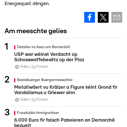
Energiequell déngen.
Am meeschte gelies
Detailer no Asaz am Bamerdall
USP war wéinst Verdacht op
Schosswaffebesëtz op der Plaz
Video
Fotoen
Beetebuerger Buergermeeschter
Metallwäert vu Kräizer a Figure kéint Grond fir
Vandalismus u Griewer sinn
Video
Fotoen
Frauduléis Immigratioun
6.000 Euro fir falsch Pabeieren an Demarchë
bezuelt