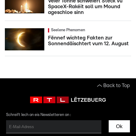
Véier Tonne schwéiert Stéck vu
SpaceX-Rakéit soll um Mound
ageschloe sinn
Seelene Phenomen
Fënnef wichteg Fakten zur
Sonnendäischtert vum 12. August
Back to Top
Schreift Iech an eis Newsletteren an :
Ok