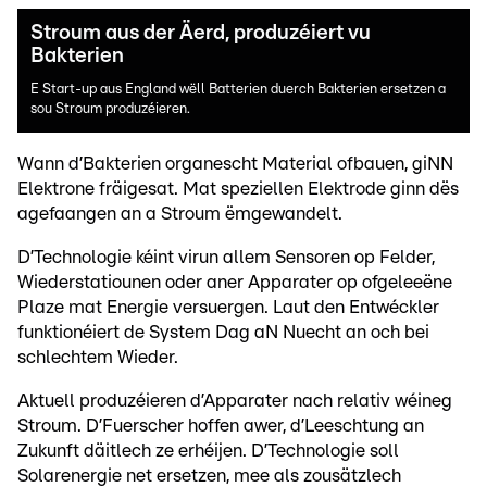
Stroum aus der Äerd, produzéiert vu
Bakterien
E Start-up aus England wëll Batterien duerch Bakterien ersetzen a
sou Stroum produzéieren.
Wann d’Bakterien organescht Material ofbauen, giNN
Elektrone fräigesat. Mat speziellen Elektrode ginn dës
agefaangen an a Stroum ëmgewandelt.
D’Technologie kéint virun allem Sensoren op Felder,
Wiederstatiounen oder aner Apparater op ofgeleeëne
Plaze mat Energie versuergen. Laut den Entwéckler
funktionéiert de System Dag aN Nuecht an och bei
schlechtem Wieder.
Aktuell produzéieren d’Apparater nach relativ wéineg
Stroum. D’Fuerscher hoffen awer, d’Leeschtung an
Zukunft däitlech ze erhéijen. D’Technologie soll
Solarenergie net ersetzen, mee als zousätzlech