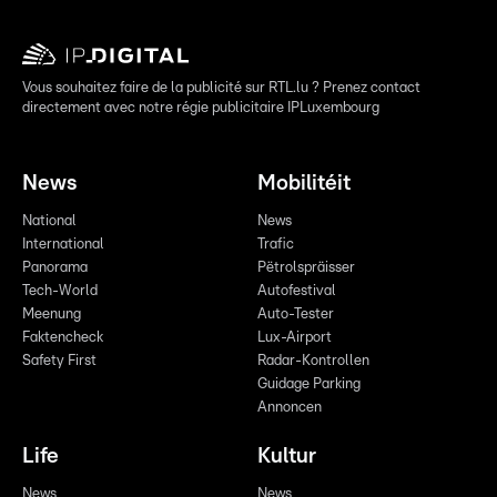
Vous souhaitez faire de la publicité sur RTL.lu ? Prenez contact
directement avec notre régie publicitaire IPLuxembourg
News
Mobilitéit
National
News
International
Trafic
Panorama
Pëtrolspräisser
Tech-World
Autofestival
Meenung
Auto-Tester
Faktencheck
Lux-Airport
Safety First
Radar-Kontrollen
Guidage Parking
Annoncen
Life
Kultur
News
News