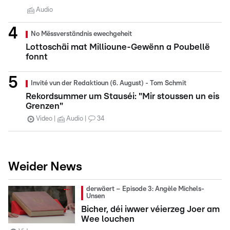
Audio
No Mëssverständnis ewechgeheit
Lottoschäi mat Millioune-Gewënn a Poubellë
fonnt
Invité vun der Redaktioun (6. August) - Tom Schmit
Rekordsummer um Stauséi: "Mir stoussen un eis
Grenzen"
Video
Audio
34
Weider News
derwäert – Episode 3: Angèle Michels-
Unsen
Bicher, déi iwwer véierzeg Joer am
Wee louchen