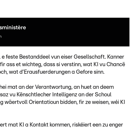
sministère
n
l e feste Bestanddeel vun eiser Gesellschaft. Kanner
ir ass et wichteg, dass si verstinn, wat KI vu Chancë
och, wat d’Erausfuerderungen a Gefore sinn.
 hei mat an der Verantwortung, an huet an deem
saz vu Kënschtlecher Intelligenz an der Schoul
 wäertvoll Orientatioun bidden, fir ze weisen, wéi KI
iert mat KI a Kontakt kommen, riskéiert een zu enger