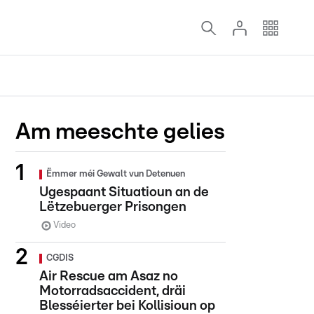
Am meeschte gelies
Ëmmer méi Gewalt vun Detenuen
Ugespaant Situatioun an de
Lëtzebuerger Prisongen
Video
CGDIS
Air Rescue am Asaz no
Motorradsaccident, dräi
Blesséierter bei Kollisioun op