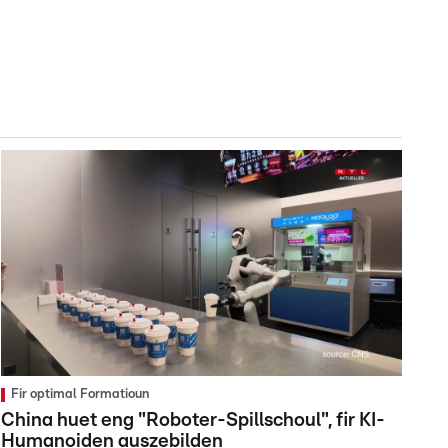
Fir optimal Formatioun
China huet eng "Roboter-Spillschoul", fir KI-
Humanoiden auszebilden