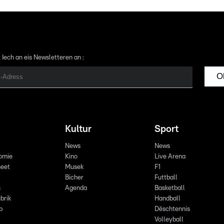
 Iech an eis Newsletteren an :
O
Kultur
Sport
News
News
omie
Kino
Live Arena
eet
Musek
F1
Bicher
Futtball
n
Agenda
Basketball
brik
Handball
p
Dëschtennis
Volleyball