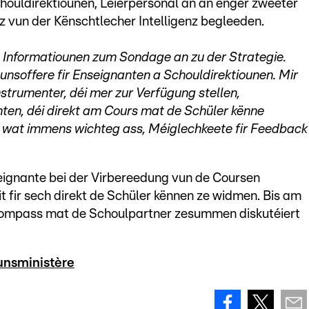
chouldirektiounen, Léierpersonal an an enger zweeter
 vun der Kënschtlecher Intelligenz begleeden.
Informatiounen zum Sondage an zu der Strategie.
unsoffere fir Enseignanten a Schouldirektiounen. Mir
strumenter, déi mer zur Verfügung stellen,
anten, déi direkt am Cours mat de Schüler kënne
h, wat immens wichteg ass, Méiglechkeete fir Feedback
ignante bei der Virbereedung vun de Coursen
t fir sech direkt de Schüler kënnen ze widmen. Bis am
Kompass mat de Schoulpartner zesummen diskutéiert
unsministère