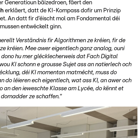
r Generatioun bäizedroen, fäert den
ch
erkläert, datt de KI-Kompass dofir um Prinzip
eet. An datt fir d’éischt mol am Fondamental déi
ussen entwéckelt ginn.
ellt Verständnis fir Algorithmen ze kréien, fir de
ze kréien. Mee awer eigentlech ganz analog, ouni
An dono hu mer glécklecherweis dat Fach Digital
ou KI schonn e grousse Sujet ass an natierlech och
wécklung, déi KI momentan matmécht, muss do
 do léieren ech eigentlech, wat ass KI, an awer och
o an den ieweschte Klasse am Lycée, do kënnt et
en domadder ze schaffen."