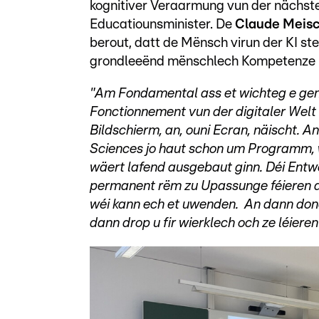
kognitiver Veraarmung vun der nächste
Educatiounsminister. De
Claude Meis
berout, datt de Mënsch virun der KI st
grondleeënd mënschlech Kompetenze m
"Am Fondamental ass et wichteg e gener
Fonctionnement vun der digitaler Welt 
Bildschierm, an, ouni Ecran, näischt. 
Sciences jo haut schon um Programm, w
wäert lafend ausgebaut ginn. Déi Ent
permanent rëm zu Upassunge féieren an
wéi kann ech et uwenden. An dann don
dann drop u fir wierklech och ze léier