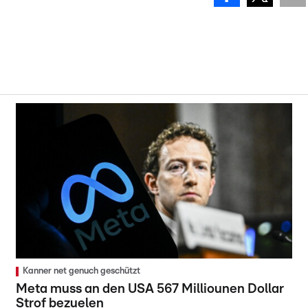
Kanner net genuch geschützt
Meta muss an den USA 567 Milliounen Dollar
Strof bezuelen