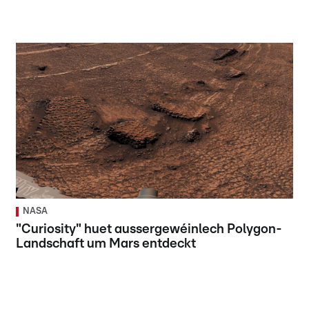
NASA
"Curiosity" huet aussergewéinlech Polygon-
Landschaft um Mars entdeckt