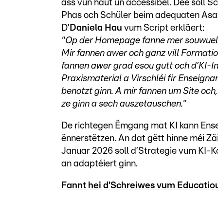
ass vun haut un accessibel. Dee soll S
Phas och Schüler beim adequaten Asaz
D’
Daniela Hau
vum Script erkläert:
"Op der Homepage fanne mer souwuel 
Mir fannen awer och ganz vill Formatio
fannen awer grad esou gutt och d’KI-In
Praxismaterial a Virschléi fir Enseign
benotzt ginn. A mir fannen um Site oc
ze ginn a sech auszetauschen."
De richtegen Ëmgang mat KI kann Ense
ënnerstëtzen. An dat gëtt hinne méi Zäi
Januar 2026 soll d’Strategie vum KI-
an adaptéiert ginn.
Fannt hei d'Schreiwes vum Educatio