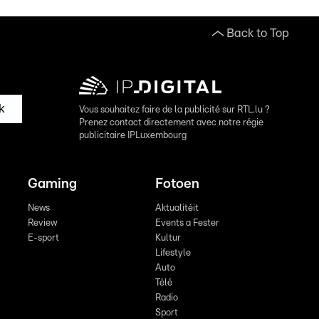
Back to Top
k
Vous souhaitez faire de la publicité sur RTL.lu ?
Prenez contact directement avec notre régie
publicitaire IPLuxembourg
Gaming
Fotoen
News
Aktualitéit
Review
Events a Fester
E-sport
Kultur
Lifestyle
Auto
Télé
Radio
Sport