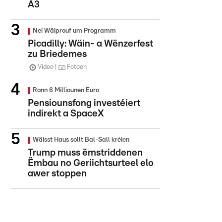
A3
Nei Wäiprouf um Programm
Picadilly: Wäin- a Wënzerfest
zu Briedemes
Video
Fotoen
Ronn 6 Milliounen Euro
Pensiounsfong investéiert
indirekt a SpaceX
Wäisst Haus sollt Bal-Sall kréien
Trump muss ëmstriddenen
Ëmbau no Geriichtsurteel elo
awer stoppen