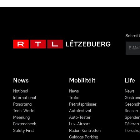
Schreift
News
Mobilitéit
Life
National
News
News
International
Trafic
Gastron
Panorama
Pëtrolspräisser
Gesondh
Tech-World
Autofestival
Reesen
Meenung
Auto-Tester
Spende
Faktencheck
Lux-Airport
Déiereru
Safety First
Radar-Kontrollen
Horosko
Guidage Parking