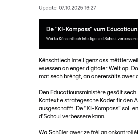
Update:
07.10.2025 16:27
De "KI-Kompass" vum Educatioun
Wéi ka Kënschtlech Intelligenz d'Schoul verbessere
Kënschtlech Intelligenz ass mëttlerwei
wuessen an enger digitaler Welt op. Dof
mat sech bréngt, an anerersäits awer 
Den Educatiounsministère gesäit sech
Kontext e strategesche Kader fir den A
ausgeschafft. De "KI-Kompass" soll eng
d’Schoul verbessere kann.
Wa Schüler awer ze fréi an onkontrollé