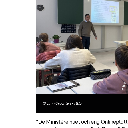
©
Lynn Cruchten - rtl.lu
"De Ministère huet och eng Onlineplatt