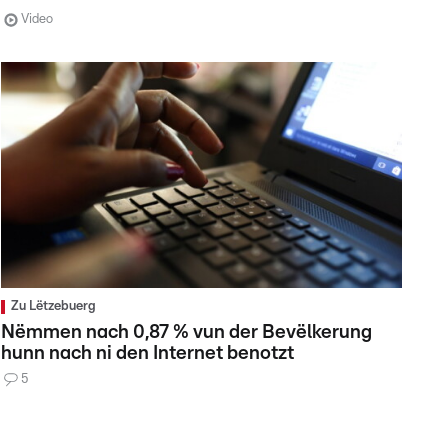
Video
Zu Lëtzebuerg
Nëmmen nach 0,87 % vun der Bevëlkerung
hunn nach ni den Internet benotzt
5