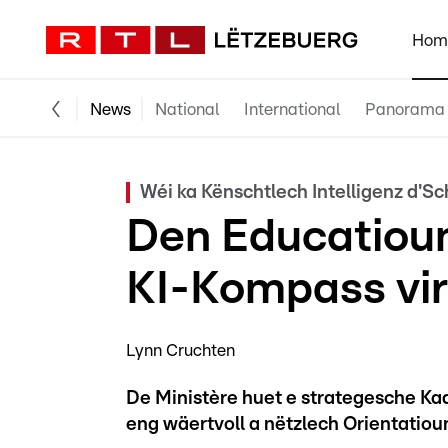
Hom
News
National
International
Panorama
Wéi ka Kënschtlech Intelligenz d'S
Den Educatioun
KI-Kompass vir
Lynn Cruchten
De Ministère huet e strategesche Kad
eng wäertvoll a nëtzlech Orientatiou