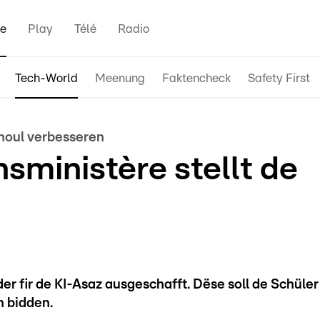
e
Play
Télé
Radio
Tech-World
Meenung
Faktencheck
Safety First
choul verbesseren
sministère stellt de
er fir de KI-Asaz ausgeschafft. Dëse soll de Schüler
n bidden.