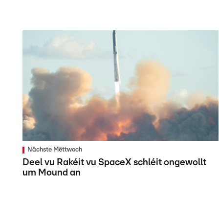
Nächste Mëttwoch
Deel vu Rakéit vu SpaceX schléit ongewollt
um Mound an