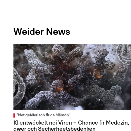
Weider News
"Net geféierlech fir de Mënsch"
KI entwéckelt nei Viren – Chance fir Medezin,
awer och Sécherheetsbedenken