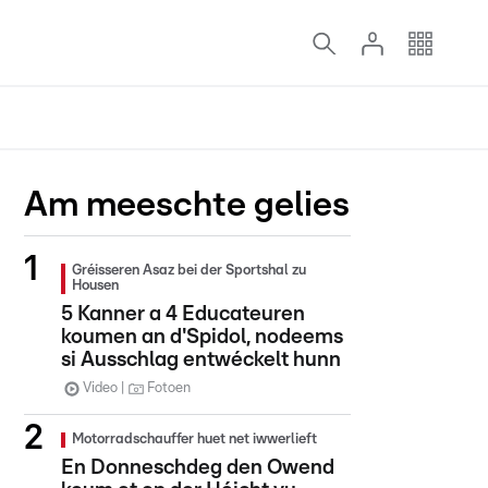
Am meeschte gelies
Gréisseren Asaz bei der Sportshal zu
Housen
5 Kanner a 4 Educateuren
koumen an d'Spidol, nodeems
si Ausschlag entwéckelt hunn
Video
Fotoen
Motorradschauffer huet net iwwerlieft
En Donneschdeg den Owend