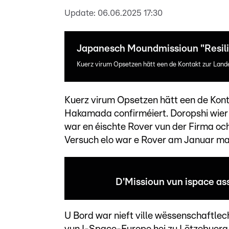
Update:
06.06.2025 17:30
Japanesch Moundmissioun "Resili
Kuerz virum Opsetzen hätt een de Kontakt zur Land
Kuerz virum Opsetzen hätt een de Kont
Hakamada confirméiert. Doropshi wier 
war en éischte Rover vun der Firma och
Versuch elo war e Rover am Januar ma
D'Missioun vun ispace ass
U Bord war nieft ville wëssenschaftle