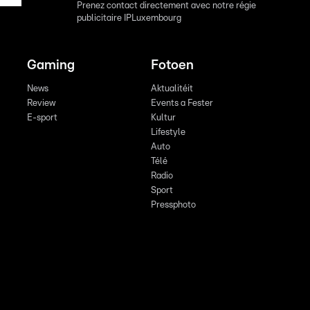
Prenez contact directement avec notre régie
publicitaire IPLuxembourg
Gaming
Fotoen
News
Aktualitéit
Review
Events a Fester
E-sport
Kultur
Lifestyle
Auto
Télé
Radio
Sport
Pressphoto