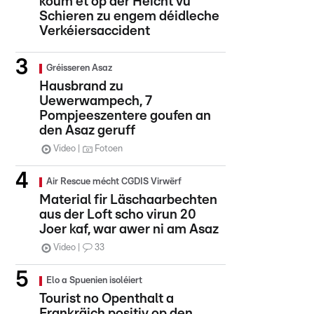
koum et op der Héicht vu
Schieren zu engem déidleche
Verkéiersaccident
Gréisseren Asaz
Hausbrand zu
Uewerwampech, 7
Pompjeeszentere goufen an
den Asaz geruff
Video
Fotoen
Air Rescue mécht CGDIS Virwërf
Material fir Läschaarbechten
aus der Loft scho virun 20
Joer kaf, war awer ni am Asaz
Video
33
Elo a Spuenien isoléiert
Tourist no Openthalt a
Frankräich positiv op den