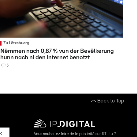
Zu Lëtzebuerg
Nëmmen nach 0,87 % vun der Bevëlkerung
hunn nach ni den Internet benotzt
5
Back to Top
k
Vous souhaitez faire de la publicité sur RTL.lu ?