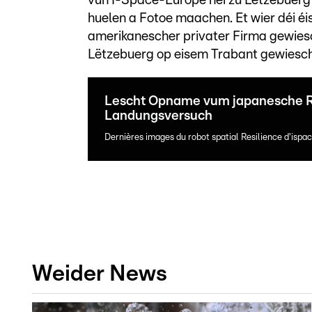
vun I-Space-Europe hei zu Lëtzebuerg
huelen a Fotoe maachen. Et wier déi é
amerikanescher privater Firma gewiesc
Lëtzebuerg op eisem Trabant gewiesch
Lescht Opname vum japanesche Re
Landungsversuch
Dernières images du robot spatial Resilience d'ispac
Weider News