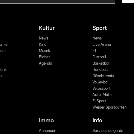
Kultur
Sport
News
News
omie
Kino
Live Arena
eet
Musek
F1
Bicher
Futtball
n
Agenda
Basketball
brik
Handball
p
Dëschtennis
Volleyball
Vëlossport
Auto-Moto
E-Sport
Weider Sportaarten
Immo
Info
Annoncen
Services de garde