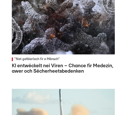
"Net geféierlech fir e Mënsch"
KI entwéckelt nei Viren – Chance fir Medezin,
awer och Sécherheetsbedenken