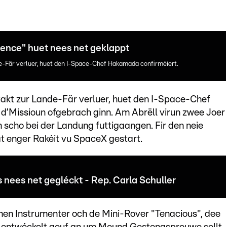
ence" huet nees net geklappt
e-Fär verluer, huet den I-Space-Chef Hakamada confirméiert.
akt zur Lande-Fär verluer, huet den I-Space-Chef
d’Missioun ofgebrach ginn. Am Abrëll virun zwee Joer
 scho bei der Landung futtigaangen. Fir den neie
t enger Rakéit vu SpaceX gestart.
 nees net gegléckt - Rep. Carla Schuller
chen Instrumenter och de Mini-Rover "Tenacious", dee