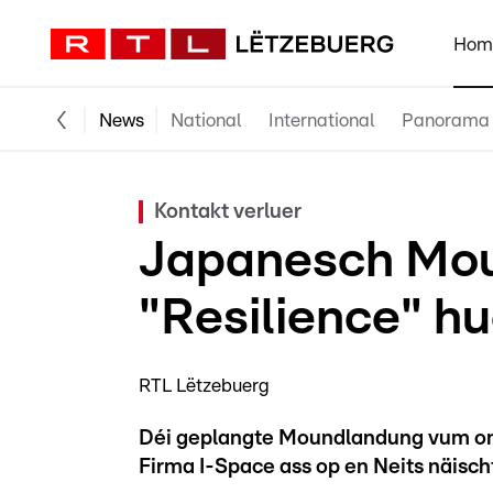
Hom
News
National
International
Panorama
Kontakt verluer
Japanesch Mo
"Resilience" h
RTL Lëtzebuerg
Déi geplangte Moundlandung vum on
Firma I-Space ass op en Neits näischt