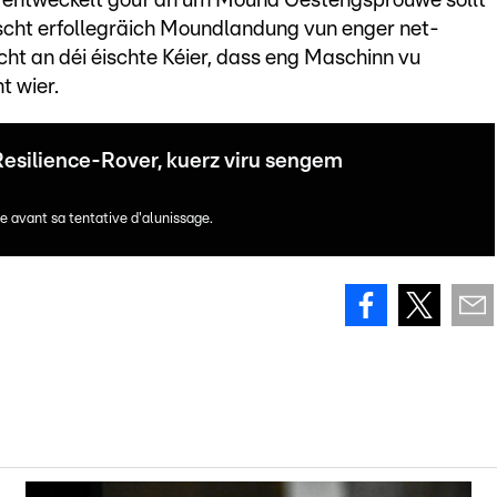
 entwéckelt gouf an um Mound Gestengsprouwe sollt
ischt erfollegräich Moundlandung vun enger net-
ht an déi éischte Kéier, dass eng Maschinn vu
t wier.
silience-Rover, kuerz viru sengem
e avant sa tentative d'alunissage.