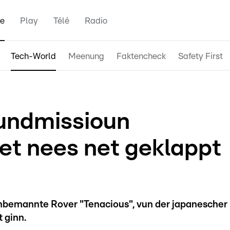
e
Play
Télé
Radio
Tech-World
Meenung
Faktencheck
Safety First
undmissioun
uet nees net geklappt
bemannte Rover "Tenacious", vun der japanescher
 ginn.