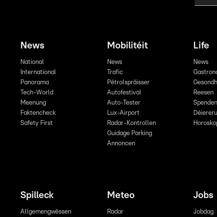
News
Mobilitéit
Life
National
News
News
International
Trafic
Gastron
Panorama
Pëtrolspräisser
Gesondh
Tech-World
Autofestival
Reesen
Meenung
Auto-Tester
Spende
Faktencheck
Lux-Airport
Déiereru
Safety First
Radar-Kontrollen
Horosko
Guidage Parking
Annoncen
Spilleck
Meteo
Jobs
Allgemengwëssen
Radar
Jobdag