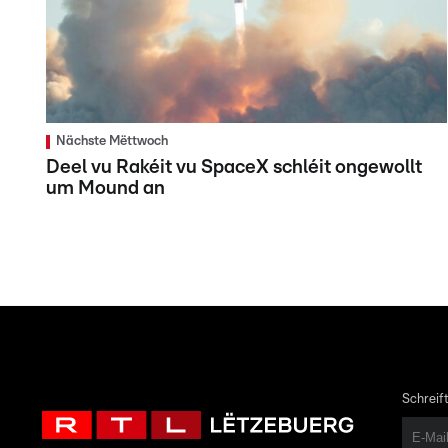
Nächste Mëttwoch
Deel vu Rakéit vu SpaceX schléit ongewollt
um Mound an
Schreift