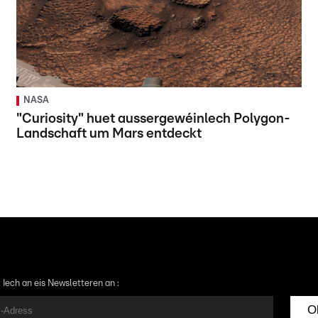
NASA
"Curiosity" huet aussergewéinlech Polygon-
Landschaft um Mars entdeckt
 Iech an eis Newsletteren an :
O