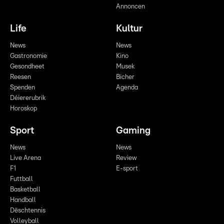
Annoncen
Life
Kultur
News
News
Gastronomie
Kino
Gesondheet
Musek
Reesen
Bicher
Spenden
Agenda
Déiererubrik
Horoskop
Sport
Gaming
News
News
Live Arena
Review
F1
E-sport
Futtball
Basketball
Handball
Dëschtennis
Volleyball