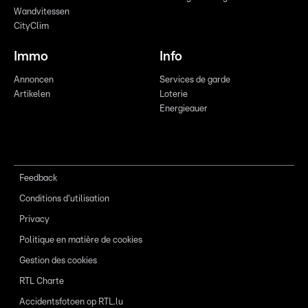
Wandvitessen
CityClim
Immo
Info
Annoncen
Services de garde
Artikelen
Loterie
Energieauer
Feedback
Conditions d'utilisation
Privacy
Politique en matière de cookies
Gestion des cookies
RTL Charte
Accidentsfotoen op RTL.lu