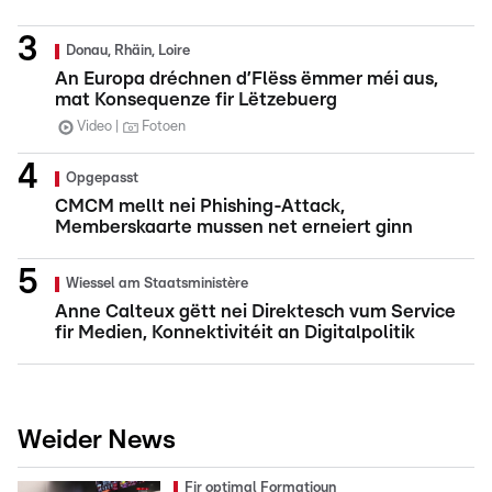
Donau, Rhäin, Loire
An Europa dréchnen d’Flëss ëmmer méi aus,
mat Konsequenze fir Lëtzebuerg
Video
Fotoen
Opgepasst
CMCM mellt nei Phishing-Attack,
Memberskaarte mussen net erneiert ginn
Wiessel am Staatsministère
Anne Calteux gëtt nei Direktesch vum Service
fir Medien, Konnektivitéit an Digitalpolitik
Weider News
Fir optimal Formatioun