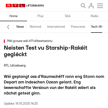
Home
Play
Télé
Radio
News
National
International
Panorama
Tech-World
Méi grouss wéi d'Fräiheetsstatu
Neisten Test vu Starship-Rakéit
gegléckt
RTL Lëtzebuerg
Wéi geplangt ass d'Raumschëff ronn eng Stonn nom
Depart am Indeschen Ozean gelant. Eng
iwwerschaffte Versioun vun der Rakéit wäert als
nächst getest ginn.
Update:
14.10.2025 14:20