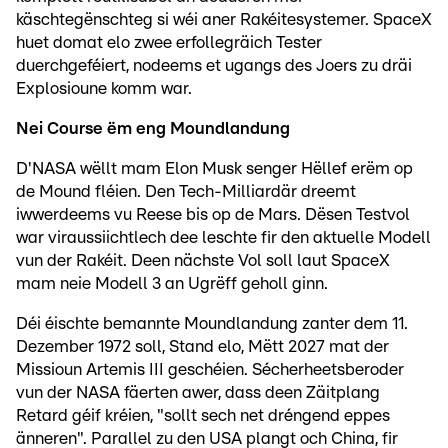
käschtegënschteg si wéi aner Rakéitesystemer. SpaceX
huet domat elo zwee erfollegräich Tester
duerchgeféiert, nodeems et ugangs des Joers zu dräi
Explosioune komm war.
Nei Course ëm eng Moundlandung
D'NASA wëllt mam Elon Musk senger Hëllef erëm op
de Mound fléien. Den Tech-Milliardär dreemt
iwwerdeems vu Reese bis op de Mars. Dësen Testvol
war viraussiichtlech dee leschte fir den aktuelle Modell
vun der Rakéit. Deen nächste Vol soll laut SpaceX
mam neie Modell 3 an Ugrëff geholl ginn.
Déi éischte bemannte Moundlandung zanter dem 11.
Dezember 1972 soll, Stand elo, Mëtt 2027 mat der
Missioun Artemis III geschéien. Sécherheetsberoder
vun der NASA fäerten awer, dass deen Zäitplang
Retard géif kréien, "sollt sech net dréngend eppes
änneren". Parallel zu den USA plangt och China, fir