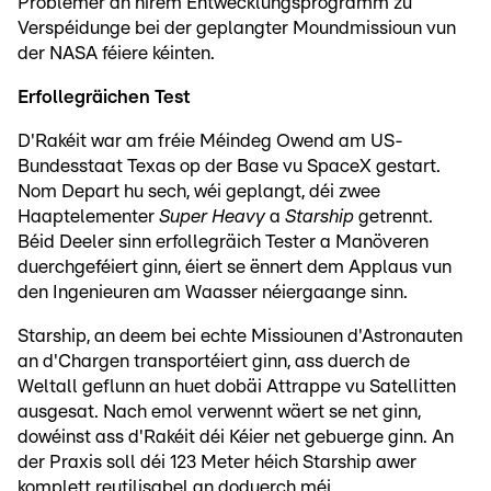
Problemer an hirem Entwécklungsprogramm zu
Verspéidunge bei der geplangter Moundmissioun vun
der NASA féiere kéinten.
Erfollegräichen Test
D'Rakéit war am fréie Méindeg Owend am US-
Bundesstaat Texas op der Base vu SpaceX gestart.
Nom Depart hu sech, wéi geplangt, déi zwee
Haaptelementer
Super Heavy
a
Starship
getrennt.
Béid Deeler sinn erfollegräich Tester a Manöveren
duerchgeféiert ginn, éiert se ënnert dem Applaus vun
den Ingenieuren am Waasser néiergaange sinn.
Starship, an deem bei echte Missiounen d'Astronauten
an d'Chargen transportéiert ginn, ass duerch de
Weltall geflunn an huet dobäi Attrappe vu Satellitten
ausgesat. Nach emol verwennt wäert se net ginn,
dowéinst ass d'Rakéit déi Kéier net gebuerge ginn. An
der Praxis soll déi 123 Meter héich Starship awer
komplett reutilisabel an doduerch méi