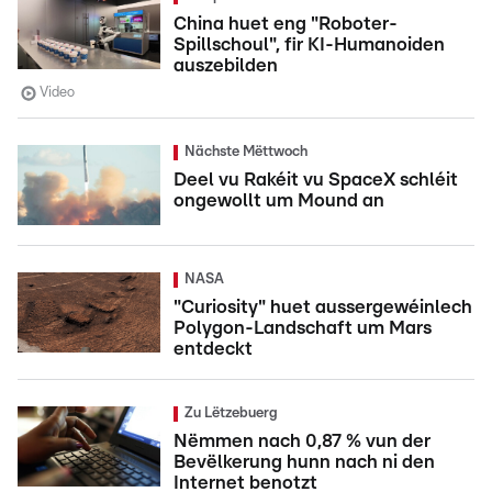
China huet eng "Roboter-
Spillschoul", fir KI-Humanoiden
auszebilden
Video
Nächste Mëttwoch
Deel vu Rakéit vu SpaceX schléit
ongewollt um Mound an
NASA
"Curiosity" huet aussergewéinlech
Polygon-Landschaft um Mars
entdeckt
Zu Lëtzebuerg
Nëmmen nach 0,87 % vun der
Bevëlkerung hunn nach ni den
Internet benotzt