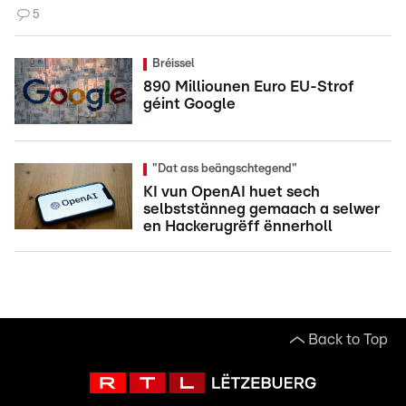
5
Bréissel
890 Milliounen Euro EU-Strof
géint Google
"Dat ass beängschtegend"
KI vun OpenAI huet sech
selbststänneg gemaach a selwer
en Hackerugrëff ënnerholl
Back to Top