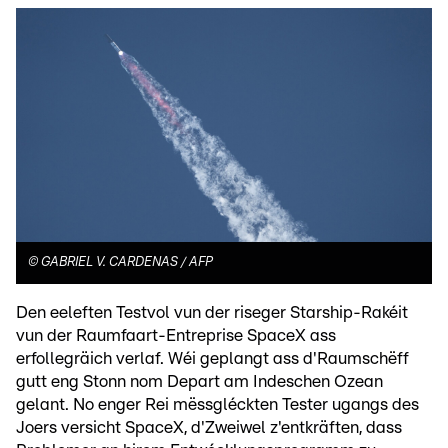
©
GABRIEL V. CARDENAS / AFP
Den eeleften Testvol vun der riseger Starship-Rakéit
vun der Raumfaart-Entreprise SpaceX ass
erfollegräich verlaf. Wéi geplangt ass d'Raumschëff
gutt eng Stonn nom Depart am Indeschen Ozean
gelant. No enger Rei mëssgléckten Tester ugangs des
Joers versicht SpaceX, d'Zweiwel z'entkräften, dass