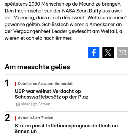
spéitstens 2030 Mënschen op de Mound ze bréngen.
Den Interimschef vun der NASA Sean Duffy ass awer
der Meenung, dass si och dës zweet "Weltraumcourse"
gewanne géifen. Schliisslech wieren d'Amerikaner an
der Vergaangenheet Leader gewiescht am Weltall, a
wieren et och elo nach ëmmer.
Am meeschte gelies
Detailer no Asaz am Bamerdall
USP war wéinst Verdacht op
Schosswaffebesëtz op der Plaz
Video
Fotoen
Aktualiséiert Zuelen
Statec passt Inflatiounsprognos däitlech no
ënnen un