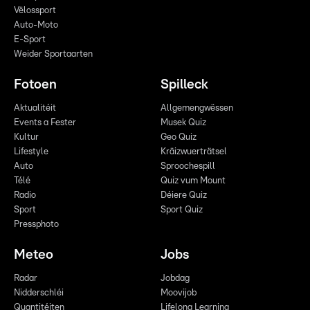
Vëlossport
Auto-Moto
E-Sport
Weider Sportaarten
Fotoen
Spilleck
Aktualitéit
Allgemengwëssen
Events a Fester
Musek Quiz
Kultur
Geo Quiz
Lifestyle
Kräizwuerträtsel
Auto
Sproochespill
Télé
Quiz vum Mount
Radio
Déiere Quiz
Sport
Sport Quiz
Pressphoto
Meteo
Jobs
Radar
Jobdag
Nidderschléi
Moovijob
Quantitéiten
Lifelong Learning