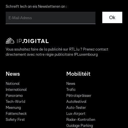
Schreift Iech an eis Newsletteren an :
Ok
Vous souhaitez faire de la publicité sur RTL.lu ? Prenez contact
directement avec notre régie publicitaire IPLuxembourg
News
Mobilitéit
National
News
International
Trafic
Panorama
Pëtrolspräisser
Tech-World
Autofestival
Meenung
Auto-Tester
Faktencheck
Lux-Airport
Safety First
Radar-Kontrollen
Guidage Parking