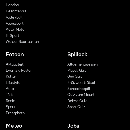
Handball
Dëschtennis
Volleyball
Vëlossport
Auto-Moto
E-Sport
Weider Sportaarten
Fotoen
Spilleck
Aktualitéit
Allgemengwëssen
Events a Fester
Musek Quiz
Kultur
Geo Quiz
Lifestyle
Kräizwuerträtsel
Auto
Sproochespill
Télé
Quiz vum Mount
Radio
Déiere Quiz
Sport
Sport Quiz
Pressphoto
Meteo
Jobs