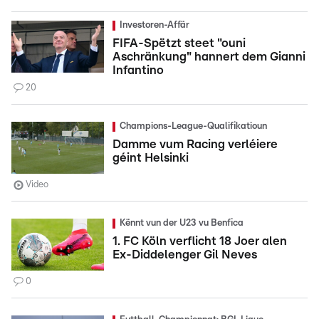
Investoren-Affär
FIFA-Spëtzt steet "ouni
Aschränkung" hannert dem Gianni
Infantino
20
Champions-League-Qualifikatioun
Damme vum Racing verléiere
géint Helsinki
Video
Kënnt vun der U23 vu Benfica
1. FC Köln verflicht 18 Joer alen
Ex-Diddelenger Gil Neves
0