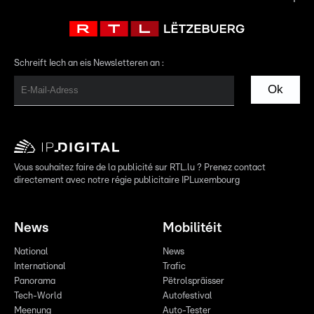
Schreift Iech an eis Newsletteren an :
Ok
Vous souhaitez faire de la publicité sur RTL.lu ? Prenez contact
directement avec notre régie publicitaire IPLuxembourg
News
Mobilitéit
National
News
International
Trafic
Panorama
Pëtrolspräisser
Tech-World
Autofestival
Meenung
Auto-Tester