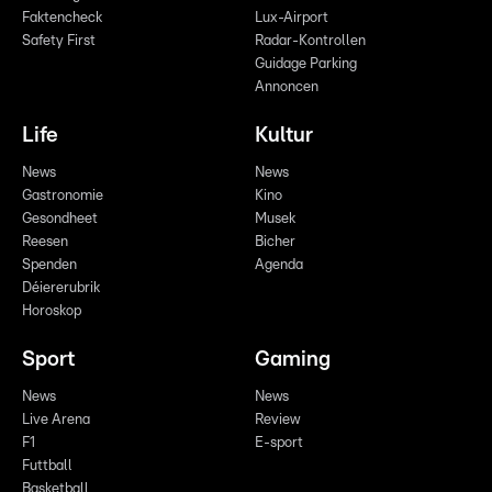
Faktencheck
Lux-Airport
Safety First
Radar-Kontrollen
Guidage Parking
Annoncen
Life
Kultur
News
News
Gastronomie
Kino
Gesondheet
Musek
Reesen
Bicher
Spenden
Agenda
Déiererubrik
Horoskop
Sport
Gaming
News
News
Live Arena
Review
F1
E-sport
Futtball
Basketball