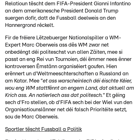
Relatioun tëscht dem FIFA-President Gianni Infantino
an dem amerikanesche President Donald Trump
suergen dofir, datt de Fussball deelweis an den
Hannergrond réckelt.
Fir de fréiere Lëtzebuerger Nationalspiller a WM-
Expert Marc Oberweis ass dës WM zwar net
onbedéngt déi politeschst vun allen Zäiten, mee si
passt an eng Rei vun Tournoien, déi ëmmer nees ënner
kontroversen Ëmstänn organiséiert goufen. Hien
erënnert un d'Weltmeeschterschaften a Russland an
am Katar. Mee "
et ass warscheinlech déi éischte Kéier,
wou eng WM stattfënnt an engem Land, dat aktuell am
Krich ass. An natierlech ass dat politesch."
Et géing
sech d'Fro stellen, ob d'FIFA sech bei der Wiel vun den
Organisatiounslänner net déi falsch Prioritéite setzt
,
sou de Marc Oberweis.
Sportler tëscht Fussball a Politik