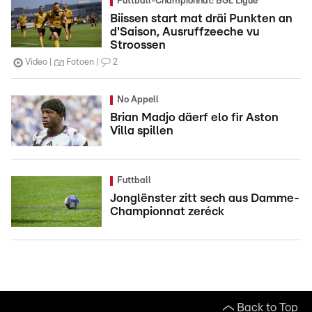
Futtball-Championnat: BGL Ligue
Biissen start mat dräi Punkten an
d'Saison, Ausruffzeeche vu
Stroossen
Video
Fotoen
2
No Appell
Brian Madjo däerf elo fir Aston
Villa spillen
Futtball
Jonglënster zitt sech aus Damme-
Championnat zeréck
Back to Top