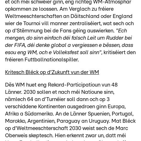
et och méi schwéier ginn, eng richteg WM-Atmosphär
opkommen ze loossen. Am Verglach zu fréiere
Weltmeeschterschaften an Däitschland oder England
wier de Tournoi vill manner zentraliséiert, wat sech och
op d'Stëmmung bei de Fans géing auswierken.
"Ech
mengen, do sinn einfach déi falsch Leit um Rudder bei
der FIFA, déi denke global a vergiessen e bëssen, dass
esou eng WM, och e Volleksfest soll sinn"
, kritiséiert den
fréieren Futtballnationalspiller.
Kritesch Bléck op d'Zukunft vun der WM
Dës WM huet eng Rekord-Participatioun vun 48
Länner. 2030 sollen et nach méi Natioune sinn,
nämlech 64 an d'Turnéier soll dann och op 3
verschiddene Kontinenten ausgedroen ginn Europa,
Afrika a Südamerika. An de Länner Spuenien, Portugal,
Marokko, Argentinien, Paraguay an Uruguay. Mat Bléck
op d'Weltmeeschterschaft 2030 weist sech de Marc
Oberweis skeptesch. Hien erkennt zwar un, datt méi