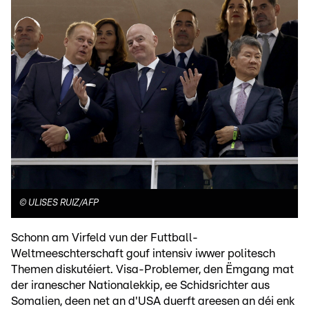
©
ULISES RUIZ/AFP
Schonn am Virfeld vun der Futtball-
Weltmeeschterschaft gouf intensiv iwwer politesch
Themen diskutéiert. Visa-Problemer, den Ëmgang mat
der iranescher Nationalekkip, ee Schidsrichter aus
Somalien, deen net an d'USA duerft areesen an déi enk