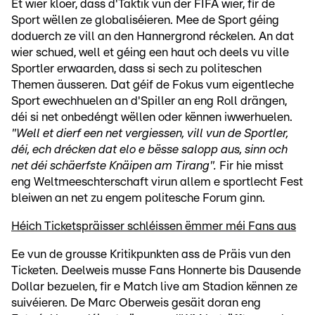
Et wier kloer, dass d'Taktik vun der FIFA wier, fir de
Sport wëllen ze globaliséieren. Mee de Sport géing
doduerch ze vill an den Hannergrond réckelen. An dat
wier schued, well et géing een haut och deels vu ville
Sportler erwaarden, dass si sech zu politeschen
Themen äusseren. Dat géif de Fokus vum eigentleche
Sport ewechhuelen an d'Spiller an eng Roll drängen,
déi si net onbedéngt wëllen oder kënnen iwwerhuelen.
"Well et dierf een net vergiessen, vill vun de Sportler,
déi, ech drécken dat elo e bësse salopp aus, sinn och
net déi schäerfste Knäipen am Tirang".
Fir hie misst
eng Weltmeeschterschaft virun allem e sportlecht Fest
bleiwen an net zu engem politesche Forum ginn.
Héich Ticketspräisser schléissen ëmmer méi Fans aus
Ee vun de grousse Kritikpunkten ass de Präis vun den
Ticketen. Deelweis musse Fans Honnerte bis Dausende
Dollar bezuelen, fir e Match live am Stadion kënnen ze
suivéieren. De Marc Oberweis gesäit doran eng