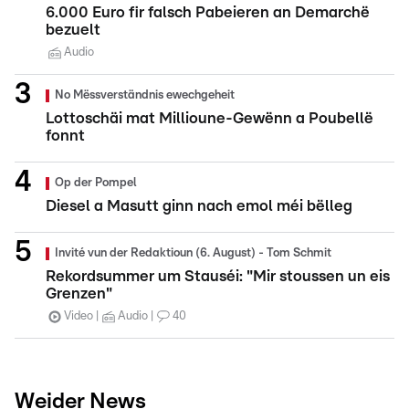
6.000 Euro fir falsch Pabeieren an Demarchë
bezuelt
Audio
No Mëssverständnis ewechgeheit
Lottoschäi mat Millioune-Gewënn a Poubellë
fonnt
Op der Pompel
Diesel a Masutt ginn nach emol méi bëlleg
Invité vun der Redaktioun (6. August) - Tom Schmit
Rekordsummer um Stauséi: "Mir stoussen un eis
Grenzen"
Video
Audio
40
Weider News