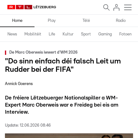
Home
Play
Télé
Radio
News
Mobilitéit
Life
Kultur
Sport
Gaming
Fotoen
De Marc Oberweis iwwert d'WM 2026
"Do sinn einfach déi falsch Leit um
Rudder bei der FIFA"
Annick Goerens
De fréiere Lëtzebuerger Nationalspiller a WM-
Expert Marc Oberweis war e Freideg bei eis am
Interview.
Update:
12.06.2026 08:46