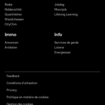
Radar
Jobdag
Nidderschléi
Moovijob
Quantitéiten
Lifelong Learning
Wandvitessen
CityClim
Immo
Info
Annoncen
Services de garde
Artikelen
Loterie
Energieauer
Feedback
Conditions d'utilisation
Privacy
Politique en matière de cookies
Gestion des cookies