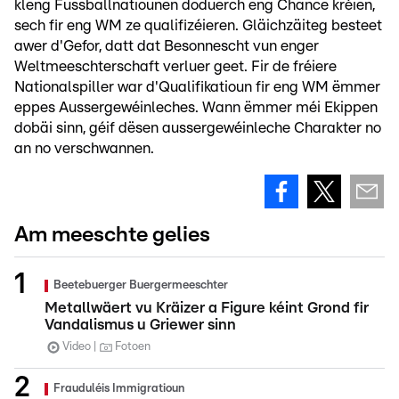
kleng Fussballnatiounen doduerch eng Chance kréien,
sech fir eng WM ze qualifizéieren. Gläichzäiteg besteet
awer d'Gefor, datt dat Besonnescht vun enger
Weltmeeschterschaft verluer geet. Fir de fréiere
Nationalspiller war d'Qualifikatioun fir eng WM ëmmer
eppes Aussergewéinleches. Wann ëmmer méi Ekippen
dobäi sinn, géif dësen aussergewéinleche Charakter no
an no verschwannen.
Am meeschte gelies
Beetebuerger Buergermeeschter
Metallwäert vu Kräizer a Figure kéint Grond fir
Vandalismus u Griewer sinn
Video
Fotoen
Frauduléis Immigratioun