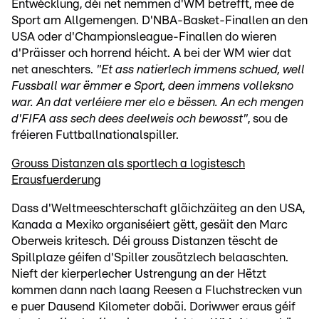
Entwécklung, déi net nëmmen d'WM betrëfft, mee de
Sport am Allgemengen. D'NBA-Basket-Finallen an den
USA oder d'Championsleague-Finallen do wieren
d'Präisser och horrend héicht. A bei der WM wier dat
net aneschters.
"Et ass natierlech immens schued, well
Fussball war ëmmer e Sport, deen immens volleksno
war. An dat verléiere mer elo e bëssen. An ech mengen
d'FIFA ass sech dees deelweis och bewosst"
, sou de
fréieren Futtballnationalspiller.
Grouss Distanzen als sportlech a logistesch
Erausfuerderung
Dass d'Weltmeeschterschaft gläichzäiteg an den USA,
Kanada a Mexiko organiséiert gëtt, gesäit den Marc
Oberweis kritesch. Déi grouss Distanzen tëscht de
Spillplaze géifen d'Spiller zousätzlech belaaschten.
Nieft der kierperlecher Ustrengung an der Hëtzt
kommen dann nach laang Reesen a Fluchstrecken vun
e puer Dausend Kilometer dobäi. Doriwwer eraus géif