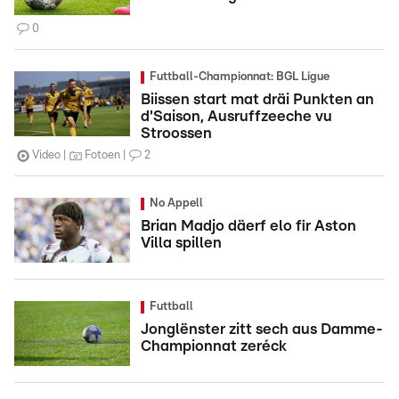
0
Futtball-Championnat: BGL Ligue
Biissen start mat dräi Punkten an
d'Saison, Ausruffzeeche vu
Stroossen
Video
Fotoen
2
No Appell
Brian Madjo däerf elo fir Aston
Villa spillen
Futtball
Jonglënster zitt sech aus Damme-
Championnat zeréck