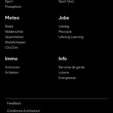
Sport
Sport Quiz
Pressphoto
Meteo
Jobs
Radar
Jobdag
Nidderschléi
Moovijob
Quantitéiten
Lifelong Learning
Wandvitessen
CityClim
Immo
Info
Annoncen
Services de garde
Artikelen
Loterie
Energieauer
Feedback
Conditions d'utilisation