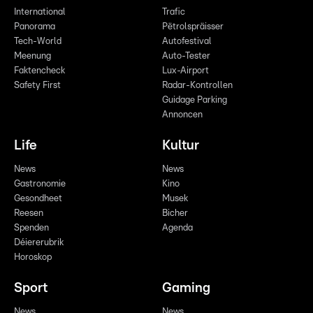
International
Trafic
Panorama
Pëtrolspräisser
Tech-World
Autofestival
Meenung
Auto-Tester
Faktencheck
Lux-Airport
Safety First
Radar-Kontrollen
Guidage Parking
Annoncen
Life
Kultur
News
News
Gastronomie
Kino
Gesondheet
Musek
Reesen
Bicher
Spenden
Agenda
Déiererubrik
Horoskop
Sport
Gaming
News
News