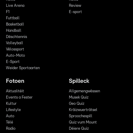
Live Arena
Review
F1
E-sport
Futtball
Basketball
Handball
Dëschtennis
Volleyball
Vëlossport
Auto-Moto
E-Sport
Weider Sportaarten
Fotoen
Spilleck
Aktualitéit
Allgemengwëssen
Events a Fester
Musek Quiz
Kultur
Geo Quiz
Lifestyle
Kräizwuerträtsel
Auto
Sproochespill
Télé
Quiz vum Mount
Radio
Déiere Quiz