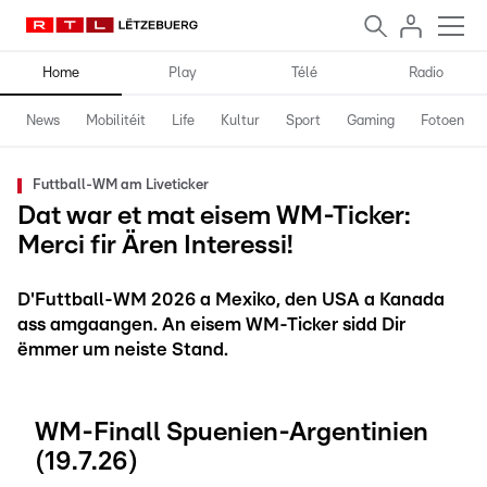
Home
Play
Télé
Radio
News
Mobilitéit
Life
Kultur
Sport
Gaming
Fotoen
Futtball-WM am Liveticker
Dat war et mat eisem WM-Ticker:
Merci fir Ären Interessi!
D'Futtball-WM 2026 a Mexiko, den USA a Kanada
ass amgaangen. An eisem WM-Ticker sidd Dir
ëmmer um neiste Stand.
WM-Finall Spuenien-Argentinien
(19.7.26)