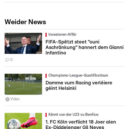
Weider News
Investoren-Affär
FIFA-Spëtzt steet "ouni
Aschränkung" hannert dem Gianni
Infantino
0
Champions-League-Qualifikatioun
Damme vum Racing verléiere
géint Helsinki
Video
Kënnt vun der U23 vu Benfica
1. FC Köln verflicht 18 Joer alen
Ex-Diddelenger Gil Neves