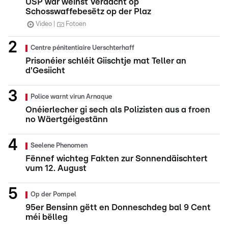
USP war wéinst Verdacht op
Schosswaffebesëtz op der Plaz
Video
Fotoen
Centre pénitentiaire Uerschterhaff
Prisonéier schléit Giischtje mat Teller an
d'Gesiicht
Police warnt virun Arnaque
Onéierlecher gi sech als Polizisten aus a froen
no Wäertgéigestänn
Seelene Phenomen
Fënnef wichteg Fakten zur Sonnendäischtert
vum 12. August
Op der Pompel
95er Bensinn gëtt en Donneschdeg bal 9 Cent
méi bëlleg