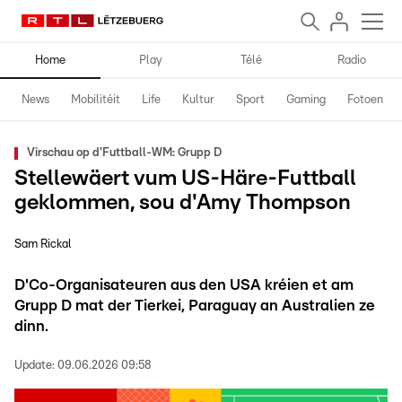
Home
Play
Télé
Radio
News
Mobilitéit
Life
Kultur
Sport
Gaming
Fotoen
Virschau op d'Futtball-WM: Grupp D
Stellewäert vum US-Häre-Futtball
geklommen, sou d'Amy Thompson
Sam Rickal
D'Co-Organisateuren aus den USA kréien et am
Grupp D mat der Tierkei, Paraguay an Australien ze
dinn.
Update:
09.06.2026 09:58