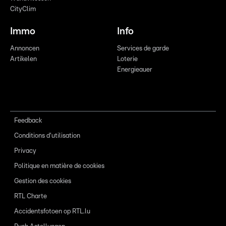
CityClim
Immo
Info
Annoncen
Services de garde
Artikelen
Loterie
Energieauer
Feedback
Conditions d'utilisation
Privacy
Politique en matière de cookies
Gestion des cookies
RTL Charte
Accidentsfotoen op RTL.lu