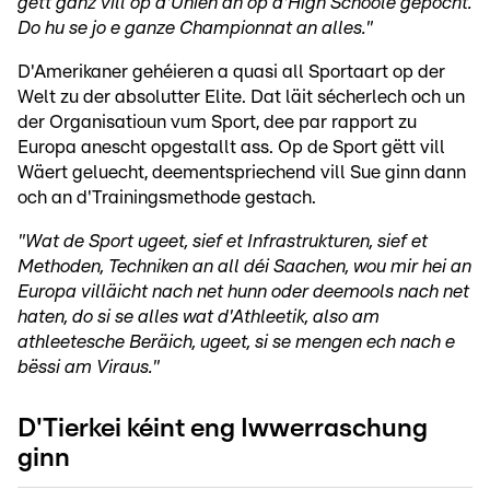
gëtt ganz vill op d'Unien an op d'High Schoole gepocht.
Do hu se jo e ganze Championnat an alles."
D'Amerikaner gehéieren a quasi all Sportaart op der
Welt zu der absolutter Elite. Dat läit sécherlech och un
der Organisatioun vum Sport, dee par rapport zu
Europa anescht opgestallt ass. Op de Sport gëtt vill
Wäert geluecht, deementspriechend vill Sue ginn dann
och an d'Trainingsmethode gestach.
"Wat de Sport ugeet, sief et Infrastrukturen, sief et
Methoden, Techniken an all déi Saachen, wou mir hei an
Europa villäicht nach net hunn oder deemools nach net
haten, do si se alles wat d'Athleetik, also am
athleetesche Beräich, ugeet, si se mengen ech nach e
bëssi am Viraus."
D'Tierkei kéint eng Iwwerraschung
ginn