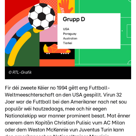
©
RTL-Grafik
Fir déi zweete Kéier no 1994 gëtt eng Futtball-
Weltmeeschterschaft an den USA gespillt. Virun 32
Joer war de Futtball bei den Amerikaner nach net sou
populär wéi hautzedaags, mee och hir eegen
Nationalekipp war manner prominent besat. Mat ënner
anerem dem Kapitän Christian Pulisic vum AC Milan
oder dem Weston McKennie vun Juventus Turin kann