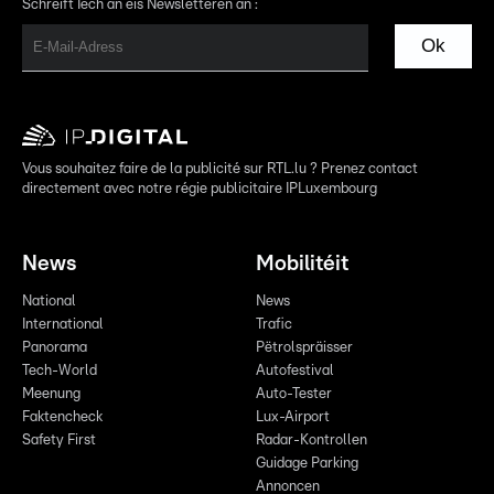
Schreift Iech an eis Newsletteren an :
Ok
Vous souhaitez faire de la publicité sur RTL.lu ? Prenez contact
directement avec notre régie publicitaire IPLuxembourg
News
Mobilitéit
National
News
International
Trafic
Panorama
Pëtrolspräisser
Tech-World
Autofestival
Meenung
Auto-Tester
Faktencheck
Lux-Airport
Safety First
Radar-Kontrollen
Guidage Parking
Annoncen