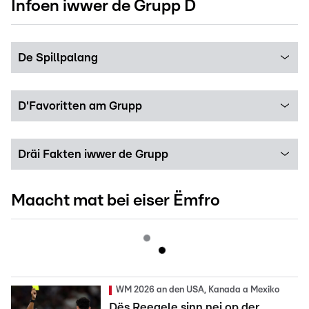
Infoen iwwer de Grupp D
De Spillpalang
D'Favoritten am Grupp
Dräi Fakten iwwer de Grupp
Maacht mat bei eiser Ëmfro
WM 2026 an den USA, Kanada a Mexiko
Dës Reegele sinn nei op der