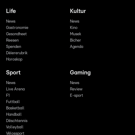
Life
Kultur
News
News
Gastronomie
Kino
Gesondheet
Musek
Reesen
Bicher
Spenden
Agenda
Déiererubrik
Horoskop
Sport
Gaming
News
News
Live Arena
Review
F1
E-sport
Futtball
Basketball
Handball
Dëschtennis
Volleyball
Vëlossport