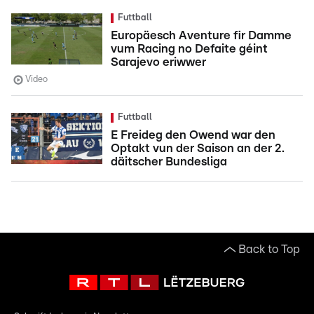
Futtball
Europäesch Aventure fir Damme
vum Racing no Defaite géint
Sarajevo eriwwer
Video
Futtball
E Freideg den Owend war den
Optakt vun der Saison an der 2.
däitscher Bundesliga
Back to Top