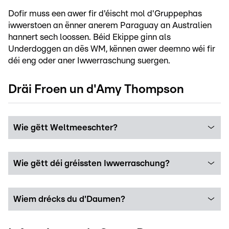
Dofir muss een awer fir d'éischt mol d'Gruppephas
iwwerstoen an ënner anerem Paraguay an Australien
hannert sech loossen. Béid Ekippe ginn als
Underdoggen an dës WM, kënnen awer deemno wéi fir
déi eng oder aner Iwwerraschung suergen.
Dräi Froen un d'Amy Thompson
Wie gëtt Weltmeeschter?
Wie gëtt déi gréissten Iwwerraschung?
Wiem drécks du d'Daumen?