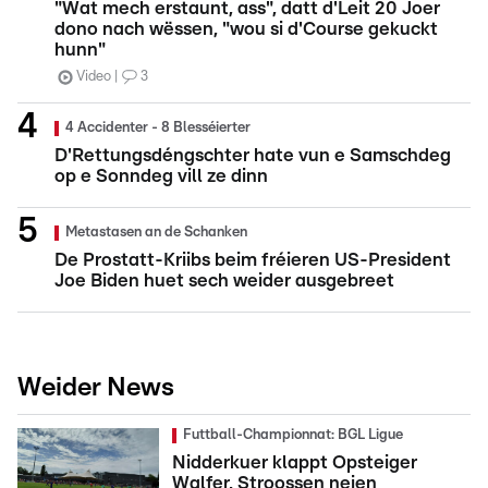
"Wat mech erstaunt, ass", datt d'Leit 20 Joer
dono nach wëssen, "wou si d'Course gekuckt
hunn"
Video
3
4 Accidenter - 8 Blesséierter
D'Rettungsdéngschter hate vun e Samschdeg
op e Sonndeg vill ze dinn
Metastasen an de Schanken
De Prostatt-Kriibs beim fréieren US-President
Joe Biden huet sech weider ausgebreet
Weider News
Futtball-Championnat: BGL Ligue
Nidderkuer klappt Opsteiger
Walfer, Stroossen neien