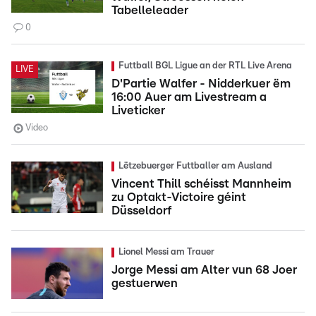
Tabelleleader
0
Futtball BGL Ligue an der RTL Live Arena
LIVE
D'Partie Walfer - Nidderkuer ëm
16:00 Auer am Livestream a
Liveticker
Video
Lëtzebuerger Futtballer am Ausland
Vincent Thill schéisst Mannheim
zu Optakt-Victoire géint
Düsseldorf
Lionel Messi am Trauer
Jorge Messi am Alter vun 68 Joer
gestuerwen