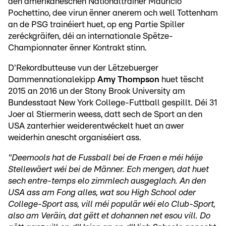
den amerikaneschen Nationaltrainer Mauricio
Pochettino, dee virun ënner anerem och well Tottenham
an de PSG trainéiert huet, op eng Partie Spiller
zeréckgräifen, déi an internationale Spëtze-
Championnater ënner Kontrakt stinn.
D'Rekordbutteuse vun der Lëtzebuerger
Dammennationalekipp
Amy Thompson
huet tëscht
2015 an 2016 un der Stony Brook University am
Bundesstaat New York College-Futtball gespillt. Déi 31
Joer al Stiermerin weess, datt sech de Sport an den
USA zanterhier weiderentwéckelt huet an awer
weiderhin anescht organiséiert ass.
"Deemools hat de Fussball bei de Fraen e méi héije
Stellewäert wéi bei de Männer. Ech mengen, dat huet
sech entre-temps elo zimmlech ausgeglach. An den
USA ass am Fong alles, wat sou High School oder
College-Sport ass, vill méi populär wéi elo Club-Sport,
also am Veräin, dat gëtt et dohannen net esou vill. Do