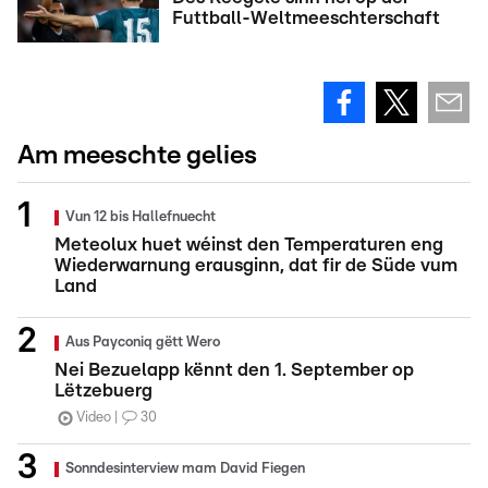
Futtball-Weltmeeschterschaft
Am meeschte gelies
Vun 12 bis Hallefnuecht
Meteolux huet wéinst den Temperaturen eng
Wiederwarnung erausginn, dat fir de Süde vum
Land
Aus Payconiq gëtt Wero
Nei Bezuelapp kënnt den 1. September op
Lëtzebuerg
Video
30
Sonndesinterview mam David Fiegen