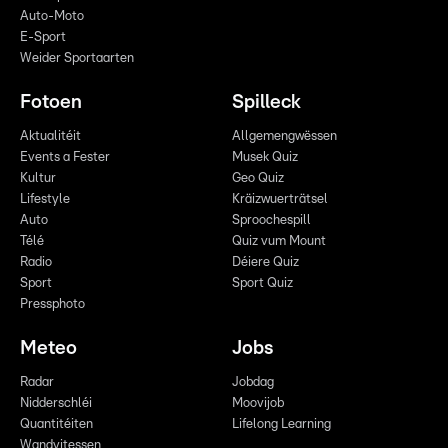
Auto-Moto
E-Sport
Weider Sportaarten
Fotoen
Spilleck
Aktualitéit
Allgemengwëssen
Events a Fester
Musek Quiz
Kultur
Geo Quiz
Lifestyle
Kräizwuerträtsel
Auto
Sproochespill
Télé
Quiz vum Mount
Radio
Déiere Quiz
Sport
Sport Quiz
Pressphoto
Meteo
Jobs
Radar
Jobdag
Nidderschléi
Moovijob
Quantitéiten
Lifelong Learning
Wandvitessen