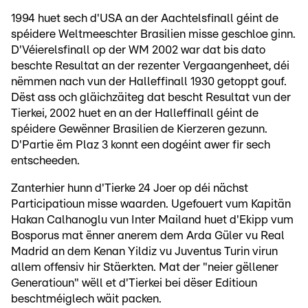
1994 huet sech d'USA an der Aachtelsfinall géint de
spéidere Weltmeeschter Brasilien misse geschloe ginn.
D'Véierelsfinall op der WM 2002 war dat bis dato
beschte Resultat an der rezenter Vergaangenheet, déi
nëmmen nach vun der Halleffinall 1930 getoppt gouf.
Dëst ass och gläichzäiteg dat bescht Resultat vun der
Tierkei, 2002 huet en an der Halleffinall géint de
spéidere Gewënner Brasilien de Kierzeren gezunn.
D'Partie ëm Plaz 3 konnt een dogéint awer fir sech
entscheeden.
Zanterhier hunn d'Tierke 24 Joer op déi nächst
Participatioun misse waarden. Ugefouert vum Kapitän
Hakan Calhanoglu vun Inter Mailand huet d'Ekipp vum
Bosporus mat ënner anerem dem Arda Güler vu Real
Madrid an dem Kenan Yildiz vu Juventus Turin virun
allem offensiv hir Stäerkten. Mat der "neier gëllener
Generatioun" wëll et d'Tierkei bei dëser Editioun
beschtméiglech wäit packen.