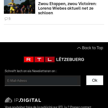
Zwou Etappen, zwou Victoiren:
Lorena Wiebes aktuell net ze
schloen
5
Back to Top
Schreift Iech an eis Newsletteren an :
Ok
Vous souhaitez faire de la publicité sur RTL.lu ? Prenez contact