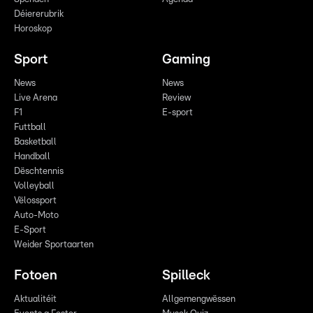
Déiererubrik
Horoskop
Sport
Gaming
News
News
Live Arena
Review
F1
E-sport
Futtball
Basketball
Handball
Dëschtennis
Volleyball
Vëlossport
Auto-Moto
E-Sport
Weider Sportaarten
Fotoen
Spilleck
Aktualitéit
Allgemengwëssen