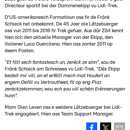
Directeur sportif bei der Dammenekipp vu Lidl-Trek.
D'US-amerikanesch Formatioun ass fir de Fränk
Schleck net onbekannt. De 45 Joer ale Lëtzebuerger
ass vun 2011 bis 2016 fir Trek gefuer. Aus där Zäit kennt
hien och den aktuelle Manager vun der Ekipp, den
Italiener Luca Guercilena. Hien ass zanter 2011 op
deem Posten.
"Et fillt sech fantastesch un, zeréck ze sinn"
, sou de
Fränk Schleck am Schreiwes vu Lidl-Trek.
"Dës Ekipp
bedeit mir vill, an et erfëllt mech mat Houfert an
engem Gefill vu Vertrautheet, fir op eng Plaz
zeréckzekommen, wou ech sou vill schéin Erënnerungen
hunn".
Mam Glen Leven ass e weidere Lëtzebuerger bei Lidl-
Trek engagéiert. Hien ass Team Support Manager.