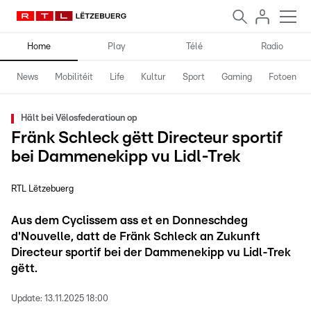
Home
Play
Télé
Radio
News
Mobilitéit
Life
Kultur
Sport
Gaming
Fotoen
Hält bei Vëlosfederatioun op
Fränk Schleck gëtt Directeur sportif
bei Dammenekipp vu Lidl-Trek
RTL Lëtzebuerg
Aus dem Cyclissem ass et en Donneschdeg
d'Nouvelle, datt de Fränk Schleck an Zukunft
Directeur sportif bei der Dammenekipp vu Lidl-Trek
gëtt.
Update:
13.11.2025 18:00