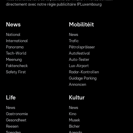
directement avec notre régie publicitaire IPLuxembourg
News
Mobilitéit
National
News
International
Trafic
Panorama
Pëtrolspräisser
Tech-World
Autofestival
Meenung
Auto-Tester
Faktencheck
Lux-Airport
Safety First
Radar-Kontrollen
Guidage Parking
Annoncen
Life
Kultur
News
News
Gastronomie
Kino
Gesondheet
Musek
Reesen
Bicher
Spenden
Agenda