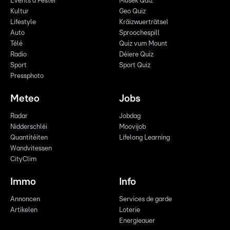
Events a Fester
Musek Quiz
Kultur
Geo Quiz
Lifestyle
Kräizwuerträtsel
Auto
Sproochespill
Télé
Quiz vum Mount
Radio
Déiere Quiz
Sport
Sport Quiz
Pressphoto
Meteo
Jobs
Radar
Jobdag
Nidderschléi
Moovijob
Quantitéiten
Lifelong Learning
Wandvitessen
CityClim
Immo
Info
Annoncen
Services de garde
Artikelen
Loterie
Energieauer