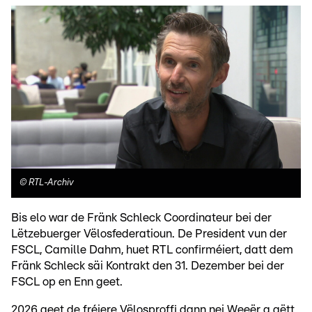
©
RTL-Archiv
Bis elo war de Fränk Schleck Coordinateur bei der
Lëtzebuerger Vëlosfederatioun. De President vun der
FSCL, Camille Dahm, huet RTL confirméiert, datt dem
Fränk Schleck säi Kontrakt den 31. Dezember bei der
FSCL op en Enn geet.
2026 geet de fréiere Vëlosproffi dann nei Weeër a gëtt