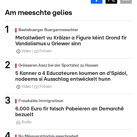
Am meeschte gelies
Beetebuerger Buergermeeschter
Metallwäert vu Kräizer a Figure kéint Grond fir
Vandalismus u Griewer sinn
Video
Fotoen
Gréisseren Asaz bei der Sportshal zu Housen
5 Kanner a 4 Educateuren koumen an d'Spidol,
nodeems si Ausschlag entwéckelt hunn
Video
Fotoen
Frauduléis Immigratioun
6.000 Euro fir falsch Pabeieren an Demarchë
bezuelt
Audio
No Mëssverständnis ewechgeheit