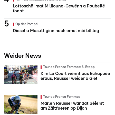
Lottoschäi mat Millioune-Gewënn a Poubellë
fonnt
Op der Pompel
Diesel a Masutt ginn nach emol méi bëlleg
Weider News
Tour de France Femmes: 6. Etapp
Kim Le Court wënnt aus Echappée
eraus, Reusser weider a Giel
Tour de France Femmes
Marlen Reusser war dat Séierst
am Zäitfueren op Dijon