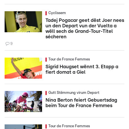
Cyclissem
Tadej Pogacar geet dëst Joer nees
un den Depart vun der Vuelta a
wëll sech de Grand-Tour-Titel
sécheren
9
Tour de France Femmes
Sigrid Haugset wënnt 3. Etapp a
fiert domat a Giel
Gutt Stëmmung virum Depart
Nina Berton feiert Gebuertsdag
beim Tour de France Femmes
Tour de France Femmes