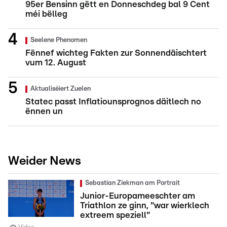
95er Bensinn gëtt en Donneschdeg bal 9 Cent
méi bëlleg
Seelene Phenomen
Fënnef wichteg Fakten zur Sonnendäischtert
vum 12. August
Aktualiséiert Zuelen
Statec passt Inflatiounsprognos däitlech no
ënnen un
Weider News
Sebastian Ziekman am Portrait
Junior-Europameeschter am
Triathlon ze ginn, "war wierklech
extreem speziell"