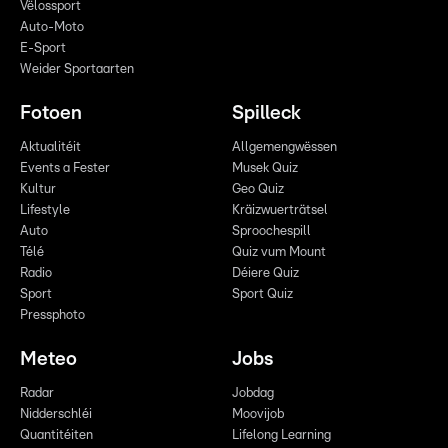
Vëlossport
Auto-Moto
E-Sport
Weider Sportaarten
Fotoen
Spilleck
Aktualitéit
Allgemengwëssen
Events a Fester
Musek Quiz
Kultur
Geo Quiz
Lifestyle
Kräizwuerträtsel
Auto
Sproochespill
Télé
Quiz vum Mount
Radio
Déiere Quiz
Sport
Sport Quiz
Pressphoto
Meteo
Jobs
Radar
Jobdag
Nidderschléi
Moovijob
Quantitéiten
Lifelong Learning