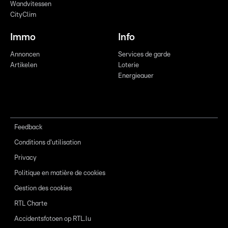
Wandvitessen
CityClim
Immo
Info
Annoncen
Services de garde
Artikelen
Loterie
Energieauer
Feedback
Conditions d'utilisation
Privacy
Politique en matière de cookies
Gestion des cookies
RTL Charte
Accidentsfotoen op RTL.lu