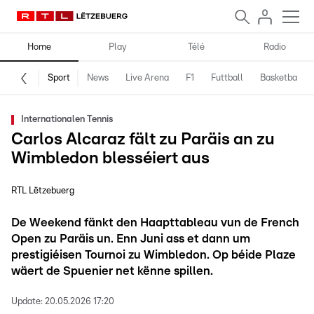
Home
Play
Télé
Radio
Sport
News
Live Arena
F1
Futtball
Basketball
Internationalen Tennis
Carlos Alcaraz fält zu Paräis an zu
Wimbledon blesséiert aus
RTL Lëtzebuerg
De Weekend fänkt den Haapttableau vun de French
Open zu Paräis un. Enn Juni ass et dann um
prestigiéisen Tournoi zu Wimbledon. Op béide Plaze
wäert de Spuenier net kënne spillen.
Update:
20.05.2026 17:20