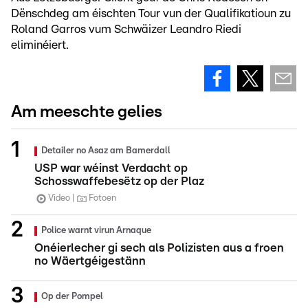
Dënschdeg am éischten Tour vun der Qualifikatioun zu
Roland Garros vum Schwäizer Leandro Riedi
eliminéiert.
Am meeschte gelies
Detailer no Asaz am Bamerdall
USP war wéinst Verdacht op
Schosswaffebesëtz op der Plaz
Video
Fotoen
Police warnt virun Arnaque
Onéierlecher gi sech als Polizisten aus a froen
no Wäertgéigestänn
Op der Pompel