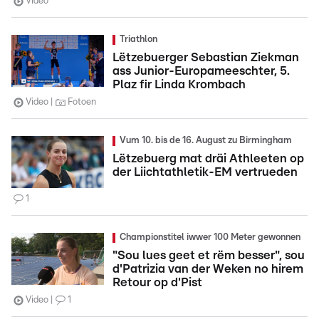
Video
Triathlon
Lëtzebuerger Sebastian Ziekman
ass Junior-Europameeschter, 5.
Plaz fir Linda Krombach
Video
Fotoen
Vum 10. bis de 16. August zu Birmingham
Lëtzebuerg mat dräi Athleeten op
der Liichtathletik-EM vertrueden
1
Championstitel iwwer 100 Meter gewonnen
"Sou lues geet et rëm besser", sou
d'Patrizia van der Weken no hirem
Retour op d'Pist
Video
1