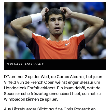
©
KENA BETANCUR / AFP
D‘Nummer 2 op der Welt, de Carlos Alcaraz, hat jo am
Virfeld vun de French Open wéinst enger Blessur um
Handgelenk Forfait erkläert. Elo koum dobäi, datt de
Spuenier scho fréizäiteg annoncéiert huet, och net zu
Wimbledon kënnen ze spillen.
Aus Lëtzebuerger Siicht gouf de Chris Rodesch en