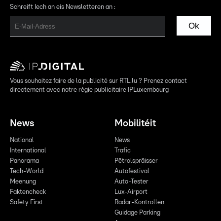
Schreift Iech an eis Newsletteren an :
Ok
Vous souhaitez faire de la publicité sur RTL.lu ? Prenez contact
directement avec notre régie publicitaire IPLuxembourg
News
Mobilitéit
National
News
International
Trafic
Panorama
Pëtrolspräisser
Tech-World
Autofestival
Meenung
Auto-Tester
Faktencheck
Lux-Airport
Safety First
Radar-Kontrollen
Guidage Parking