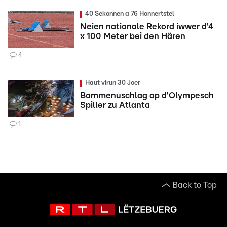
40 Sekonnen a 76 Honnertstel
Neien nationale Rekord iwwer d'4
x 100 Meter bei den Hären
4
Haut virun 30 Joer
Bommenuschlag op d'Olympesch
Spiller zu Atlanta
1
Back to Top