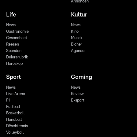
Annoncen
Life
Kultur
News
News
Gastronomie
Kino
Gesondheet
Musek
Reesen
Bicher
Spenden
Agenda
Déiererubrik
Horoskop
Sport
Gaming
News
News
Live Arena
Review
F1
E-sport
Futtball
Basketball
Handball
Dëschtennis
Volleyball