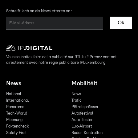
Schreift Iech an eis Newsletteren an :
Ok
Vous souhaitez faire de la publicité sur RTL.lu ? Prenez contact
directement avec notre régie publicitaire IPLuxembourg
News
Mobilitéit
National
News
International
Trafic
Panorama
Pëtrolspräisser
Tech-World
Autofestival
Meenung
Auto-Tester
Faktencheck
Lux-Airport
Safety First
Radar-Kontrollen