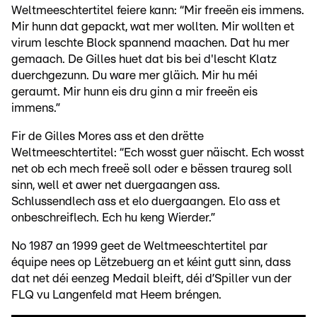
Weltmeeschtertitel feiere kann: “Mir freeën eis immens.
Mir hunn dat gepackt, wat mer wollten. Mir wollten et
virum leschte Block spannend maachen. Dat hu mer
gemaach. De Gilles huet dat bis bei d'lescht Klatz
duerchgezunn. Du ware mer gläich. Mir hu méi
geraumt. Mir hunn eis dru ginn a mir freeën eis
immens.”
Fir de Gilles Mores ass et den drëtte
Weltmeeschtertitel: “Ech wosst guer näischt. Ech wosst
net ob ech mech freeë soll oder e bëssen traureg soll
sinn, well et awer net duergaangen ass.
Schlussendlech ass et elo duergaangen. Elo ass et
onbeschreiflech. Ech hu keng Wierder.”
No 1987 an 1999 geet de Weltmeeschtertitel par
équipe nees op Lëtzebuerg an et kéint gutt sinn, dass
dat net déi eenzeg Medail bleift, déi d’Spiller vun der
FLQ vu Langenfeld mat Heem bréngen.