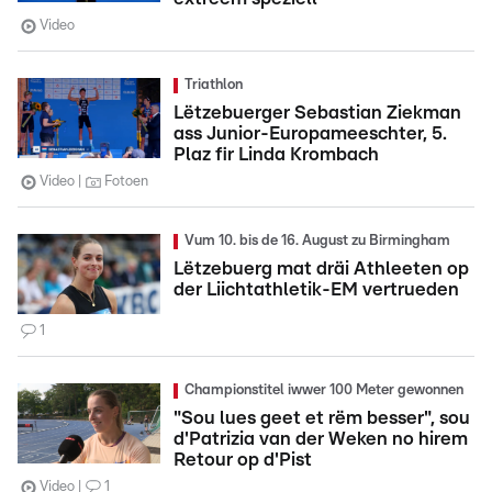
Video
Triathlon
Lëtzebuerger Sebastian Ziekman
ass Junior-Europameeschter, 5.
Plaz fir Linda Krombach
Video
Fotoen
Vum 10. bis de 16. August zu Birmingham
Lëtzebuerg mat dräi Athleeten op
der Liichtathletik-EM vertrueden
1
Championstitel iwwer 100 Meter gewonnen
"Sou lues geet et rëm besser", sou
d'Patrizia van der Weken no hirem
Retour op d'Pist
Video
1