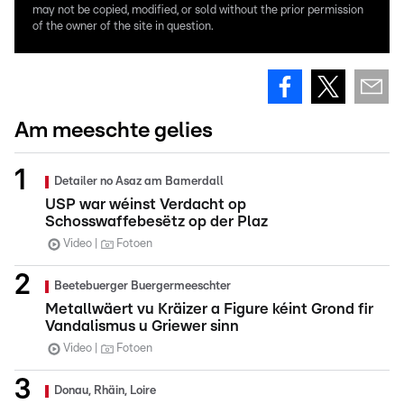
may not be copied, modified, or sold without the prior permission
of the owner of the site in question.
Am meeschte gelies
Detailer no Asaz am Bamerdall
USP war wéinst Verdacht op
Schosswaffebesëtz op der Plaz
Video
Fotoen
Beetebuerger Buergermeeschter
Metallwäert vu Kräizer a Figure kéint Grond fir
Vandalismus u Griewer sinn
Video
Fotoen
Donau, Rhäin, Loire