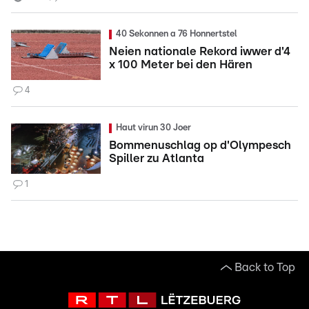
40 Sekonnen a 76 Honnertstel
Neien nationale Rekord iwwer d'4
x 100 Meter bei den Hären
4
Haut virun 30 Joer
Bommenuschlag op d'Olympesch
Spiller zu Atlanta
1
Back to Top