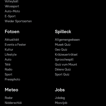
Volleyball
Vëlossport
Auto-Moto
E-Sport
Weider Sportaarten
Fotoen
Spilleck
Aktualitéit
Allgemengwëssen
Events a Fester
Musek Quiz
Kultur
Geo Quiz
Lifestyle
Kräizwuerträtsel
Auto
Sproochespill
Télé
Quiz vum Mount
Radio
Déiere Quiz
Sport
Sport Quiz
Pressphoto
Meteo
Jobs
Radar
Jobdag
Nidderschléi
Moovijob