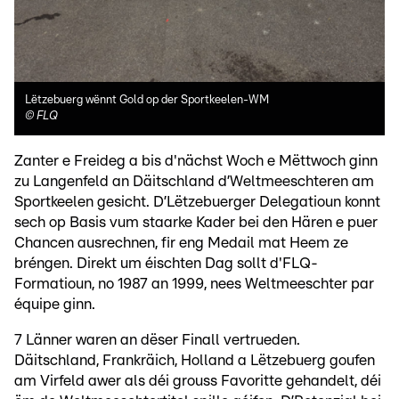
Lëtzebuerg wënnt Gold op der Sportkeelen-WM
©
FLQ
Zanter e Freideg a bis d'nächst Woch e Mëttwoch ginn
zu Langenfeld an Däitschland d’Weltmeeschteren am
Sportkeelen gesicht. D’Lëtzebuerger Delegatioun konnt
sech op Basis vum staarke Kader bei den Hären e puer
Chancen ausrechnen, fir eng Medail mat Heem ze
bréngen. Direkt um éischten Dag sollt d'FLQ-
Formatioun, no 1987 an 1999, nees Weltmeeschter par
équipe ginn.
7 Länner waren an dëser Finall vertrueden.
Däitschland, Frankräich, Holland a Lëtzebuerg goufen
am Virfeld awer als déi grouss Favoritte gehandelt, déi