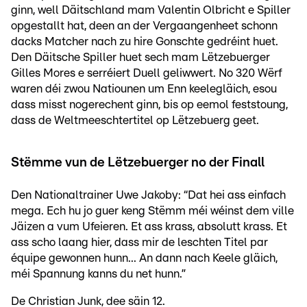
ginn, well Däitschland mam Valentin Olbricht e Spiller
opgestallt hat, deen an der Vergaangenheet schonn
dacks Matcher nach zu hire Gonschte gedréint huet.
Den Däitsche Spiller huet sech mam Lëtzebuerger
Gilles Mores e serréiert Duell geliwwert. No 320 Wërf
waren déi zwou Natiounen um Enn keelegläich, esou
dass misst nogerechent ginn, bis op eemol feststoung,
dass de Weltmeeschtertitel op Lëtzebuerg geet.
Stëmme vun de Lëtzebuerger no der Finall
Den Nationaltrainer Uwe Jakoby: “Dat hei ass einfach
mega. Ech hu jo guer keng Stëmm méi wéinst dem ville
Jäizen a vum Ufeieren. Et ass krass, absolutt krass. Et
ass scho laang hier, dass mir de leschten Titel par
équipe gewonnen hunn... An dann nach Keele gläich,
méi Spannung kanns du net hunn.”
De Christian Junk, dee säin 12.