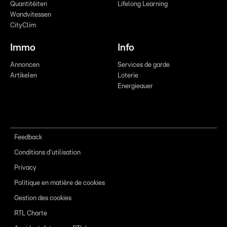
Quantitéiten
Lifelong Learning
Wandvitessen
CityClim
Immo
Info
Annoncen
Services de garde
Artikelen
Loterie
Energieauer
Feedback
Conditions d'utilisation
Privacy
Politique en matière de cookies
Gestion des cookies
RTL Charte