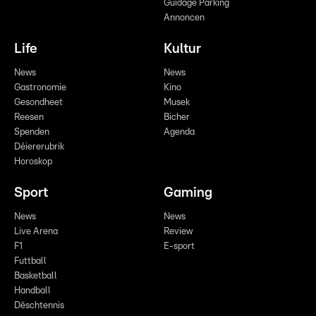
Guidage Parking
Annoncen
Life
Kultur
News
News
Gastronomie
Kino
Gesondheet
Musek
Reesen
Bicher
Spenden
Agenda
Déiererubrik
Horoskop
Sport
Gaming
News
News
Live Arena
Review
F1
E-sport
Futtball
Basketball
Handball
Dëschtennis