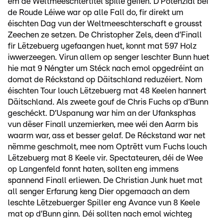
ëm de Weltmeeschtertitel spille géifen. D’Potenzial bei
de Roude Léiwe war op alle Fall do, fir direkt um
éischten Dag vun der Weltmeeschterschaft e grousst
Zeechen ze setzen. De Christopher Zels, deen d’Finall
fir Lëtzebuerg ugefaangen huet, konnt mat 597 Holz
iwwerzeegen. Virun allem op senger leschter Bunn huet
hie mat 9 Néngter um Stéck nach emol opgedréint an
domat de Réckstand op Däitschland reduzéiert. Nom
éischten Tour louch Lëtzebuerg mat 48 Keelen hannert
Däitschland. Als zweete gouf de Chris Fuchs op d’Bunn
geschéckt. D’Uspanung war him an der Ufanksphas
vun dëser Finall unzemierken, mee wéi den Aarm bis
waarm war, ass et besser gelaf. De Réckstand war net
nëmme geschmolt, mee nom Optrëtt vum Fuchs louch
Lëtzebuerg mat 8 Keele vir. Spectateuren, déi de Wee
op Langenfeld fonnt haten, sollten eng immens
spannend Finall erliewen. De Christian Junk huet mat
all senger Erfarung keng Dier opgemaach an dem
leschte Lëtzebuerger Spiller eng Avance vun 8 Keele
mat op d’Bunn ginn. Déi sollten nach emol wichteg