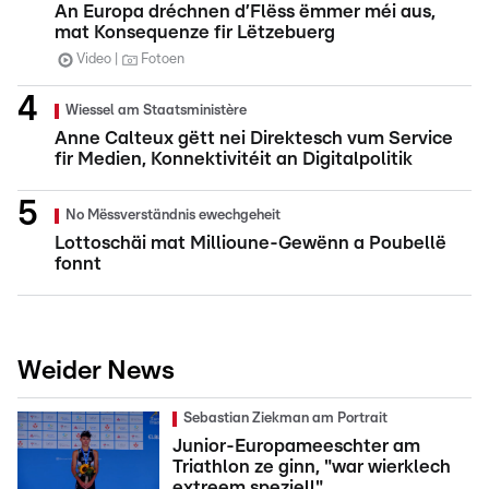
An Europa dréchnen d’Flëss ëmmer méi aus,
mat Konsequenze fir Lëtzebuerg
Video
Fotoen
Wiessel am Staatsministère
Anne Calteux gëtt nei Direktesch vum Service
fir Medien, Konnektivitéit an Digitalpolitik
No Mëssverständnis ewechgeheit
Lottoschäi mat Millioune-Gewënn a Poubellë
fonnt
Weider News
Sebastian Ziekman am Portrait
Junior-Europameeschter am
Triathlon ze ginn, "war wierklech
extreem speziell"