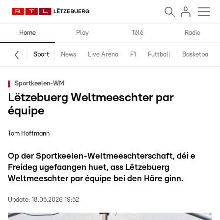
Home
Play
Télé
Radio
Sport
News
Live Arena
F1
Futtball
Basketball
Sportkeelen-WM
Lëtzebuerg Weltmeeschter par
équipe
Tom Hoffmann
Op der Sportkeelen-Weltmeeschterschaft, déi e
Freideg ugefaangen huet, ass Lëtzebuerg
Weltmeeschter par équipe bei den Häre ginn.
Update:
18.05.2026 19:52