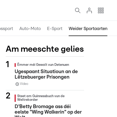
ossport
Auto-Moto
E-Sport
Weider Sportaarten
Am meeschte gelies
Ëmmer méi Gewalt vun Detenuen
Ugespaant Situatioun an de
Lëtzebuerger Prisongen
Video
Steet am Guinnessbuch vun de
Weltrekorder
D'Betty Bromage ass déi
eelste "Wing Walkerin" op der