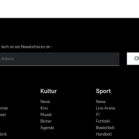
 Iech an eis Newsletteren an :
O
Kultur
Sport
News
News
omie
Kino
Live Arena
eet
Musek
F1
Bicher
Futtball
n
Agenda
Basketball
brik
Handball