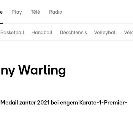
e
Play
Télé
Radio
Basketball
Handball
Dëschtennis
Volleyball
Vël
nny Warling
ht Medail zanter 2021 bei engem Karate-1-Premier-