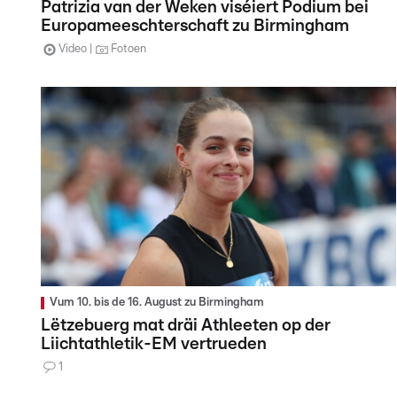
Patrizia van der Weken viséiert Podium bei
Europameeschterschaft zu Birmingham
Video
Fotoen
Vum 10. bis de 16. August zu Birmingham
Lëtzebuerg mat dräi Athleeten op der
Liichtathletik-EM vertrueden
1