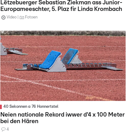
Lëtzebuerger Sebastian Ziekman ass Junior-
Europameeschter, 5. Plaz fir Linda Krombach
Video
Fotoen
40 Sekonnen a 76 Honnertstel
Neien nationale Rekord iwwer d'4 x 100 Meter
bei den Hären
4