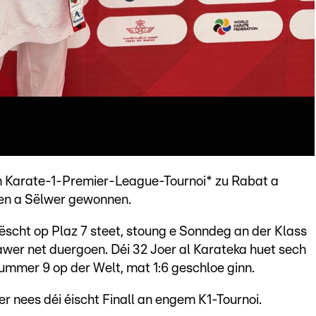
m Karate-1-Premier-League-Tournoi* zu Rabat a
en a Sëlwer gewonnen.
ëscht op Plaz 7 steet, stoung e Sonndeg an der Klass
t awer net duergoen. Déi 32 Joer al Karateka huet sech
ummer 9 op der Welt, mat 1:6 geschloe ginn.
er nees déi éischt Finall an engem K1-Tournoi.