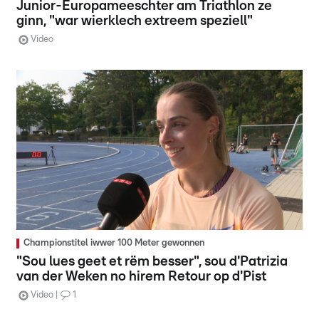
Junior-Europameeschter am Triathlon ze
ginn, "war wierklech extreem speziell"
Video
Championstitel iwwer 100 Meter gewonnen
"Sou lues geet et rëm besser", sou d'Patrizia
van der Weken no hirem Retour op d'Pist
Video
1