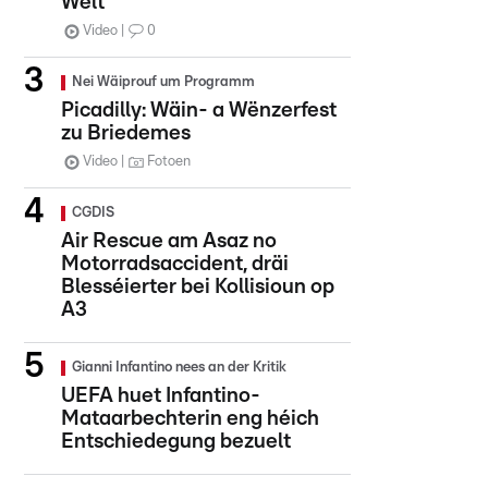
Welt
Video
0
Nei Wäiprouf um Programm
Picadilly: Wäin- a Wënzerfest
zu Briedemes
Video
Fotoen
CGDIS
Air Rescue am Asaz no
Motorradsaccident, dräi
Blesséierter bei Kollisioun op
A3
Gianni Infantino nees an der Kritik
UEFA huet Infantino-
Mataarbechterin eng héich
Entschiedegung bezuelt