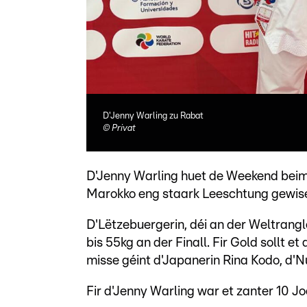
D'Jenny Warling zu Rabat
©
Privat
D'Jenny Warling huet de Weekend bei
Marokko eng staark Leeschtung gewis
D'Lëtzebuergerin, déi an der Weltrangl
bis 55kg an der Finall. Fir Gold sollt e
misse géint d'Japanerin Rina Kodo, d'N
Fir d'Jenny Warling war et zanter 10 Jo