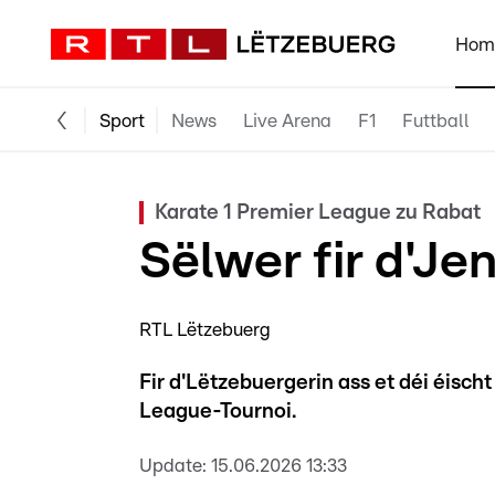
Hom
Sport
News
Live Arena
F1
Futtball
Karate 1 Premier League zu Rabat
Sëlwer fir d'Je
RTL Lëtzebuerg
Fir d'Lëtzebuergerin ass et déi éisc
League-Tournoi.
Update:
15.06.2026 13:33