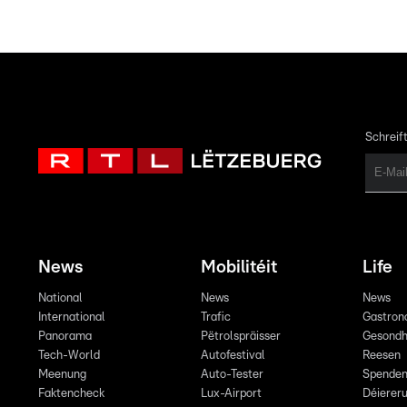
Schreift
News
Mobilitéit
Life
National
News
News
International
Trafic
Gastron
Panorama
Pëtrolspräisser
Gesondh
Tech-World
Autofestival
Reesen
Meenung
Auto-Tester
Spende
Faktencheck
Lux-Airport
Déiereru