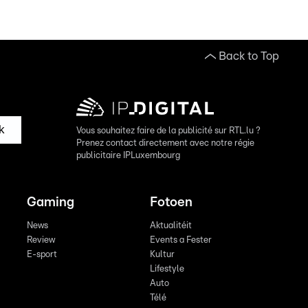
Back to Top
k
Vous souhaitez faire de la publicité sur RTL.lu ?
Prenez contact directement avec notre régie
publicitaire IPLuxembourg
Gaming
Fotoen
News
Aktualitéit
Review
Events a Fester
E-sport
Kultur
Lifestyle
Auto
Télé