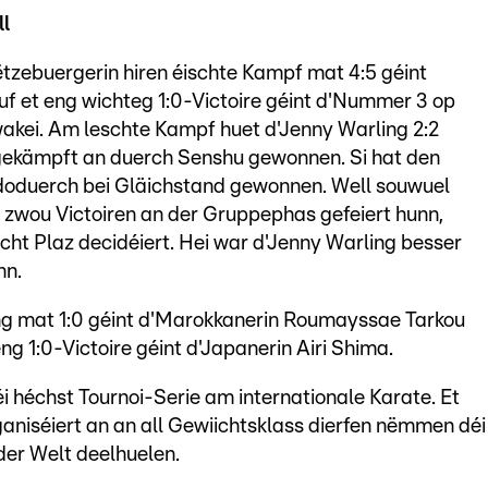
l
tzebuergerin hiren éischte Kampf mat 4:5 géint
ouf et eng wichteg 1:0-Victoire géint d'Nummer 3 op
akei. Am leschte Kampf huet d'Jenny Warling 2:2
gekämpft an duerch Senshu gewonnen. Si hat den
oduerch bei Gläichstand gewonnen. Well souwuel
 zwou Victoiren an der Gruppephas gefeiert hunn,
scht Plaz decidéiert. Hei war d'Jenny Warling besser
nn.
ling mat 1:0 géint d'Marokkanerin Roumayssae Tarkou
ng 1:0-Victoire géint d'Japanerin Airi Shima.
éi héchst Tournoi-Serie am internationale Karate. Et
aniséiert an an all Gewiichtsklass dierfen nëmmen déi
der Welt deelhuelen.