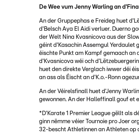
De Wee vum Jenny Warling an d'Final
An der Gruppephas e Freideg huet d'Lë
d'Belsch Aya El Aidi verluer. Duerno g
der Welt Nina Kvasnicova aus der Slow
géint d'Kasachin Assemgul Yerdaulet 
éischte Punkt am Kampf gemaach an d
d'Kvasnicova wéi och d'Lëtzebuergerin
huet den direkte Verglach iwwer déi éi
an ass als Éischt an d'K.o.-Ronn agezu
An der Véirelsfinall huet d'Jenny War
gewonnen. An der Halleffinall gouf et e
*D'Karate 1 Premier League gëllt als d
ginn nëmme véier Tournoie pro Joer org
32-bescht Athletinnen an Athleten op 