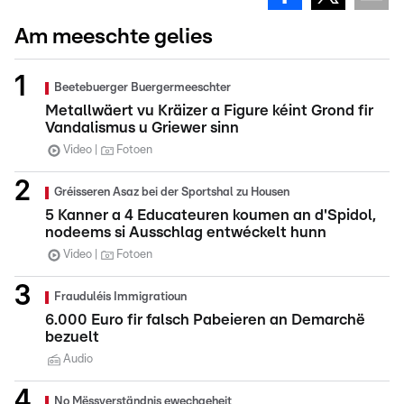
Am meeschte gelies
Beetebuerger Buergermeeschter
Metallwäert vu Kräizer a Figure kéint Grond fir
Vandalismus u Griewer sinn
Video
Fotoen
Gréisseren Asaz bei der Sportshal zu Housen
5 Kanner a 4 Educateuren koumen an d'Spidol,
nodeems si Ausschlag entwéckelt hunn
Video
Fotoen
Frauduléis Immigratioun
6.000 Euro fir falsch Pabeieren an Demarchë
bezuelt
Audio
No Mëssverständnis ewechgeheit