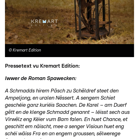
©
Kremart Edition
Pressetext vu Kremart Edition:
Iwwer de Roman Spawecken:
A Schmadds hirem Päsch zu Schëldref steet den
Ampeljong, en uralen Nëssert. A sengem Schiet
geschéie ganz kuriéis Saachen. De Karel – am Duerf
gëtt en de klenge Schmadd genannt – léisst sech aus
Virwëlz eng Kéier vum Bam falen. En huet Chance, et
geschitt em näischt, mee a senger Visioun huet eng
schéi wäiss Fra en an engem groussen, sëlwerege