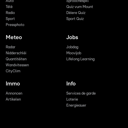
Auto
Sproochespill
Télé
Quiz vum Mount
Radio
Déiere Quiz
Sport
Sport Quiz
Pressphoto
Meteo
Jobs
Radar
Jobdag
Nidderschléi
Moovijob
Quantitéiten
Lifelong Learning
Wandvitessen
CityClim
Immo
Info
Annoncen
Services de garde
Artikelen
Loterie
Energieauer