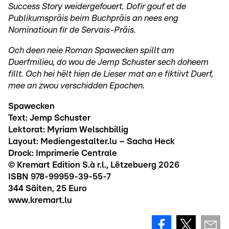
Success Story weidergefouert. Dofir gouf et de
Publikumspräis beim Buchpräis an nees eng
Nominatioun fir de Servais-Präis.
Och deen neie Roman Spawecken spillt am
Duerfmilieu, do wou de Jemp Schuster sech doheem
fillt. Och hei hëlt hien de Lieser mat an e fiktiivt Duerf,
mee an zwou verschidden Epochen.
Spawecken
Text: Jemp Schuster
Lektorat: Myriam Welschbillig
Layout: Mediengestalter.lu – Sacha Heck
Drock: Imprimerie Centrale
© Kremart Edition S.à r.l., Lëtzebuerg 2026
ISBN 978-99959-39-55-7
344 Säiten, 25 Euro
www.kremart.lu