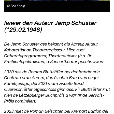
©
Bea Kneip
Iwwer den Auteur Jemp Schuster
(*29.02.1948)
De Jemp Schuster ass bekannt als Acteur, Auteur,
Kabarettist an Theaterregisseur. Hien huet
Cabaretsprogrammer, Theaterstécker (ë.a. fir
Fräiliichtspektakelen) a Kannertheater geschriwwen.
2020 ass de Roman Bluttsëffer bei der Imprimerie
Centrale erauskomm, den éischte Band vun enger
Familljesaga, déi 2021 mam zweete Band
Ouereschlëffer ofgeschloss ginn ass. Fir Bluttsëffer krut
hien de Lëtzebuerger Buchpräis a war fir de Servais-
Präis nominéiert.
2023 huet de Roman
Béischten
bei Kremart Edition déi