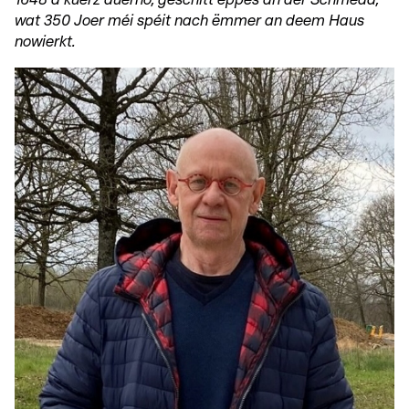
wat 350 Joer méi spéit nach ëmmer an deem Haus
nowierkt.