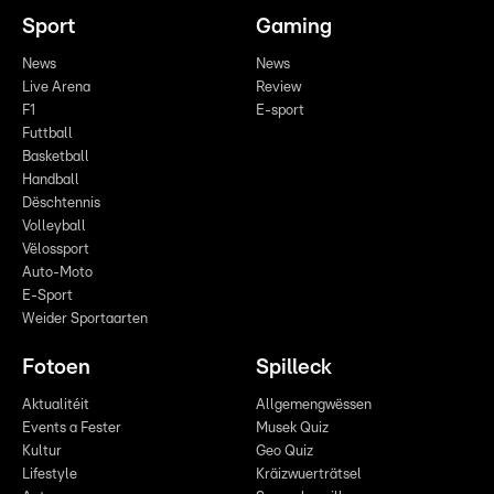
Sport
Gaming
News
News
Live Arena
Review
F1
E-sport
Futtball
Basketball
Handball
Dëschtennis
Volleyball
Vëlossport
Auto-Moto
E-Sport
Weider Sportaarten
Fotoen
Spilleck
Aktualitéit
Allgemengwëssen
Events a Fester
Musek Quiz
Kultur
Geo Quiz
Lifestyle
Kräizwuerträtsel