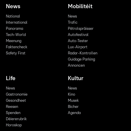
News
Mobilitéit
National
News
International
Trafic
Panorama
Pëtrolspräisser
Tech-World
Autofestival
Meenung
Auto-Tester
Faktencheck
Lux-Airport
Safety First
Radar-Kontrollen
Guidage Parking
Annoncen
Life
Kultur
News
News
Gastronomie
Kino
Gesondheet
Musek
Reesen
Bicher
Spenden
Agenda
Déiererubrik
Horoskop