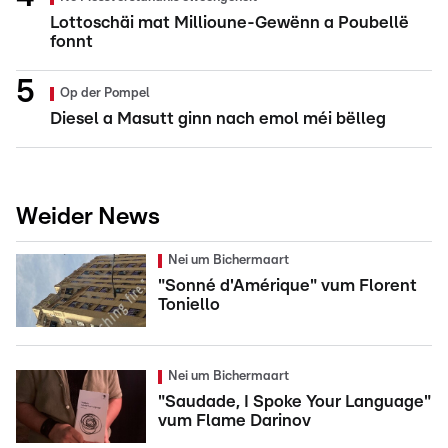
Lottoschäi mat Millioune-Gewënn a Poubellë
fonnt
Op der Pompel
Diesel a Masutt ginn nach emol méi bëlleg
Weider News
Nei um Bichermaart
"Sonné d'Amérique" vum Florent
Toniello
Nei um Bichermaart
"Saudade, I Spoke Your Language"
vum Flame Darinov