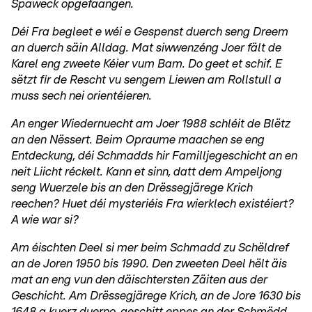
Spaweck opgefaangen.
Déi Fra begleet e wéi e Gespenst duerch seng Dreem
an duerch säin Alldag. Mat siwwenzéng Joer fält de
Karel eng zweete Kéier vum Bam. Do geet et schif. E
sëtzt fir de Rescht vu sengem Liewen am Rollstull a
muss sech nei orientéieren.
An enger Wiedernuecht am Joer 1988 schléit de Blëtz
an den Nëssert. Beim Opraume maachen se eng
Entdeckung, déi Schmadds hir Familljegeschicht an en
neit Liicht réckelt. Kann et sinn, datt dem Ampeljong
seng Wuerzele bis an den Drëssegjärege Krich
reechen? Huet déi mysteriéis Fra wierklech existéiert?
A wie war si?
Am éischten Deel si mer beim Schmadd zu Schëldref
an de Joren 1950 bis 1990. Den zweeten Deel hëlt äis
mat an eng vun den däischtersten Zäiten aus der
Geschicht. Am Drëssegjärege Krich, an de Jore 1630 bis
1648 a kuerz duerno, geschitt eppes an der Schmëdd,