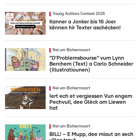
Young Authors Contest 2026
Kanner a Jonker bis 16 Joer
kënnen hir Texter aschécken!
Nei um Bichermaart
"D'Problemsbourse" vum Lynn
Berchem (Text) a Carlo Schneider
(Illustratiounen)
Nei um Bichermaart
Iert ech et vergiessen Vun engem
Pechvull, dee Gléck am Liewen
hat
Nei um Bichermaart
BILL! – E Mupp, dee miaut an sech