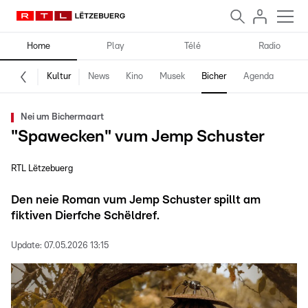
Home
Play
Télé
Radio
Kultur
News
Kino
Musek
Bicher
Agenda
Nei um Bichermaart
"Spawecken" vum Jemp Schuster
RTL Lëtzebuerg
Den neie Roman vum Jemp Schuster spillt am
fiktiven Dierfche Schëldref.
Update:
07.05.2026 13:15