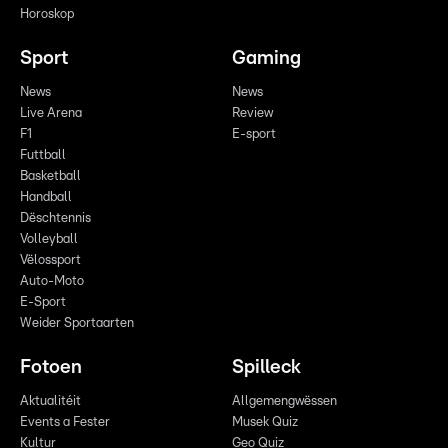
Horoskop
Sport
Gaming
News
News
Live Arena
Review
F1
E-sport
Futtball
Basketball
Handball
Dëschtennis
Volleyball
Vëlossport
Auto-Moto
E-Sport
Weider Sportaarten
Fotoen
Spilleck
Aktualitéit
Allgemengwëssen
Events a Fester
Musek Quiz
Kultur
Geo Quiz