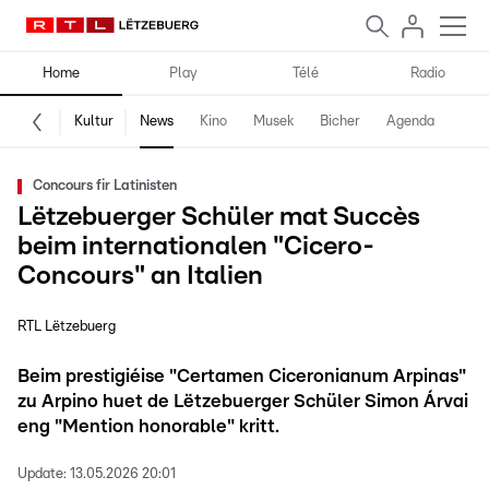
Home
Play
Télé
Radio
Kultur
News
Kino
Musek
Bicher
Agenda
Concours fir Latinisten
Lëtzebuerger Schüler mat Succès
beim internationalen "Cicero-
Concours" an Italien
RTL Lëtzebuerg
Beim prestigiéise "Certamen Ciceronianum Arpinas"
zu Arpino huet de Lëtzebuerger Schüler Simon Árvai
eng "Mention honorable" kritt.
Update:
13.05.2026 20:01