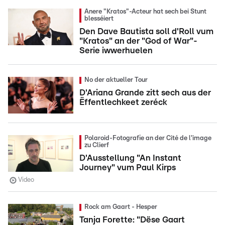
Anere "Kratos"-Acteur hat sech bei Stunt
blesséiert
Den Dave Bautista soll d'Roll vum
"Kratos" an der "God of War"-
Serie iwwerhuelen
No der aktueller Tour
D'Ariana Grande zitt sech aus der
Ëffentlechkeet zeréck
Polaroid-Fotografie an der Cité de l'image
zu Clierf
D'Ausstellung "An Instant
Journey" vum Paul Kirps
Video
Rock am Gaart - Hesper
Tanja Forette: "Dëse Gaart