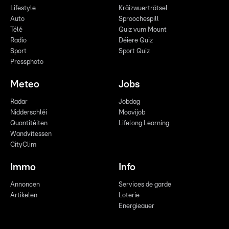
Lifestyle
Kräizwuerträtsel
Auto
Sproochespill
Télé
Quiz vum Mount
Radio
Déiere Quiz
Sport
Sport Quiz
Pressphoto
Meteo
Jobs
Radar
Jobdag
Nidderschléi
Moovijob
Quantitéiten
Lifelong Learning
Wandvitessen
CityClim
Immo
Info
Annoncen
Services de garde
Artikelen
Loterie
Energieauer