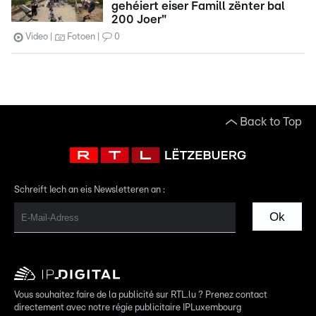
gehéiert eiser Famill zënter bal
200 Joer"
Video
Fotoen
0
Back to Top
Schreift Iech an eis Newsletteren an :
Ok
Vous souhaitez faire de la publicité sur RTL.lu ? Prenez contact
directement avec notre régie publicitaire IPLuxembourg