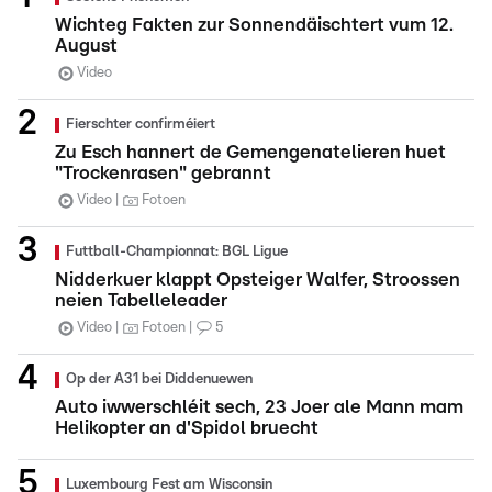
Wichteg Fakten zur Sonnendäischtert vum 12.
August
Video
Fierschter confirméiert
Zu Esch hannert de Gemengenatelieren huet
"Trockenrasen" gebrannt
Video
Fotoen
Futtball-Championnat: BGL Ligue
Nidderkuer klappt Opsteiger Walfer, Stroossen
neien Tabelleleader
Video
Fotoen
5
Op der A31 bei Diddenuewen
Auto iwwerschléit sech, 23 Joer ale Mann mam
Helikopter an d'Spidol bruecht
Luxembourg Fest am Wisconsin