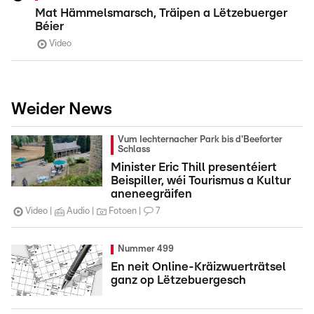
Mat Hämmelsmarsch, Träipen a Lëtzebuerger
Béier
Video
Weider News
Vum Iechternacher Park bis d'Beeforter
Schlass
Minister Eric Thill presentéiert
Beispiller, wéi Tourismus a Kultur
aneneegräifen
Video
Audio
Fotoen
7
Nummer 499
En neit Online-Kräizwuerträtsel
ganz op Lëtzebuergesch