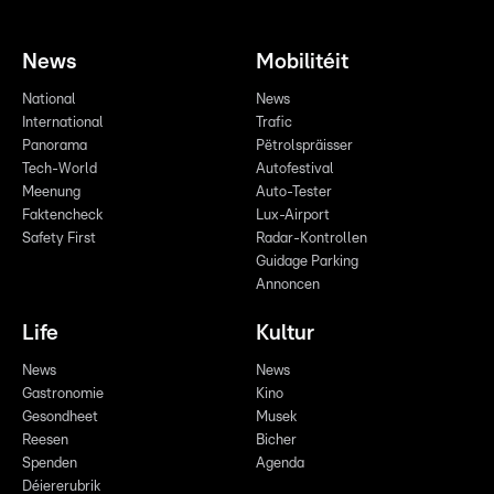
News
Mobilitéit
National
News
International
Trafic
Panorama
Pëtrolspräisser
Tech-World
Autofestival
Meenung
Auto-Tester
Faktencheck
Lux-Airport
Safety First
Radar-Kontrollen
Guidage Parking
Annoncen
Life
Kultur
News
News
Gastronomie
Kino
Gesondheet
Musek
Reesen
Bicher
Spenden
Agenda
Déiererubrik