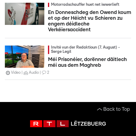
Motorradschauffer huet net iwwerlieft
En Donneschdeg den Owend koum
et op der Héicht vu Schieren zu
engem déidleche
Verkéiersaccident
Invité vun der Redaktioun (7. August) -
Serge Legil
Méi Prisonéier, dorënner däitlech
méi aus dem Maghreb
Video
Audio
2
Back to Top