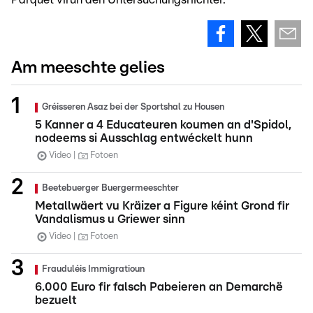
Am meeschte gelies
Gréisseren Asaz bei der Sportshal zu Housen
5 Kanner a 4 Educateuren koumen an d'Spidol,
nodeems si Ausschlag entwéckelt hunn
Video
Fotoen
Beetebuerger Buergermeeschter
Metallwäert vu Kräizer a Figure kéint Grond fir
Vandalismus u Griewer sinn
Video
Fotoen
Frauduléis Immigratioun
6.000 Euro fir falsch Pabeieren an Demarchë
bezuelt