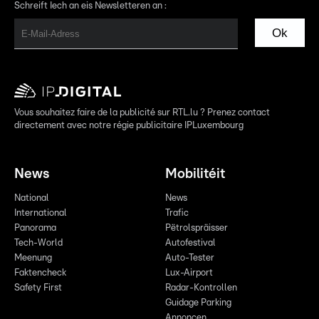
Schreift Iech an eis Newsletteren an :
Ok
Vous souhaitez faire de la publicité sur RTL.lu ? Prenez contact
directement avec notre régie publicitaire IPLuxembourg
News
Mobilitéit
National
News
International
Trafic
Panorama
Pëtrolspräisser
Tech-World
Autofestival
Meenung
Auto-Tester
Faktencheck
Lux-Airport
Safety First
Radar-Kontrollen
Guidage Parking
Annoncen