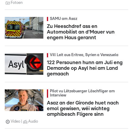
Fotoen
SAMU am Asaz
Zu Heeschdref ass en
Automobilist an d'Mauer vun
engem Haus gerannt
Vill Leit aus Eritrea, Syrien a Venezuela
122 Persounen hunn am Juli eng
Demande op Asyl hei am Land
gemaach
Pilot vu Lëtzebuerger Läschfliger am
Interview
Asaz an der Gironde huet nach
emol gewisen, wéi wichteg
amphibesch Fligere sinn
Video
Audio