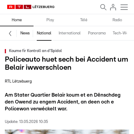
Home
Play
Télé
Radio
News
National
International
Panorama
Tech-World
Koume fir Kontroll an d'Spidol
Policeauto huet sech bei Accident um
Belair iwwerschloen
RTL Lëtzebuerg
Am Stater Quartier Belair koum et en Dënschdeg
den Owend zu engem Accident, an deen och e
Policewon verwéckelt war.
Update:
13.05.2026 10:35