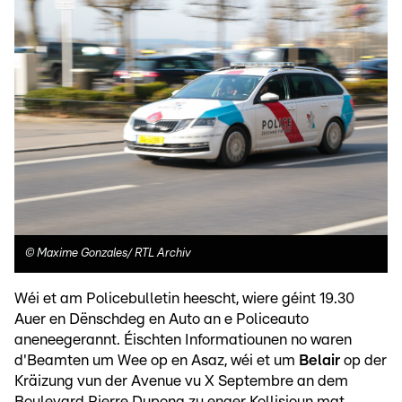
©
Maxime Gonzales/ RTL Archiv
Wéi et am Policebulletin heescht, wiere géint 19.30
Auer en Dënschdeg en Auto an e Policeauto
aneneegerannt. Éischten Informatiounen no waren
d'Beamten um Wee op en Asaz, wéi et um
Belair
op der
Kräizung vun der Avenue vu X Septembre an dem
Boulevard Pierre Dupong zu enger Kollisioun mat