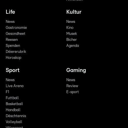
Life
Kultur
News
News
Gastronomie
Kino
Gesondheet
Musek
Reesen
Bicher
Spenden
Agenda
Déiererubrik
Horoskop
Sport
Gaming
News
News
Live Arena
Review
F1
E-sport
Futtball
Basketball
Handball
Dëschtennis
Volleyball