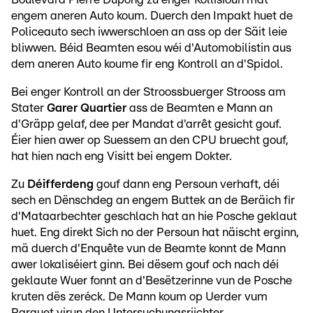
engem aneren Auto koum. Duerch den Impakt huet de
Policeauto sech iwwerschloen an ass op der Säit leie
bliwwen. Béid Beamten esou wéi d'Automobilistin aus
dem aneren Auto koume fir eng Kontroll an d'Spidol.
Bei enger Kontroll an der Stroossbuerger Strooss am
Stater
Garer Quartier
ass de Beamten e Mann an
d'Gräpp gelaf, dee per Mandat d'arrêt gesicht gouf.
Éier hien awer op Suessem an den CPU bruecht gouf,
hat hien nach eng Visitt bei engem Dokter.
Zu
Déifferdeng
gouf dann eng Persoun verhaft, déi
sech en Dënschdeg an engem Buttek an de Beräich fir
d'Mataarbechter geschlach hat an hie Posche geklaut
huet. Eng direkt Sich no der Persoun hat näischt erginn,
mä duerch d'Enquête vun de Beamte konnt de Mann
awer lokaliséiert ginn. Bei dësem gouf och nach déi
geklaute Wuer fonnt an d'Besëtzerinne vun de Posche
kruten dës zeréck. De Mann koum op Uerder vum
Parquet virun den Untersuchungsriichter.