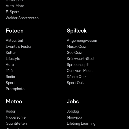
Vëlossport
Auto-Moto
E-Sport
Weider Sportaarten
Fotoen
Spilleck
Aktualitéit
Allgemengwëssen
Events a Fester
Musek Quiz
Kultur
Geo Quiz
Lifestyle
Kräizwuerträtsel
Auto
Sproochespill
Télé
Quiz vum Mount
Radio
Déiere Quiz
Sport
Sport Quiz
Pressphoto
Meteo
Jobs
Radar
Jobdag
Nidderschléi
Moovijob
Quantitéiten
Lifelong Learning