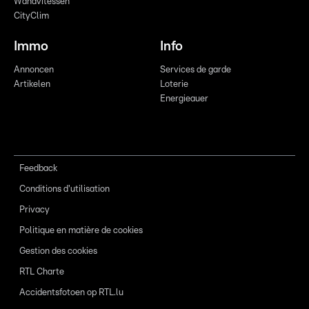
Wandvitessen
CityClim
Immo
Info
Annoncen
Services de garde
Artikelen
Loterie
Energieauer
Feedback
Conditions d'utilisation
Privacy
Politique en matière de cookies
Gestion des cookies
RTL Charte
Accidentsfotoen op RTL.lu