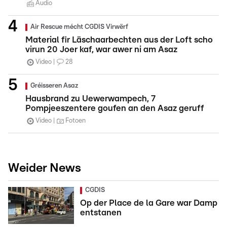
Audio
Air Rescue mécht CGDIS Virwërf
Material fir Läschaarbechten aus der Loft scho
virun 20 Joer kaf, war awer ni am Asaz
Video
28
Gréisseren Asaz
Hausbrand zu Uewerwampech, 7
Pompjeeszentere goufen an den Asaz geruff
Video
Fotoen
Weider News
CGDIS
Op der Place de la Gare war Damp
entstanen