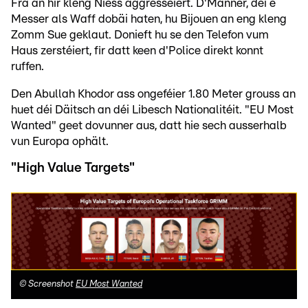
Fra an hir kleng Niess aggresséiert. D'Männer, déi e
Messer als Waff dobäi haten, hu Bijouen an eng kleng
Zomm Sue geklaut. Donieft hu se den Telefon vum
Haus zerstéiert, fir datt keen d'Police direkt konnt
ruffen.
Den Abullah Khodor ass ongeféier 1.80 Meter grouss an
huet déi Däitsch an déi Libesch Nationalitéit. "EU Most
Wanted" geet dovunner aus, datt hie sech ausserhalb
vun Europa ophält.
"High Value Targets"
©
Screenshot
EU Most Wanted