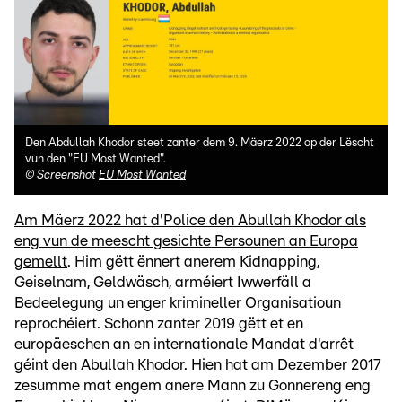
Den Abdullah Khodor steet zanter dem 9. Mäerz 2022 op der Lëscht
vun den "EU Most Wanted".
©
Screenshot
EU Most Wanted
Am Mäerz 2022 hat d'Police den Abullah Khodor als
eng vun de meescht gesichte Persounen an Europa
gemellt
. Him gëtt ënnert anerem Kidnapping,
Geiselnam, Geldwäsch, arméiert Iwwerfäll a
Bedeelegung un enger krimineller Organisatioun
reprochéiert. Schonn zanter 2019 gëtt et en
europäeschen an en internationale Mandat d'arrêt
géint den
Abullah Khodor
. Hien hat am Dezember 2017
zesumme mat engem anere Mann zu Gonnereng eng