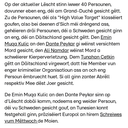
Op der aktueller Lëscht stinn iwwer 40 Persounen,
dovunner eben eng, déi am Grand-Duché gesicht gëtt.
Zu de Persounen, déi als "High Value Target" klasséiert
goufen, also bei deenen d'Sich méi dréngend ass,
gehéieren dräi Persounen, déi a Schweden gesicht ginn
an eng, déi an Däitschland gesicht gëtt. Den
Emin
Muqa Kulic
an den
Dante Peykar
gi wéinst versichtem
Mord gesicht, den
Ali Namdar
wéinst Mord a
schwéierer Kierperverletzung. Dem
Tunahan Cetkin
gëtt an Däitschland virgeworf, datt hie Member vun
enger krimineller Organisatioun ass an och eng
Persoun ëmbruecht huet. Si all ginn zanter Abrëll
respektiv Mee dëst Joer gesicht.
De Emin Muqa Kulic an den Dante Peykar sinn op
d'Lëscht dobäi komm, nodeems eng weider Persoun,
déi vu Schweden gesicht gouf, an Tunesien konnt
festgeholl ginn, präziséiert Europol an hirem
Schreiwes
vum Mëttwoch
de Moien.