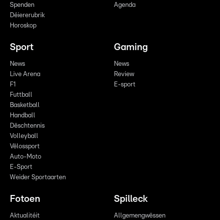
Spenden
Agenda
Déiererubrik
Horoskop
Sport
Gaming
News
News
Live Arena
Review
F1
E-sport
Futtball
Basketball
Handball
Dëschtennis
Volleyball
Vëlossport
Auto-Moto
E-Sport
Weider Sportaarten
Fotoen
Spilleck
Aktualitéit
Allgemengwëssen