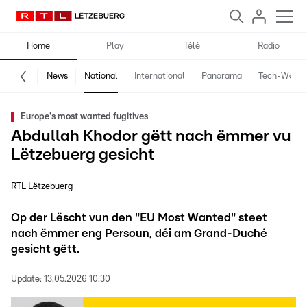
Home
Play
Télé
Radio
News
National
International
Panorama
Tech-World
Europe's most wanted fugitives
Abdullah Khodor gëtt nach ëmmer vu
Lëtzebuerg gesicht
RTL Lëtzebuerg
Op der Lëscht vun den "EU Most Wanted" steet
nach ëmmer eng Persoun, déi am Grand-Duché
gesicht gëtt.
Update:
13.05.2026 10:30