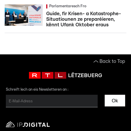
Parlamentaresch Fro
Guide, fir Krisen- a Katastrophe-
Situatiounen ze preparéieren,
kënnt Ufank Oktober eraus
Back to Top
Schreift Iech an eis Newsletteren an :
Ok