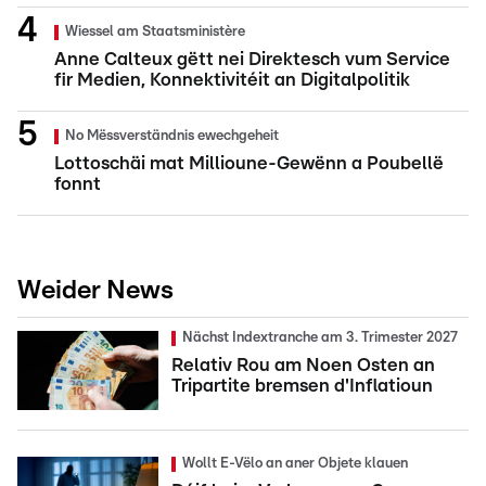
Wiessel am Staatsministère
Anne Calteux gëtt nei Direktesch vum Service
fir Medien, Konnektivitéit an Digitalpolitik
No Mëssverständnis ewechgeheit
Lottoschäi mat Millioune-Gewënn a Poubellë
fonnt
Weider News
Nächst Indextranche am 3. Trimester 2027
Relativ Rou am Noen Osten an
Tripartite bremsen d'Inflatioun
Wollt E-Vëlo an aner Objete klauen