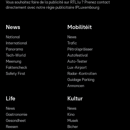
Vous souhaitez faire de la publicité sur RTL.lu ? Prenez contact
directement avec notre régie publicitaire IPLuxembourg
News
Mobilitéit
National
News
International
Trafic
Panorama
Pëtrolspräisser
Tech-World
Autofestival
Meenung
Auto-Tester
Faktencheck
Lux-Airport
Safety First
Radar-Kontrollen
Guidage Parking
Annoncen
Life
Kultur
News
News
Gastronomie
Kino
Gesondheet
Musek
Reesen
Bicher