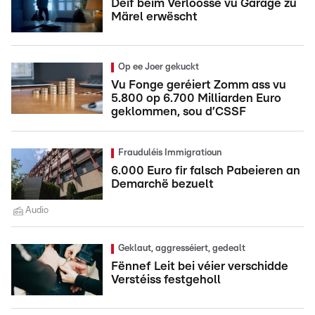
Déif beim Verloosse vu Garage zu
Märel erwëscht
Op ee Joer gekuckt
Vu Fonge geréiert Zomm ass vu
5.800 op 6.700 Milliarden Euro
geklommen, sou d’CSSF
Frauduléis Immigratioun
6.000 Euro fir falsch Pabeieren an
Demarchë bezuelt
Audio
Geklaut, aggresséiert, gedealt
Fënnef Leit bei véier verschidde
Verstéiss festgeholl