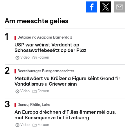
Am meeschte gelies
Detailer no Asaz am Bamerdall
USP war wéinst Verdacht op
Schosswaffebesëtz op der Plaz
Video
Fotoen
Beetebuerger Buergermeeschter
Metallwäert vu Kräizer a Figure kéint Grond fir
Vandalismus u Griewer sinn
Video
Fotoen
Donau, Rhäin, Loire
An Europa dréchnen d’Flëss ëmmer méi aus,
mat Konsequenze fir Lëtzebuerg
Video
Fotoen