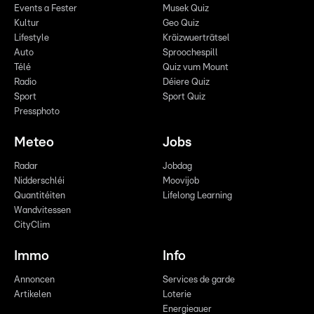
Events a Fester
Musek Quiz
Kultur
Geo Quiz
Lifestyle
Kräizwuerträtsel
Auto
Sproochespill
Télé
Quiz vum Mount
Radio
Déiere Quiz
Sport
Sport Quiz
Pressphoto
Meteo
Jobs
Radar
Jobdag
Nidderschléi
Moovijob
Quantitéiten
Lifelong Learning
Wandvitessen
CityClim
Immo
Info
Annoncen
Services de garde
Artikelen
Loterie
Energieauer