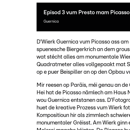
Episod 3 vum Presto mam Picasso
Guernica
D'Wierk Guernica vum Picasso ass am J
spuenesche Biergerkrich an dem grouss
wat stécht alles am monumentale Wier
Quadratmeter alles vollgepaakt mat S
op e puer Beispiller an op den Opbau 
Mir reesen op Paräis, méi genau an de
Hei hat de Picasso nämlech am Haus Nr.
wou Guernica entstanen ass. D'Fotogr
huet de kreative Prozess vum Wierk fot
Kompositioun hir als zimmlech schwiere
monumentaler Gréisst. Am Wierk ginn et