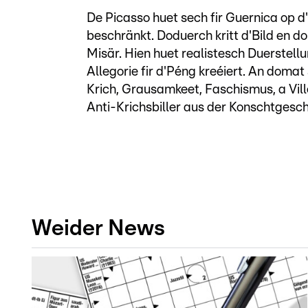
De Picasso huet sech fir Guernica op 
beschränkt. Doduerch kritt d'Bild en 
Misär. Hien huet realistesch Duerstell
Allegorie fir d'Péng kreéiert. An domat
Krich, Grausamkeet, Faschismus, a Ville
Anti-Krichsbiller aus der Konschtgesch
Weider News