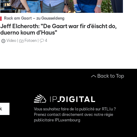
Rock am Gaart – zu Gousseldeng
Jeff Elcheroth: "De Gaart war fir d’éischt do,
duerno koum d’Haus"
Video
Fotoen
4
Back to Top
k
Vous souhaitez faire de la publicité sur RTL.lu ?
Prenez contact directement avec notre régie
publicitaire IPLuxembourg