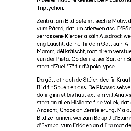
Molerei maache kéinten. De Picasso hu
Triptychon.
Zentral am Bild befënnt sech e Motiv, 
vum Päerd, dat um stierwen ass. D'Päe
zerrassene Kierper a säin Ausdrock we
eng Luucht, déi hei fir dem Gott säin A 
Mamm, déi kräischt, mat hirem verstu
vun der Pieta. Op der rietser Säit am
steet d'Zuel "7" fir d'Apokalypse.
Da gëtt et nach de Stéier, dee fir Kraa
Bild fir Spuenien ass. De Picasso selwer
dofir ginn et bis haut extrem vill Ana
steet an allen Hisiichte fir e Vollek, d
Angscht, Chaos an Zerstéierung. Ma a
Bild ze fannen, wéi zum Beispill d'Blum
d'Symbol vum Fridden an d'Fra mat de