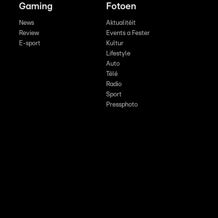
Gaming
Fotoen
News
Aktualitéit
Review
Events a Fester
E-sport
Kultur
Lifestyle
Auto
Télé
Radio
Sport
Pressphoto