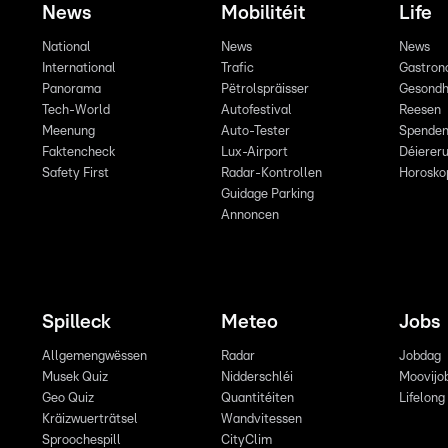
News
Mobilitéit
Life
National
News
News
International
Trafic
Gastron
Panorama
Pëtrolspräisser
Gesondh
Tech-World
Autofestival
Reesen
Meenung
Auto-Tester
Spende
Faktencheck
Lux-Airport
Déiereru
Safety First
Radar-Kontrollen
Horosko
Guidage Parking
Annoncen
Spilleck
Meteo
Jobs
Allgemengwëssen
Radar
Jobdag
Musek Quiz
Nidderschléi
Moovijo
Geo Quiz
Quantitéiten
Lifelong
Kräizwuerträtsel
Wandvitessen
Sproochespill
CityClim