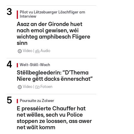
Pilot vu Lëtzebuerger Läschfliger am
Interview
Asaz an der Gironde huet
nach emol gewisen, wéi
wichteg amphibesch Fligere
sinn
Video
Audio
Welt-Stëll-Woch
Stëllbegleederin: “D’Thema
Niere gëtt dacks ënnerschat”
Video
Fotoen
Poursuite zu Zolwer
E presséierte Chauffer hat
net wëlles, sech vu Police
stoppen ze loossen, ass awer
net wäit komm