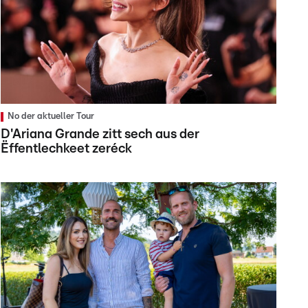
No der aktueller Tour
D'Ariana Grande zitt sech aus der
Ëffentlechkeet zeréck