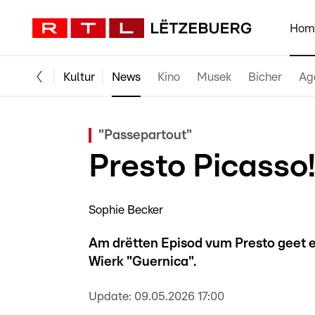
Hom
Kultur
News
Kino
Musek
Bicher
Ag
"Passepartout"
Presto Picasso
Sophie Becker
Am drëtten Episod vum Presto geet
Wierk "Guernica".
Update:
09.05.2026 17:00