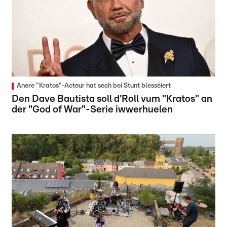
Anere "Kratos"-Acteur hat sech bei Stunt blesséiert
Den Dave Bautista soll d'Roll vum "Kratos" an
der "God of War"-Serie iwwerhuelen