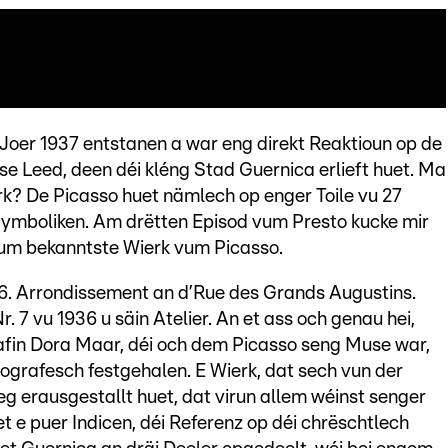
oer 1937 entstanen a war eng direkt Reaktioun op de
e Leed, deen déi kléng Stad Guernica erlieft huet. Ma
k? De Picasso huet nämlech op enger Toile vu 27
ymboliken. Am drëtten Episod vum Presto kucke mir
vum bekanntste Wierk vum Picasso.
 6. Arrondissement an d’Rue des Grands Augustins.
 7 vu 1936 u säin Atelier. An et ass och genau hei,
afin Dora Maar, déi och dem Picasso seng Muse war,
ografesch festgehalen. E Wierk, dat sech vun der
g erausgestallt huet, dat virun allem wéinst senger
 e puer Indicen, déi Referenz op déi chrëschtlech