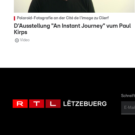
Polaroid-Fotografie an der Cité de l'image zu Clierf
D'Ausstellung "An Instant Journey" vum Paul
Kirps
Video
Schreift