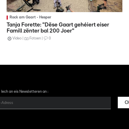
Rock am Gaart - Hesper
Tanja Forette: "Dëse Gaart gehéiert eiser
Famill zënter bal 200 Joer"
Video
Fotoen
0
 Iech an eis Newsletteren an :
O