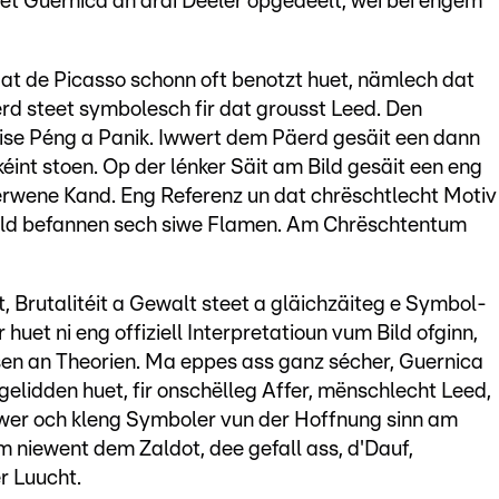
et Guernica an dräi Deeler opgedeelt, wéi bei engem
dat de Picasso schonn oft benotzt huet, nämlech dat
rd steet symbolesch fir dat grousst Leed. Den
ise Péng a Panik. Iwwert dem Päerd gesäit een dann
kéint stoen. Op der lénker Säit am Bild gesäit een eng
erwene Kand. Eng Referenz un dat chrëschtlecht Motiv
 Bild befannen sech siwe Flamen. Am Chrëschtentum
ft, Brutalitéit a Gewalt steet a gläichzäiteg e Symbol-
 huet ni eng offiziell Interpretatioun vum Bild ofginn,
lysen an Theorien. Ma eppes ass ganz sécher, Guernica
at gelidden huet, fir onschëlleg Affer, mënschlecht Leed,
wer och kleng Symboler vun der Hoffnung sinn am
m niewent dem Zaldot, dee gefall ass, d'Dauf,
r Luucht.