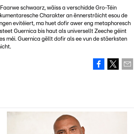
d'Faarwe schwaarz, wäiss a verschidde Gro-Téin
dokumentaresche Charakter an ënnersträicht esou de
ungen evitéiert, ma huet dofir awer eng metaphoresch
 steet Guernica bis haut als universellt Zeeche géint
s méi. Guernica gëllt dofir als ee vun de stäerksten
icht.