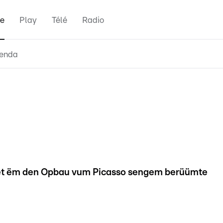
e
Play
Télé
Radio
enda
!
 et ëm den Opbau vum Picasso sengem berüümte