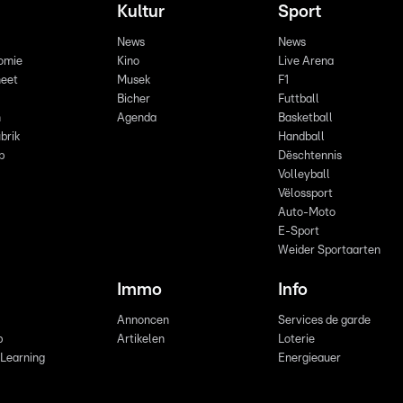
Kultur
Sport
News
News
omie
Kino
Live Arena
eet
Musek
F1
Bicher
Futtball
n
Agenda
Basketball
brik
Handball
p
Dëschtennis
Volleyball
Vëlossport
Auto-Moto
E-Sport
Weider Sportaarten
Immo
Info
Annoncen
Services de garde
b
Artikelen
Loterie
 Learning
Energieauer