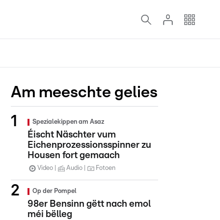
Am meeschte gelies
Spezialekippen am Asaz
Éischt Näschter vum
Eichenprozessionsspinner zu
Housen fort gemaach
Video
Audio
Fotoen
Op der Pompel
98er Bensinn gëtt nach emol
méi bëlleg