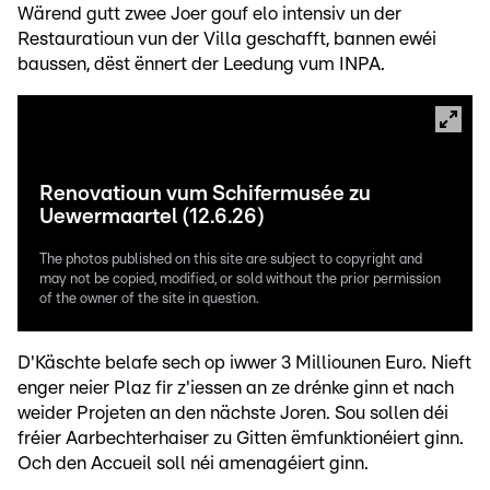
Wärend gutt zwee Joer gouf elo intensiv un der
Restauratioun vun der Villa geschafft, bannen ewéi
baussen, dëst ënnert der Leedung vum INPA.
Renovatioun vum Schifermusée zu
Uewermaartel (12.6.26)
The photos published on this site are subject to copyright and
may not be copied, modified, or sold without the prior permission
of the owner of the site in question.
D'Käschte belafe sech op iwwer 3 Milliounen Euro. Nieft
enger neier Plaz fir z'iessen an ze drénke ginn et nach
weider Projeten an den nächste Joren. Sou sollen déi
fréier Aarbechterhaiser zu Gitten ëmfunktionéiert ginn.
Och den Accueil soll néi amenagéiert ginn.