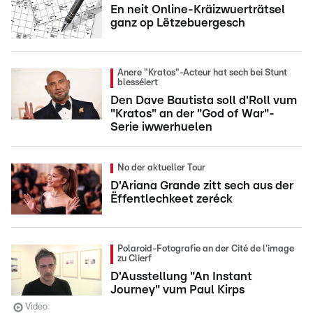
En neit Online-Kräizwuerträtsel
ganz op Lëtzebuergesch
Anere "Kratos"-Acteur hat sech bei Stunt
blesséiert
Den Dave Bautista soll d'Roll vum
"Kratos" an der "God of War"-
Serie iwwerhuelen
No der aktueller Tour
D'Ariana Grande zitt sech aus der
Ëffentlechkeet zeréck
Polaroid-Fotografie an der Cité de l'image
zu Clierf
D'Ausstellung "An Instant
Journey" vum Paul Kirps
Video