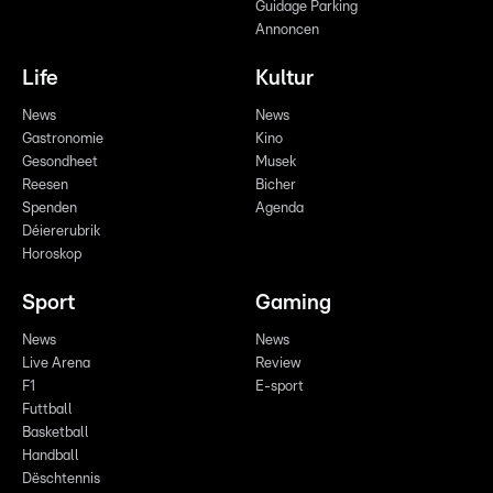
Guidage Parking
Annoncen
Life
Kultur
News
News
Gastronomie
Kino
Gesondheet
Musek
Reesen
Bicher
Spenden
Agenda
Déiererubrik
Horoskop
Sport
Gaming
News
News
Live Arena
Review
F1
E-sport
Futtball
Basketball
Handball
Dëschtennis