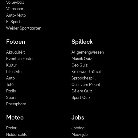
Volleyball
Vëlossport
Auto-Moto
E-Sport
Weider Sportaarten
Fotoen
Spilleck
Aktualitéit
Allgemengwëssen
Events a Fester
Musek Quiz
Kultur
Geo Quiz
Lifestyle
Kräizwuerträtsel
Auto
Sproochespill
Télé
Quiz vum Mount
Radio
Déiere Quiz
Sport
Sport Quiz
Pressphoto
Meteo
Jobs
Radar
Jobdag
Nidderschléi
Moovijob