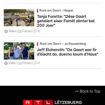
Rock am Gaart - Hesper
Tanja Forette: "Dëse Gaart
gehéiert eiser Famill zënter bal
200 Joer"
Video
Fotoen
0
Rock am Gaart – zu Gousseldeng
Jeff Elcheroth: "De Gaart war fir
d’éischt do, duerno koum d’Haus"
Video
Fotoen
4
Back to Top