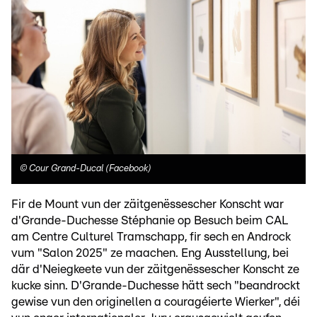
©
Cour Grand-Ducal (Facebook)
Fir de Mount vun der zäitgenëssescher Konscht war
d'Grande-Duchesse Stéphanie op Besuch beim CAL
am Centre Culturel Tramschapp, fir sech en Androck
vum "Salon 2025" ze maachen. Eng Ausstellung, bei
där d'Neiegkeete vun der zäitgenëssescher Konscht ze
kucke sinn. D'Grande-Duchesse hätt sech "beandrockt
gewise vun den originellen a couragéierte Wierker", déi