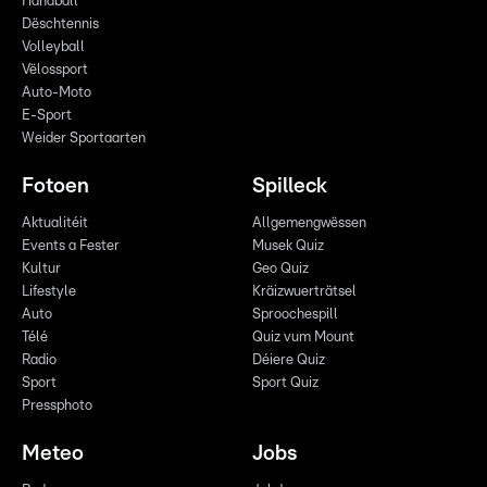
Handball
Dëschtennis
Volleyball
Vëlossport
Auto-Moto
E-Sport
Weider Sportaarten
Fotoen
Spilleck
Aktualitéit
Allgemengwëssen
Events a Fester
Musek Quiz
Kultur
Geo Quiz
Lifestyle
Kräizwuerträtsel
Auto
Sproochespill
Télé
Quiz vum Mount
Radio
Déiere Quiz
Sport
Sport Quiz
Pressphoto
Meteo
Jobs