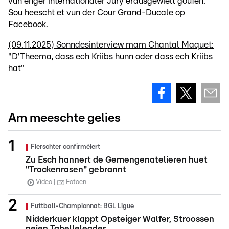
vun enger internationaler Jury erausgewielt goufen.
Sou heescht et vun der Cour Grand-Ducale op
Facebook.
(09.11.2025) Sonndesinterview mam Chantal Maquet:
"D'Theema, dass ech Kriibs hunn oder dass ech Kriibs
hat"
Am meeschte gelies
Fierschter confirméiert
Zu Esch hannert de Gemengenatelieren huet
"Trockenrasen" gebrannt
Video
Fotoen
Futtball-Championnat: BGL Ligue
Nidderkuer klappt Opsteiger Walfer, Stroossen
neien Tabelleleader