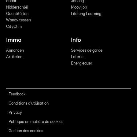
Radar
Jobdag
Nidderschléi
Moovijob
Quantitéiten
Lifelong Learning
Wandvitessen
CityClim
Immo
Info
Annoncen
Services de garde
Artikelen
Loterie
Energieauer
Feedback
Conditions d'utilisation
Privacy
Politique en matière de cookies
Gestion des cookies