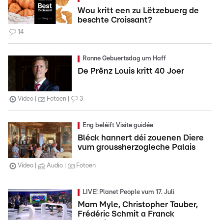
Wou kritt een zu Lëtzebuerg de
beschte Croissant?
14
Ronne Gebuertsdag um Haff
De Prënz Louis kritt 40 Joer
Video
Fotoen
3
Eng beléift Visite guidée
Bléck hannert déi zouenen Diere
vum groussherzogleche Palais
Video
Audio
Fotoen
LIVE! Planet People vum 17. Juli
Mam Myle, Christopher Tauber,
Frédéric Schmit a Franck