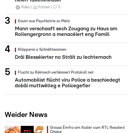
Video
Fotoen
5
Koum aus Psychiatrie zu Metz
Mann verschaaft sech Zougang zu Haus am
Rollengergronn a menacéiert eng Famill
Kläpperei a Schnëttwonnen
Dräi Blesséierter no Sträit zu Iechternach
Flucht zu Réimech verhënnert Protokoll net
Automobilist flücht viru Police a beschiedegt
dobäi muttwëlleg e Policegefier
Weider News
Grouss Ëmfro am Kader vum RTL Readers'
Choice