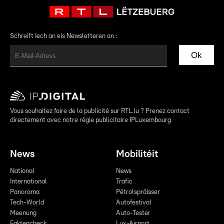
Schreift Iech an eis Newsletteren an :
Ok
Vous souhaitez faire de la publicité sur RTL.lu ? Prenez contact
directement avec notre régie publicitaire IPLuxembourg
News
Mobilitéit
National
News
International
Trafic
Panorama
Pëtrolspräisser
Tech-World
Autofestival
Meenung
Auto-Tester
Faktencheck
Lux-Airport