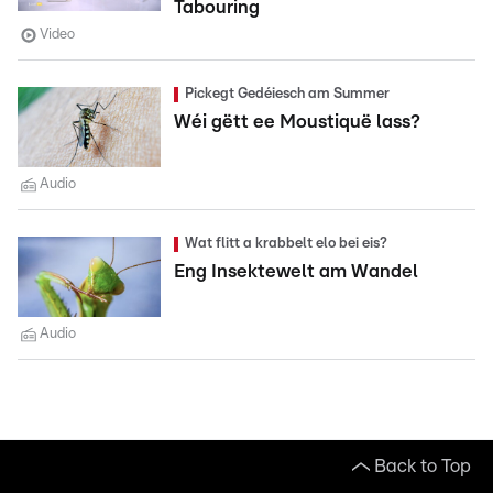
Tabouring
Video
Pickegt Gedéiesch am Summer
Wéi gëtt ee Moustiquë lass?
Audio
Wat flitt a krabbelt elo bei eis?
Eng Insektewelt am Wandel
Audio
Back to Top