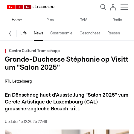
Home
Play
Télé
Radio
Life
News
Gastronomie
Gesondheet
Reesen
Spe
Centre Culturel Tramschapp
Grande-Duchesse Stéphanie op Visitt
um "Salon 2025"
RTL Lëtzebuerg
En Dënschdeg huet d'Ausstellung "Salon 2025" vum
Cercle Artistique de Luxembourg (CAL)
groussherzogleche Besuch kritt.
Update:
15.12.2025 22:48