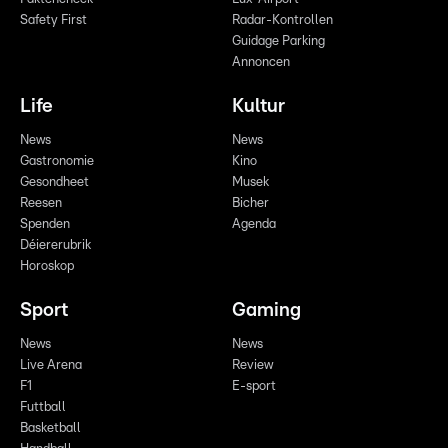
Safety First
Radar-Kontrollen
Guidage Parking
Annoncen
Life
Kultur
News
News
Gastronomie
Kino
Gesondheet
Musek
Reesen
Bicher
Spenden
Agenda
Déiererubrik
Horoskop
Sport
Gaming
News
News
Live Arena
Review
F1
E-sport
Futtball
Basketball