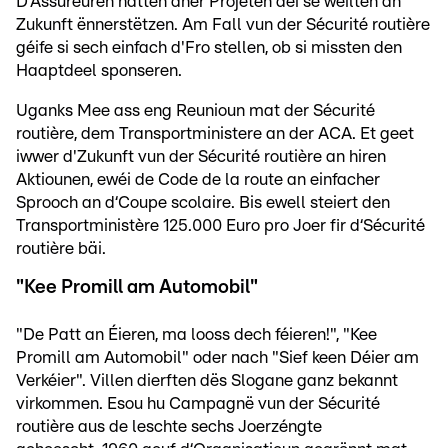
D‘Assureuren hätten aner Projeten déi se wéilten an
Zukunft ënnerstëtzen. Am Fall vun der Sécurité routière
géife si sech einfach d'Fro stellen, ob si missten den
Haaptdeel sponseren.
Uganks Mee ass eng Reunioun mat der Sécurité
routière, dem Transportministere an der ACA. Et geet
iwwer d'Zukunft vun der Sécurité routière an hiren
Aktiounen, ewéi de Code de la route an einfacher
Sprooch an d‘Coupe scolaire. Bis ewell steiert den
Transportministère 125.000 Euro pro Joer fir d‘Sécurité
routière bäi.
"Kee Promill am Automobil"
"De Patt an Éieren, ma looss dech féieren!", "Kee
Promill am Automobil" oder nach "Sief keen Déier am
Verkéier". Villen dierften dës Slogane ganz bekannt
virkommen. Esou hu Campagnë vun der Sécurité
routière aus de leschte sechs Joerzéngte