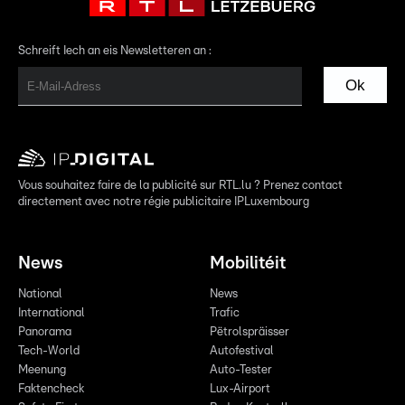
Schreift Iech an eis Newsletteren an :
Ok
Vous souhaitez faire de la publicité sur RTL.lu ? Prenez contact
directement avec notre régie publicitaire IPLuxembourg
News
Mobilitéit
National
News
International
Trafic
Panorama
Pëtrolspräisser
Tech-World
Autofestival
Meenung
Auto-Tester
Faktencheck
Lux-Airport