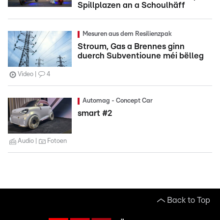
Spillplazen an a Schoulhäff
Mesuren aus dem Resilienzpak
Stroum, Gas a Brennes ginn
duerch Subventioune méi bëlleg
Video
4
Automag - Concept Car
smart #2
Audio
Fotoen
Back to Top