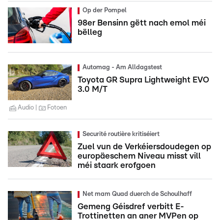
Op der Pompel
98er Bensinn gëtt nach emol méi
bëlleg
Automag - Am Alldagstest
Toyota GR Supra Lightweight EVO
3.0 M/T
Audio
Fotoen
Securité routière kritiséiert
Zuel vun de Verkéiersdoudegen op
europäeschem Niveau misst vill
méi staark erofgoen
Net mam Quad duerch de Schoulhaff
Gemeng Géisdref verbitt E-
Trottinetten an aner MVPen op