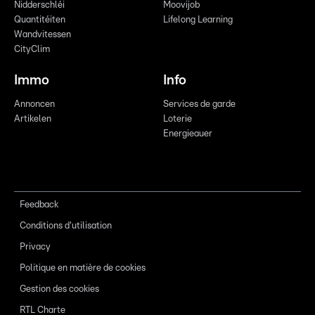
Nidderschléi
Moovijob
Quantitéiten
Lifelong Learning
Wandvitessen
CityClim
Immo
Info
Annoncen
Services de garde
Artikelen
Loterie
Energieauer
Feedback
Conditions d'utilisation
Privacy
Politique en matière de cookies
Gestion des cookies
RTL Charte