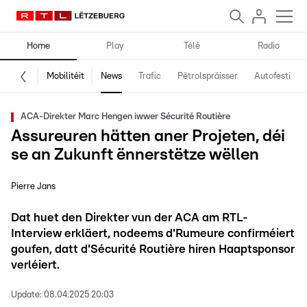
Home
Play
Télé
Radio
Mobilitéit
News
Trafic
Pëtrolspräisser
Autofestival
ACA-Direkter Marc Hengen iwwer Sécurité Routière
Assureuren hätten aner Projeten, déi
se an Zukunft ënnerstëtze wëllen
Pierre Jans
Dat huet den Direkter vun der ACA am RTL-
Interview erkläert, nodeems d'Rumeure confirméiert
goufen, datt d'Sécurité Routière hiren Haaptsponsor
verléiert.
Update:
08.04.2025 20:03