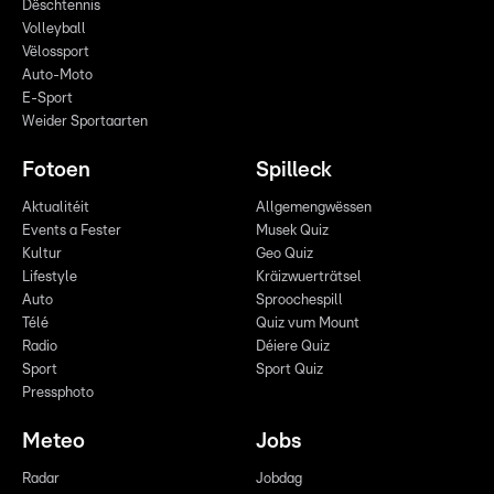
Dëschtennis
Volleyball
Vëlossport
Auto-Moto
E-Sport
Weider Sportaarten
Fotoen
Spilleck
Aktualitéit
Allgemengwëssen
Events a Fester
Musek Quiz
Kultur
Geo Quiz
Lifestyle
Kräizwuerträtsel
Auto
Sproochespill
Télé
Quiz vum Mount
Radio
Déiere Quiz
Sport
Sport Quiz
Pressphoto
Meteo
Jobs
Radar
Jobdag