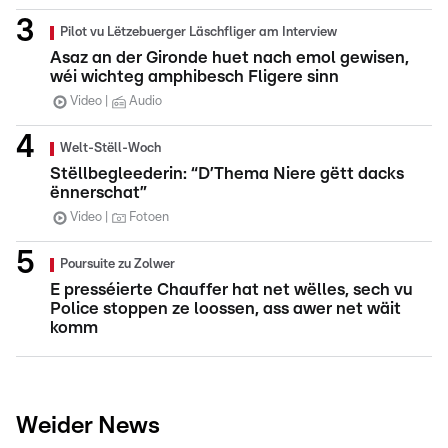
Pilot vu Lëtzebuerger Läschfliger am Interview
Asaz an der Gironde huet nach emol gewisen,
wéi wichteg amphibesch Fligere sinn
Video
Audio
Welt-Stëll-Woch
Stëllbegleederin: “D’Thema Niere gëtt dacks
ënnerschat”
Video
Fotoen
Poursuite zu Zolwer
E presséierte Chauffer hat net wëlles, sech vu
Police stoppen ze loossen, ass awer net wäit
komm
Weider News