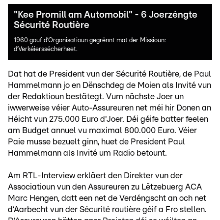
"Kee Promill am Automobil" - 6 Joerzéngte
Sécurité Routière
1960 gouf d‘Organisatioun gegrënnt mat der Missioun:
d‘Verkéierssécherheet.
Dat hat de President vun der Sécurité Routière, de Paul
Hammelmann jo en Dënschdeg de Moien als Invité vun
der Redaktioun bestätegt. Vum nächste Joer un
iwwerweise véier Auto-Assureuren net méi hir Donen an
Héicht vun 275.000 Euro d'Joer. Déi géife batter feelen
am Budget annuel vu maximal 800.000 Euro. Véier
Paie musse bezuelt ginn, huet de President Paul
Hammelmann als Invité um Radio betount.
Am RTL-Interview erkläert den Direkter vun der
Associatioun vun den Assureuren zu Lëtzebuerg ACA
Marc Hengen, datt een net de Verdéngscht an och net
d‘Aarbecht vun der Sécurité routière géif a Fro stellen.