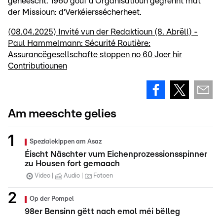
geheescht. 1960 gouf d‘Organisatioun gegrënnt mat
der Missioun: d‘Verkéierssécherheet.
(08.04.2025) Invité vun der Redaktioun (8. Abrëll) -
Paul Hammelmann: Sécurité Routière:
Assurancëgesellschafte stoppen no 60 Joer hir
Contributiounen
Am meeschte gelies
Spezialekippen am Asaz
Éischt Näschter vum Eichenprozessionsspinner
zu Housen fort gemaach
Video
Audio
Fotoen
Op der Pompel
98er Bensinn gëtt nach emol méi bëlleg