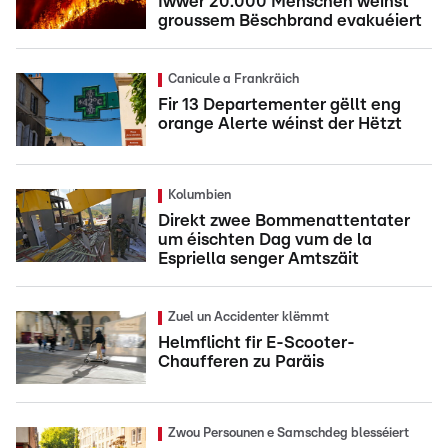
Iwwer 20.000 Mënschen wéinst
groussem Bëschbrand evakuéiert
Canicule a Frankräich
Fir 13 Departementer gëllt eng
orange Alerte wéinst der Hëtzt
Kolumbien
Direkt zwee Bommenattentater
um éischten Dag vum de la
Espriella senger Amtszäit
Zuel un Accidenter klëmmt
Helmflicht fir E-Scooter-
Chaufferen zu Paräis
Zwou Persounen e Samschdeg blesséiert