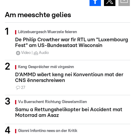
Am meeschte gelies
Lëtzebuergesch Wuerzele feieren
De Philip Crowther war fir RTL um "Luxembourg
Fest" am US-Bundesstaat Wisconsin
Video
Audio
Keng Gespréicher méi virgesinn
D'AMMD wäert keng nei Konventioun mat der
CNS ënnerschreiwen
27
Vu Buerschent Richtung Giewelsmillen
Samu a Rettungshelikopter bei Accident mat
Motorrad am Asaz
Gianni Infantino nees an der Kritik