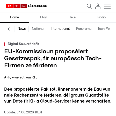
Home
Play
Télé
Radio
News
National
International
Panorama
Tech-World
Digital Souveränitéit
EU-Kommissioun proposéiert
Gesetzespak, fir europäesch Tech-
Firmen ze fërderen
AFP, iwwersat vun RTL
Dee proposéierte Pak soll ënner anerem de Bau vun
neie Rechenzentre fërderen, déi grouss Quantitéite
vun Date fir KI- a Cloud-Servicer kënne verschaffen.
Update:
04.06.2026 10:31