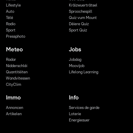
Lifestyle
Kräizwuerträtsel
Auto
Sproochespill
Télé
Quiz vum Mount
Radio
Déiere Quiz
Sport
Sport Quiz
Pressphoto
Meteo
Jobs
Radar
Jobdag
Nidderschléi
Moovijob
Quantitéiten
Lifelong Learning
Wandvitessen
CityClim
Immo
Info
Annoncen
Services de garde
Artikelen
Loterie
Energieauer