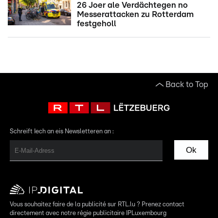
26 Joer ale Verdächtegen no
Messerattacken zu Rotterdam
festgeholl
Back to Top
Schreift Iech an eis Newsletteren an :
Ok
Vous souhaitez faire de la publicité sur RTL.lu ? Prenez contact
directement avec notre régie publicitaire IPLuxembourg