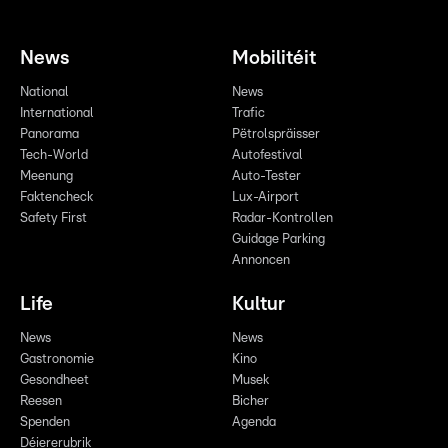
News
Mobilitéit
National
News
International
Trafic
Panorama
Pëtrolspräisser
Tech-World
Autofestival
Meenung
Auto-Tester
Faktencheck
Lux-Airport
Safety First
Radar-Kontrollen
Guidage Parking
Annoncen
Life
Kultur
News
News
Gastronomie
Kino
Gesondheet
Musek
Reesen
Bicher
Spenden
Agenda
Déiererubrik