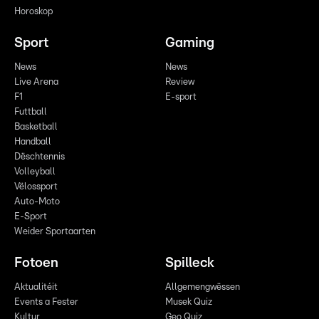
Horoskop
Sport
Gaming
News
News
Live Arena
Review
F1
E-sport
Futtball
Basketball
Handball
Dëschtennis
Volleyball
Vëlossport
Auto-Moto
E-Sport
Weider Sportaarten
Fotoen
Spilleck
Aktualitéit
Allgemengwëssen
Events a Fester
Musek Quiz
Kultur
Geo Quiz