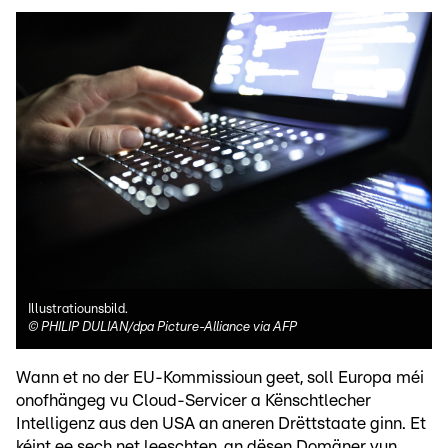
Illustratiounsbild.
©
PHILIP DULIAN/dpa Picture-Alliance via AFP
Wann et no der EU-Kommissioun geet, soll Europa méi
onofhängeg vu Cloud-Servicer a Kënschtlecher
Intelligenz aus den USA an aneren Drëttstaate ginn. Et
kéint ee sech net leeschten, an dësen Domäner vun