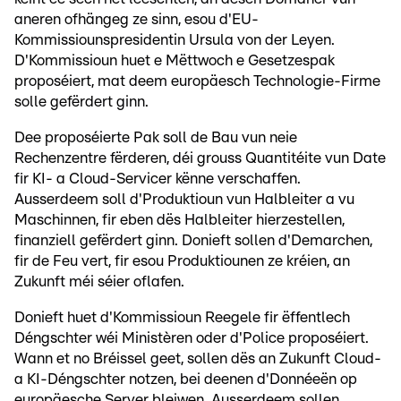
aneren ofhängeg ze sinn, esou d'EU-
Kommissiounspresidentin Ursula von der Leyen.
D'Kommissioun huet e Mëttwoch e Gesetzespak
proposéiert, mat deem europäesch Technologie-Firme
solle gefërdert ginn.
Dee proposéierte Pak soll de Bau vun neie
Rechenzentre fërderen, déi grouss Quantitéite vun Date
fir KI- a Cloud-Servicer kënne verschaffen.
Ausserdeem soll d'Produktioun vun Halbleiter a vu
Maschinnen, fir eben dës Halbleiter hierzestellen,
finanziell gefërdert ginn. Donieft sollen d'Demarchen,
fir de Feu vert, fir esou Produktiounen ze kréien, an
Zukunft méi séier oflafen.
Donieft huet d'Kommissioun Reegele fir ëffentlech
Déngschter wéi Ministèren oder d'Police proposéiert.
Wann et no Bréissel geet, sollen dës an Zukunft Cloud-
a KI-Déngschter notzen, bei deenen d'Donnéeën op
europäesche Server bleiwen. Ausserdeem sollen