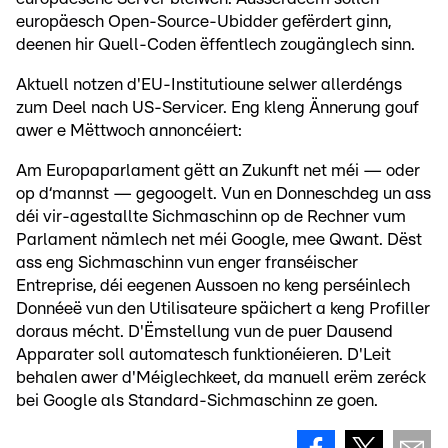
europäesch Open-Source-Ubidder gefërdert ginn,
deenen hir Quell-Coden ëffentlech zougänglech sinn.
Aktuell notzen d'EU-Institutioune selwer allerdéngs
zum Deel nach US-Servicer. Eng kleng Ännerung gouf
awer e Mëttwoch annoncéiert:
Am Europaparlament gëtt an Zukunft net méi — oder
op d‘mannst — gegoogelt. Vun en Donneschdeg un ass
déi vir-agestallte Sichmaschinn op de Rechner vum
Parlament nämlech net méi Google, mee Qwant. Dëst
ass eng Sichmaschinn vun enger franséischer
Entreprise, déi eegenen Aussoen no keng perséinlech
Donnéeë vun den Utilisateure späichert a keng Profiller
doraus mécht. D'Ëmstellung vun de puer Dausend
Apparater soll automatesch funktionéieren. D'Leit
behalen awer d'Méiglechkeet, da manuell erëm zeréck
bei Google als Standard-Sichmaschinn ze goen.