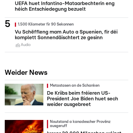
UEFA huet Infantino-Mataarbechterin eng
héich Entschiedegung bezuelt
1.500 Kilometer fir 90 Sekonnen
Vu Schëffleng mam Auto a Spuenien, fir déi
komplett Sonnendäischtert ze gesinn
Audio
Weider News
Metastasen an de Schanken
De Kriibs beim fréieren US-
President Joe Biden huet sech
weider ausgebreet
Noutstand a kanadescher Provënz
ausgeruff