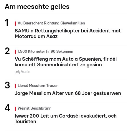
Am meeschte gelies
Vu Buerschent Richtung Giewelsmillen
SAMU a Rettungshelikopter bei Accident mat
Motorrad am Asaz
1.500 Kilometer fir 90 Sekonnen
Vu Schëffleng mam Auto a Spuenien, fir déi
komplett Sonnendäischtert ze gesinn
Audio
Lionel Messi am Trauer
Jorge Messi am Alter vun 68 Joer gestuerwen
Wéinst Bëschbränn
Iwwer 200 Leit um Gardaséi evakuéiert, och
Touristen