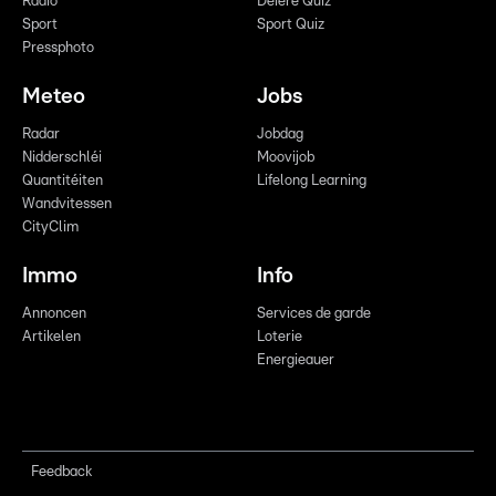
Radio
Déiere Quiz
Sport
Sport Quiz
Pressphoto
Meteo
Jobs
Radar
Jobdag
Nidderschléi
Moovijob
Quantitéiten
Lifelong Learning
Wandvitessen
CityClim
Immo
Info
Annoncen
Services de garde
Artikelen
Loterie
Energieauer
Feedback