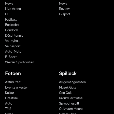
News
News
Live Arena
Review
F1
E-sport
Futtball
Basketball
Handball
Dëschtennis
Volleyball
Vëlossport
Auto-Moto
E-Sport
Weider Sportaarten
Fotoen
Spilleck
Aktualitéit
Allgemengwëssen
Events a Fester
Musek Quiz
Kultur
Geo Quiz
Lifestyle
Kräizwuerträtsel
Auto
Sproochespill
Télé
Quiz vum Mount