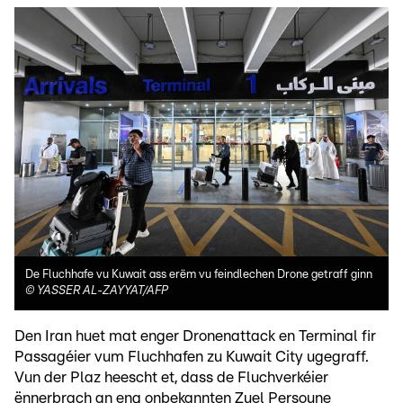
De Fluchhafe vu Kuwait ass erëm vu feindlechen Drone getraff ginn
©
YASSER AL-ZAYYAT/AFP
Den Iran huet mat enger Dronenattack en Terminal fir
Passagéier vum Fluchhafen zu Kuwait City ugegraff.
Vun der Plaz heescht et, dass de Fluchverkéier
ënnerbrach an eng onbekannten Zuel Persoune