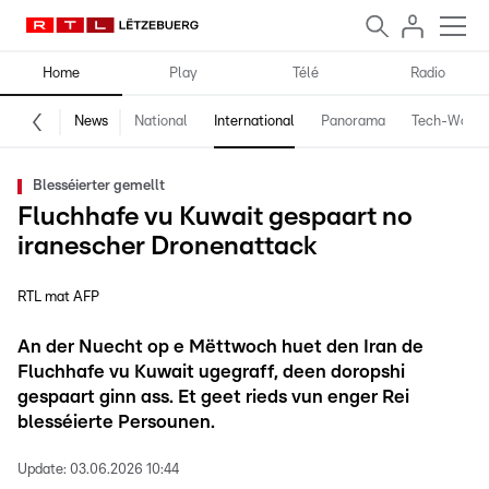
Home
Play
Télé
Radio
News
National
International
Panorama
Tech-World
Blesséierter gemellt
Fluchhafe vu Kuwait gespaart no
iranescher Dronenattack
RTL mat AFP
An der Nuecht op e Mëttwoch huet den Iran de
Fluchhafe vu Kuwait ugegraff, deen doropshi
gespaart ginn ass. Et geet rieds vun enger Rei
blesséierte Persounen.
Update:
03.06.2026 10:44