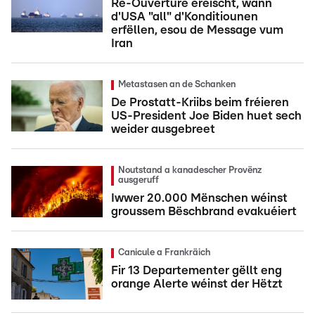
Re-Ouverture eréischt, wann
d'USA "all" d'Konditiounen
erfëllen, esou de Message vum
Iran
Metastasen an de Schanken
De Prostatt-Kriibs beim fréieren
US-President Joe Biden huet sech
weider ausgebreet
Noutstand a kanadescher Provënz
ausgeruff
Iwwer 20.000 Mënschen wéinst
groussem Bëschbrand evakuéiert
Canicule a Frankräich
Fir 13 Departementer gëllt eng
orange Alerte wéinst der Hëtzt