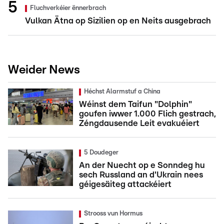
Fluchverkéier ënnerbrach
Vulkan Ätna op Sizilien op en Neits ausgebrach
Weider News
Héchst Alarmstuf a China
Wéinst dem Taifun "Dolphin"
goufen iwwer 1.000 Flich gestrach,
Zéngdausende Leit evakuéiert
5 Doudeger
An der Nuecht op e Sonndeg hu
sech Russland an d'Ukrain nees
géigesäiteg attackéiert
Strooss vun Hormus