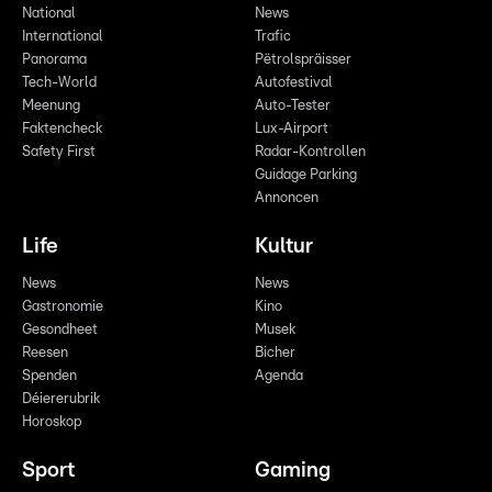
National
News
International
Trafic
Panorama
Pëtrolspräisser
Tech-World
Autofestival
Meenung
Auto-Tester
Faktencheck
Lux-Airport
Safety First
Radar-Kontrollen
Guidage Parking
Annoncen
Life
Kultur
News
News
Gastronomie
Kino
Gesondheet
Musek
Reesen
Bicher
Spenden
Agenda
Déiererubrik
Horoskop
Sport
Gaming