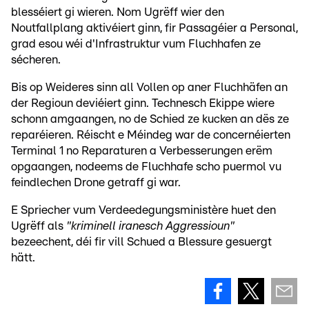
blesséiert gi wieren. Nom Ugrëff wier den
Noutfallplang aktivéiert ginn, fir Passagéier a Personal,
grad esou wéi d'Infrastruktur vum Fluchhafen ze
sécheren.
Bis op Weideres sinn all Vollen op aner Fluchhäfen an
der Regioun deviéiert ginn. Technesch Ekippe wiere
schonn amgaangen, no de Schied ze kucken an dës ze
reparéieren. Réischt e Méindeg war de concernéierten
Terminal 1 no Reparaturen a Verbesserungen erëm
opgaangen, nodeems de Fluchhafe scho puermol vu
feindlechen Drone getraff gi war.
E Spriecher vum Verdeedegungsministère huet den
Ugrëff als
"kriminell iranesch Aggressioun"
bezeechent, déi fir vill Schued a Blessure gesuergt
hätt.