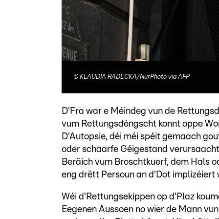
©
KLAUDIA RADECKA/NurPhoto via AFP
D'Fra war e Méindeg vun de Rettungsd
vum Rettungsdéngscht konnt oppe Wonn
D'Autopsie, déi méi spéit gemaach gouf
oder schaarfe Géigestand verursaach
Beräich vum Broschtkuerf, dem Hals od
eng drëtt Persoun an d'Dot implizéiert 
Wéi d'Rettungsekippen op d'Plaz koume
Eegenen Aussoen no wier de Mann vun