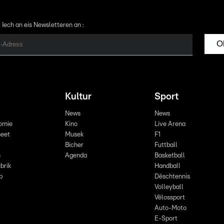
 Iech an eis Newsletteren an :
O
Kultur
Sport
News
News
omie
Kino
Live Arena
eet
Musek
F1
Bicher
Futtball
n
Agenda
Basketball
brik
Handball
p
Dëschtennis
Volleyball
Vëlossport
Auto-Moto
E-Sport