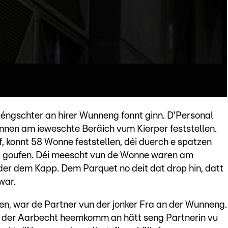
éngschter an hirer Wunneng fonnt ginn. D'Personal
en am ieweschte Beräich vum Kierper feststellen.
, konnt 58 Wonne feststellen, déi duerch e spatzen
t goufen. Déi meescht vun de Wonne waren am
er dem Kapp. Dem Parquet no deit dat drop hin, datt
war.
n, war de Partner vun der jonker Fra an der Wunneng.
 der Aarbecht heemkomm an hätt seng Partnerin vu