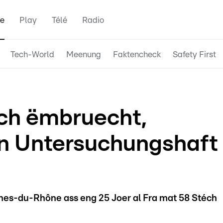
e
Play
Télé
Radio
Tech-World
Meenung
Faktencheck
Safety First
ch ëmbruecht,
an Untersuchungshaft
es-du-Rhône ass eng 25 Joer al Fra mat 58 Stéch