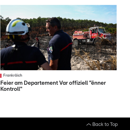
Frankräich
Feier am Departement Var offiziell "ënner
Kontroll"
Back to Top