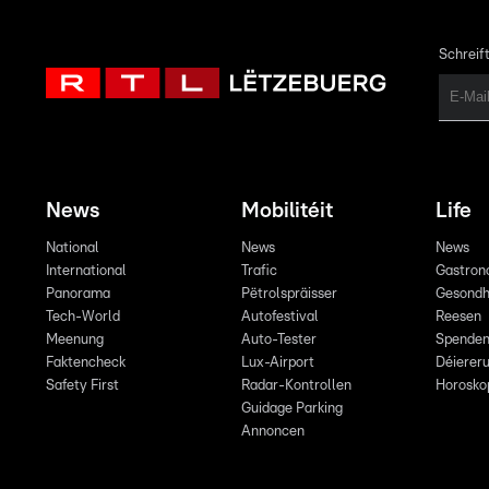
Schreift
News
Mobilitéit
Life
National
News
News
International
Trafic
Gastron
Panorama
Pëtrolspräisser
Gesondh
Tech-World
Autofestival
Reesen
Meenung
Auto-Tester
Spende
Faktencheck
Lux-Airport
Déiereru
Safety First
Radar-Kontrollen
Horosko
Guidage Parking
Annoncen