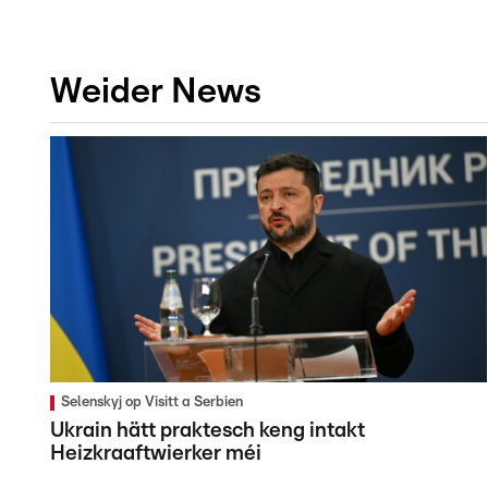
Weider News
Selenskyj op Visitt a Serbien
Ukrain hätt praktesch keng intakt
Heizkraaftwierker méi