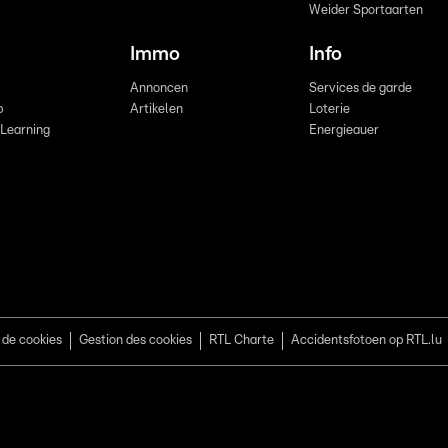
Weider Sportaarten
Immo
Info
Annoncen
Services de garde
b
Artikelen
Loterie
 Learning
Energieauer
 de cookies
Gestion des cookies
RTL Charte
Accidentsfotoen op RTL.lu