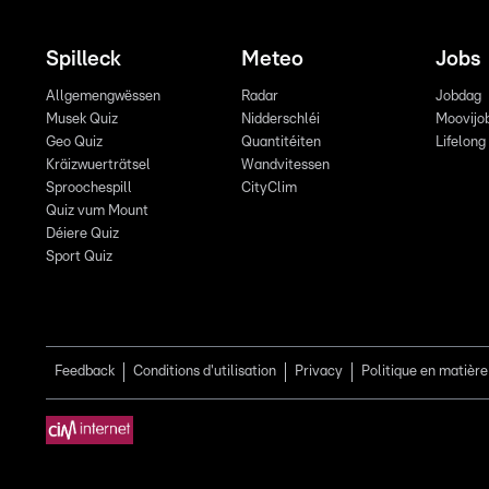
Spilleck
Meteo
Jobs
Allgemengwëssen
Radar
Jobdag
Musek Quiz
Nidderschléi
Moovijo
Geo Quiz
Quantitéiten
Lifelong
Kräizwuerträtsel
Wandvitessen
Sproochespill
CityClim
Quiz vum Mount
Déiere Quiz
Sport Quiz
Feedback
Conditions d'utilisation
Privacy
Politique en matière