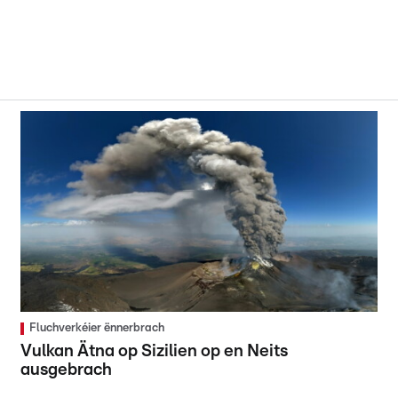
Fluchverkéier ënnerbrach
Vulkan Ätna op Sizilien op en Neits
ausgebrach