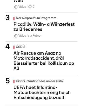
Welt
Video
0
Nei Wäiprouf um Programm
Picadilly: Wäin- a Wënzerfest
zu Briedemes
Video
Fotoen
CGDIS
Air Rescue am Asaz no
Motorradsaccident, dräi
Blesséierter bei Kollisioun op
A3
Gianni Infantino nees an der Kritik
UEFA huet Infantino-
Mataarbechterin eng héich
Entschiedegung bezuelt