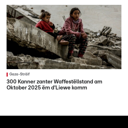
Gaza-Sträif
300 Kanner zanter Waffestëllstand am
Oktober 2025 ëm d'Liewe komm