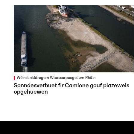
Wéinst niddregem Waasserpeegel um Rhäin
Sonndesverbuet fir Camione gouf plazeweis
opgehuewen