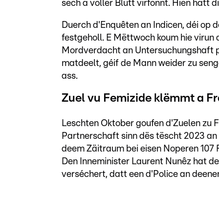
sech a voller Blutt virfonnt. Hien hätt d
Duerch d'Enquêten an Indicen, déi op d
festgeholl. E Mëttwoch koum hie virun
Mordverdacht an Untersuchungshaft pl
matdeelt, géif de Mann weider zu senge
ass.
Zuel vu Femizide klëmmt a F
Leschten Oktober goufen d'Zuelen zu F
Partnerschaft sinn dës tëscht 2023 a
deem Zäitraum bei eisen Noperen 107 
Den Inneminister Laurent Nunêz hat dee
verséchert, datt een d'Police an deene