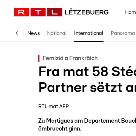
Hom
News
National
International
Panorama
Femizid a Frankräich
Fra mat 58 Sté
Partner sëtzt 
RTL mat AFP
Zu Martigues am Departement Bouch
ëmbruecht ginn.