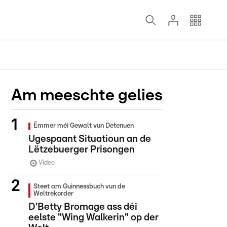
Am meeschte gelies
Ëmmer méi Gewalt vun Detenuen
Ugespaant Situatioun an de
Lëtzebuerger Prisongen
Video
Steet am Guinnessbuch vun de
Weltrekorder
D'Betty Bromage ass déi
eelste "Wing Walkerin" op der