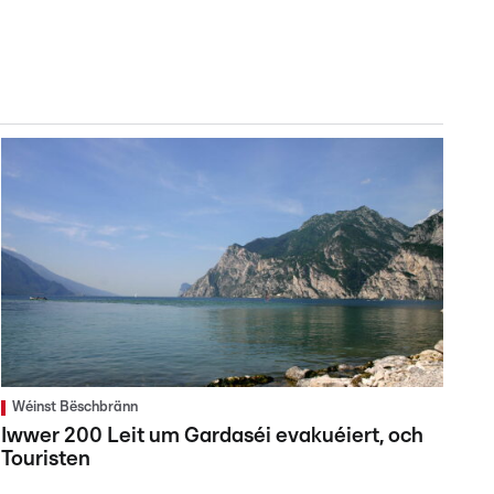
Wéinst Bëschbränn
Iwwer 200 Leit um Gardaséi evakuéiert, och
Touristen