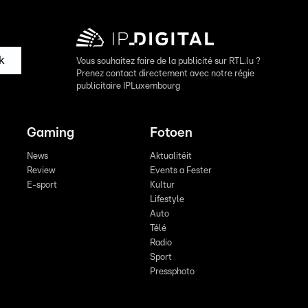
k
Vous souhaitez faire de la publicité sur RTL.lu ?
Prenez contact directement avec notre régie
publicitaire IPLuxembourg
Gaming
Fotoen
News
Aktualitéit
Review
Events a Fester
E-sport
Kultur
Lifestyle
Auto
Télé
Radio
Sport
Pressphoto