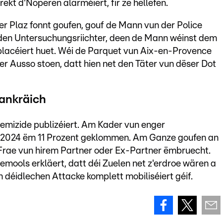
irekt d'Noperen alarméiert, fir ze hëllefen.
er Plaz fonnt goufen, gouf de Mann vun der Police
 den Untersuchungsriichter, deen de Mann wéinst dem
acéiert huet. Wéi de Parquet vun Aix-en-Provence
r Ausso stoen, datt hien net den Täter vun dëser Dot
rankräich
emizide publizéiert. Am Kader vun enger
n 2024 ëm 11 Prozent geklommen. Am Ganze goufen an
Frae vun hirem Partner oder Ex-Partner ëmbruecht.
mools erkläert, datt déi Zuelen net z'erdroe wären a
n déidlechen Attacke komplett mobiliséiert géif.