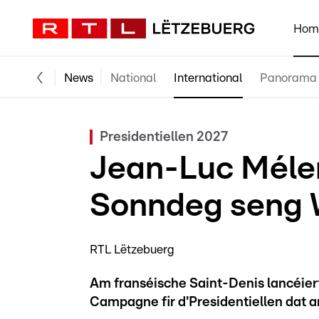
Hom
News
National
International
Panorama
Presidentiellen 2027
Jean-Luc Méle
Sonndeg seng
RTL Lëtzebuerg
Am franséische Saint-Denis lancéie
Campagne fir d'Presidentiellen dat a