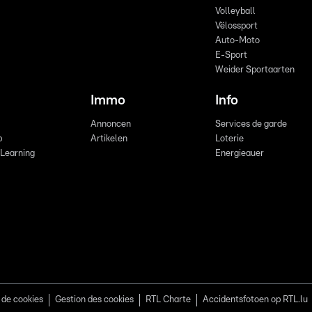
Volleyball
Vëlossport
Auto-Moto
E-Sport
Weider Sportaarten
Immo
Info
Annoncen
Services de garde
b
Artikelen
Loterie
 Learning
Energieauer
 de cookies
Gestion des cookies
RTL Charte
Accidentsfotoen op RTL.lu