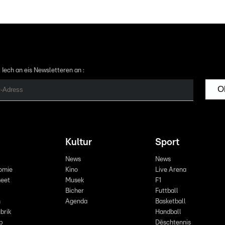
 Iech an eis Newsletteren an :
O
Kultur
Sport
News
News
omie
Kino
Live Arena
eet
Musek
F1
Bicher
Futtball
n
Agenda
Basketball
brik
Handball
p
Dëschtennis