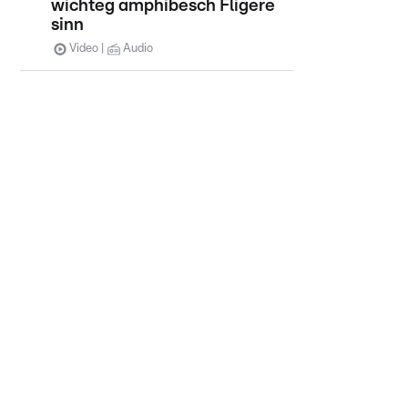
wichteg amphibesch Fligere
sinn
Video
Audio