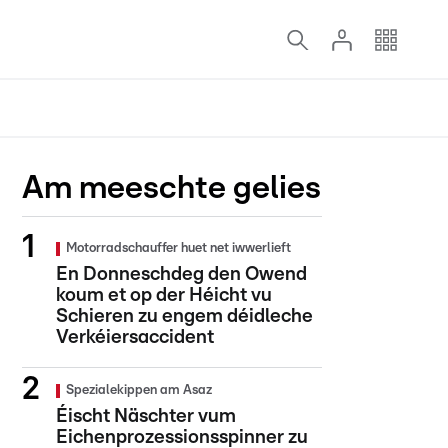
Am meeschte gelies
Motorradschauffer huet net iwwerlieft
En Donneschdeg den Owend
koum et op der Héicht vu
Schieren zu engem déidleche
Verkéiersaccident
Spezialekippen am Asaz
Éischt Näschter vum
Eichenprozessionsspinner zu