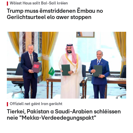
Wäisst Haus sollt Bal-Sall kréien
Trump muss ëmstriddenen Ëmbau no
Geriichtsurteel elo awer stoppen
Offiziell net géint Iran geriicht
Tierkei, Pakistan a Saudi-Arabien schléissen
neie "Mekka-Verdeedegungspakt"