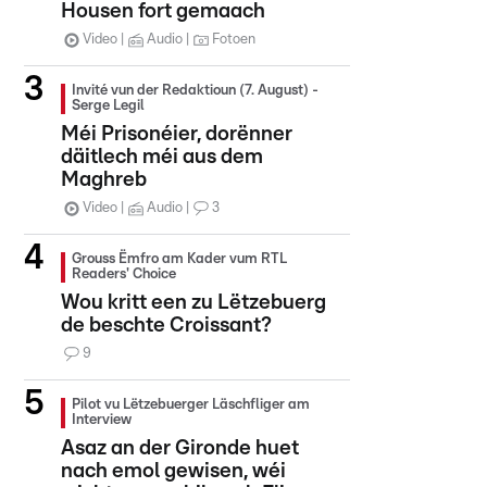
Housen fort gemaach
Video
Audio
Fotoen
Invité vun der Redaktioun (7. August) -
Serge Legil
Méi Prisonéier, dorënner
däitlech méi aus dem
Maghreb
Video
Audio
3
Grouss Ëmfro am Kader vum RTL
Readers' Choice
Wou kritt een zu Lëtzebuerg
de beschte Croissant?
9
Pilot vu Lëtzebuerger Läschfliger am
Interview
Asaz an der Gironde huet
nach emol gewisen, wéi