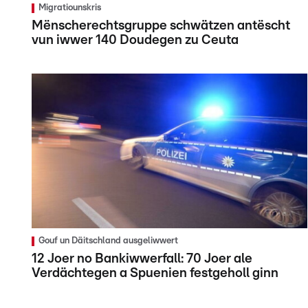
Migratiounskris
Mënscherechtsgruppe schwätzen antëscht
vun iwwer 140 Doudegen zu Ceuta
Gouf un Däitschland ausgeliwwert
12 Joer no Bankiwwerfall: 70 Joer ale
Verdächtegen a Spuenien festgeholl ginn