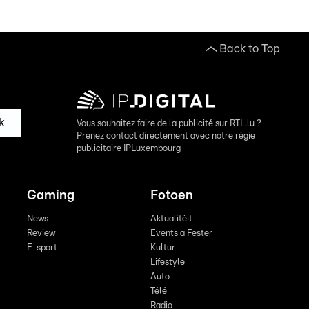
Back to Top
k
Vous souhaitez faire de la publicité sur RTL.lu ?
Prenez contact directement avec notre régie
publicitaire IPLuxembourg
Gaming
Fotoen
News
Aktualitéit
Review
Events a Fester
E-sport
Kultur
Lifestyle
Auto
Télé
Radio