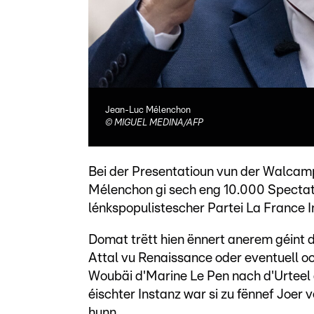
Jean-Luc Mélenchon
©
MIGUEL MEDINA/AFP
Bei der Presentatioun vun der Walcam
Mélenchon gi sech eng 10.000 Spectat
lénkspopulistescher Partei La France In
Domat trëtt hien ënnert anerem géint d
Attal vu Renaissance oder eventuell 
Woubäi d'Marine Le Pen nach d'Urteel
éischter Instanz war si zu fënnef Joer 
hunn.