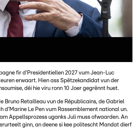
pagne fir d'Presidentiellen 2027 vum Jean-Luc
euren erwaart. Hien ass Spëtzekandidat vun der
soumise, déi hie viru ronn 10 Joer gegrënnt huet.
e Bruno Retailleau vun de Républicains, de Gabriel
och d'Marine Le Pen vum Rassemblement national un.
 am Appellsprozess uganks Juli muss ofwaarden. An
verurteelt ginn, an deene si kee politescht Mandat dierf