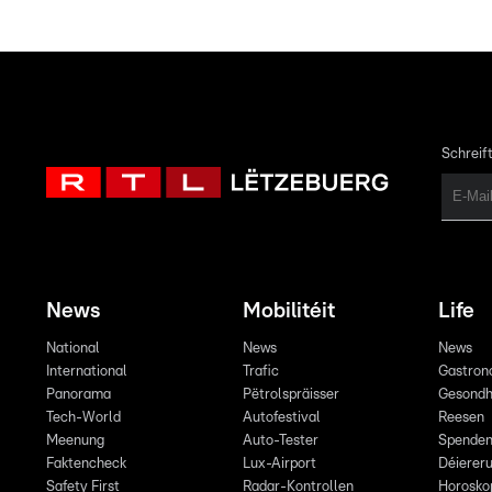
Schreift
News
Mobilitéit
Life
National
News
News
International
Trafic
Gastron
Panorama
Pëtrolspräisser
Gesondh
Tech-World
Autofestival
Reesen
Meenung
Auto-Tester
Spende
Faktencheck
Lux-Airport
Déiereru
Safety First
Radar-Kontrollen
Horosko