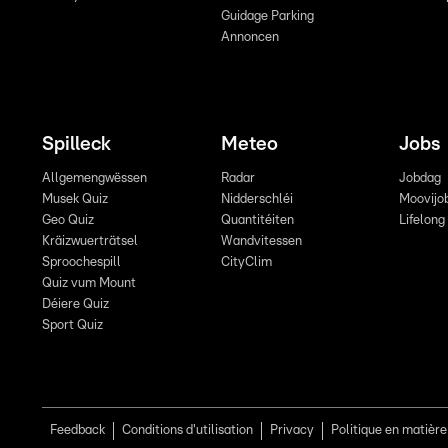
Guidage Parking
Annoncen
Spilleck
Meteo
Jobs
Allgemengwëssen
Radar
Jobdag
Musek Quiz
Nidderschléi
Moovijo
Geo Quiz
Quantitéiten
Lifelong
Kräizwuerträtsel
Wandvitessen
Sproochespill
CityClim
Quiz vum Mount
Déiere Quiz
Sport Quiz
Feedback
Conditions d'utilisation
Privacy
Politique en matière