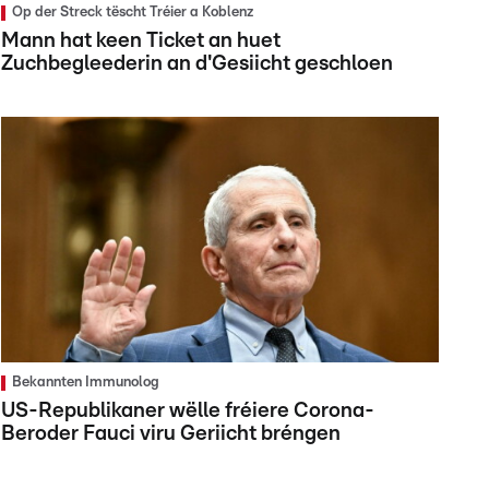
Op der Streck tëscht Tréier a Koblenz
Mann hat keen Ticket an huet
Zuchbegleederin an d'Gesiicht geschloen
Bekannten Immunolog
US-Republikaner wëlle fréiere Corona-
Beroder Fauci viru Geriicht bréngen