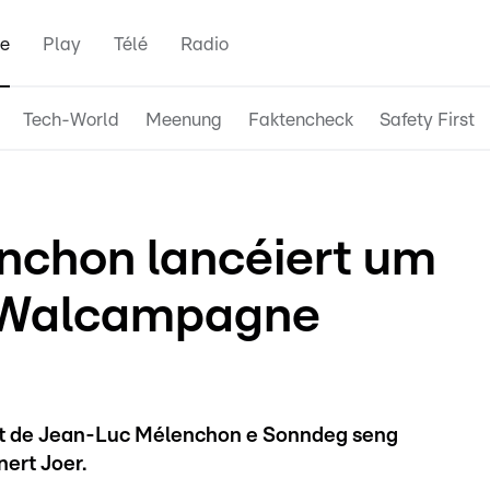
e
Play
Télé
Radio
Tech-World
Meenung
Faktencheck
Safety First
nchon lancéiert um
 Walcampagne
rt de Jean-Luc Mélenchon e Sonndeg seng
nert Joer.