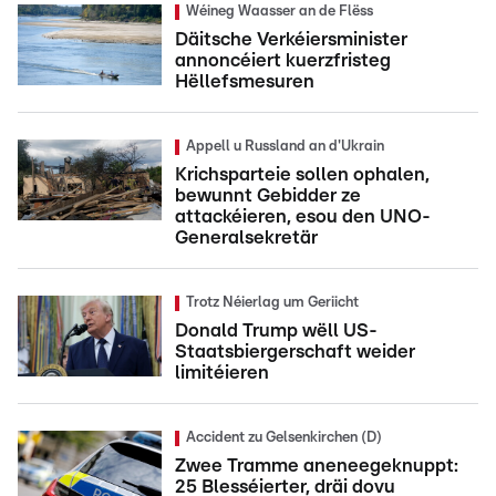
Wéineg Waasser an de Flëss
Däitsche Verkéiersminister
annoncéiert kuerzfristeg
Hëllefsmesuren
Appell u Russland an d'Ukrain
Krichsparteie sollen ophalen,
bewunnt Gebidder ze
attackéieren, esou den UNO-
Generalsekretär
Trotz Néierlag um Geriicht
Donald Trump wëll US-
Staatsbiergerschaft weider
limitéieren
Accident zu Gelsenkirchen (D)
Zwee Tramme aneneegeknuppt:
25 Blesséierter, dräi dovu