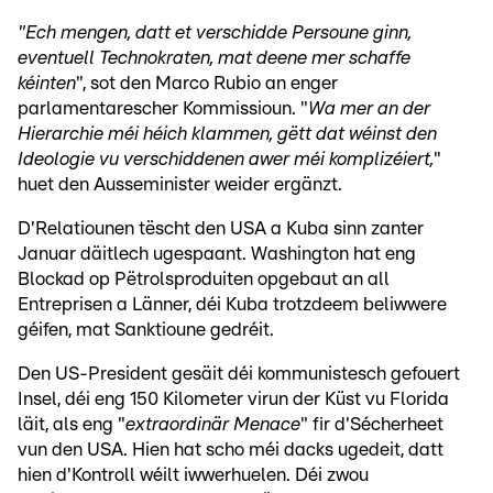
"Ech mengen, datt et verschidde Persoune ginn,
eventuell Technokraten, mat deene mer schaffe
kéinten
", sot den Marco Rubio an enger
parlamentarescher Kommissioun. "
Wa mer an der
Hierarchie méi héich klammen, gëtt dat wéinst den
Ideologie vu verschiddenen awer méi komplizéiert,
"
huet den Ausseminister weider ergänzt.
D'Relatiounen tëscht den USA a Kuba sinn zanter
Januar däitlech ugespaant. Washington hat eng
Blockad op Pëtrolsproduiten opgebaut an all
Entreprisen a Länner, déi Kuba trotzdeem beliwwere
géifen, mat Sanktioune gedréit.
Den US-President gesäit déi kommunistesch gefouert
Insel, déi eng 150 Kilometer virun der Küst vu Florida
läit, als eng "
extraordinär Menace
" fir d'Sécherheet
vun den USA. Hien hat scho méi dacks ugedeit, datt
hien d'Kontroll wéilt iwwerhuelen. Déi zwou