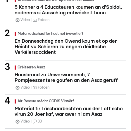
5 Kanner a 4 Educateuren koumen an d'Spidol,
nodeems si Ausschlag entwéckelt hunn
Video
Fotoen
Motorradschauffer huet net iwwerlieft
En Donneschdeg den Owend koum et op der
Héicht vu Schieren zu engem déidleche
Verkéiersaccident
Gréisseren Asaz
Hausbrand zu Uewerwampech, 7
Pompjeeszentere goufen an den Asaz geruff
Video
Fotoen
Air Rescue mécht CGDIS Virwërf
Material fir Läschaarbechten aus der Loft scho
virun 20 Joer kaf, war awer ni am Asaz
Video
33