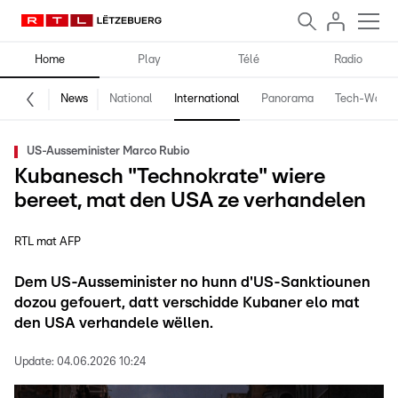
Home
Play
Télé
Radio
News
National
International
Panorama
Tech-World
US-Ausseminister Marco Rubio
Kubanesch "Technokrate" wiere
bereet, mat den USA ze verhandelen
RTL mat AFP
Dem US-Ausseminister no hunn d'US-Sanktiounen
dozou gefouert, datt verschidde Kubaner elo mat
den USA verhandele wëllen.
Update:
04.06.2026 10:24