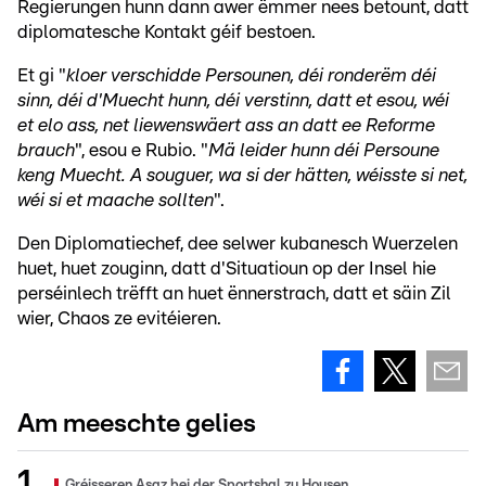
Regierungen hunn dann awer ëmmer nees betount, datt
diplomatesche Kontakt géif bestoen.
Et gi "
kloer verschidde Persounen, déi ronderëm déi
sinn, déi d'Muecht hunn, déi verstinn, datt et esou, wéi
et elo ass, net liewenswäert ass an datt ee Reforme
brauch
", esou e Rubio. "
Mä leider hunn déi Persoune
keng Muecht. A souguer, wa si der hätten, wéisste si net,
wéi si et maache sollten
".
Den Diplomatiechef, dee selwer kubanesch Wuerzelen
huet, huet zouginn, datt d'Situatioun op der Insel hie
perséinlech trëfft an huet ënnerstrach, datt et säin Zil
wier, Chaos ze evitéieren.
Am meeschte gelies
Gréisseren Asaz bei der Sportshal zu Housen