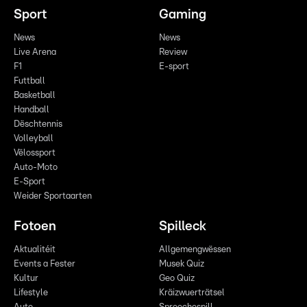
Sport
Gaming
News
News
Live Arena
Review
F1
E-sport
Futtball
Basketball
Handball
Dëschtennis
Volleyball
Vëlossport
Auto-Moto
E-Sport
Weider Sportaarten
Fotoen
Spilleck
Aktualitéit
Allgemengwëssen
Events a Fester
Musek Quiz
Kultur
Geo Quiz
Lifestyle
Kräizwuerträtsel