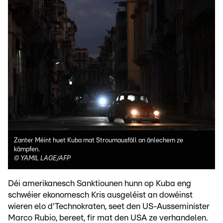
Zanter Méint huet Kuba mat Stroumausfäll an änlechem ze
kämpfen.
©
YAMIL LAGE/AFP
Déi amerikanesch Sanktiounen hunn op Kuba eng
schwéier ekonomesch Kris ausgeléist an dowéinst
wieren elo d'Technokraten, seet den US-Ausseminister
Marco Rubio, bereet, fir mat den USA ze verhandelen.