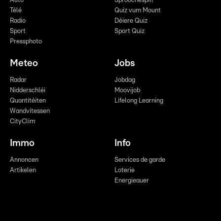
Auto
Sproochespill
Télé
Quiz vum Mount
Radio
Déiere Quiz
Sport
Sport Quiz
Pressphoto
Meteo
Jobs
Radar
Jobdag
Nidderschléi
Moovijob
Quantitéiten
Lifelong Learning
Wandvitessen
CityClim
Immo
Info
Annoncen
Services de garde
Artikelen
Loterie
Energieauer