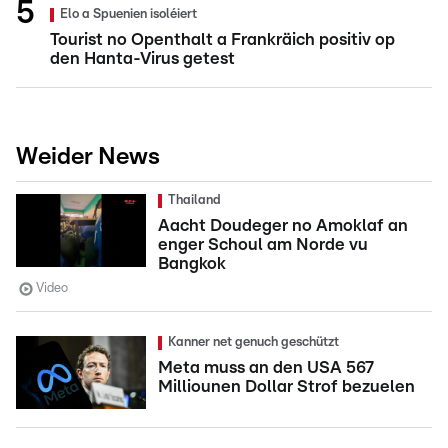
Elo a Spuenien isoléiert
Tourist no Openthalt a Frankräich positiv op
den Hanta-Virus getest
Weider News
Thailand
Aacht Doudeger no Amoklaf an
enger Schoul am Norde vu
Bangkok
Video
Kanner net genuch geschützt
Meta muss an den USA 567
Milliounen Dollar Strof bezuelen