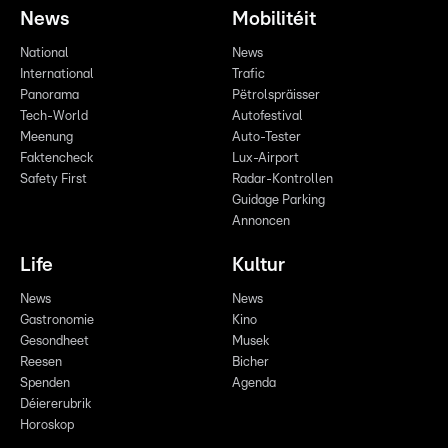
News
Mobilitéit
National
News
International
Trafic
Panorama
Pëtrolspräisser
Tech-World
Autofestival
Meenung
Auto-Tester
Faktencheck
Lux-Airport
Safety First
Radar-Kontrollen
Guidage Parking
Annoncen
Life
Kultur
News
News
Gastronomie
Kino
Gesondheet
Musek
Reesen
Bicher
Spenden
Agenda
Déiererubrik
Horoskop