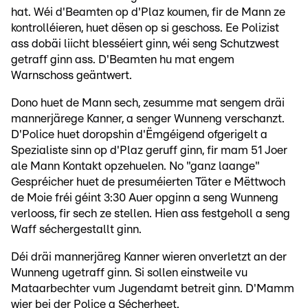
hat. Wéi d'Beamten op d'Plaz koumen, fir de Mann ze
kontrolléieren, huet dësen op si geschoss. Ee Polizist
ass dobäi liicht blesséiert ginn, wéi seng Schutzwest
getraff ginn ass. D'Beamten hu mat engem
Warnschoss geäntwert.
Dono huet de Mann sech, zesumme mat sengem dräi
mannerjärege Kanner, a senger Wunneng verschanzt.
D'Police huet doropshin d'Ëmgéigend ofgerigelt a
Spezialiste sinn op d'Plaz geruff ginn, fir mam 51 Joer
ale Mann Kontakt opzehuelen. No "ganz laange"
Gespréicher huet de presuméierten Täter e Mëttwoch
de Moie fréi géint 3:30 Auer opginn a seng Wunneng
verlooss, fir sech ze stellen. Hien ass festgeholl a seng
Waff séchergestallt ginn.
Déi dräi mannerjäreg Kanner wieren onverletzt an der
Wunneng ugetraff ginn. Si sollen einstweile vu
Mataarbechter vum Jugendamt betreit ginn. D'Mamm
wier bei der Police a Sécherheet.