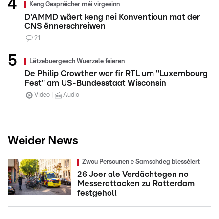
Keng Gespréicher méi virgesinn
D'AMMD wäert keng nei Konventioun mat der
CNS ënnerschreiwen
21
Lëtzebuergesch Wuerzele feieren
De Philip Crowther war fir RTL um "Luxembourg
Fest" am US-Bundesstaat Wisconsin
Video
Audio
Weider News
Zwou Persounen e Samschdeg blesséiert
26 Joer ale Verdächtegen no
Messerattacken zu Rotterdam
festgeholl