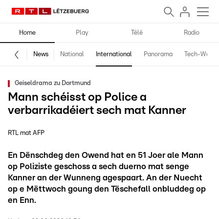
Home
Play
Télé
Radio
News
National
International
Panorama
Tech-World
Geiseldrama zu Dortmund
Mann schéisst op Police a
verbarrikadéiert sech mat Kanner
RTL mat AFP
En Dënschdeg den Owend hat en 51 Joer ale Mann
op Poliziste geschoss a sech duerno mat senge
Kanner an der Wunneng agespaart. An der Nuecht
op e Mëttwoch goung den Tëschefall onbluddeg op
en Enn.