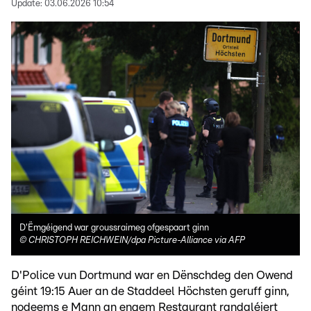
Update:
03.06.2026 10:54
D'Ëmgéigend war groussraimeg ofgespaart ginn
©
CHRISTOPH REICHWEIN/dpa Picture-Alliance via AFP
D'Police vun Dortmund war en Dënschdeg den Owend
géint 19:15 Auer an de Staddeel Höchsten geruff ginn,
nodeems e Mann an engem Restaurant randaléiert