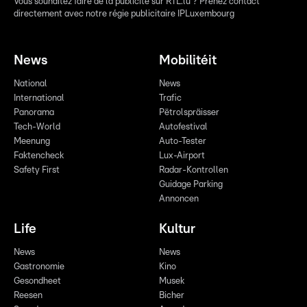
Vous souhaitez faire de la publicité sur RTL.lu ? Prenez contact
directement avec notre régie publicitaire IPLuxembourg
News
Mobilitéit
National
News
International
Trafic
Panorama
Pëtrolspräisser
Tech-World
Autofestival
Meenung
Auto-Tester
Faktencheck
Lux-Airport
Safety First
Radar-Kontrollen
Guidage Parking
Annoncen
Life
Kultur
News
News
Gastronomie
Kino
Gesondheet
Musek
Reesen
Bicher