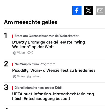
Am meeschte gelies
Steet am Guinnessbuch vun de Weltrekorder
D'Betty Bromage ass déi eelste "Wing
Walkerin" op der Welt
Video
0
Nei Wäiprouf um Programm
Picadilly: Wäin- a Wënzerfest zu Briedemes
Video
Fotoen
Gianni Infantino nees an der Kritik
UEFA huet Infantino-Mataarbechterin eng
héich Entschiedegung bezuelt