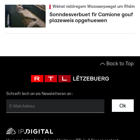
Wéinst niddregem Waasserpeegel um Rhäin
Sonndesverbuet fir Camione gouf
plazeweis opgehuewen
Back to Top
Schreift Iech an eis Newsletteren an :
Ok