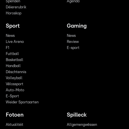
Spenden
Agenda
Déiererubrik
Horoskop
Sport
Gaming
News
News
Live Arena
Review
F1
E-sport
Futtball
Basketball
Handball
Dëschtennis
Volleyball
Vëlossport
Auto-Moto
E-Sport
Weider Sportaarten
Fotoen
Spilleck
Aktualitéit
Allgemengwëssen