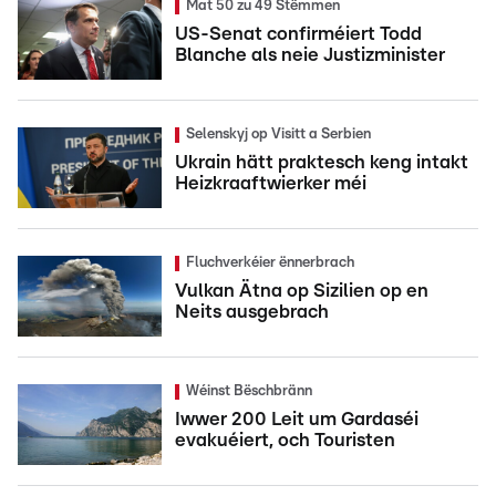
Mat 50 zu 49 Stëmmen
US-Senat confirméiert Todd
Blanche als neie Justizminister
Selenskyj op Visitt a Serbien
Ukrain hätt praktesch keng intakt
Heizkraaftwierker méi
Fluchverkéier ënnerbrach
Vulkan Ätna op Sizilien op en
Neits ausgebrach
Wéinst Bëschbränn
Iwwer 200 Leit um Gardaséi
evakuéiert, och Touristen