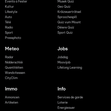
Events a Fester
Musek Quiz
Kultur
Geo Quiz
Lifestyle
Kräizwuerträtsel
Auto
Sproochespill
Télé
Quiz vum Mount
Radio
Déiere Quiz
Sport
Sport Quiz
Pressphoto
Meteo
Jobs
Radar
Jobdag
Nidderschléi
Moovijob
Quantitéiten
Lifelong Learning
Wandvitessen
CityClim
Immo
Info
Annoncen
Services de garde
Artikelen
Loterie
Energieauer