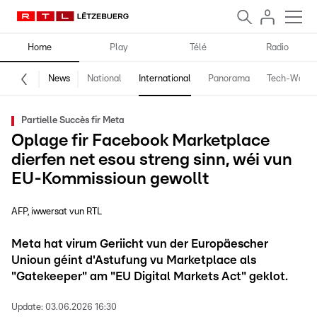
Home
Play
Télé
Radio
News
National
International
Panorama
Tech-World
Partielle Succès fir Meta
Oplage fir Facebook Marketplace
dierfen net esou streng sinn, wéi vun
EU-Kommissioun gewollt
AFP, iwwersat vun RTL
Meta hat virum Geriicht vun der Europäescher
Unioun géint d'Astufung vu Marketplace als
"Gatekeeper" am "EU Digital Markets Act" geklot.
Update:
03.06.2026 16:30