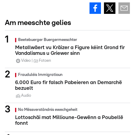
Am meeschte gelies
Beetebuerger Buergermeeschter
Metallwäert vu Kräizer a Figure kéint Grond fir
Vandalismus u Griewer sinn
Video
Fotoen
Frauduléis Immigratioun
6.000 Euro fir falsch Pabeieren an Demarchë
bezuelt
Audio
No Mëssverständnis ewechgeheit
Lottoschäi mat Millioune-Gewënn a Poubellë
fonnt