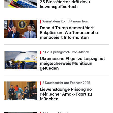
25 Blesséierter, dräi dovu
liewensgeféierlech
Wéinst dem Konflikt mam Iran
Donald Trump dementéiert
Enkpäss am Waffenarsenal a
menacéiert Informanten
Zil vu Sprengstoff-Dron-Attack
Ukrainesche Fliger zu Leipzig hat
méiglecherweis Munitioun
gelueden
2 Doudesaffer am Februar 2025
Liewenslaange Prisong no
déidlecher Amok-Faart zu
München