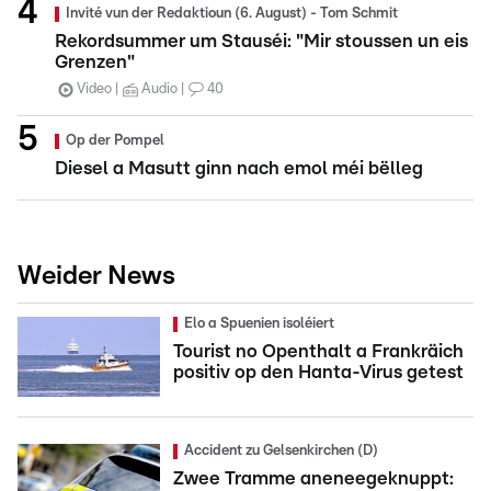
Invité vun der Redaktioun (6. August) - Tom Schmit
Rekordsummer um Stauséi: "Mir stoussen un eis
Grenzen"
Video
Audio
40
Op der Pompel
Diesel a Masutt ginn nach emol méi bëlleg
Weider News
Elo a Spuenien isoléiert
Tourist no Openthalt a Frankräich
positiv op den Hanta-Virus getest
Accident zu Gelsenkirchen (D)
Zwee Tramme aneneegeknuppt: