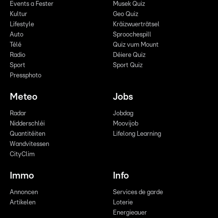
Events a Fester
Musek Quiz
Kultur
Geo Quiz
Lifestyle
Kräizwuerträtsel
Auto
Sproochespill
Télé
Quiz vum Mount
Radio
Déiere Quiz
Sport
Sport Quiz
Pressphoto
Meteo
Jobs
Radar
Jobdag
Nidderschléi
Moovijob
Quantitéiten
Lifelong Learning
Wandvitessen
CityClim
Immo
Info
Annoncen
Services de garde
Artikelen
Loterie
Energieauer