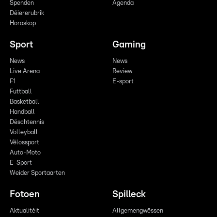
Spenden
Agenda
Déiererubrik
Horoskop
Sport
Gaming
News
News
Live Arena
Review
F1
E-sport
Futtball
Basketball
Handball
Dëschtennis
Volleyball
Vëlossport
Auto-Moto
E-Sport
Weider Sportaarten
Fotoen
Spilleck
Aktualitéit
Allgemengwëssen