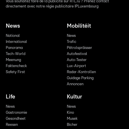
Vous souhaitez faire de la publicité sur RTL.lu ? Prenez contact
directement avec notre régie publicitaire IPLuxembourg
News
Mobilitéit
National
News
International
Trafic
Panorama
Pëtrolspräisser
Tech-World
Autofestival
Meenung
Auto-Tester
Faktencheck
Lux-Airport
Safety First
Radar-Kontrollen
Guidage Parking
Annoncen
Life
Kultur
News
News
Gastronomie
Kino
Gesondheet
Musek
Reesen
Bicher