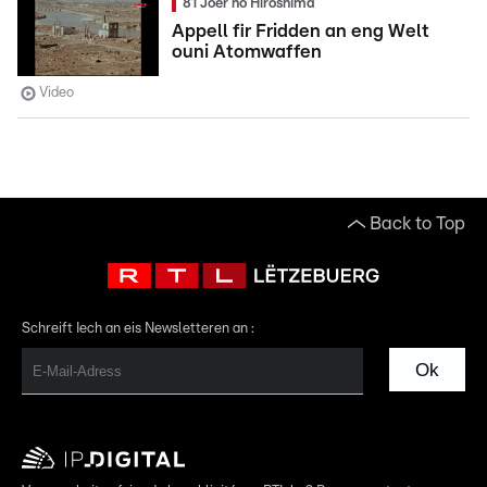
81 Joer no Hiroshima
Appell fir Fridden an eng Welt
ouni Atomwaffen
Video
Back to Top
Schreift Iech an eis Newsletteren an :
Ok