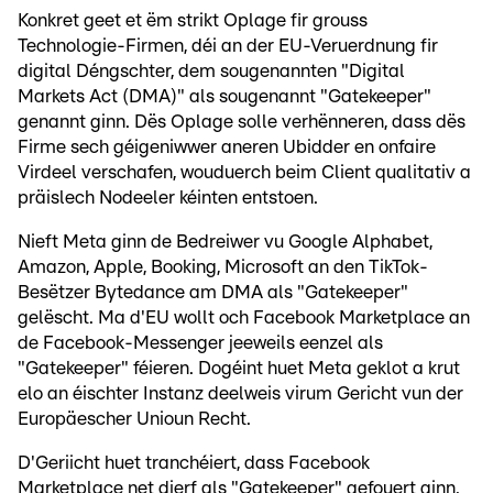
Konkret geet et ëm strikt Oplage fir grouss
Technologie-Firmen, déi an der EU-Veruerdnung fir
digital Déngschter, dem sougenannten "Digital
Markets Act (DMA)" als sougenannt "Gatekeeper"
genannt ginn. Dës Oplage solle verhënneren, dass dës
Firme sech géigeniwwer aneren Ubidder en onfaire
Virdeel verschafen, wouduerch beim Client qualitativ a
präislech Nodeeler kéinten entstoen.
Nieft Meta ginn de Bedreiwer vu Google Alphabet,
Amazon, Apple, Booking, Microsoft an den TikTok-
Besëtzer Bytedance am DMA als "Gatekeeper"
gelëscht. Ma d'EU wollt och Facebook Marketplace an
de Facebook-Messenger jeeweils eenzel als
"Gatekeeper" féieren. Dogéint huet Meta geklot a krut
elo an éischter Instanz deelweis virum Gericht vun der
Europäescher Unioun Recht.
D'Geriicht huet tranchéiert, dass Facebook
Marketplace net dierf als "Gatekeeper" gefouert ginn.