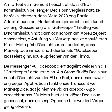
Am Urteel vum Geriicht heescht et, dass d'EU-
Kommissioun bei senger Decisioun vergiess hätt, ze
berécksiichtegen, dass Meta 2023 eng Partie
Adaptatioune bei Marketplace gemaach huet, duerch
déi eng Klasséierung als "Gatekeeper" hifälleg wier.
D'Kommissioun hat dann och schonn am Abrëll zejoert
annoncéiert, d'Astufung vu Marketplace ze annuléieren.
Ma fir Meta géif d'Geriichtsurteel bedeiten, dass
Marketplace nimools hätt dierfen als "Gatekeeper"
klasséiert ginn, sou e Spriecher vun der Firma.
De Messenger vu Facebook dierf dogéint weiderhin als
"Gatekeeper" gefouert ginn. Als Grond fir dës Decisioun
nennt d'Geriicht vun der EU de Fait, dass dësen iwwer
eng eegen Applikatioun funktionéiert, anescht wéi
Marketplace, dat jo nëmme via d'Facebook-App
erreechbar ass. Vu Meta huet et zu dëser Decisioun
geheescht, dass ee seng Optioune fir e weidert Virgoe
géing ofweien.