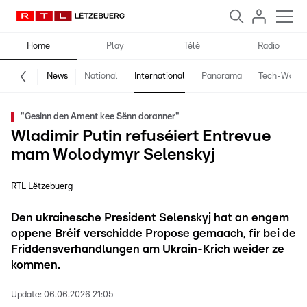
Home
Play
Télé
Radio
News
National
International
Panorama
Tech-World
"Gesinn den Ament kee Sënn doranner"
Wladimir Putin refuséiert Entrevue
mam Wolodymyr Selenskyj
RTL Lëtzebuerg
Den ukrainesche President Selenskyj hat an engem
oppene Bréif verschidde Propose gemaach, fir bei de
Friddensverhandlungen am Ukrain-Krich weider ze
kommen.
Update:
06.06.2026 21:05