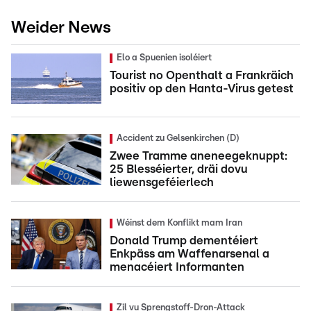
Weider News
Elo a Spuenien isoléiert
Tourist no Openthalt a Frankräich
positiv op den Hanta-Virus getest
Accident zu Gelsenkirchen (D)
Zwee Tramme aneneegeknuppt:
25 Blesséierter, dräi dovu
liewensgeféierlech
Wéinst dem Konflikt mam Iran
Donald Trump dementéiert
Enkpäss am Waffenarsenal a
menacéiert Informanten
Zil vu Sprengstoff-Dron-Attack