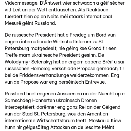
Videomessage. D'Äntwert wier schwaach a géif sécher
vill Leit an der Welt enttäuschen. Als Reaktioun
fuerdert hien op en Neits méi staark international
Mesurë géint Russland.
De russesche President hat e Freideg um Bord vun
engem internationale Wirtschaftsforum zu St.
Petersburg matgedeelt, hie géing kee Grond fir een
Treffe mam ukrainesche President gesinn. De
Wolodymyr Selenskyj hat an engem oppene Bréif u säi
russeschen Homolog verschidde Propose gemaach, fir
bei de Friddensverhandlunge weiderzekommen. Eng
vun de Propose war eng perséinlech Entrevue.
Russland huet eegenen Aussoen no an der Nuecht op e
Samschdeg Honnerten ukrainesch Dronen
interceptéiert, dorënner eng ganz Rei an der Géigend
vun der Stad St. Petersburg, wou den Ament en
internationale Wirtschaftsforum leeft. Moskau a Kiew
hunn hir géigesäiteg Attacken an de leschte Méint