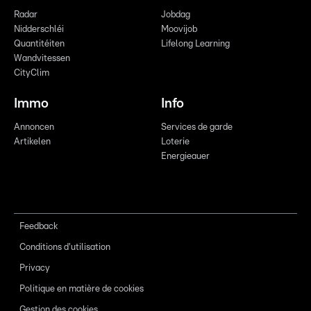
Radar
Jobdag
Nidderschléi
Moovijob
Quantitéiten
Lifelong Learning
Wandvitessen
CityClim
Immo
Info
Annoncen
Services de garde
Artikelen
Loterie
Energieauer
Feedback
Conditions d'utilisation
Privacy
Politique en matière de cookies
Gestion des cookies