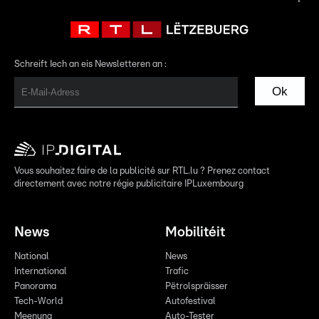
Schreift Iech an eis Newsletteren an :
Ok
Vous souhaitez faire de la publicité sur RTL.lu ? Prenez contact
directement avec notre régie publicitaire IPLuxembourg
News
Mobilitéit
National
News
International
Trafic
Panorama
Pëtrolspräisser
Tech-World
Autofestival
Meenung
Auto-Tester