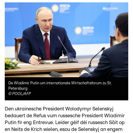
De Wladimir Putin um internationale Wirtschaftsforum zu St.
Petersburg
©
POOL/AFP
Den ukrainesche President Wolodymyr Selenskyj
bedauert de Refus vum russesche President Wladimir
Putin fir eng Entrevue. Leider géif déi russesch Säit op
en Neits de Krich wielen, esou de Selenskyj an engem