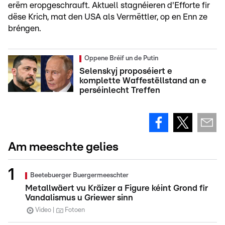
erëm eropgeschrauft. Aktuell stagnéieren d'Efforte fir
dëse Krich, mat den USA als Vermëttler, op en Enn ze
bréngen.
Oppene Bréif un de Putin
Selenskyj proposéiert e
komplette Waffestëllstand an e
perséinlecht Treffen
Am meeschte gelies
Beetebuerger Buergermeeschter
Metallwäert vu Kräizer a Figure kéint Grond fir
Vandalismus u Griewer sinn
Video
Fotoen