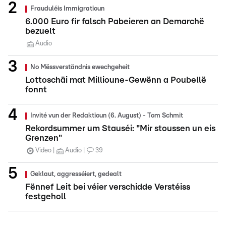
Frauduléis Immigratioun
6.000 Euro fir falsch Pabeieren an Demarchë
bezuelt
Audio
No Mëssverständnis ewechgeheit
Lottoschäi mat Millioune-Gewënn a Poubellë
fonnt
Invité vun der Redaktioun (6. August) - Tom Schmit
Rekordsummer um Stauséi: "Mir stoussen un eis
Grenzen"
Video
Audio
39
Geklaut, aggresséiert, gedealt
Fënnef Leit bei véier verschidde Verstéiss
festgeholl