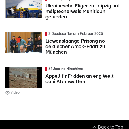
Ukrainesche Fliger zu Leipzig hat
méiglecherweis Munitioun
gelueden
2 Doudesaffer am Februar 2025
Liewenslaange Prisong no
déidlecher Amok-Faart zu
München
81 Joer no Hiroshima
Appell fir Fridden an eng Welt
ouni Atomwaffen
Video
Back to Top