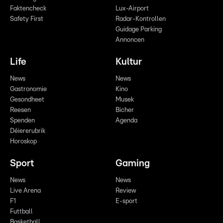
Faktencheck
Lux-Airport
Safety First
Radar-Kontrollen
Guidage Parking
Annoncen
Life
Kultur
News
News
Gastronomie
Kino
Gesondheet
Musek
Reesen
Bicher
Spenden
Agenda
Déiererubrik
Horoskop
Sport
Gaming
News
News
Live Arena
Review
F1
E-sport
Futtball
Basketball