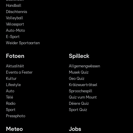
Handball
Dëschtennis
Volleyball
Vëlossport
Auto-Moto
E-Sport
Weider Sportaarten
Fotoen
Spilleck
Aktualitéit
Allgemengwëssen
Events a Fester
Musek Quiz
Kultur
Geo Quiz
Lifestyle
Kräizwuerträtsel
Auto
Sproochespill
Télé
Quiz vum Mount
Radio
Déiere Quiz
Sport
Sport Quiz
Pressphoto
Meteo
Jobs