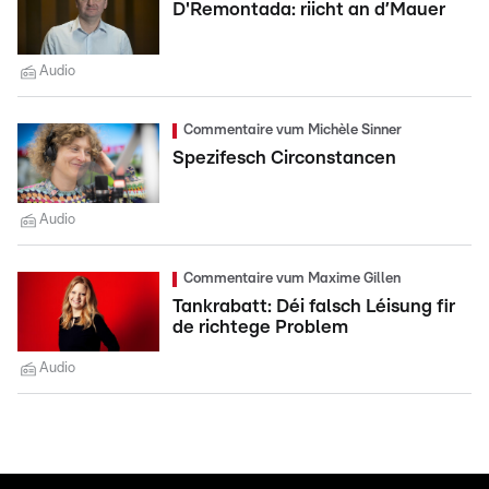
D'Remontada: riicht an d’Mauer
Audio
Commentaire vum Michèle Sinner
Spezifesch Circonstancen
Audio
Commentaire vum Maxime Gillen
Tankrabatt: Déi falsch Léisung fir
de richtege Problem
Audio