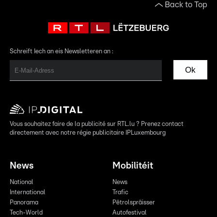
Back to Top
Schreift Iech an eis Newsletteren an :
Ok
Vous souhaitez faire de la publicité sur RTL.lu ? Prenez contact
directement avec notre régie publicitaire IPLuxembourg
News
Mobilitéit
National
News
International
Trafic
Panorama
Pëtrolspräisser
Tech-World
Autofestival