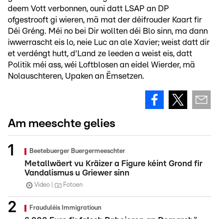
deem Vott verbonnen, ouni datt LSAP an DP
ofgestrooft gi wieren, mä mat der déifrouder Kaart fir
Déi Gréng. Méi no bei Dir wollten déi Blo sinn, ma dann
iwwerrascht eis lo, neie Luc an ale Xavier; weist datt dir
et verdéngt hutt, d'Land ze leeden a weist eis, datt
Politik méi ass, wéi Loftblosen an eidel Wierder, mä
Nolauschteren, Upaken an Ëmsetzen.
Am meeschte gelies
Beetebuerger Buergermeeschter
Metallwäert vu Kräizer a Figure kéint Grond fir
Vandalismus u Griewer sinn
Video
Fotoen
Frauduléis Immigratioun