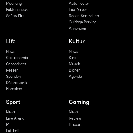
Meenung
Auto-Tester
Faktencheck
Lux-Airport
Safety First
Radar-Kontrollen
Guidage Parking
Annoncen
Life
Kultur
News
News
Gastronomie
Kino
Gesondheet
Musek
Reesen
Bicher
Spenden
Agenda
Déiererubrik
Horoskop
Sport
Gaming
News
News
Live Arena
Review
F1
E-sport
Futtball