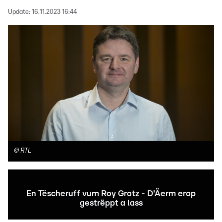
Update:
16.11.2023 16:44
©
RTL
En Tëscheruff vum Roy Grotz - D'Äerm erop
gestrëppt a lass