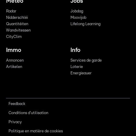
Meteo
Jobs
Radar
Jobdag
Nidderschléi
Moovijob
Quantitéiten
Lifelong Learning
Wandvitessen
CityClim
Immo
Info
Annoncen
Services de garde
Artikelen
Loterie
Energieauer
Feedback
Conditions d'utilisation
Privacy
Politique en matière de cookies