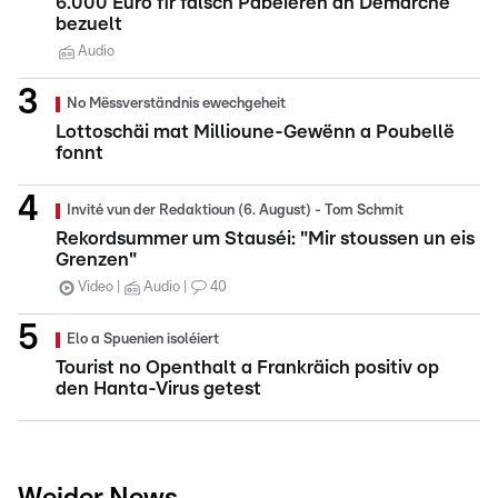
6.000 Euro fir falsch Pabeieren an Demarchë
bezuelt
Audio
No Mëssverständnis ewechgeheit
Lottoschäi mat Millioune-Gewënn a Poubellë
fonnt
Invité vun der Redaktioun (6. August) - Tom Schmit
Rekordsummer um Stauséi: "Mir stoussen un eis
Grenzen"
Video
Audio
40
Elo a Spuenien isoléiert
Tourist no Openthalt a Frankräich positiv op
den Hanta-Virus getest