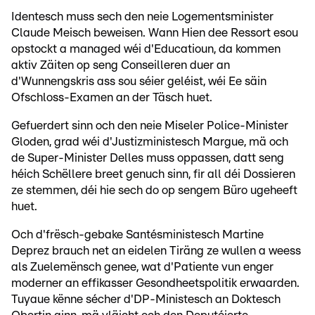
Identesch muss sech den neie Logementsminister
Claude Meisch beweisen. Wann Hien dee Ressort esou
opstockt a managed wéi d'Educatioun, da kommen
aktiv Zäiten op seng Conseilleren duer an
d'Wunnengskris ass sou séier geléist, wéi Ee säin
Ofschloss-Examen an der Täsch huet.
Gefuerdert sinn och den neie Miseler Police-Minister
Gloden, grad wéi d'Justizministesch Margue, mä och
de Super-Minister Delles muss oppassen, datt seng
héich Schëllere breet genuch sinn, fir all déi Dossieren
ze stemmen, déi hie sech do op sengem Büro ugeheeft
huet.
Och d'frësch-gebake Santésministesch Martine
Deprez brauch net an eidelen Tiräng ze wullen a weess
als Zuelemënsch genee, wat d'Patiente vun enger
moderner an effikasser Gesondheetspolitik erwaarden.
Tuyaue kënne sécher d'DP-Ministesch an Doktesch