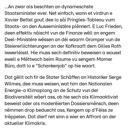
...An zwar als beschten an dynameschste
Staatsminister ever. Net einfach, wann et virdrun e
Xavier Bettel gouf, dee lo säi Pringles-Tableau vum
Staats- an den Ausseministère plënnert. E Luc Frieden,
deen effektiv näischt vun de Finanze wëll an engem
Deel-Ministère wëssen an déi waarm Gromper vun de
Steiererliichterungen an der Kafkraaft dem Gilles Roth
iwwerléisst. Hie muss sech definitiv beweisen a wousst
ewell e Mëttwoch beim Raume vu sengem Mamer
Büro, datt lo e "Schankenjob" op hie waart.
Dat gëllt och fir de Stater Schäffen an Historiker Serge
Wilmes, dee muss weisen, wat him den Nationalen
Energie-a Klimaplang an de Schutz vun der
Biodiversitéit wäert ass, ob hie sech als Klimaaktivist
beweist oder als moderéierten Dossiersmënsch, deen
nëmmen drop beduecht ass, Kengem op d'Féiss ze
trëppelen. Dat dierf net sinn a wier en Affront an der
aktueller Klimakris.