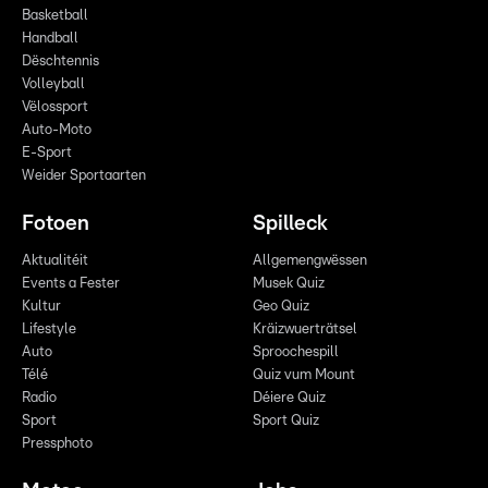
Basketball
Handball
Dëschtennis
Volleyball
Vëlossport
Auto-Moto
E-Sport
Weider Sportaarten
Fotoen
Spilleck
Aktualitéit
Allgemengwëssen
Events a Fester
Musek Quiz
Kultur
Geo Quiz
Lifestyle
Kräizwuerträtsel
Auto
Sproochespill
Télé
Quiz vum Mount
Radio
Déiere Quiz
Sport
Sport Quiz
Pressphoto