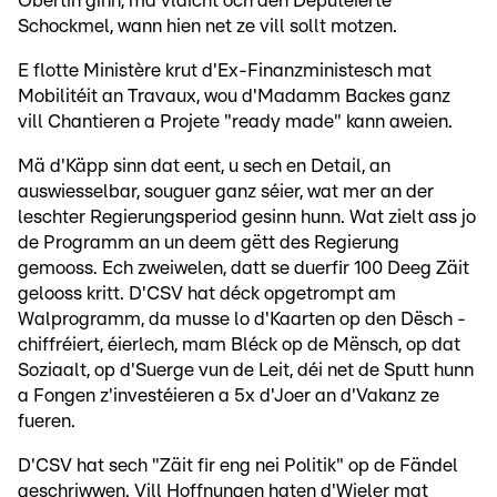
Obertin ginn, mä vläicht och den Deputéierte
Schockmel, wann hien net ze vill sollt motzen.
E flotte Ministère krut d'Ex-Finanzministesch mat
Mobilitéit an Travaux, wou d'Madamm Backes ganz
vill Chantieren a Projete "ready made" kann aweien.
Mä d'Käpp sinn dat eent, u sech en Detail, an
auswiesselbar, souguer ganz séier, wat mer an der
leschter Regierungsperiod gesinn hunn. Wat zielt ass jo
de Programm an un deem gëtt des Regierung
gemooss. Ech zweiwelen, datt se duerfir 100 Deeg Zäit
gelooss kritt. D'CSV hat déck opgetrompt am
Walprogramm, da musse lo d'Kaarten op den Dësch -
chiffréiert, éierlech, mam Bléck op de Mënsch, op dat
Soziaalt, op d'Suerge vun de Leit, déi net de Sputt hunn
a Fongen z'investéieren a 5x d'Joer an d'Vakanz ze
fueren.
D'CSV hat sech "Zäit fir eng nei Politik" op de Fändel
geschriwwen. Vill Hoffnungen haten d'Wieler mat