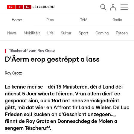
Home
Play
Télé
Radio
News
Mobilitéit
Life
Kultur
Sport
Gaming
Fotoen
Tëscheruff vum Roy Grotz
D'Äerm erop gestrëppt a lass
Roy Grotz
Lo kenne mer se - déi 15 Ministeren, déi d'Land déi
nächst 5 Joer wäerte féieren. Vrun allem dierf ee
gespaant sinn, ob d'Rad net nees zeréckgedréint
gëtt, mä dat wier en Affront fir Land a Wieler. De Luc
Frieden soll kucken an d'Geschicht anzegoen...,
fënnt de Roy Grotz en Donneschdeg de Moien a
sengem Tëscheruff.