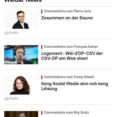
Weider News
Commentaire vum Pierre Jans
Zesummen an der Sauna
Audio
Commentaire vum François Aulner
Logement : Wéi d’DP-CSV der
CSV-DP am Wee steet
Commentaire vum Fanny Kinsch
Keng Sozial Medie sinn och keng
Léisung
Audio
Commentaire vum Roy Grotz