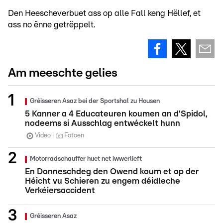
Den Heescheverbuet ass op alle Fall keng Hëllef, et
ass no ënne getrëppelt.
Am meeschte gelies
Gréisseren Asaz bei der Sportshal zu Housen
5 Kanner a 4 Educateuren koumen an d'Spidol,
nodeems si Ausschlag entwéckelt hunn
Video
Fotoen
Motorradschauffer huet net iwwerlieft
En Donneschdeg den Owend koum et op der
Héicht vu Schieren zu engem déidleche
Verkéiersaccident
Gréisseren Asaz