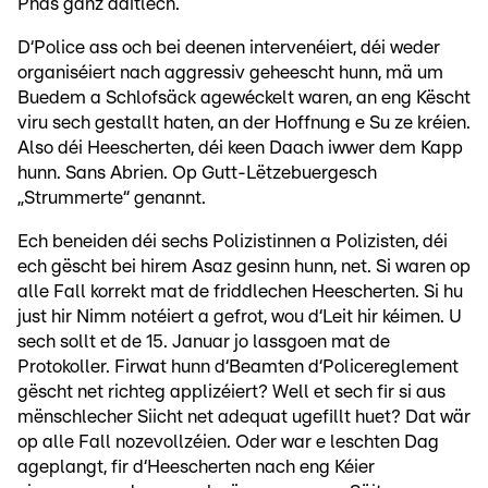
Phas ganz däitlech.
D‘Police ass och bei deenen intervenéiert, déi weder
organiséiert nach aggressiv geheescht hunn, mä um
Buedem a Schlofsäck agewéckelt waren, an eng Këscht
viru sech gestallt haten, an der Hoffnung e Su ze kréien.
Also déi Heescherten, déi keen Daach iwwer dem Kapp
hunn. Sans Abrien. Op Gutt-Lëtzebuergesch
„Strummerte“ genannt.
Ech beneiden déi sechs Polizistinnen a Polizisten, déi
ech gëscht bei hirem Asaz gesinn hunn, net. Si waren op
alle Fall korrekt mat de friddlechen Heescherten. Si hu
just hir Nimm notéiert a gefrot, wou d‘Leit hir kéimen. U
sech sollt et de 15. Januar jo lassgoen mat de
Protokoller. Firwat hunn d‘Beamten d‘Policereglement
gëscht net richteg applizéiert? Well et sech fir si aus
mënschlecher Siicht net adequat ugefillt huet? Dat wär
op alle Fall nozevollzéien. Oder war e leschten Dag
ageplangt, fir d‘Heescherten nach eng Kéier