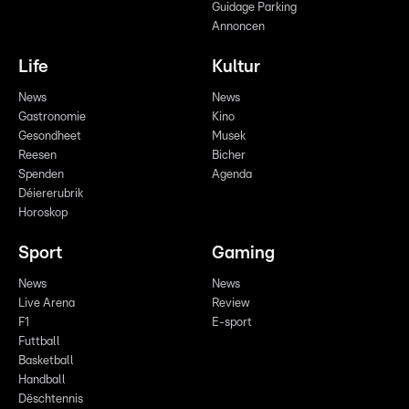
Guidage Parking
Annoncen
Life
Kultur
News
News
Gastronomie
Kino
Gesondheet
Musek
Reesen
Bicher
Spenden
Agenda
Déiererubrik
Horoskop
Sport
Gaming
News
News
Live Arena
Review
F1
E-sport
Futtball
Basketball
Handball
Dëschtennis