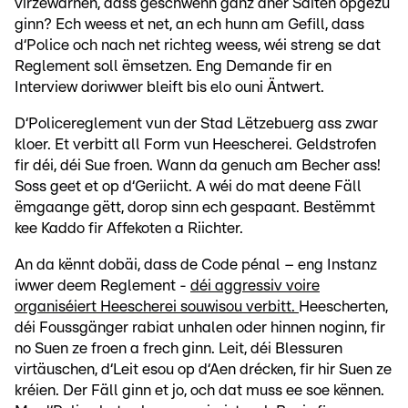
virzewarnen, dass geschwënn ganz aner Säiten opgezu
ginn? Ech weess et net, an ech hunn am Gefill, dass
d‘Police och nach net richteg weess, wéi streng se dat
Reglement soll ëmsetzen. Eng Demande fir en
Interview doriwwer bleift bis elo ouni Äntwert.
D‘Policereglement vun der Stad Lëtzebuerg ass zwar
kloer. Et verbitt all Form vun Heescherei. Geldstrofen
fir déi, déi Sue froen. Wann da genuch am Becher ass!
Soss geet et op d‘Geriicht. A wéi do mat deene Fäll
ëmgaange gëtt, dorop sinn ech gespaant. Bestëmmt
kee Kaddo fir Affekoten a Riichter.
An da kënnt dobäi, dass de Code pénal – eng Instanz
iwwer deem Reglement -
déi aggressiv voire
organiséiert Heescherei souwisou verbitt.
Heescherten,
déi Foussgänger rabiat unhalen oder hinnen noginn, fir
no Suen ze froen a frech ginn. Leit, déi Blessuren
virtäuschen, d‘Leit esou op d‘Aen drécken, fir hir Suen ze
kréien. Der Fäll ginn et jo, och dat muss ee soe kënnen.