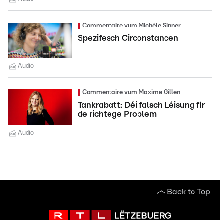
Commentaire vum Michèle Sinner
Spezifesch Circonstancen
Audio
Commentaire vum Maxime Gillen
Tankrabatt: Déi falsch Léisung fir
de richtege Problem
Audio
Back to Top