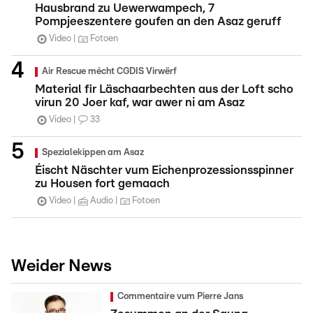
Hausbrand zu Uewerwampech, 7
Pompjeeszentere goufen an den Asaz geruff
Video
Fotoen
Air Rescue mécht CGDIS Virwërf
Material fir Läschaarbechten aus der Loft scho
virun 20 Joer kaf, war awer ni am Asaz
Video
33
Spezialekippen am Asaz
Éischt Näschter vum Eichenprozessionsspinner
zu Housen fort gemaach
Video
Audio
Fotoen
Weider News
Commentaire vum Pierre Jans