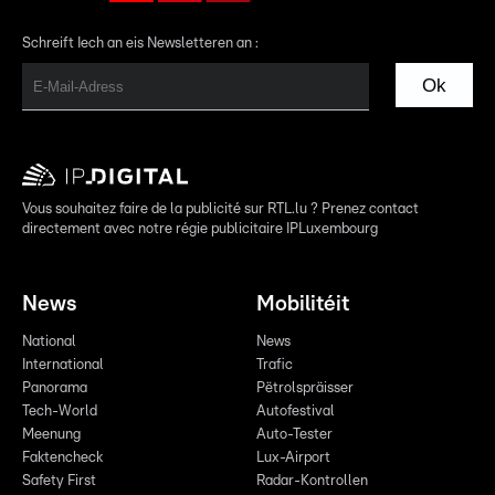
Schreift Iech an eis Newsletteren an :
Ok
Vous souhaitez faire de la publicité sur RTL.lu ? Prenez contact
directement avec notre régie publicitaire IPLuxembourg
News
Mobilitéit
National
News
International
Trafic
Panorama
Pëtrolspräisser
Tech-World
Autofestival
Meenung
Auto-Tester
Faktencheck
Lux-Airport
Safety First
Radar-Kontrollen