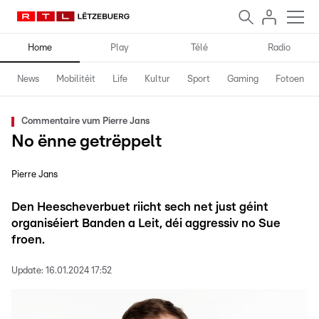
Home
Play
Télé
Radio
News
Mobilitéit
Life
Kultur
Sport
Gaming
Fotoen
Commentaire vum Pierre Jans
No ënne getrëppelt
Pierre Jans
Den Heescheverbuet riicht sech net just géint
organiséiert Banden a Leit, déi aggressiv no Sue
froen.
Update:
16.01.2024 17:52