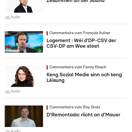
Zesummen an der Sauna
Audio
Commentaire vum François Aulner
Logement : Wéi d’DP-CSV der
CSV-DP am Wee steet
Commentaire vum Fanny Kinsch
Keng Sozial Medie sinn och keng
Léisung
Audio
Commentaire vum Roy Grotz
D'Remontada: riicht an d’Mauer
Audio