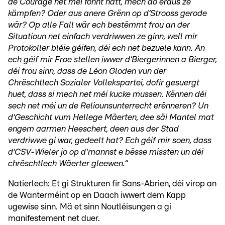
de Courage net méi fonnt hätt, mech do eraus ze
kämpfen? Oder aus anere Grënn op d‘Strooss gerode
wär? Op alle Fall wär ech bestëmmt frou an der
Situatioun net einfach verdriwwen ze ginn, well mir
Protokoller bléie géifen, déi ech net bezuele kann. An
ech géif mir Froe stellen iwwer d‘Biergerinnen a Bierger,
déi frou sinn, dass de Léon Gloden vun der
Chrëschtlech Sozialer Vollekspartei, dofir gesuergt
huet, dass si mech net méi kucke mussen. Kënnen déi
sech net méi un de Reliounsunterrecht erënneren? Un
d‘Geschicht vum Hellege Mäerten, dee säi Mantel mat
engem aarmen Heeschert, deen aus der Stad
verdriwwe gi war, gedeelt hat? Ech géif mir soen, dass
d‘CSV-Wieler jo op d'mannst e bësse missten un déi
chrëschtlech Wäerter gleewen.“
Natierlech: Et gi Strukturen fir Sans-Abrien, déi virop an
de Wanterméint op en Daach iwwert dem Kapp
ugewise sinn. Mä et sinn Noutléisungen a gi
manifestement net duer.