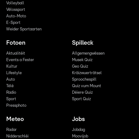
Volleyball
Vëlossport
Auto-Moto
E-Sport
Weider Sportaarten
Fotoen
Spilleck
Aktualitéit
Allgemengwëssen
Events a Fester
Musek Quiz
Kultur
Geo Quiz
Lifestyle
Kräizwuerträtsel
Auto
Sproochespill
Télé
Quiz vum Mount
Radio
Déiere Quiz
Sport
Sport Quiz
Pressphoto
Meteo
Jobs
Radar
Jobdag
Nidderschléi
Moovijob