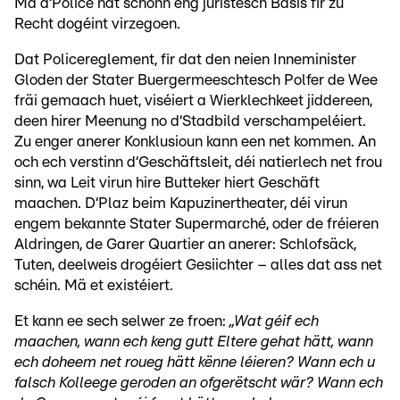
Ma d‘Police hat schonn eng juristesch Basis fir zu
Recht dogéint virzegoen.
Dat Policereglement, fir dat den neien Inneminister
Gloden der Stater Buergermeeschtesch Polfer de Wee
fräi gemaach huet, viséiert a Wierklechkeet jiddereen,
deen hirer Meenung no d‘Stadbild verschampeléiert.
Zu enger anerer Konklusioun kann een net kommen. An
och ech verstinn d‘Geschäftsleit, déi natierlech net frou
sinn, wa Leit virun hire Butteker hiert Geschäft
maachen. D‘Plaz beim Kapuzinertheater, déi virun
engem bekannte Stater Supermarché, oder de fréieren
Aldringen, de Garer Quartier an anerer: Schlofsäck,
Tuten, deelweis drogéiert Gesiichter – alles dat ass net
schéin. Mä et existéiert.
Et kann ee sech selwer ze froen:
„Wat géif ech
maachen, wann ech keng gutt Eltere gehat hätt, wann
ech doheem net roueg hätt kënne léieren? Wann ech u
falsch Kolleege geroden an ofgerëtscht wär? Wann ech