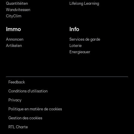
Quantitéiten
Lifelong Learning
Wandvitessen
CityClim
Immo
Info
Annoncen
Services de garde
Artikelen
Loterie
Energieauer
Feedback
Conditions d'utilisation
Privacy
Politique en matière de cookies
Gestion des cookies
RTL Charte