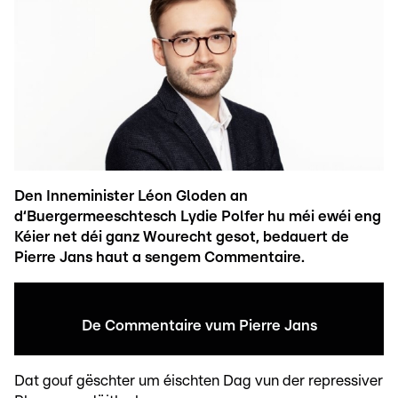
Den Inneminister Léon Gloden an
d‘Buergermeeschtesch Lydie Polfer hu méi ewéi eng
Kéier net déi ganz Wourecht gesot, bedauert de
Pierre Jans haut a sengem Commentaire.
De Commentaire vum Pierre Jans
Dat gouf gëschter um éischten Dag vun der repressiver