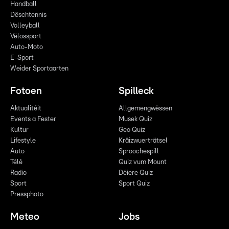
Handball
Dëschtennis
Volleyball
Vëlossport
Auto-Moto
E-Sport
Weider Sportaarten
Fotoen
Spilleck
Aktualitéit
Allgemengwëssen
Events a Fester
Musek Quiz
Kultur
Geo Quiz
Lifestyle
Kräizwuerträtsel
Auto
Sproochespill
Télé
Quiz vum Mount
Radio
Déiere Quiz
Sport
Sport Quiz
Pressphoto
Meteo
Jobs