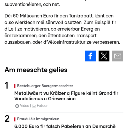
subventionéieren, och net.
Déi 60 Milliounen Euro fir den Tankrabatt, kéint een
also wierklech méi sënnvoll asetzen. Zum Beispill fir
d‘Leit ze motivéieren, op erneierbar Energien
ëmzeklammen, den ëffentlechen Transport
auszebauen, oder d‘Vëlosinfrastruktur ze verbesseren.
Am meeschte gelies
Beetebuerger Buergermeeschter
Metallwäert vu Kräizer a Figure kéint Grond fir
Vandalismus u Griewer sinn
Video
Fotoen
Frauduléis Immigratioun
6.000 Euro fir falsch Pabeieren an Demarchë