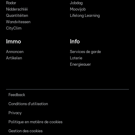
Radar
Jobdag
Nidderschléi
Moovijob
Quantitéiten
Lifelong Learning
Wandvitessen
CityClim
Immo
Info
Annoncen
Services de garde
Artikelen
Loterie
Energieauer
Feedback
Conditions d'utilisation
Privacy
Politique en matière de cookies
Gestion des cookies