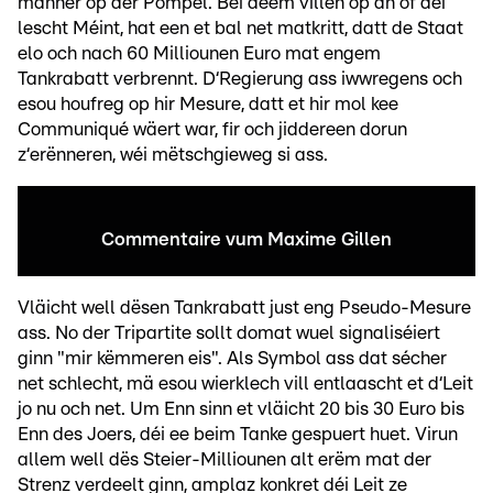
manner op der Pompel. Bei deem villen op an of déi
lescht Méint, hat een et bal net matkritt, datt de Staat
elo och nach 60 Milliounen Euro mat engem
Tankrabatt verbrennt. D‘Regierung ass iwwregens och
esou houfreg op hir Mesure, datt et hir mol kee
Communiqué wäert war, fir och jiddereen dorun
z‘erënneren, wéi mëtschgieweg si ass.
Commentaire vum Maxime Gillen
Vläicht well dësen Tankrabatt just eng Pseudo-Mesure
ass. No der Tripartite sollt domat wuel signaliséiert
ginn "mir këmmeren eis". Als Symbol ass dat sécher
net schlecht, mä esou wierklech vill entlaascht et d‘Leit
jo nu och net. Um Enn sinn et vläicht 20 bis 30 Euro bis
Enn des Joers, déi ee beim Tanke gespuert huet. Virun
allem well dës Steier-Milliounen alt erëm mat der
Strenz verdeelt ginn, amplaz konkret déi Leit ze