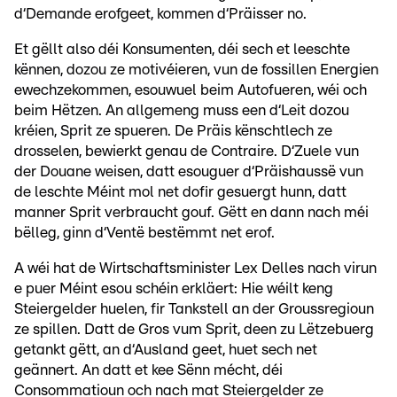
d‘Demande erofgeet, kommen d‘Präisser no.
Et gëllt also déi Konsumenten, déi sech et leeschte
kënnen, dozou ze motivéieren, vun de fossillen Energien
ewechzekommen, esouwuel beim Autofueren, wéi och
beim Hëtzen. An allgemeng muss een d‘Leit dozou
kréien, Sprit ze spueren. De Präis kënschtlech ze
drosselen, bewierkt genau de Contraire. D‘Zuele vun
der Douane weisen, datt esouguer d‘Präishaussë vun
de leschte Méint mol net dofir gesuergt hunn, datt
manner Sprit verbraucht gouf. Gëtt en dann nach méi
bëlleg, ginn d‘Ventë bestëmmt net erof.
A wéi hat de Wirtschaftsminister Lex Delles nach virun
e puer Méint esou schéin erkläert: Hie wéilt keng
Steiergelder huelen, fir Tankstell an der Groussregioun
ze spillen. Datt de Gros vum Sprit, deen zu Lëtzebuerg
getankt gëtt, an d‘Ausland geet, huet sech net
geännert. An datt et kee Sënn mécht, déi
Consommatioun och nach mat Steiergelder ze