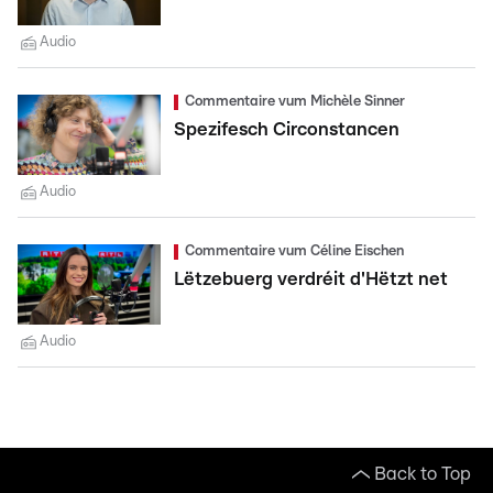
Audio
Commentaire vum Michèle Sinner
Spezifesch Circonstancen
Audio
Commentaire vum Céline Eischen
Lëtzebuerg verdréit d'Hëtzt net
Audio
Back to Top