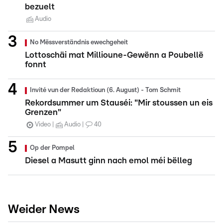
bezuelt
Audio
No Mëssverständnis ewechgeheit
Lottoschäi mat Millioune-Gewënn a Poubellë
fonnt
Invité vun der Redaktioun (6. August) - Tom Schmit
Rekordsummer um Stauséi: "Mir stoussen un eis
Grenzen"
Video
Audio
40
Op der Pompel
Diesel a Masutt ginn nach emol méi bëlleg
Weider News