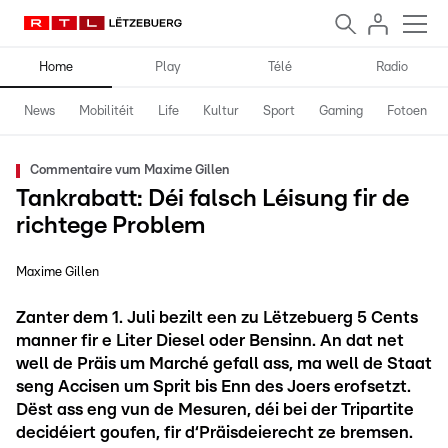
Home
Play
Télé
Radio
News
Mobilitéit
Life
Kultur
Sport
Gaming
Fotoen
Commentaire vum Maxime Gillen
Tankrabatt: Déi falsch Léisung fir de
richtege Problem
Maxime Gillen
Zanter dem 1. Juli bezilt een zu Lëtzebuerg 5 Cents
manner fir e Liter Diesel oder Bensinn. An dat net
well de Präis um Marché gefall ass, ma well de Staat
seng Accisen um Sprit bis Enn des Joers erofsetzt.
Dëst ass eng vun de Mesuren, déi bei der Tripartite
decidéiert goufen, fir d‘Präisdeierecht ze bremsen.