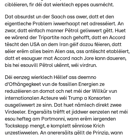
cibléieren, fir déi dat wierklech eppes ausmécht.
Dat absurdst un der Saach ass awer, datt et den
eigentleche Problem iwwerhaapt net adresséiert. An
zwar, datt einfach manner Pëtrol geliwwert gëtt. Huet
ee wärend der Tripartite nach gehofft, datt en Accord
tëscht den USA an dem Iran géif dozou féieren, datt
séier erëm alles beim Alen ass, ass antëscht etabléiert,
datt et esouguer mat Accord nach Jore kann daueren,
bis hei esouvill Pëtrol ukënnt, wéi virdrun.
Déi eenzeg wierklech Hëllef ass deemno
d‘Ofhängegkeet vun de fossillen Energien ze
reduzéieren an domat och net méi der Willkür vun
internationalen Acteure wéi Trump a Konsorten
ausgeliwwert ze sinn. Dat huet nämlech direkt zwee
Virdeeler. Engersäits trëfft et jiddwer eenzelen net méi
esou hefteg am Portmonni, wann erëm iergenden
Tockskapp mengt, e komplett sënnlose Krich
unzestiwwelen. An anerersäits gëllt de Prinzip, wann