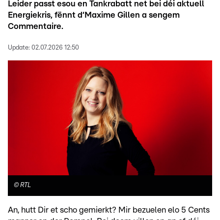
Leider passt esou en Tankrabatt net bei déi aktuell
Energiekris, fënnt d‘Maxime Gillen a sengem
Commentaire.
Update:
02.07.2026 12:50
©
RTL
An, hutt Dir et scho gemierkt? Mir bezuelen elo 5 Cents