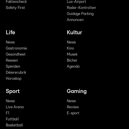
Faktencheck
Lux-Airport
Safety First
Radar-Kontrollen
Guidage Parking
Annoncen
Life
Kultur
News
News
Gastronomie
Kino
Gesondheet
Musek
Reesen
Bicher
Spenden
Agenda
Déiererubrik
Horoskop
Sport
Gaming
News
News
Live Arena
Review
F1
E-sport
Futtball
Basketball