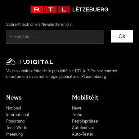
Schreift Iech an eis Newsletteren an :
Ok
Vous souhaitez faire de la publicité sur RTL.lu ? Prenez contact
directement avec notre régie publicitaire IPLuxembourg
News
Mobilitéit
National
News
International
Trafic
Panorama
Pëtrolspräisser
Tech-World
Autofestival
Meenung
Auto-Tester