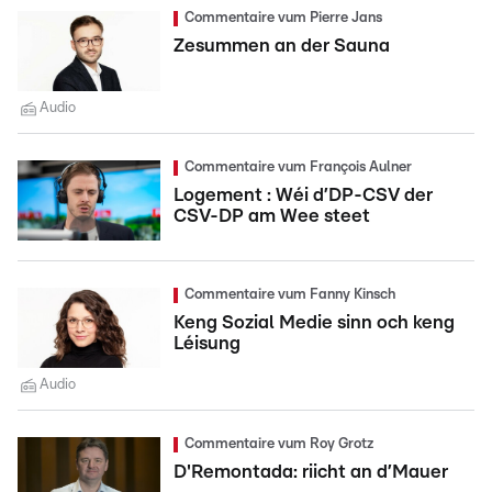
Commentaire vum Pierre Jans
Zesummen an der Sauna
Audio
Commentaire vum François Aulner
Logement : Wéi d’DP-CSV der
CSV-DP am Wee steet
Commentaire vum Fanny Kinsch
Keng Sozial Medie sinn och keng
Léisung
Audio
Commentaire vum Roy Grotz
D'Remontada: riicht an d’Mauer