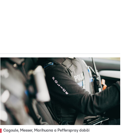
Cagoule, Messer, Marihuana a Pefferspray dobäi