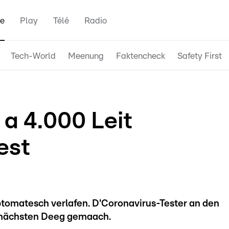
e
Play
Télé
Radio
Tech-World
Meenung
Faktencheck
Safety First
a 4.000 Leit
est
ptomatesch verlafen. D'Coronavirus-Tester an den
 nächsten Deeg gemaach.