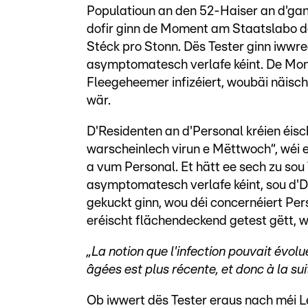
Populatioun an den 52-Haiser an d'gan
dofir ginn de Moment am Staatslabo dé
Stéck pro Stonn. Dës Tester ginn iwwre
asymptomatesch verlafe kéint. De Mom
Fleegeheemer infizéiert, woubäi näisc
wär.
D'Residenten an d'Personal kréien éi
warscheinlech virun e Mëttwoch“, wéi e
a vum Personal. Et hätt ee sech zu sou 
asymptomatesch verlafe kéint, sou d'D
gekuckt ginn, wou déi concernéiert Pers
eréischt flächendeckend getest gëtt, w
„La notion que l'infection pouvait év
âgées est plus récente, et donc à la su
Ob iwwert dës Tester eraus nach méi Le