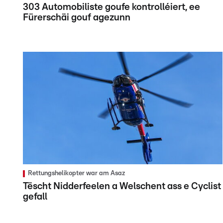
303 Automobiliste goufe kontrolléiert, ee
Fürerschäi gouf agezunn
Rettungshelikopter war am Asaz
Tëscht Nidderfeelen a Welschent ass e Cyclist
gefall