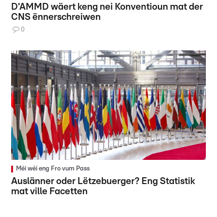
D'AMMD wäert keng nei Konventioun mat der
CNS ënnerschreiwen
0
Méi wéi eng Fro vum Pass
Auslänner oder Lëtzebuerger? Eng Statistik
mat ville Facetten