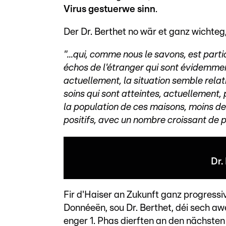
Virus gestuerwe sinn
.
Der Dr. Berthet no wär et ganz wichteg,
"...qui, comme nous le savons, est par
échos de l'étranger qui sont évidemm
actuellement, la situation semble rela
soins qui sont atteintes, actuellement
la population de ces maisons, moins de
positifs, avec un nombre croissant de 
Dr.
Fir d'Haiser an Zukunft ganz progressi
Donnéeën, sou Dr. Berthet, déi sech aw
enger 1. Phas dierften an den nächsten