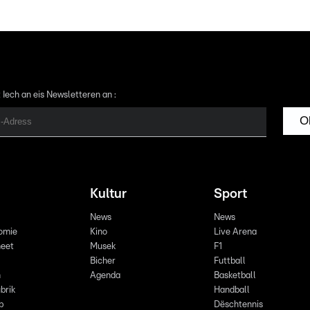
 Iech an eis Newsletteren an :
O
Kultur
Sport
News
News
omie
Kino
Live Arena
eet
Musek
F1
Bicher
Futtball
n
Agenda
Basketball
brik
Handball
p
Dëschtennis