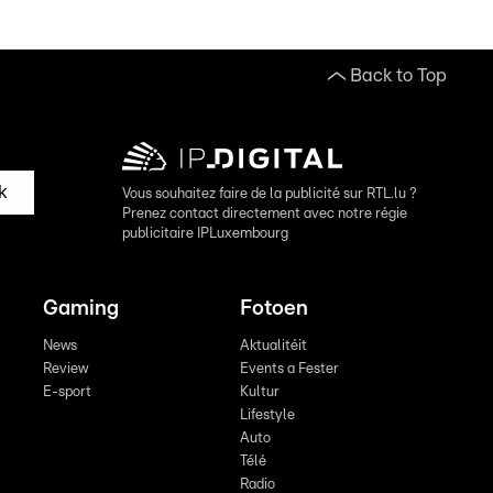
Back to Top
k
Vous souhaitez faire de la publicité sur RTL.lu ?
Prenez contact directement avec notre régie
publicitaire IPLuxembourg
Gaming
Fotoen
News
Aktualitéit
Review
Events a Fester
E-sport
Kultur
Lifestyle
Auto
Télé
Radio