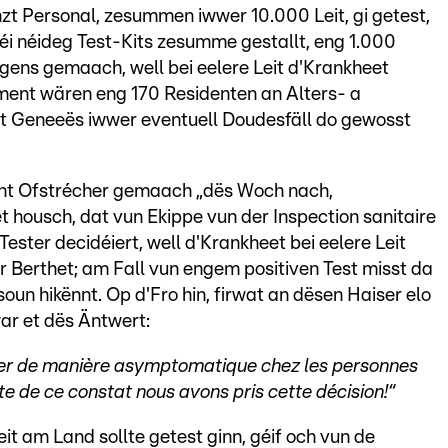
zt Personal, zesummen iwwer 10.000 Leit, gi getest,
i néideg Test-Kits zesumme gestallt, eng 1.000
gens gemaach, well bei eelere Leit d'Krankheet
ent wären eng 170 Residenten an Alters- a
ht Geneeës iwwer eventuell Doudesfäll do gewosst
scht Ofstrécher gemaach „dës Woch nach,
t housch, dat vun Ekippe vun der Inspection sanitaire
Tester decidéiert, well d'Krankheet bei eelere Leit
r Berthet; am Fall vun engem positiven Test misst da
oun hikënnt. Op d'Fro hin, firwat an dësen Haiser elo
ar et dës Äntwert:
oluer de manière asymptomatique chez les personnes
ite de ce constat nous avons pris cette décision!“
it am Land sollte getest ginn, géif och vun de