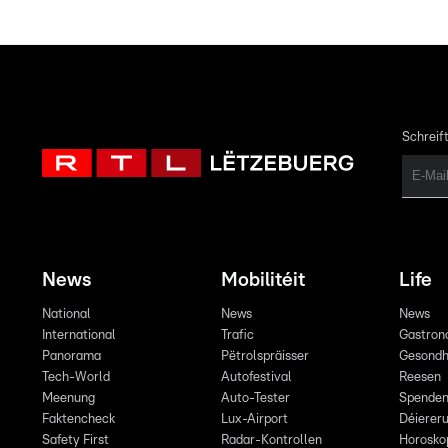
Schreift
News
Mobilitéit
Life
National
News
News
International
Trafic
Gastron
Panorama
Pëtrolspräisser
Gesondh
Tech-World
Autofestival
Reesen
Meenung
Auto-Tester
Spende
Faktencheck
Lux-Airport
Déiereru
Safety First
Radar-Kontrollen
Horosko