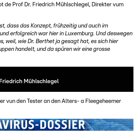
ot de Prof Dr. Friedrich Mühlschlegel, Direkter vum
ist, dass das Konzept, frühzeitig und auch im
st und erfolgreich war hier in Luxemburg. Und deswegen
s, weil, wie Dr. Berthet ja gesagt hat, es sich hier
ppen handelt, und da spüren wir eine grosse
 Friedrich Mühlschlegel
ter vun den Tester an den Alters- a Fleegeheemer