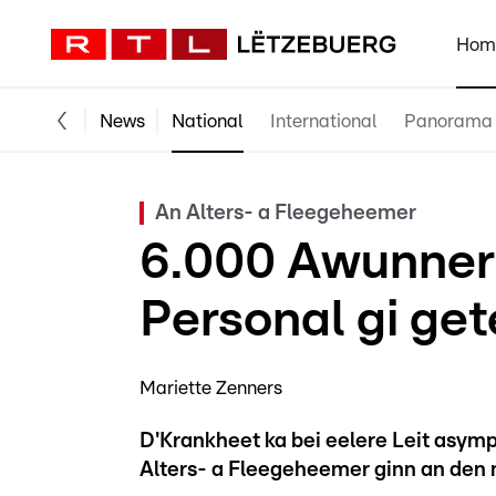
Hom
News
National
International
Panorama
An Alters- a Fleegeheemer
6.000 Awunner 
Personal gi get
Mariette Zenners
D'Krankheet ka bei eelere Leit asym
Alters- a Fleegeheemer ginn an den