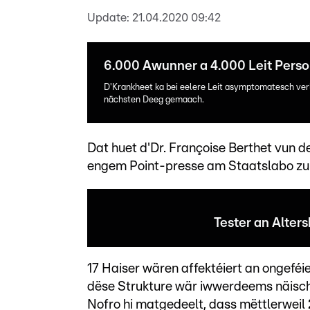
Update:
21.04.2020 09:42
6.000 Awunner a 4.000 Leit Perso
D'Krankheet ka bei eelere Leit asymptomatesch ver
nächsten Deeg gemaach.
Dat huet d'Dr. Françoise Berthet vun 
engem Point-presse am Staatslabo zu 
Tester an Alte
17 Haiser wären affektéiert an ongeféi
dëse Strukture wär iwwerdeems näisch
Nofro hi matgedeelt, dass mëttlerweil