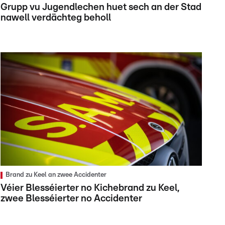
Grupp vu Jugendlechen huet sech an der Stad
nawell verdächteg beholl
Brand zu Keel an zwee Accidenter
Véier Blesséierter no Kichebrand zu Keel,
zwee Blesséierter no Accidenter