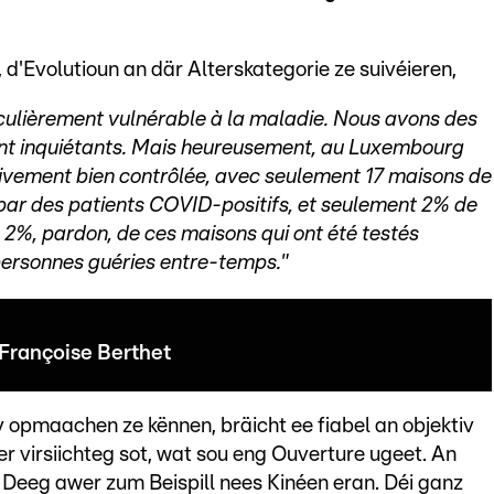
 d'Evolutioun an där Alterskategorie ze suivéieren,
ticulièrement vulnérable à la maladie. Nous avons des
ent inquiétants. Mais heureusement, au Luxembourg
tivement bien contrôlée, avec seulement 17 maisons de
, par des patients COVID-positifs, et seulement 2% de
 2%, pardon, de ces maisons qui ont été testés
personnes guéries entre-temps."
 Françoise Berthet
v opmaachen ze kënnen, bräicht ee fiabel an objektiv
er virsiichteg sot, wat sou eng Ouverture ugeet. An
 Deeg awer zum Beispill nees Kinéen eran. Déi ganz