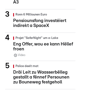
A3
Ronn 6 Milliounen Euro
Pensiounsfong investéiert
indirekt a SpaceX
Projet "SaferNight" um e-Lake
Eng Offer, wou ee kann Hëllef
froen
Video
Police deelt mat
Dräi Leit zu Waasserbëlleg
gestallt a fënnef Persounen
zu Bouneweg festgeholl