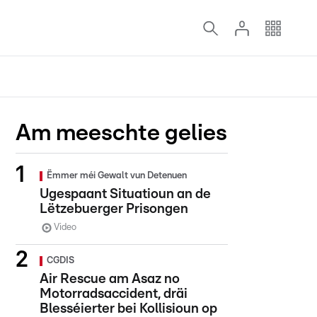
Am meeschte gelies
Ëmmer méi Gewalt vun Detenuen
Ugespaant Situatioun an de
Lëtzebuerger Prisongen
Video
CGDIS
Air Rescue am Asaz no
Motorradsaccident, dräi
Blesséierter bei Kollisioun op