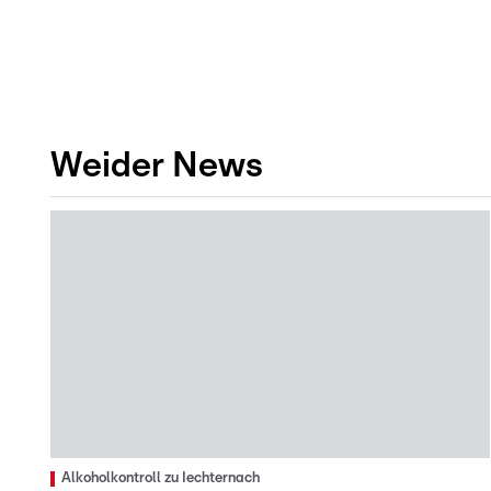
Weider News
Alkoholkontroll zu Iechternach