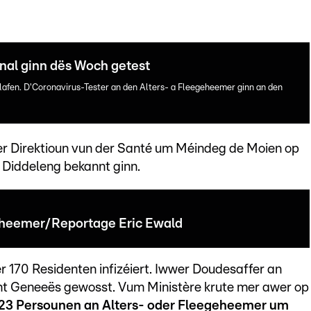
nal ginn dës Woch getest
lafen. D'Coronavirus-Tester an den Alters- a Fleegeheemer ginn an den
der Direktioun vun der Santé um Méindeg de Moien op
Diddeleng bekannt ginn.
rsheemer/Reportage Eric Ewald
er 170 Residenten infizéiert. Iwwer Doudesaffer an
t Geneeës gewosst. Vum Ministère krute mer awer op
23 Persounen an Alters- oder Fleegeheemer um