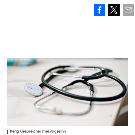
Keng Gespréicher méi virgesinn