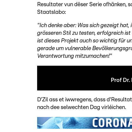
Resultater vun dëser Serie ofhänken, s
Staatslabo:
"Ich denke aber: Was sich gezeigt hat, 
grösseren Stil zu testen, erfolgreich i
ist dieses Projekt auch so wichtig für un
gerade um vulnerable Bevölkerungsgru
Verantwortung mitzumachen!"
Prof Dr.
D'Zil ass et iwwregens, dass d'Resulta
nach dee selwechten Dag virléichen.