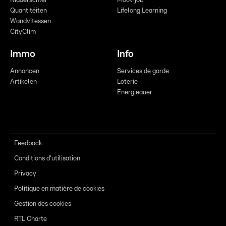
Nidderschléi
Moovijob
Quantitéiten
Lifelong Learning
Wandvitessen
CityClim
Immo
Info
Annoncen
Services de garde
Artikelen
Loterie
Energieauer
Feedback
Conditions d'utilisation
Privacy
Politique en matière de cookies
Gestion des cookies
RTL Charte