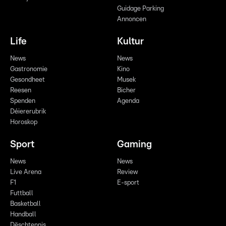
Guidage Parking
Annoncen
Life
Kultur
News
News
Gastronomie
Kino
Gesondheet
Musek
Reesen
Bicher
Spenden
Agenda
Déiererubrik
Horoskop
Sport
Gaming
News
News
Live Arena
Review
F1
E-sport
Futtball
Basketball
Handball
Dëschtennis