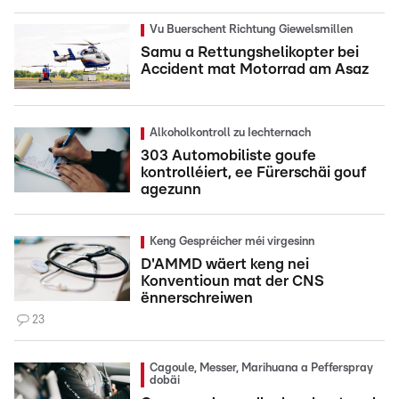
Vu Buerschent Richtung Giewelsmillen
Samu a Rettungshelikopter bei
Accident mat Motorrad am Asaz
Alkoholkontroll zu Iechternach
303 Automobiliste goufe
kontrolléiert, ee Fürerschäi gouf
agezunn
Keng Gespréicher méi virgesinn
D'AMMD wäert keng nei
Konventioun mat der CNS
ënnerschreiwen
23
Cagoule, Messer, Marihuana a Pefferspray
dobäi