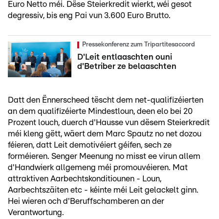
Euro Netto méi. Dëse Steierkredit wierkt, wéi gesot
degressiv, bis eng Pai vun 3.600 Euro Brutto.
Pressekonferenz zum Tripartitesaccord
D'Leit entlaaschten ouni
d'Betriber ze belaaschten
Datt den Ënnerscheed tëscht dem net-qualifizéierten
an dem qualifizéierte Mindestloun, deen elo bei 20
Prozent louch, duerch d'Hausse vun dësem Steierkredit
méi kleng gëtt, wäert dem Marc Spautz no net dozou
féieren, datt Leit demotivéiert géifen, sech ze
forméieren. Senger Meenung no misst ee virun allem
d'Handwierk allgemeng méi promouvéieren. Mat
attraktiven Aarbechtskonditiounen - Loun,
Aarbechtszäiten etc - kéinte méi Leit gelackelt ginn.
Hei wieren och d'Beruffschamberen an der
Verantwortung.