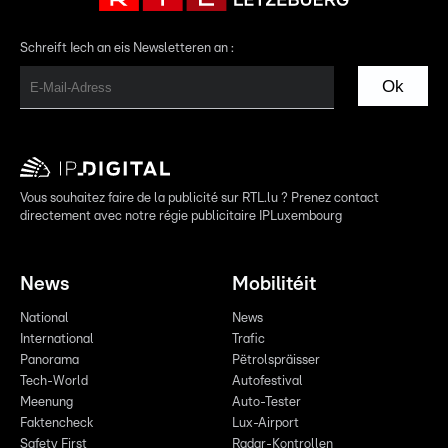
Schreift Iech an eis Newsletteren an :
Ok
Vous souhaitez faire de la publicité sur RTL.lu ? Prenez contact
directement avec notre régie publicitaire IPLuxembourg
News
Mobilitéit
National
News
International
Trafic
Panorama
Pëtrolspräisser
Tech-World
Autofestival
Meenung
Auto-Tester
Faktencheck
Lux-Airport
Safety First
Radar-Kontrollen