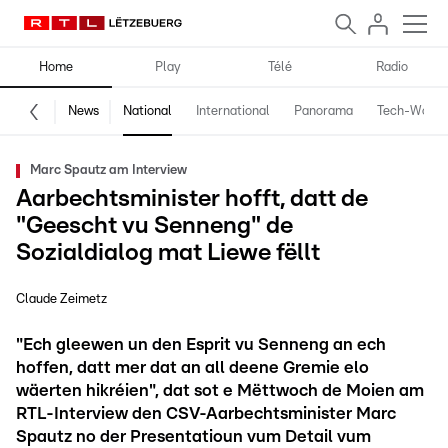
Home
Play
Télé
Radio
News
National
International
Panorama
Tech-World
Marc Spautz am Interview
Aarbechtsminister hofft, datt de
"Geescht vu Senneng" de
Sozialdialog mat Liewe fëllt
Claude Zeimetz
"Ech gleewen un den Esprit vu Senneng an ech
hoffen, datt mer dat an all deene Gremie elo
wäerten hikréien", dat sot e Mëttwoch de Moien am
RTL-Interview den CSV-Aarbechtsminister Marc
Spautz no der Presentatioun vum Detail vum