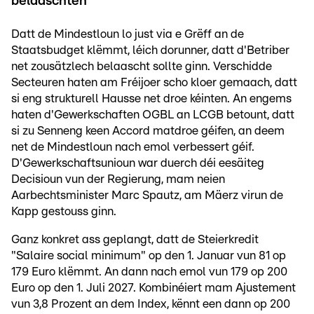
belaaschten
Datt de Mindestloun lo just via e Grëff an de
Staatsbudget klëmmt, léich dorunner, datt d'Betriber
net zousätzlech belaascht sollte ginn. Verschidde
Secteuren haten am Fréijoer scho kloer gemaach, datt
si eng strukturell Hausse net droe kéinten. An engems
haten d'Gewerkschaften OGBL an LCGB betount, datt
si zu Senneng keen Accord matdroe géifen, an deem
net de Mindestloun nach emol verbessert géif.
D'Gewerkschaftsunioun war duerch déi eesäiteg
Decisioun vun der Regierung, mam neien
Aarbechtsminister Marc Spautz, am Mäerz virun de
Kapp gestouss ginn.
Ganz konkret ass geplangt, datt de Steierkredit
"Salaire social minimum" op den 1. Januar vun 81 op
179 Euro klëmmt. An dann nach emol vun 179 op 200
Euro op den 1. Juli 2027. Kombinéiert mam Ajustement
vun 3,8 Prozent an dem Index, kënnt een dann op 200