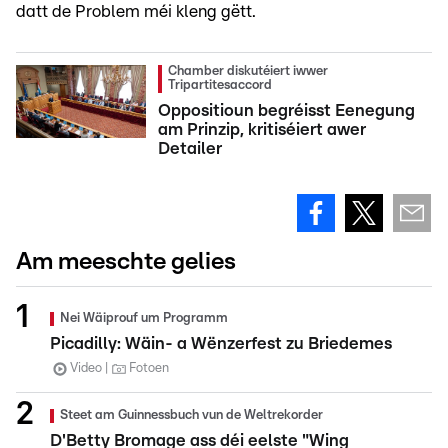
datt de Problem méi kleng gëtt.
Chamber diskutéiert iwwer
Tripartitesaccord
Oppositioun begréisst Eenegung
am Prinzip, kritiséiert awer
Detailer
Am meeschte gelies
Nei Wäiprouf um Programm
Picadilly: Wäin- a Wënzerfest zu Briedemes
Video
Fotoen
Steet am Guinnessbuch vun de Weltrekorder
D'Betty Bromage ass déi eelste "Wing