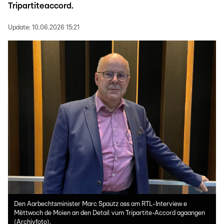
Tripartiteaccord.
Update:
10.06.2026 15:21
Den Aarbechtsminister Marc Spautz ass am RTL-Interview e
Mëttwoch de Moien an den Detail vum Tripartite-Accord agaangen
(Archivfoto).