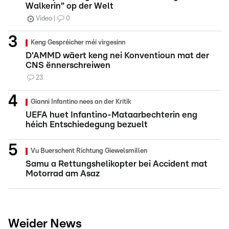
Walkerin" op der Welt
Video
0
Keng Gespréicher méi virgesinn
D'AMMD wäert keng nei Konventioun mat der
CNS ënnerschreiwen
23
Gianni Infantino nees an der Kritik
UEFA huet Infantino-Mataarbechterin eng
héich Entschiedegung bezuelt
Vu Buerschent Richtung Giewelsmillen
Samu a Rettungshelikopter bei Accident mat
Motorrad am Asaz
Weider News