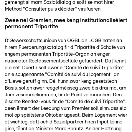
gemengt si mam Sozialdialog a sollt se mat hirer
Method "Consulter puis décider" virufueren.
Zwee nei Gremien, mee keng institutionaliséiert
permanent Tripartite
D'Gewerkschaftsunioun vun OGBL an LCGB haten an
hirem Fuerderungskatalog fir d'Tripartite d'Schafe vun
engem permanenten Tripartite-Organ an enger
nationaler Reclassementscellule gefuerdert. Dat kënnt
elo net. Duerfir soll awer e "Comité de suivi Tripartite"
an e sougenannte "Comité de suivi du logement" an
d'Liewe geruff ginn. Déi hunn zwar keng gesetzlech
Basis, sollen awer reegelméisseg zwee bis dräi mol am
Joer zesummekommen, fir de Point ze maachen. Den
éischte Rendez-vous fir de "Comité de suivi Tripartite",
deen ënnert der Leedung vum Premier soll sinn, ass elo
mol op spéitstens Oktober ugesat. Beim Logement wier
et wichteg, datt och d'Sozialpartner hiren Input kënne
ginn, fënnt de Minister Marc Spautz. An der Hoffnung,