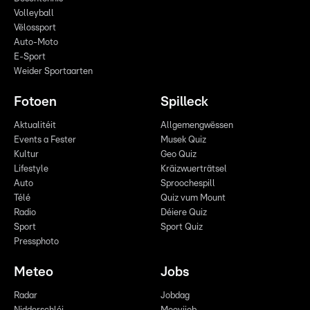
Volleyball
Vëlossport
Auto-Moto
E-Sport
Weider Sportaarten
Fotoen
Spilleck
Aktualitéit
Allgemengwëssen
Events a Fester
Musek Quiz
Kultur
Geo Quiz
Lifestyle
Kräizwuerträtsel
Auto
Sproochespill
Télé
Quiz vum Mount
Radio
Déiere Quiz
Sport
Sport Quiz
Pressphoto
Meteo
Jobs
Radar
Jobdag