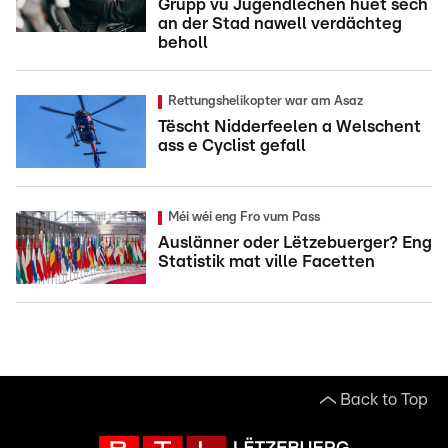
Grupp vu Jugendlechen huet sech
an der Stad nawell verdächteg
beholl
Rettungshelikopter war am Asaz
Tëscht Nidderfeelen a Welschent
ass e Cyclist gefall
Méi wéi eng Fro vum Pass
Auslänner oder Lëtzebuerger? Eng
Statistik mat ville Facetten
Back to Top