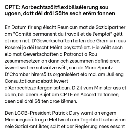
CPTE: Aarbechtszäitflexibiliséierung sou
ugoen, datt déi dräi Säite sech erëm fannen
En Datum fir eng éischt Reunioun mat de Sozialpartner
am "Comité permanent du travail et de l'emploi" gëtt
et nach net. D'Gewerkschaften haten dee Gremium aus
Roserei jo déi lescht Méint boykottéiert. Hie wéilt sech
elo mat Gewerkschaften a Patronat a Rou
zesummesetzen an dann och zesummen definéieren,
iwwert wat ee schwätze wëll, sou de Marc Spautz.
D'Chamber hirersäits organiséiert elo mol am Juli eng
Consultatiounsdebatt iwwert
d'Aarbechtszäitorganisatioun. D'Zil vum Minister ass et
dann, bei deem Sujet am CPTE en Accord ze fannen,
deen déi dräi Säiten droe kënnen.
Den LCGB-President Patrick Dury warnt an engem
Meenungsbäitrag e Mëttwoch am Tageblatt scho virun
neie Sozialkonflikter, sollt et der Regierung nees eescht