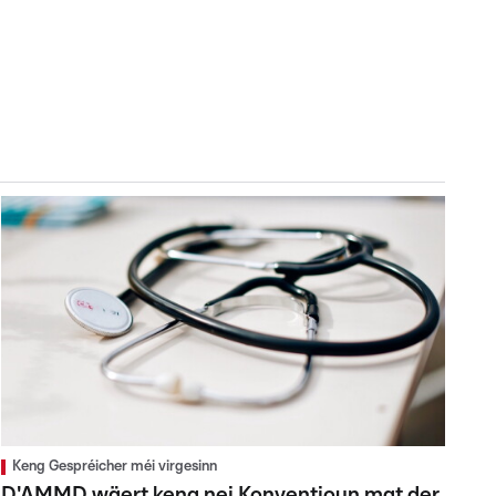
Keng Gespréicher méi virgesinn
D'AMMD wäert keng nei Konventioun mat der