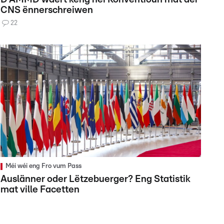
CNS ënnerschreiwen
22
Méi wéi eng Fro vum Pass
Auslänner oder Lëtzebuerger? Eng Statistik
mat ville Facetten