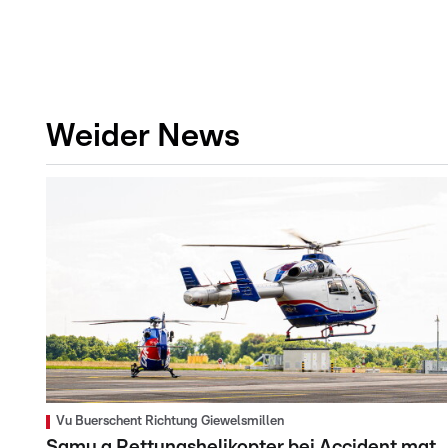
Weider News
Vu Buerschent Richtung Giewelsmillen
Samu a Rettungshelikopter bei Accident mat