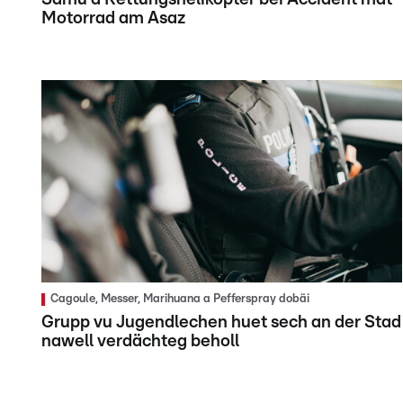
Motorrad am Asaz
Cagoule, Messer, Marihuana a Pefferspray dobäi
Grupp vu Jugendlechen huet sech an der Stad
nawell verdächteg beholl