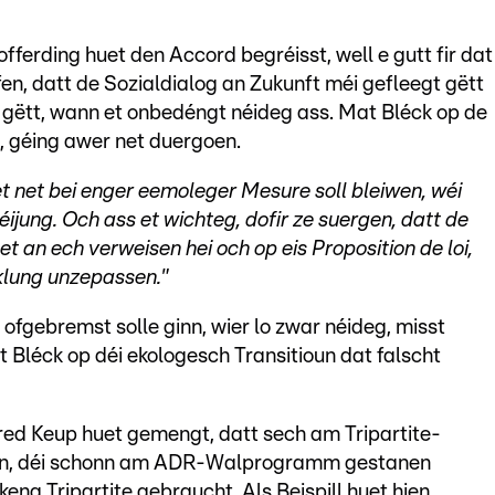
ferding huet den Accord begréisst, well e gutt fir dat
fen, datt de Sozialdialog an Zukunft méi gefleegt gëtt
l gëtt, wann et onbedéngt néideg ass. Mat Bléck op de
, géing awer net duergoen.
et net bei enger eemoleger Mesure soll bleiwen, wéi
éijung. Och ass et wichteg, dofir ze suergen, datt de
 an ech verweisen hei och op eis Proposition de loi,
cklung unzepassen."
 ofgebremst solle ginn, wier lo zwar néideg, misst
t Bléck op déi ekologesch Transitioun dat falscht
ed Keup huet gemengt, datt sech am Tripartite-
gen, déi schonn am ADR-Walprogramm gestanen
eng Tripartite gebraucht. Als Beispill huet hien