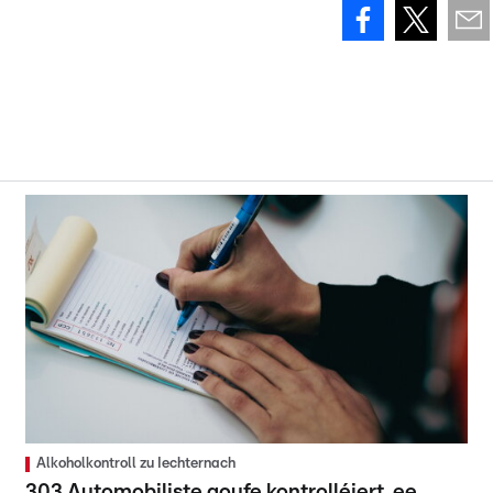
Alkoholkontroll zu Iechternach
303 Automobiliste goufe kontrolléiert, ee