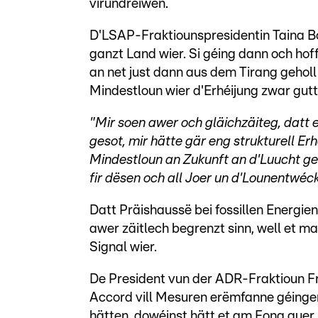
virundreiwen.
D'LSAP-Fraktiounspresidentin Taina Bof
ganzt Land wier. Si géing dann och hof
an net just dann aus dem Tirang gehol
Mindestloun wier d'Erhéijung zwar gutt
"Mir soen awer och gläichzäiteg, datt 
gesot, mir hätte gär eng strukturell Erh
Mindestloun an Zukunft an d'Luucht geet
fir dësen och all Joer un d'Lounentwé
Datt Präishaussë bei fossillen Energien
awer zäitlech begrenzt sinn, well et ma
Signal wier.
De President vun der ADR-Fraktioun Fr
Accord vill Mesuren erëmfanne géin
hätten, dowéinst hätt et am Fong guer k