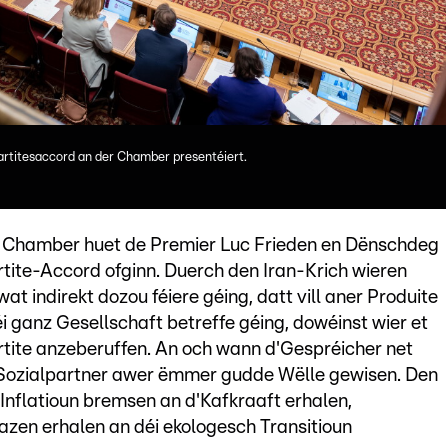
artitesaccord an der Chamber presentéiert.
r Chamber huet de Premier Luc Frieden en Dënschdeg
tite-Accord ofginn. Duerch den Iran-Krich wieren
t indirekt dozou féiere géing, datt vill aner Produite
déi ganz Gesellschaft betreffe géing, dowéinst wier et
rtite anzeberuffen. An och wann d'Gespréicher net
d'Sozialpartner awer ëmmer gudde Wëlle gewisen. Den
'Inflatioun bremsen an d'Kafkraaft erhalen,
zen erhalen an déi ekologesch Transitioun