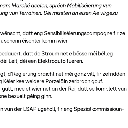
et mam Marché deelen, spréch Mobiliséierung vun
ng vun Terrainen. Déi missten an eisen Ae virgezu
ewënscht, datt eng Sensibiliséierungscampagne fir ze
nn, schonn éischter komm wier.
edauert, datt de Stroum net e bësse méi bëlleg
déi Leit, déi een Elektroauto fueren.
, d'Regierung bräicht net méi ganz vill, fir zefridden
ng Kéier kee weidere Porzeläin zerbrach gouf.
gutt, mee et wier net an der Rei, datt se komplett vun
ne bezuelt géing ginn.
 vun der LSAP ugeholl, fir eng Spezialkommissioun-