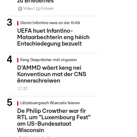
zu Briedemes
Video
Fotoen
Gianni Infantino nees an der Kritik
UEFA huet Infantino-
Mataarbechterin eng héich
Entschiedegung bezuelt
Keng Gespréicher méi virgesinn
D'AMMD wäert keng nei
Konventioun mat der CNS
ënnerschreiwen
22
Lëtzebuergesch Wuerzele feieren
De Philip Crowther war fir
RTL um "Luxembourg Fest"
am US-Bundesstaat
Wisconsin