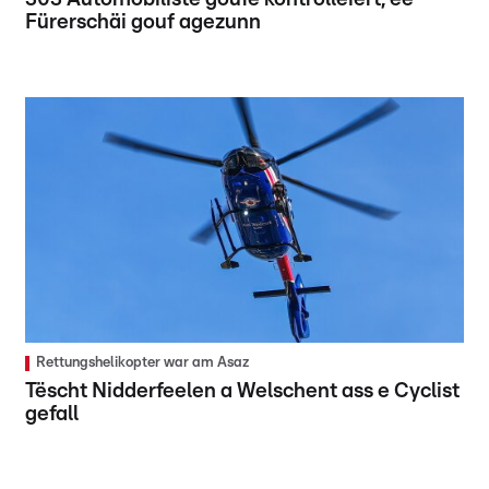
Fürerschäi gouf agezunn
Rettungshelikopter war am Asaz
Tëscht Nidderfeelen a Welschent ass e Cyclist
gefall