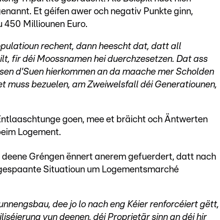
enannt. Et géifen awer och negativ Punkte ginn,
 450 Milliounen Euro.
pulatioun rechent, dann heescht dat, datt all
lt, fir déi Moossnamen hei duerchzesetzen. Dat ass
ussen d'Suen hierkommen an da maache mer Scholden
et muss bezuelen, am Zweiwelsfall déi Generatiounen,
Entlaaschtunge goen, mee et bräicht och Äntwerten
 beim Logement.
n deene Gréngen ënnert anerem gefuerdert, datt nach
i ugespaante Situatioun um Logementsmarché
nengsbau, dee jo lo nach eng Kéier renforcéiert gëtt,
séierung vun deenen, déi Proprietär sinn an déi hir