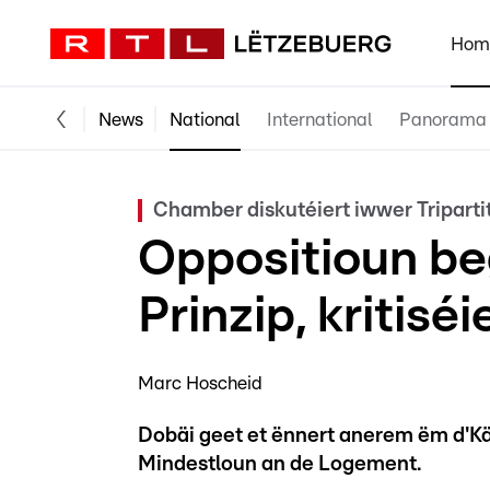
Hom
News
National
International
Panorama
Chamber diskutéiert iwwer Tripart
Oppositioun b
Prinzip, kritisé
Marc Hoscheid
Dobäi geet et ënnert anerem ëm d'Kä
Mindestloun an de Logement.