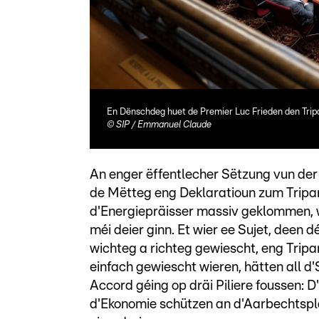
En Dënschdeg huet de Premier Luc Frieden den Trip
©
SIP / Emmanuel Claude
An enger ëffentlecher Sëtzung vun de
de Mëtteg eng Deklaratioun zum Tripar
d'Energiepräisser massiv geklommen, wa
méi deier ginn. Et wier ee Sujet, deen 
wichteg a richteg gewiescht, eng Tripa
einfach gewiescht wieren, hätten all 
Accord géing op dräi Piliere foussen: D
d'Ekonomie schützen an d'Aarbechtspla