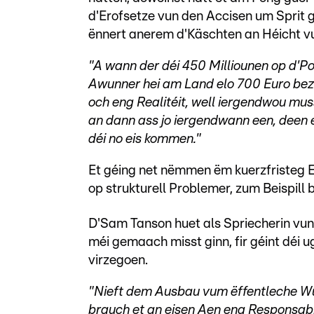
d'Erofsetze vun den Accisen um Sprit g
ënnert anerem d'Käschten an Héicht vu
"A wann der déi 450 Milliounen op d'Po
Awunner hei am Land elo 700 Euro bezi
och eng Realitéit, well iergendwou m
an dann ass jo iergendwann een, deen 
déi no eis kommen."
Et géing net nëmmen ëm kuerzfristeg 
op strukturell Problemer, zum Beispill
D'Sam Tanson huet als Spriecherin vu
méi gemaach misst ginn, fir géint dé
virzegoen.
"Nieft dem Ausbau vum ëffentleche Wun
brauch et an eisen Aen eng Responsabili