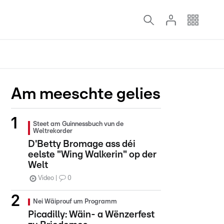
Am meeschte gelies
Steet am Guinnessbuch vun de
Weltrekorder
D'Betty Bromage ass déi
eelste "Wing Walkerin" op der
Welt
Video
0
Nei Wäiprouf um Programm
Picadilly: Wäin- a Wënzerfest