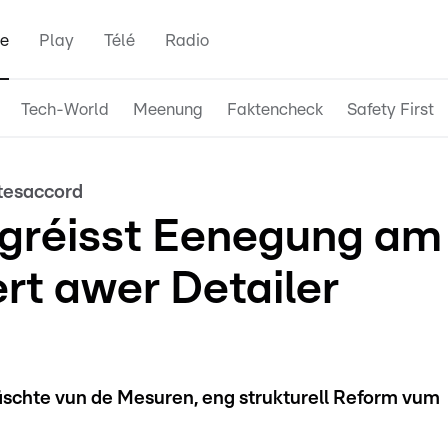
e
Play
Télé
Radio
Tech-World
Meenung
Faktencheck
Safety First
itesaccord
egréisst Eenegung am
iert awer Detailer
schte vun de Mesuren, eng strukturell Reform vum