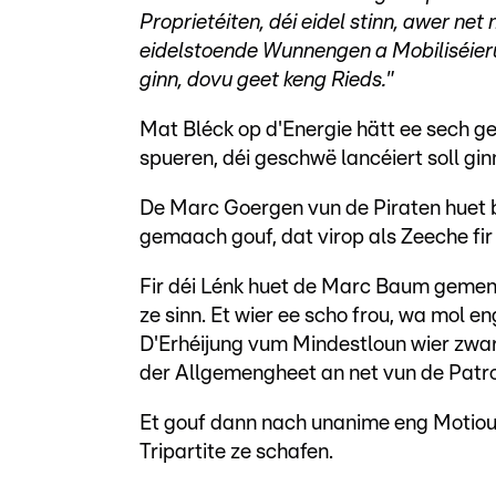
Proprietéiten, déi eidel stinn, awer n
eidelstoende Wunnengen a Mobiliséieru
ginn, dovu geet keng Rieds."
Mat Bléck op d'Energie hätt ee sech g
spueren, déi geschwë lancéiert soll gi
De Marc Goergen vun de Piraten huet b
gemaach gouf, dat virop als Zeeche fir 
Fir déi Lénk huet de Marc Baum gemengt
ze sinn. Et wier ee scho frou, wa mol e
D'Erhéijung vum Mindestloun wier zwar 
der Allgemengheet an net vun de Patro
Et gouf dann nach unanime eng Motioun
Tripartite ze schafen.