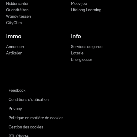
Nidderschléi
Moovijob
Quantitéiten
Lifelong Learning
Wandvitessen
CityClim
Immo
Info
Annoncen
Services de garde
Artikelen
Loterie
Energieauer
Feedback
Conditions d'utilisation
Privacy
Politique en matière de cookies
Gestion des cookies
RTL Charte