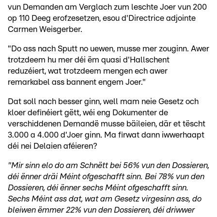
vun Demanden am Verglach zum leschte Joer vun 200
op 110 Deeg erofzesetzen, esou d'Directrice adjointe
Carmen Weisgerber.
"Do ass nach Sputt no uewen, musse mer zouginn. Awer
trotzdeem hu mer déi ëm quasi d'Hallschent
reduzéiert, wat trotzdeem mengen ech awer
remarkabel ass bannent engem Joer."
Dat soll nach besser ginn, well mam neie Gesetz och
kloer definéiert gëtt, wéi eng Dokumenter de
verschiddenen Demandë musse bäileien, där et tëscht
3.000 a 4.000 d'Joer ginn. Ma firwat dann iwwerhaapt
déi nei Delaien aféieren?
"Mir sinn elo do am Schnëtt bei 56% vun den Dossieren,
déi ënner dräi Méint ofgeschafft sinn. Bei 78% vun den
Dossieren, déi ënner sechs Méint ofgeschafft sinn.
Sechs Méint ass dat, wat am Gesetz virgesinn ass, do
bleiwen ëmmer 22% vun den Dossieren, déi driwwer