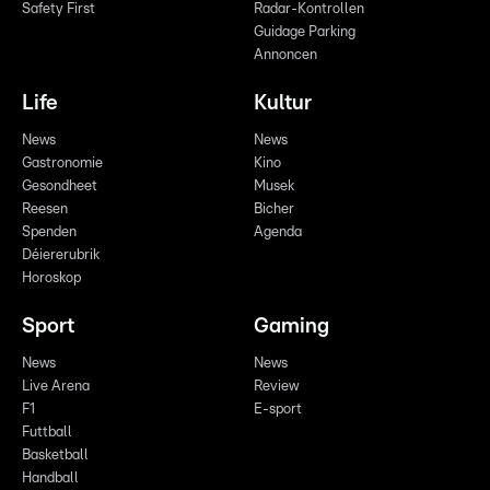
Safety First
Radar-Kontrollen
Guidage Parking
Annoncen
Life
Kultur
News
News
Gastronomie
Kino
Gesondheet
Musek
Reesen
Bicher
Spenden
Agenda
Déiererubrik
Horoskop
Sport
Gaming
News
News
Live Arena
Review
F1
E-sport
Futtball
Basketball
Handball