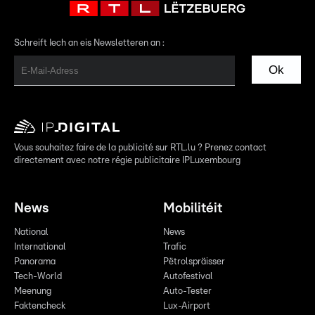
Schreift Iech an eis Newsletteren an :
Ok
Vous souhaitez faire de la publicité sur RTL.lu ? Prenez contact
directement avec notre régie publicitaire IPLuxembourg
News
Mobilitéit
National
News
International
Trafic
Panorama
Pëtrolspräisser
Tech-World
Autofestival
Meenung
Auto-Tester
Faktencheck
Lux-Airport