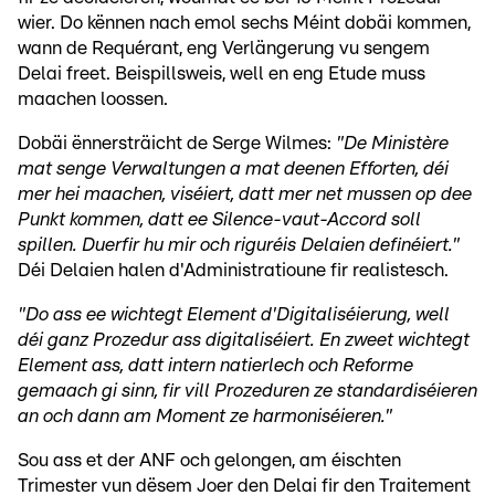
wier. Do kënnen nach emol sechs Méint dobäi kommen,
wann de Requérant, eng Verlängerung vu sengem
Delai freet. Beispillsweis, well en eng Etude muss
maachen loossen.
Dobäi ënnersträicht de Serge Wilmes:
"De Ministère
mat senge Verwaltungen a mat deenen Efforten, déi
mer hei maachen, viséiert, datt mer net mussen op dee
Punkt kommen, datt ee Silence-vaut-Accord soll
spillen. Duerfir hu mir och riguréis Delaien definéiert."
Déi Delaien halen d'Administratioune fir realistesch.
"Do ass ee wichtegt Element d'Digitaliséierung, well
déi ganz Prozedur ass digitaliséiert. En zweet wichtegt
Element ass, datt intern natierlech och Reforme
gemaach gi sinn, fir vill Prozeduren ze standardiséieren
an och dann am Moment ze harmoniséieren."
Sou ass et der ANF och gelongen, am éischten
Trimester vun dësem Joer den Delai fir den Traitement