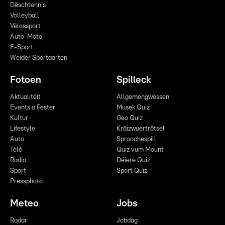
Dëschtennis
Volleyball
Vëlossport
Auto-Moto
E-Sport
Weider Sportaarten
Fotoen
Spilleck
Aktualitéit
Allgemengwëssen
Events a Fester
Musek Quiz
Kultur
Geo Quiz
Lifestyle
Kräizwuerträtsel
Auto
Sproochespill
Télé
Quiz vum Mount
Radio
Déiere Quiz
Sport
Sport Quiz
Pressphoto
Meteo
Jobs
Radar
Jobdag