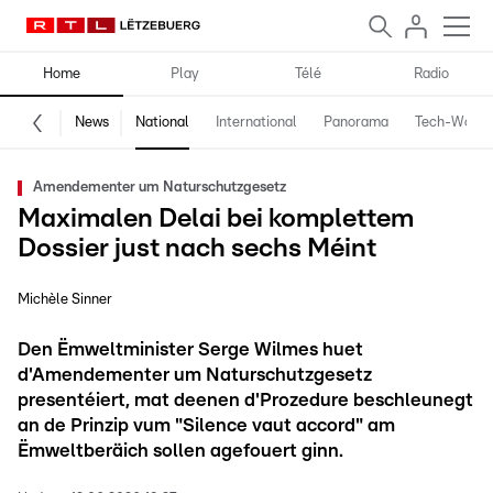
Home
Play
Télé
Radio
News
National
International
Panorama
Tech-World
Amendementer um Naturschutzgesetz
Maximalen Delai bei komplettem
Dossier just nach sechs Méint
Michèle Sinner
Den Ëmweltminister Serge Wilmes huet
d'Amendementer um Naturschutzgesetz
presentéiert, mat deenen d'Prozedure beschleunegt
an de Prinzip vum "Silence vaut accord" am
Ëmweltberäich sollen agefouert ginn.