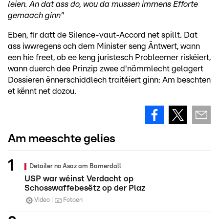
leien. An dat ass do, wou da mussen immens Efforte
gemaach ginn"
Eben, fir datt de Silence-vaut-Accord net spillt. Dat
ass iwwregens och dem Minister seng Äntwert, wann
een hie freet, ob ee keng juristesch Probleemer riskéiert,
wann duerch dee Prinzip zwee d'nämmlecht gelagert
Dossieren ënnerschiddlech traitéiert ginn: Am beschten
et kënnt net dozou.
Am meeschte gelies
Detailer no Asaz am Bamerdall
USP war wéinst Verdacht op
Schosswaffebesëtz op der Plaz
Video
Fotoen