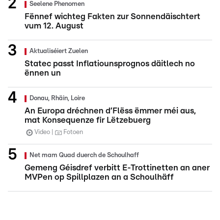
Seelene Phenomen
Fënnef wichteg Fakten zur Sonnendäischtert
vum 12. August
Aktualiséiert Zuelen
Statec passt Inflatiounsprognos däitlech no
ënnen un
Donau, Rhäin, Loire
An Europa dréchnen d’Flëss ëmmer méi aus,
mat Konsequenze fir Lëtzebuerg
Video
Fotoen
Net mam Quad duerch de Schoulhaff
Gemeng Géisdref verbitt E-Trottinetten an aner
MVPen op Spillplazen an a Schoulhäff