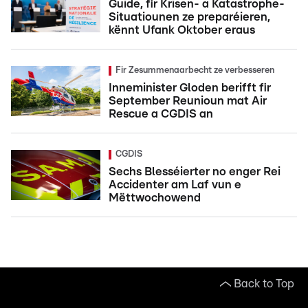
Guide, fir Krisen- a Katastrophe-
Situatiounen ze preparéieren,
kënnt Ufank Oktober eraus
Fir Zesummenaarbecht ze verbesseren
Inneminister Gloden berifft fir
September Reunioun mat Air
Rescue a CGDIS an
CGDIS
Sechs Blesséierter no enger Rei
Accidenter am Laf vun e
Mëttwochowend
Back to Top