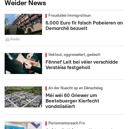
Weider News
Frauduléis Immigratioun
6.000 Euro fir falsch Pabeieren an
Demarchë bezuelt
Audio
Geklaut, aggresséiert, gedealt
Fënnef Leit bei véier verschidde
Verstéiss festgeholl
An der Nuecht op en Dënschdeg
Méi wéi 60 Griewer um
Beetebuerger Kierfecht
vandaliséiert
Parlamentaresch Fro