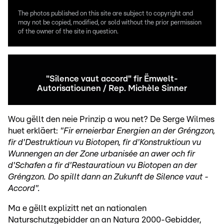
The photos published on this site are subject to copyright and
may not be copied, modified, or sold without the prior permission
of the owner of the site in question.
"Silence vaut accord" fir Ëmwelt-
Autorisatiounen / Rep. Michèle Sinner
Wou gëllt den neie Prinzip a wou net? De Serge Wilmes
huet erkläert:
"Fir erneierbar Energien an der Gréngzon,
fir d'Destruktioun vu Biotopen, fir d'Konstruktioun vu
Wunnengen an der Zone urbanisée an awer och fir
d'Schafen a fir d'Restauratioun vu Biotopen an der
Gréngzon. Do spillt dann an Zukunft de Silence vaut -
Accord".
Ma e gëllt explizitt net an nationalen
Naturschutzgebidder an an Natura 2000-Gebidder,