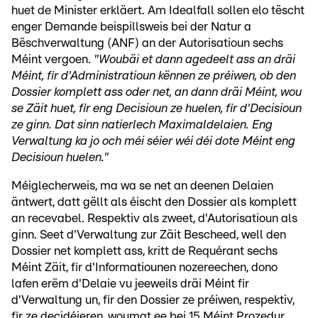
huet de Minister erkläert. Am Idealfall sollen elo tëscht
enger Demande beispillsweis bei der Natur a
Bëschverwaltung (ANF) an der Autorisatioun sechs
Méint vergoen.
"Woubäi et dann agedeelt ass an dräi
Méint, fir d'Administratioun kënnen ze préiwen, ob den
Dossier komplett ass oder net, an dann dräi Méint, wou
se Zäit huet, fir eng Decisioun ze huelen, fir d'Decisioun
ze ginn. Dat sinn natierlech Maximaldelaien. Eng
Verwaltung ka jo och méi séier wéi déi dote Méint eng
Decisioun huelen."
Méiglecherweis, ma wa se net an deenen Delaien
äntwert, datt gëllt als éischt den Dossier als komplett
an recevabel. Respektiv als zweet, d'Autorisatioun als
ginn. Seet d'Verwaltung zur Zäit Bescheed, well den
Dossier net komplett ass, kritt de Requérant sechs
Méint Zäit, fir d'Informatiounen nozereechen, dono
lafen erëm d'Delaie vu jeeweils dräi Méint fir
d'Verwaltung un, fir den Dossier ze préiwen, respektiv,
fir ze decidéieren, woumat ee bei 15 Méint Prozedur