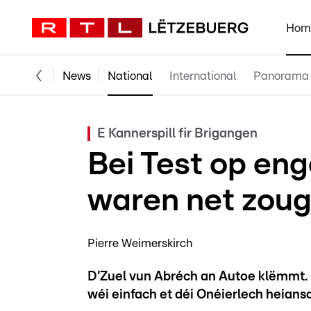
Hom
News
National
International
Panorama
E Kannerspill fir Brigangen
Bei Test op en
waren net zou
Pierre Weimerskirch
D'Zuel vun Abréch an Autoe klëmmt. 
wéi einfach et déi Onéierlech heian