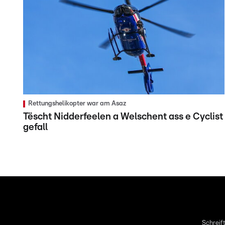
Rettungshelikopter war am Asaz
Tëscht Nidderfeelen a Welschent ass e Cyclist
gefall
Schreift