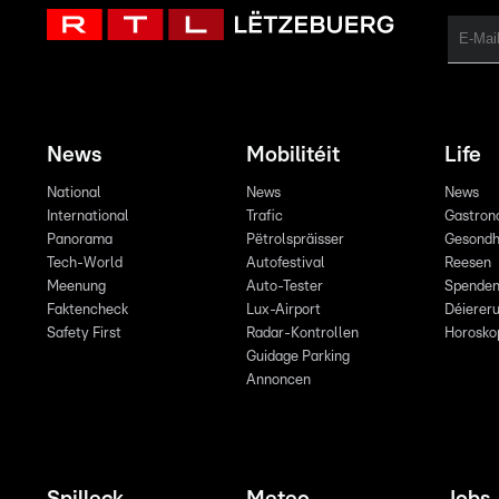
News
Mobilitéit
Life
National
News
News
International
Trafic
Gastron
Panorama
Pëtrolspräisser
Gesondh
Tech-World
Autofestival
Reesen
Meenung
Auto-Tester
Spende
Faktencheck
Lux-Airport
Déiereru
Safety First
Radar-Kontrollen
Horosko
Guidage Parking
Annoncen