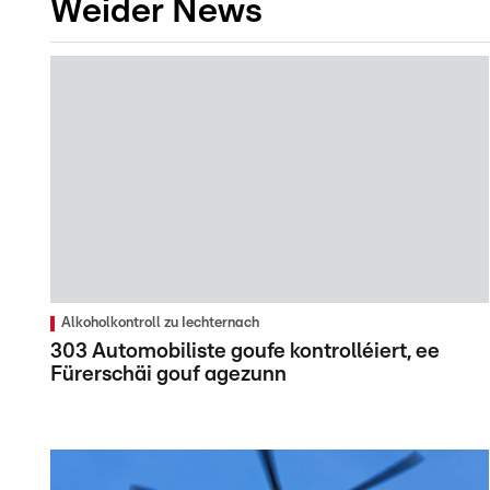
Weider News
Alkoholkontroll zu Iechternach
303 Automobiliste goufe kontrolléiert, ee
Fürerschäi gouf agezunn