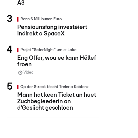
A3
Ronn 6 Milliounen Euro
Pensiounsfong investéiert
indirekt a SpaceX
Projet "SaferNight" um e-Lake
Eng Offer, wou ee kann Hëllef
froen
Video
Op der Streck tëscht Tréier a Koblenz
Mann hat keen Ticket an huet
Zuchbegleederin an
d'Gesiicht geschloen