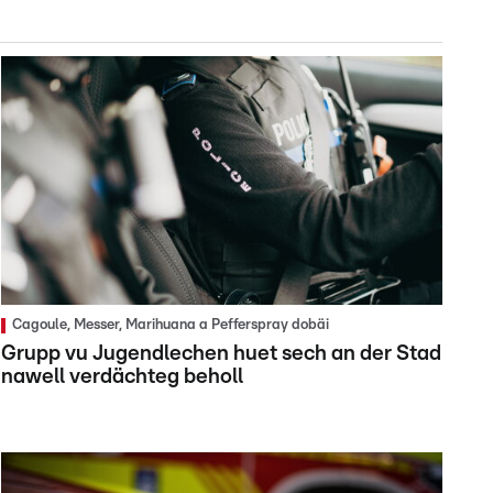
Cagoule, Messer, Marihuana a Pefferspray dobäi
Grupp vu Jugendlechen huet sech an der Stad
nawell verdächteg beholl