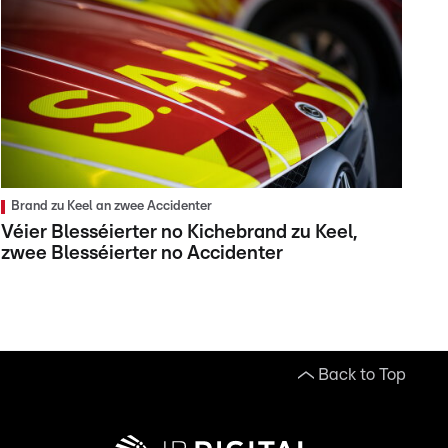
Brand zu Keel an zwee Accidenter
Véier Blesséierter no Kichebrand zu Keel,
zwee Blesséierter no Accidenter
Back to Top