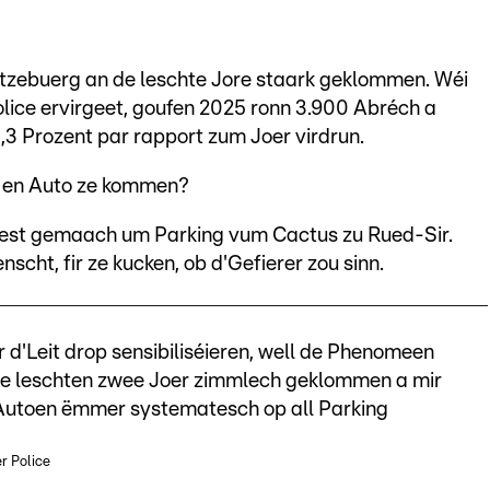
ëtzebuerg an de leschte Jore staark geklommen. Wéi
Police ervirgeet, goufen 2025 ronn 3.900 Abréch a
,3 Prozent par rapport zum Joer virdrun.
n en Auto ze kommen?
ttest gemaach um Parking vum Cactus zu Rued-Sir.
nscht, fir ze kucken, ob d'Gefierer zou sinn.
r d'Leit drop sensibiliséieren, well de Phenomeen
ne leschten zwee Joer zimmlech geklommen a mir
fir Autoen ëmmer systematesch op all Parking
r Police