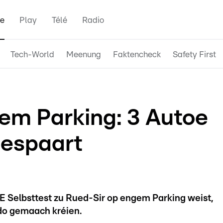
e
Play
Télé
Radio
Tech-World
Meenung
Faktencheck
Safety First
gem Parking: 3 Autoe
gespaart
E Selbsttest zu Rued-Sir op engem Parking weist,
sdo gemaach kréien.