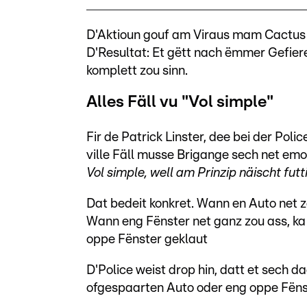
D'Aktioun gouf am Viraus mam Cactus 
D'Resultat: Et gëtt nach ëmmer Gefiere
komplett zou sinn.
Alles Fäll vu "Vol simple"
Fir de Patrick Linster, dee bei der Pol
ville Fäll musse Brigange sech net em
Vol simple, well am Prinzip näischt fut
Dat bedeit konkret. Wann en Auto net 
Wann eng Fënster net ganz zou ass, ka 
oppe Fënster geklaut
D'Police weist drop hin, datt et sech 
ofgespaarten Auto oder eng oppe Fëns