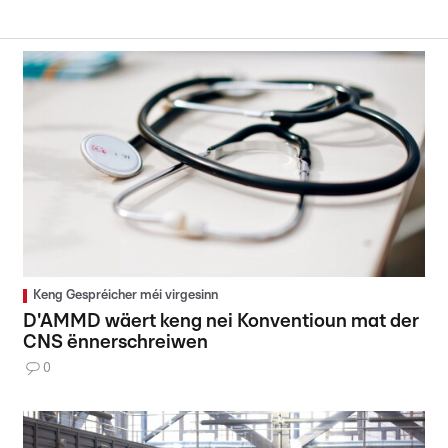
Keng Gespréicher méi virgesinn
D'AMMD wäert keng nei Konventioun mat der
CNS ënnerschreiwen
0