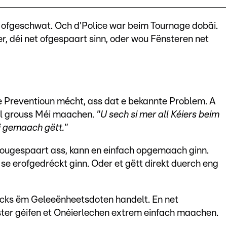
ofgeschwat. Och d'Police war beim Tournage dobäi.
r, déi net ofgespaart sinn, oder wou Fënsteren net
ice Preventioun mécht, ass dat e bekannte Problem. A
ol grouss Méi maachen.
"U sech si mer all Kéiers beim
ti gemaach gëtt."
zougespaart ass, kann en einfach opgemaach ginn.
se erofgedréckt ginn. Oder et gëtt direkt duerch eng
dacks ëm Geleeënheetsdoten handelt. En net
ter géifen et Onéierlechen extrem einfach maachen.