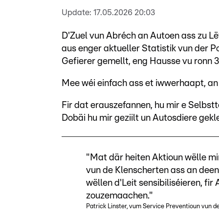
Update:
17.05.2026 20:03
D'Zuel vun Abréch an Autoen ass zu L
aus enger aktueller Statistik vun der 
Gefierer gemellt, eng Hausse vu ronn 3
Mee wéi einfach ass et iwwerhaapt, a
Fir dat erauszefannen, hu mir e Selbs
Dobäi hu mir geziilt un Autosdiere gekle
"Mat där heiten Aktioun wëlle mi
vun de Klenscherten ass an dee
wëllen d'Leit sensibiliséieren, 
zouzemaachen."
Patrick Linster, vum Service Preventioun vun de