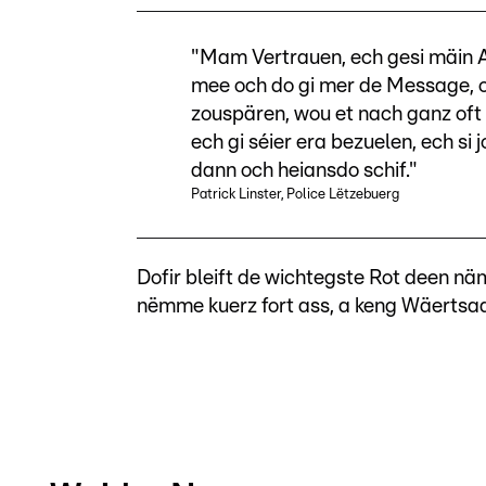
"Mam Vertrauen, ech gesi mäin Au
mee och do gi mer de Message,
zouspären, wou et nach ganz oft 
ech gi séier era bezuelen, ech s
dann och heiansdo schif."
Patrick Linster, Police Lëtzebuerg
Dofir bleift de wichtegste Rot deen 
nëmme kuerz fort ass, a keng Wäertsa