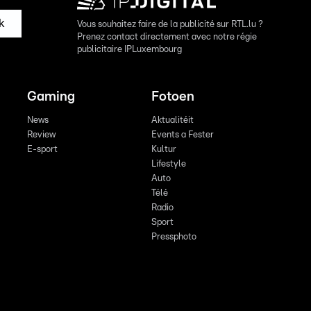
k
Vous souhaitez faire de la publicité sur RTL.lu ?
Prenez contact directement avec notre régie
publicitaire IPLuxembourg
Gaming
Fotoen
News
Aktualitéit
Review
Events a Fester
E-sport
Kultur
Lifestyle
Auto
Télé
Radio
Sport
Pressphoto