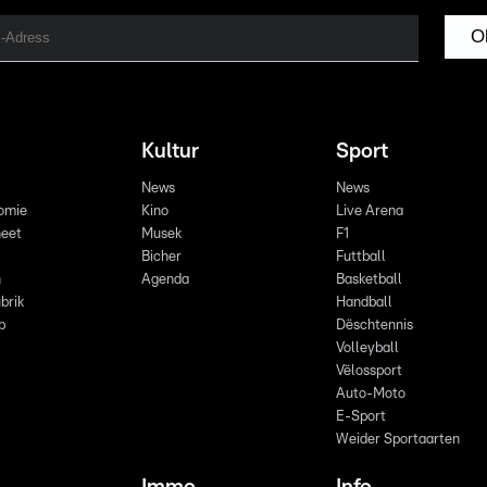
O
Kultur
Sport
News
News
omie
Kino
Live Arena
eet
Musek
F1
Bicher
Futtball
n
Agenda
Basketball
brik
Handball
p
Dëschtennis
Volleyball
Vëlossport
Auto-Moto
E-Sport
Weider Sportaarten