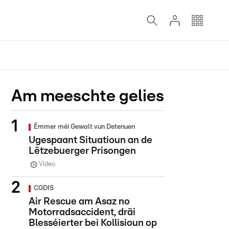
Am meeschte gelies
Ëmmer méi Gewalt vun Detenuen
Ugespaant Situatioun an de
Lëtzebuerger Prisongen
Video
CGDIS
Air Rescue am Asaz no
Motorradsaccident, dräi
Blesséierter bei Kollisioun op