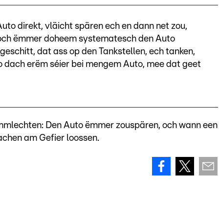
to direkt, vläicht spären ech en dann net zou,
 och ëmmer doheem systematesch den Auto
geschitt, dat ass op den Tankstellen, ech tanken,
i jo dach erëm séier bei mengem Auto, mee dat geet
nämmlechten: Den Auto ëmmer zouspären, och wann een
achen am Gefier loossen.