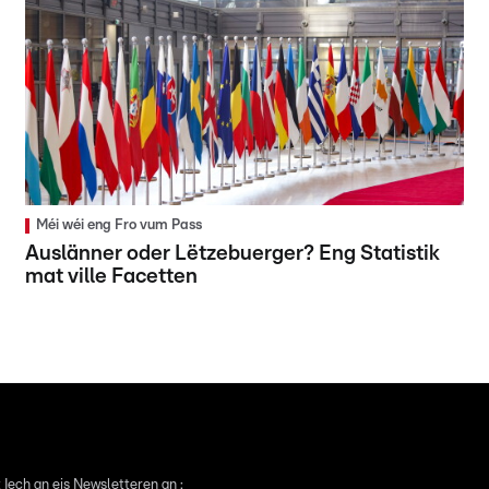
Méi wéi eng Fro vum Pass
Auslänner oder Lëtzebuerger? Eng Statistik
mat ville Facetten
 Iech an eis Newsletteren an :