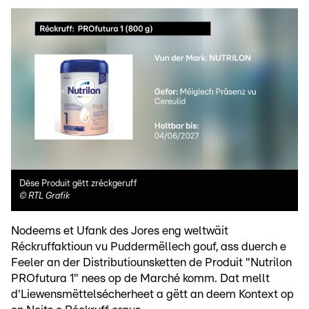
Dëse Produit gëtt zréckgeruff
©
RTL Grafik
Nodeems et Ufank des Jores eng weltwäit
Réckruffaktioun vu Puddermëllech gouf, ass duerch e
Feeler an der Distributiounsketten de Produit "Nutrilon
PROfutura 1" nees op de Marché komm. Dat mellt
d'Liewensmëttelsécherheet a gëtt an deem Kontext op