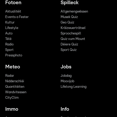
Fotoen
Spilleck
Aktualitéit
Allgemengwëssen
Events a Fester
Musek Quiz
Kultur
Geo Quiz
Lifestyle
Kräizwuerträtsel
Auto
Sproochespill
Télé
Quiz vum Mount
Radio
Déiere Quiz
Sport
Sport Quiz
Pressphoto
Meteo
Jobs
Radar
Jobdag
Nidderschléi
Moovijob
Quantitéiten
Lifelong Learning
Wandvitessen
CityClim
Immo
Info