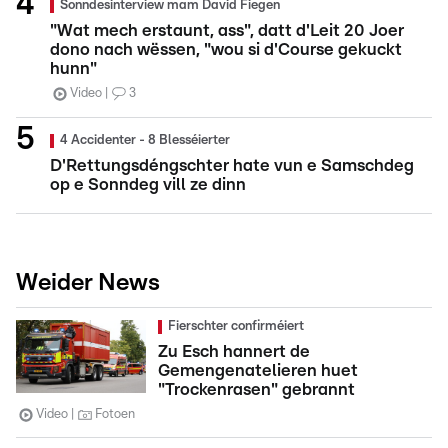
Sonndesinterview mam David Fiegen
"Wat mech erstaunt, ass", datt d'Leit 20 Joer
dono nach wëssen, "wou si d'Course gekuckt
hunn"
Video
3
4 Accidenter - 8 Blesséierter
D'Rettungsdéngschter hate vun e Samschdeg
op e Sonndeg vill ze dinn
Weider News
Fierschter confirméiert
Zu Esch hannert de
Gemengenatelieren huet
"Trockenrasen" gebrannt
Video
Fotoen