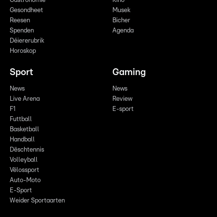
Gastronomie
Kino
Gesondheet
Musek
Reesen
Bicher
Spenden
Agenda
Déiererubrik
Horoskop
Sport
Gaming
News
News
Live Arena
Review
F1
E-sport
Futtball
Basketball
Handball
Dëschtennis
Volleyball
Vëlossport
Auto-Moto
E-Sport
Weider Sportaarten