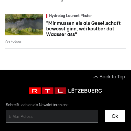
Hydrolog Laurent Pfister
"Mir mussen eis als Gesellschaft
bewosst ginn, wéi kostbar dat
Waasser ass"
Fotoen
Back to Top
Schreift Iech an eis Newsletteren an :
Ok