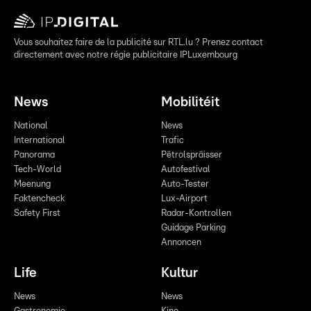
Vous souhaitez faire de la publicité sur RTL.lu ? Prenez contact
directement avec notre régie publicitaire IPLuxembourg
News
Mobilitéit
National
News
International
Trafic
Panorama
Pëtrolspräisser
Tech-World
Autofestival
Meenung
Auto-Tester
Faktencheck
Lux-Airport
Safety First
Radar-Kontrollen
Guidage Parking
Annoncen
Life
Kultur
News
News