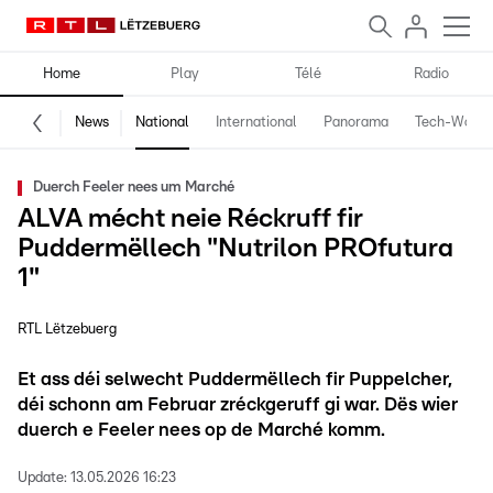
Home
Play
Télé
Radio
News
National
International
Panorama
Tech-World
Duerch Feeler nees um Marché
ALVA mécht neie Réckruff fir
Puddermëllech "Nutrilon PROfutura
1"
RTL Lëtzebuerg
Et ass déi selwecht Puddermëllech fir Puppelcher,
déi schonn am Februar zréckgeruff gi war. Dës wier
duerch e Feeler nees op de Marché komm.
Update:
13.05.2026 16:23