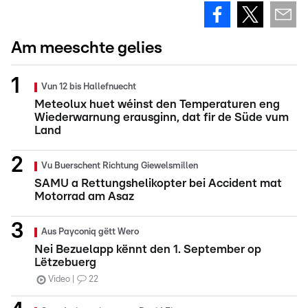
Am meeschte gelies
Vun 12 bis Hallefnuecht
Meteolux huet wéinst den Temperaturen eng
Wiederwarnung erausginn, dat fir de Süde vum
Land
Vu Buerschent Richtung Giewelsmillen
SAMU a Rettungshelikopter bei Accident mat
Motorrad am Asaz
Aus Payconiq gëtt Wero
Nei Bezuelapp kënnt den 1. September op
Lëtzebuerg
Video
22