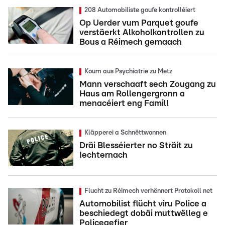
208 Automobiliste goufe kontrolléiert
Op Uerder vum Parquet goufe
verstäerkt Alkoholkontrollen zu
Bous a Réimech gemaach
Koum aus Psychiatrie zu Metz
Mann verschaaft sech Zougang zu
Haus am Rollengergronn a
menacéiert eng Famill
Kläpperei a Schnëttwonnen
Dräi Blesséierter no Sträit zu
Iechternach
Flucht zu Réimech verhënnert Protokoll net
Automobilist flücht viru Police a
beschiedegt dobäi muttwëlleg e
Policegefier