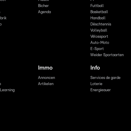
Bicher
Futtball
n
Agenda
Basketball
brik
Handball
p
Dëschtennis
Volleyball
Vëlossport
Auto-Moto
E-Sport
Weider Sportaarten
Immo
Info
Annoncen
Services de garde
b
Artikelen
Loterie
 Learning
Energieauer