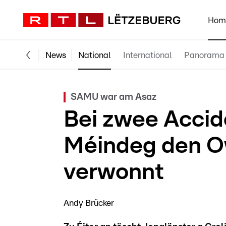
Hom
News
National
International
Panorama
SAMU war am Asaz
Bei zwee Accid
Méindeg den O
verwonnt
Andy Brücker