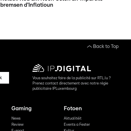
bremsen d'Inflatioun
Back to Top
k
Vous souhaitez faire de la publicité sur RTL.lu ?
Prenez contact directement avec notre régie
publicitaire IPLuxembourg
Gaming
Fotoen
News
Aktualitéit
Review
Events a Fester
E-sport
Kultur