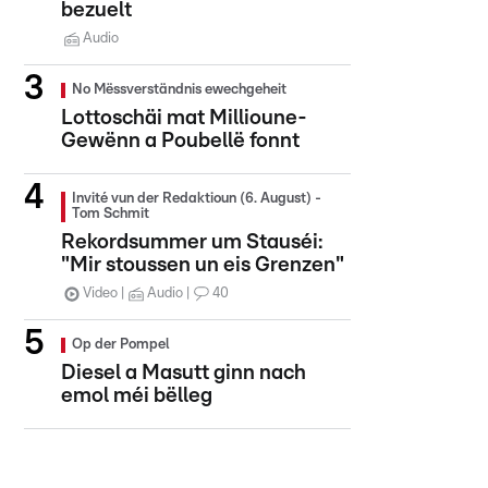
bezuelt
Audio
No Mëssverständnis ewechgeheit
Lottoschäi mat Millioune-
Gewënn a Poubellë fonnt
Invité vun der Redaktioun (6. August) -
Tom Schmit
Rekordsummer um Stauséi:
"Mir stoussen un eis Grenzen"
Video
Audio
40
Op der Pompel
Diesel a Masutt ginn nach
emol méi bëlleg