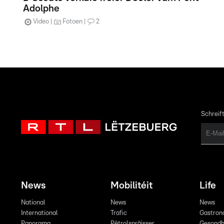
Adolphe
Video
Fotoen
2
Schreift
News
Mobilitéit
Life
National
News
News
International
Trafic
Gastron
Panorama
Pëtrolspräisser
Gesondh