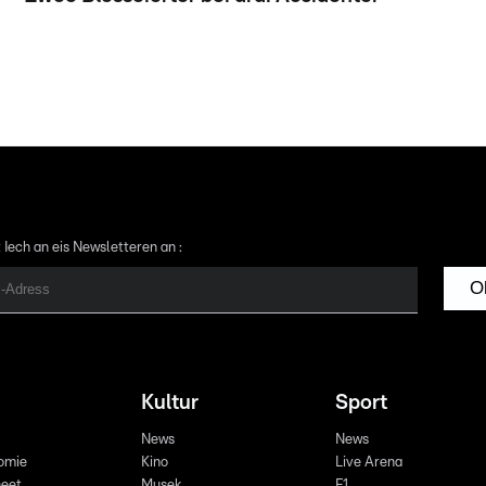
 Iech an eis Newsletteren an :
O
Kultur
Sport
News
News
omie
Kino
Live Arena
eet
Musek
F1