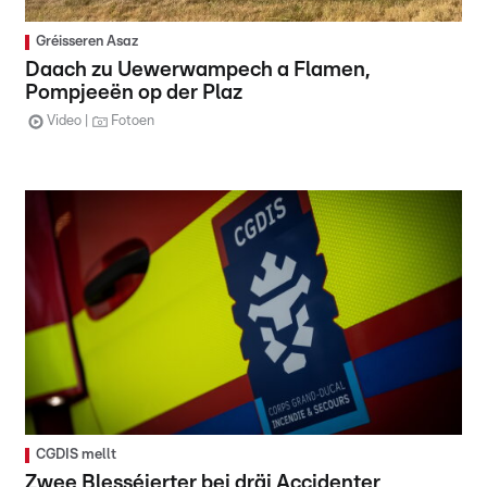
Gréisseren Asaz
Daach zu Uewerwampech a Flamen,
Pompjeeën op der Plaz
Video
Fotoen
CGDIS mellt
Zwee Blesséierter bei dräi Accidenter