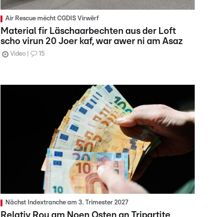
Air Rescue mécht CGDIS Virwërf
Material fir Läschaarbechten aus der Loft
scho virun 20 Joer kaf, war awer ni am Asaz
Video
15
Nächst Indextranche am 3. Trimester 2027
Relativ Rou am Noen Osten an Tripartite