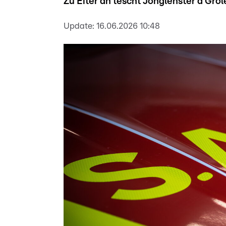
Zu Éiter an tëscht Jonglënster a Grol
Update:
16.06.2026 10:48