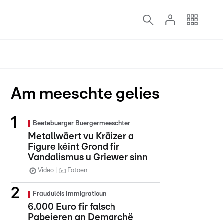
Am meeschte gelies
Beetebuerger Buergermeeschter
Metallwäert vu Kräizer a
Figure kéint Grond fir
Vandalismus u Griewer sinn
Video
Fotoen
Frauduléis Immigratioun
6.000 Euro fir falsch
Pabeieren an Demarchë