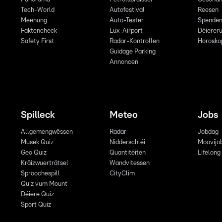
Tech-World
Autofestival
Reesen
Meenung
Auto-Tester
Spende
Faktencheck
Lux-Airport
Déiereru
Safety First
Radar-Kontrollen
Horosko
Guidage Parking
Annoncen
Spilleck
Meteo
Jobs
Allgemengwëssen
Radar
Jobdag
Musek Quiz
Nidderschléi
Moovijo
Geo Quiz
Quantitéiten
Lifelong
Kräizwuerträtsel
Wandvitessen
Sproochespill
CityClim
Quiz vum Mount
Déiere Quiz
Sport Quiz