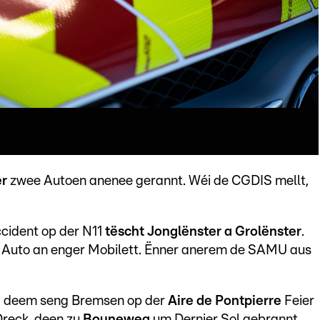
er
zwee Autoen anenee gerannt. Wéi de CGDIS mellt,
cident op der N11
tëscht Jonglënster a Grolënster
.
em Auto an enger Mobilett. Ënner anerem de SAMU aus
, deem seng Bremsen op der
Aire de Pontpierre
Feier
Dreck, deen zu
Bouneweg
um Dernier Sol gebrannt