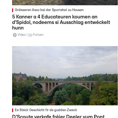
Gréisseren Asaz bei der Sportshal zu Housen
5 Kanner a 4 Educateuren koumen an
d'Spidol, nodeems si Ausschlag entwéckelt
hunn
Video
Fotoen
Ee Stéck Geschicht fir de gudden Zweck
D'Scoute verkafe fréier Deeler vum Pont