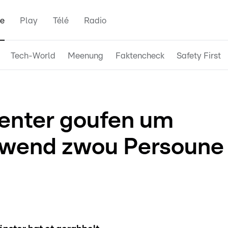
e
Play
Télé
Radio
Tech-World
Meenung
Faktencheck
Safety First
enter goufen um
wend zwou Persoune