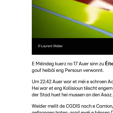
©
Laurent Weber
E Méindeg kuerz no 17 Auer sinn zu
Éit
gouf heibäi eng Persoun verwonnt.
Um 22:42 Auer war et méi e schroen Ac
Hei war et eng Kollisioun tëscht eng
der Stad huet hei mussen an den Asaz.
Weider mellt de CGDIS nach e Camion
gefaangen haten, grad ewéi e bëssen 