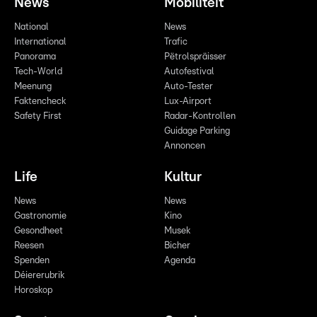
News
Mobilitéit
National
News
International
Trafic
Panorama
Pëtrolspräisser
Tech-World
Autofestival
Meenung
Auto-Tester
Faktencheck
Lux-Airport
Safety First
Radar-Kontrollen
Guidage Parking
Annoncen
Life
Kultur
News
News
Gastronomie
Kino
Gesondheet
Musek
Reesen
Bicher
Spenden
Agenda
Déiererubrik
Horoskop