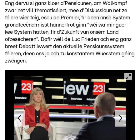
Eng dervu si ganz kloer d’Pensiounen, am Walkampf
zwar net vill thematiséiert, mee d'Diskussioun net ze
féiere wier feig, esou de Premier, fir deen onse System
grondleeënd misst hannerfrot ginn "wéi wa mir guer
kee System hätten, fir d'Zukunft vun onsem Land
ofzesécheren". Dofir wëll de Luc Frieden och eng ganz
breet Debatt iwwert den aktuelle Pensiounssystem
féieren, deen ons jo och zu konstantem Wuesstem géing
zwéngen.