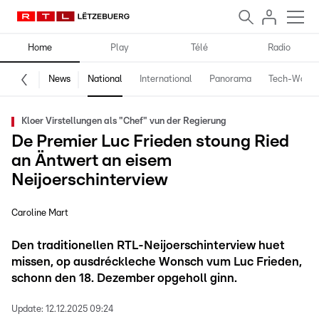
Home
Play
Télé
Radio
News
National
International
Panorama
Tech-World
Kloer Virstellungen als "Chef" vun der Regierung
De Premier Luc Frieden stoung Ried
an Äntwert an eisem
Neijoerschinterview
Caroline Mart
Den traditionellen RTL-Neijoerschinterview huet
missen, op ausdréckleche Wonsch vum Luc Frieden,
schonn den 18. Dezember opgeholl ginn.
Update:
12.12.2025 09:24