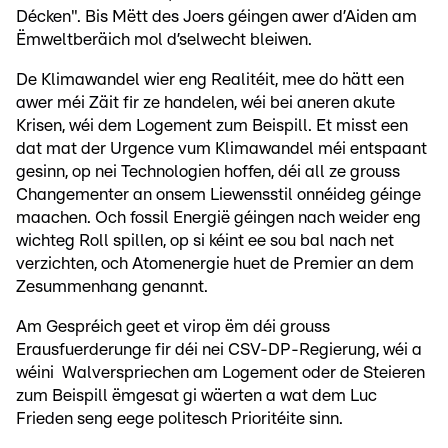
Décken". Bis Mëtt des Joers géingen awer d’Aiden am
Ëmweltberäich mol d’selwecht bleiwen.
De Klimawandel wier eng Realitéit, mee do hätt een
awer méi Zäit fir ze handelen, wéi bei aneren akute
Krisen, wéi dem Logement zum Beispill. Et misst een
dat mat der Urgence vum Klimawandel méi entspaant
gesinn, op nei Technologien hoffen, déi all ze grouss
Changementer an onsem Liewensstil onnéideg géinge
maachen. Och fossil Energië géingen nach weider eng
wichteg Roll spillen, op si kéint ee sou bal nach net
verzichten, och Atomenergie huet de Premier an dem
Zesummenhang genannt.
Am Gespréich geet et virop ëm déi grouss
Erausfuerderunge fir déi nei CSV-DP-Regierung, wéi a
wéini Walverspriechen am Logement oder de Steieren
zum Beispill ëmgesat gi wäerten a wat dem Luc
Frieden seng eege politesch Prioritéite sinn.