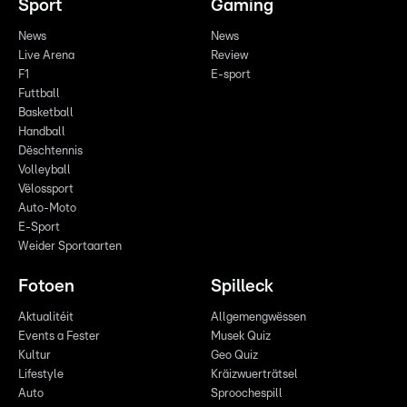
Sport
Gaming
News
News
Live Arena
Review
F1
E-sport
Futtball
Basketball
Handball
Dëschtennis
Volleyball
Vëlossport
Auto-Moto
E-Sport
Weider Sportaarten
Fotoen
Spilleck
Aktualitéit
Allgemengwëssen
Events a Fester
Musek Quiz
Kultur
Geo Quiz
Lifestyle
Kräizwuerträtsel
Auto
Sproochespill