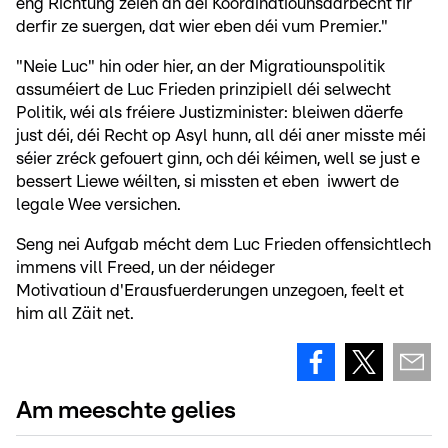
eng Richtung zéien an déi Koordinatiounsaarbecht fir
derfir ze suergen, dat wier eben déi vum Premier."
"Neie Luc" hin oder hier, an der Migratiounspolitik
assuméiert de Luc Frieden prinzipiell déi selwecht
Politik, wéi als fréiere Justizminister: bleiwen däerfe
just déi, déi Recht op Asyl hunn, all déi aner misste méi
séier zréck gefouert ginn, och déi kéimen, well se just e
bessert Liewe wéilten, si missten et eben iwwert de
legale Wee versichen.
Seng nei Aufgab mécht dem Luc Frieden offensichtlech
immens vill Freed, un der néideger
Motivatioun d'Erausfuerderungen unzegoen, feelt et
him all Zäit net.
Am meeschte gelies