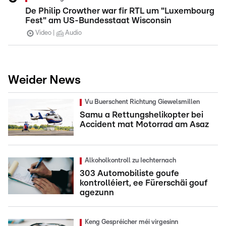
De Philip Crowther war fir RTL um "Luxembourg
Fest" am US-Bundesstaat Wisconsin
Video
Audio
Weider News
Vu Buerschent Richtung Giewelsmillen
Samu a Rettungshelikopter bei
Accident mat Motorrad am Asaz
Alkoholkontroll zu Iechternach
303 Automobiliste goufe
kontrolléiert, ee Fürerschäi gouf
agezunn
Keng Gespréicher méi virgesinn