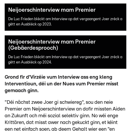
Neijoerschinterview mam Premier
De Luc Frieden bléckt am Interview op dat vergaangent Joer zréck a
gëtt en Ausbléck op 2023.
Neijoerschinterview mam Premier
(Gebäerdesprooch)
De Luc Frieden bléckt am Interview op dat vergaangent Joer zréck a
gëtt en Ausbléck op 2024.
Grond fir d'Virzéie vum Interview ass eng kleng
Interventioun, déi un der Nues vum Premier misst
gemaach ginn.
"Déi nächst zwee Joer gi schwiereg", sou den neie
Premier am Neijoerschinterview an dofir missten Aiden
an Zukunft och méi sozial selektiv ginn. No wéi enge
Krittären, dat misst awer nach gekuckt ginn, et kéint
een net einfach soen, ab deem Gehalt wier een "en