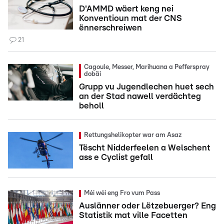
D'AMMD wäert keng nei
Konventioun mat der CNS
ënnerschreiwen
21
Cagoule, Messer, Marihuana a Pefferspray
dobäi
Grupp vu Jugendlechen huet sech
an der Stad nawell verdächteg
beholl
Rettungshelikopter war am Asaz
Tëscht Nidderfeelen a Welschent
ass e Cyclist gefall
Méi wéi eng Fro vum Pass
Auslänner oder Lëtzebuerger? Eng
Statistik mat ville Facetten