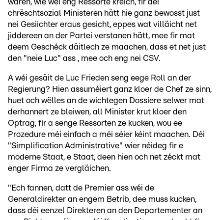
waren, wie wéi eng Ressorte kréich, fir déi
chrëschtsozial Ministeren hätt hie ganz bewosst just
nei Gesiichter eraus gesicht, eppes wat villäicht net
jiddereen an der Partei verstanen hätt, mee fir mat
deem Geschéck däitlech ze maachen, dass et net just
den "neie Luc" ass , mee och eng nei CSV.
A wéi gesäit de Luc Frieden seng eege Roll an der
Regierung? Hien assuméiert ganz kloer de Chef ze sinn,
huet och wëlles an de wichtegen Dossiere selwer mat
derhannert ze bleiwen, all Minister krut kloer den
Optrag, fir a senge Ressorten ze kucken, wou ee
Prozedure méi einfach a méi séier kéint maachen. Déi
"Simplification Administrative" wier néideg fir e
moderne Staat, e Staat, deen hien och net zéckt mat
enger Firma ze vergläichen.
"Ech fannen, datt de Premier ass wéi de
Generaldirekter an engem Betrib, dee muss kucken,
dass déi eenzel Direkteren an den Departementer an