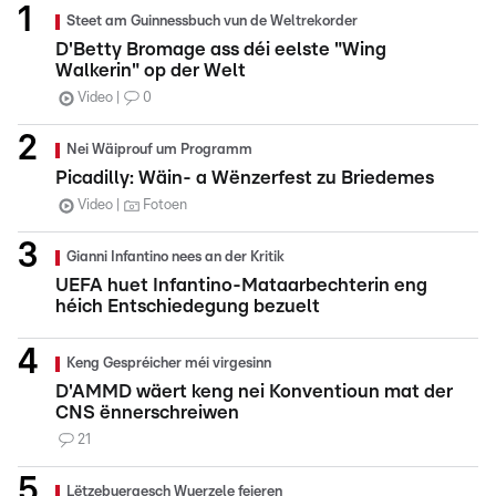
Steet am Guinnessbuch vun de Weltrekorder
D'Betty Bromage ass déi eelste "Wing
Walkerin" op der Welt
Video
0
Nei Wäiprouf um Programm
Picadilly: Wäin- a Wënzerfest zu Briedemes
Video
Fotoen
Gianni Infantino nees an der Kritik
UEFA huet Infantino-Mataarbechterin eng
héich Entschiedegung bezuelt
Keng Gespréicher méi virgesinn
D'AMMD wäert keng nei Konventioun mat der
CNS ënnerschreiwen
21
Lëtzebuergesch Wuerzele feieren