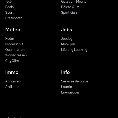
Télé
Quiz vum Mount
Radio
Déiere Quiz
Sport
Sport Quiz
Pressphoto
Meteo
Jobs
Radar
Jobdag
Nidderschléi
Moovijob
Quantitéiten
Lifelong Learning
Wandvitessen
CityClim
Immo
Info
Annoncen
Services de garde
Artikelen
Loterie
Energieauer